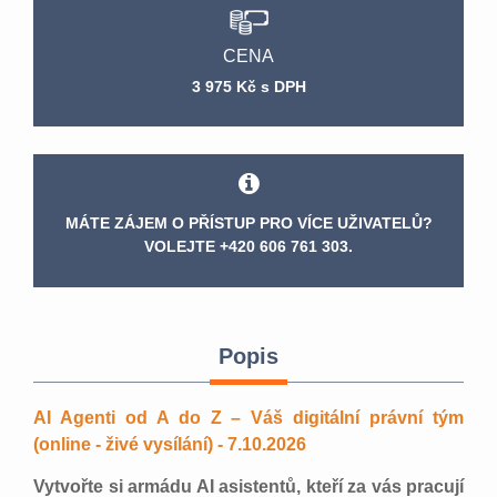
CENA
3 975 Kč s DPH
MÁTE ZÁJEM O PŘÍSTUP PRO VÍCE UŽIVATELŮ?
VOLEJTE +420 606 761 303.
Popis
AI Agenti od A do Z – Váš digitální právní tým
(online - živé vysílání) - 7.10.2026
Vytvořte si armádu AI asistentů, kteří za vás pracují