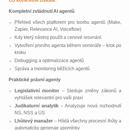
Co konkrétně získáte:
Kompletní zvládnutí AI agentů
Přehled všech platforem pro tvorbu agentů (Make,
Zapier, Relevance AI, Voiceflow)
Kdy který nástroj použít a cenové srovnání
Vytvoření prvního agenta během semináře – krok po
kroku
Debugging a optimalizace agentů
Správa a monitoring běžících agentů
Praktické právní agenty
Legislativní monitor
– Sleduje změny zákonů a
vyhlášek relevantní pro vaši praxi
Judikaturní analytik
– Analyzuje nová rozhodnutí
NS, NSS a ÚS
Lhůtový manažer
– Hlídá všechny procesní lhůty a
automaticky generuje upomínky