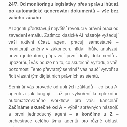
24/7. Od monitoringu legislativy přes správu lhůt až
po automatické generování dokumentů – vše bez
vašeho zásahu.
AI agenti představují největší revoluci v právní praxi od
zavedení emailu. Zatímco klasické AI nástroje vyžadují
vaši aktivní účast, agenti pracují samostatně –
monitorují změny v zákonech, hlídají lhůty, analyzují
novou judikaturu, připravují první drafty dokumentů a
upozorňují vás pouze na to, co skutečně vyžaduje vaši
pozornost. Tento převratný seminář vás naučí vytvořit a
řídit vlastní tým digitálních právních asistentů.
Seminář vás provede od úplných základů – co jsou AI
agenti a jak fungují – až po vytvoření komplexního
automatizovaného workflow pro vaši kancelář.
Začínáme skutečně od A
– výběr správných nástrojů
a první jednoduchý agent –
a
končíme u Z
–
orchestrace celého týmu agentů pro různé oblasti