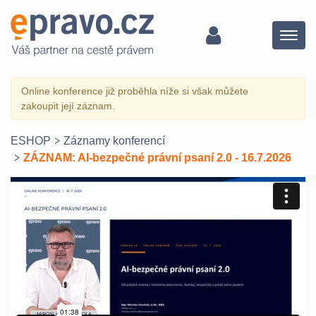
Menu
Online konference již proběhla níže si však můžete
zakoupit její záznam.
ESHOP
Záznamy konferencí
ZÁZNAM: AI-bezpečné právní psaní 2.0 - 16.7.2026