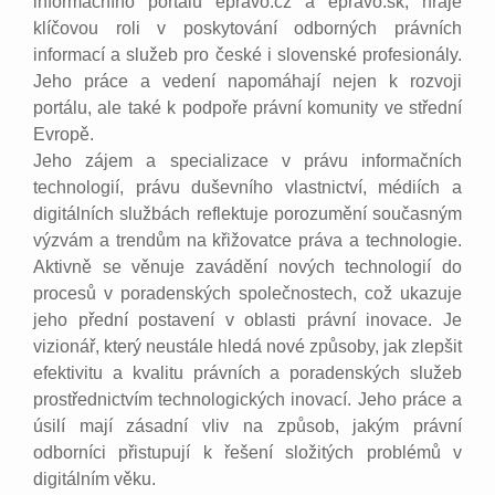
informačního portálu epravo.cz a epravo.sk, hraje
klíčovou roli v poskytování odborných právních
informací a služeb pro české i slovenské profesionály.
Jeho práce a vedení napomáhají nejen k rozvoji
portálu, ale také k podpoře právní komunity ve střední
Evropě.
Jeho zájem a specializace v právu informačních
technologií, právu duševního vlastnictví, médiích a
digitálních službách reflektuje porozumění současným
výzvám a trendům na křižovatce práva a technologie.
Aktivně se věnuje zavádění nových technologií do
procesů v poradenských společnostech, což ukazuje
jeho přední postavení v oblasti právní inovace. Je
vizionář, který neustále hledá nové způsoby, jak zlepšit
efektivitu a kvalitu právních a poradenských služeb
prostřednictvím technologických inovací. Jeho práce a
úsilí mají zásadní vliv na způsob, jakým právní
odborníci přistupují k řešení složitých problémů v
digitálním věku.