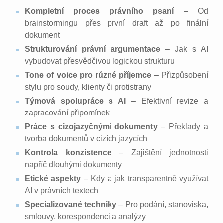
Kompletní proces právního psaní
– Od
brainstormingu přes první draft až po finální
dokument
Strukturování právní argumentace
– Jak s AI
vybudovat přesvědčivou logickou strukturu
Tone of voice pro různé příjemce
– Přizpůsobení
stylu pro soudy, klienty či protistrany
Týmová spolupráce s AI
– Efektivní revize a
zapracování připomínek
Práce s cizojazyčnými dokumenty
– Překlady a
tvorba dokumentů v cizích jazycích
Kontrola konzistence
– Zajištění jednotnosti
napříč dlouhými dokumenty
Etické aspekty
– Kdy a jak transparentně využívat
AI v právních textech
Specializované techniky
– Pro podání, stanoviska,
smlouvy, korespondenci a analýzy