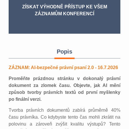
ZÍSKAT VÝHODNĚ PŘÍSTUP KE VŠEM
ZÁZNAMŮM KONFERENCÍ
Popis
ZÁZNAM: AI-bezpečné právní psaní 2.0 - 16.7.2026
Proměňte prázdnou stránku v dokonalý právní
dokument za zlomek času. Objevte, jak AI mění
způsob tvorby právních textů od první myšlenky
po finální verzi.
Tvorba právních dokumentů zabírá průměrně 40%
času právníka. Co kdybyste tento čas mohli zkrátit na
polovinu a zároveň zvýšit kvalitu výstupů? Tento