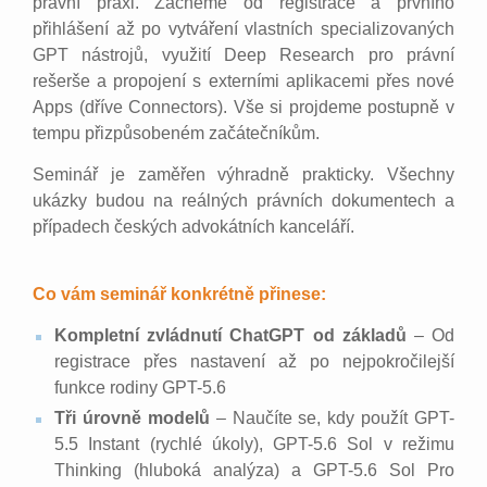
právní praxi. Začneme od registrace a prvního
přihlášení až po vytváření vlastních specializovaných
GPT nástrojů, využití Deep Research pro právní
rešerše a propojení s externími aplikacemi přes nové
Apps (dříve Connectors). Vše si projdeme postupně v
tempu přizpůsobeném začátečníkům.
Seminář je zaměřen výhradně prakticky. Všechny
ukázky budou na reálných právních dokumentech a
případech českých advokátních kanceláří.
Co vám seminář konkrétně přinese:
Kompletní zvládnutí ChatGPT od základů
– Od
registrace přes nastavení až po nejpokročilejší
funkce rodiny GPT-5.6
Tři úrovně modelů
– Naučíte se, kdy použít GPT-
5.5 Instant (rychlé úkoly), GPT-5.6 Sol v režimu
Thinking (hluboká analýza) a GPT-5.6 Sol Pro