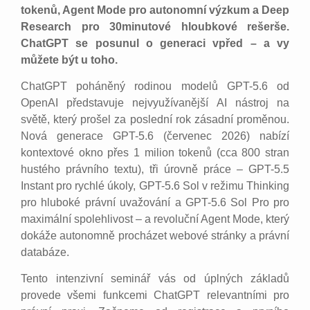
tokenů, Agent Mode pro autonomní výzkum a Deep
Research pro 30minutové hloubkové rešerše.
ChatGPT se posunul o generaci vpřed – a vy
můžete být u toho.
ChatGPT poháněný rodinou modelů GPT-5.6 od
OpenAI představuje nejvyužívanější AI nástroj na
světě, který prošel za poslední rok zásadní proměnou.
Nová generace GPT-5.6 (červenec 2026) nabízí
kontextové okno přes 1 milion tokenů (cca 800 stran
hustého právního textu), tři úrovně práce – GPT-5.5
Instant pro rychlé úkoly, GPT-5.6 Sol v režimu Thinking
pro hluboké právní uvažování a GPT-5.6 Sol Pro pro
maximální spolehlivost – a revoluční Agent Mode, který
dokáže autonomně procházet webové stránky a právní
databáze.
Tento intenzivní seminář vás od úplných základů
provede všemi funkcemi ChatGPT relevantními pro