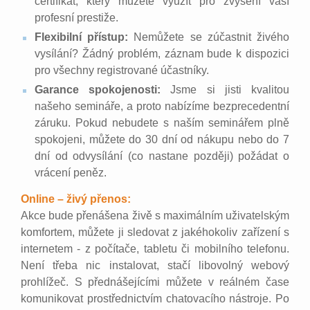
certifikát, který můžete využít pro zvýšení vaší
profesní prestiže.
Flexibilní přístup:
Nemůžete se zúčastnit živého
vysílání? Žádný problém, záznam bude k dispozici
pro všechny registrované účastníky.
Garance spokojenosti:
Jsme si jisti kvalitou
našeho semináře, a proto nabízíme bezprecedentní
záruku. Pokud nebudete s naším seminářem plně
spokojeni, můžete do 30 dní od nákupu nebo do 7
dní od odvysílání (co nastane později) požádat o
vrácení peněz.
Online – živý přenos:
Akce bude přenášena živě s maximálním uživatelským
komfortem, můžete ji sledovat z jakéhokoliv zařízení s
internetem - z počítače, tabletu či mobilního telefonu.
Není třeba nic instalovat, stačí libovolný webový
prohlížeč. S přednášejícími můžete v reálném čase
komunikovat prostřednictvím chatovacího nástroje. Po