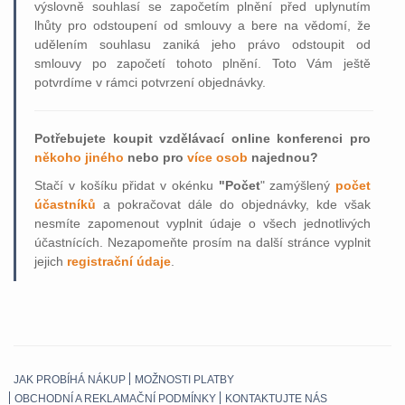
výslovně souhlasí se započetím plnění před uplynutím
lhůty pro odstoupení od smlouvy a bere na vědomí, že
udělením souhlasu zaniká jeho právo odstoupit od
smlouvy po započetí tohoto plnění. Toto Vám ještě
potvrdíme v rámci potvrzení objednávky.
Potřebujete koupit vzdělávací online konferenci pro
někoho jiného
nebo pro
více osob
najednou?
Stačí v košíku přidat v okénku
"Počet
" zamýšlený
počet
účastníků
a pokračovat dále do objednávky, kde však
nesmíte zapomenout vyplnit údaje o všech jednotlivých
účastnících. Nezapomeňte prosím na další stránce vyplnit
jejich
registrační údaje
.
JAK PROBÍHÁ NÁKUP
MOŽNOSTI PLATBY
OBCHODNÍ A REKLAMAČNÍ PODMÍNKY
KONTAKTUJTE NÁS