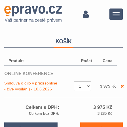
Menu
KOŠÍK
Produkt
Počet
Cena
ONLINE KONFERENCE
Smlouva o dílo v praxi (online
3 975
Kč
- živé vysílání) - 10.6.2026
Celkem s DPH:
3 975
Kč
Celkem bez DPH:
3 285
Kč