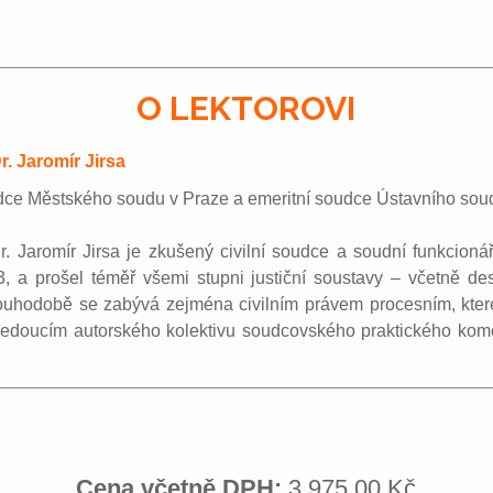
O LEKTOROVI
. Jaromír Jirsa
dce Městského soudu v Praze a emeritní soudce Ústavního sou
. Jaromír Jirsa je zkušený civilní soudce a soudní funkcionář
, a prošel téměř všemi stupni justiční soustavy – včetně de
ouhodobě se zabývá zejména civilním právem procesním, které
 vedoucím autorského kolektivu soudcovského praktického ko
Cena včetně DPH:
3 975,00 Kč