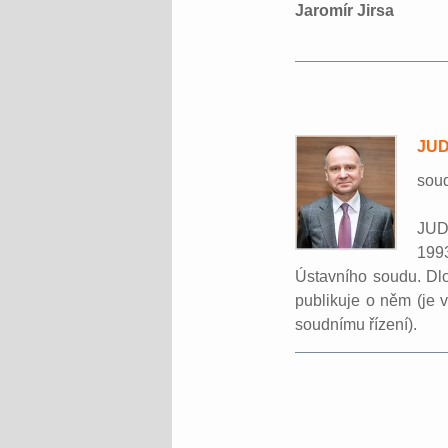
Jaromír Jirsa
JUDr
sou
JUDr
1993
Ústavního soudu. Dl
publikuje o něm (je
soudnímu řízení).