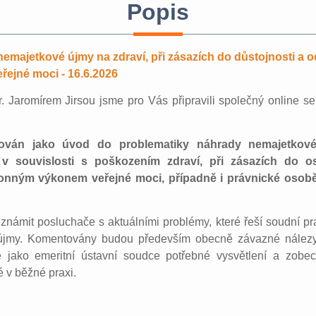
Popis
ajetkové újmy na zdraví, při zásazích do důstojnosti a 
ejné moci - 16.6.2026
. Jaromírem Jirsou jsme pro Vás připravili společný online se
ován jako úvod do problematiky náhrady nemajetkov
v souvislosti s poškozením zdraví, při zásazích do os
onným výkonem veřejné moci, případně i právnické osobě 
známit posluchače s aktuálními problémy, které řeší soudní pr
 újmy. Komentovány budou především obecně závazné nález
e jako emeritní ústavní soudce potřebné vysvětlení a zobe
 v běžné praxi.