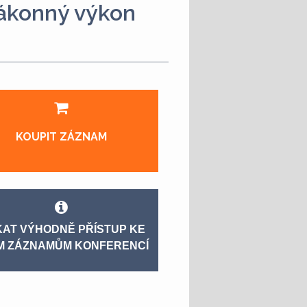
zákonný výkon
KOUPIT ZÁZNAM
KAT VÝHODNĚ PŘÍSTUP KE
M ZÁZNAMŮM KONFERENCÍ