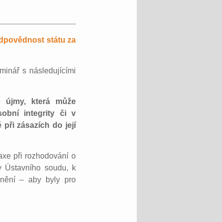
odpovědnost státu za
minář s následujícími
é újmy, která může
obní integrity či v
při zásazích do její
axe při rozhodování o
y Ústavního soudu, k
cnění – aby byly pro