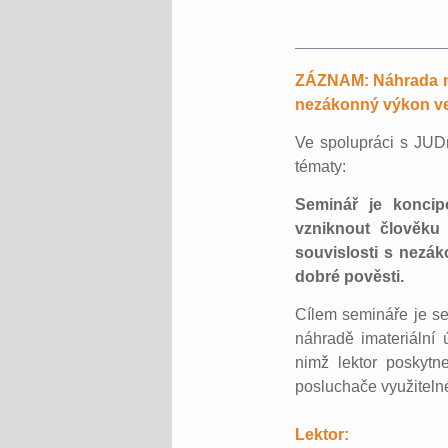
ZÁZNAM: Náhrada nem
nezákonný výkon veř
Ve spolupráci s JUDr
tématy:
Seminář je koncip
vzniknout člověku 
souvislosti s nezák
dobré pověsti.
Cílem semináře je se
náhradě imateriální
nimž lektor poskytn
posluchače využitelné
Lektor: