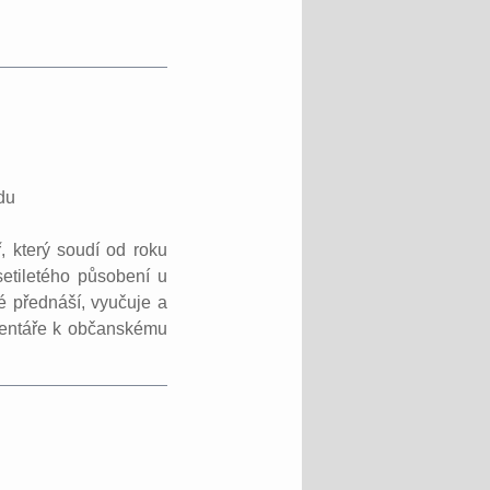
du
, který soudí od roku
setiletého působení u
 přednáší, vyučuje a
mentáře k občanskému