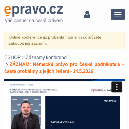
Menu
Online konference již proběhla níže si však můžete
zakoupit její záznam.
ESHOP
Záznamy konferencí
ZÁZNAM: Německé právo pro české podnikatele –
časté problémy a jejich řešení - 14.5.2026