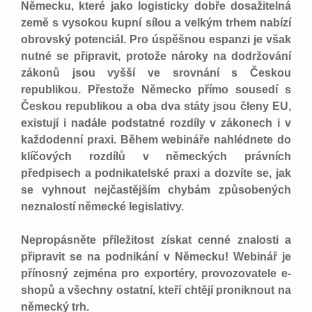
Německu, které jako logisticky dobře dosažitelná
země s vysokou kupní sílou a velkým trhem nabízí
obrovský potenciál. Pro úspěšnou espanzi je však
nutné se připravit, protože nároky na dodržování
zákonů jsou vyšší ve srovnání s Českou
republikou. Přestože Německo přímo sousedí s
Českou republikou a oba dva státy jsou členy EU,
existují i nadále podstatné rozdíly v zákonech i v
každodenní praxi. Během webináře nahlédnete do
klíčových rozdílů v německých právních
předpisech a podnikatelské praxi a dozvíte se, jak
se vyhnout nejčastějším chybám způsobených
neznalostí německé legislativy.
Nepropásněte příležitost získat cenné znalosti a
připravit se na podnikání v Německu! Webinář je
přínosný zejména pro exportéry, provozovatele e-
shopů a všechny ostatní, kteří chtějí proniknout na
německý trh.