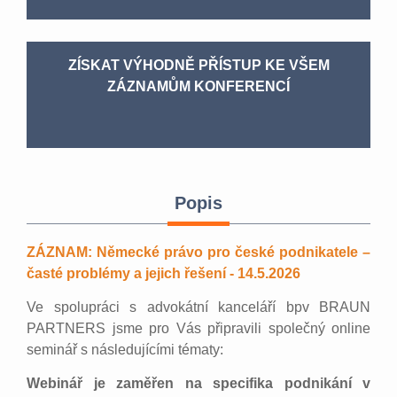
ZÍSKAT VÝHODNĚ PŘÍSTUP KE VŠEM
ZÁZNAMŮM KONFERENCÍ
Popis
ZÁZNAM: Německé právo pro české podnikatele –
časté problémy a jejich řešení - 14.5.2026
Ve spolupráci s advokátní kanceláří bpv BRAUN
PARTNERS jsme pro Vás připravili společný online
seminář s následujícími tématy:
Webinář je zaměřen na specifika podnikání v