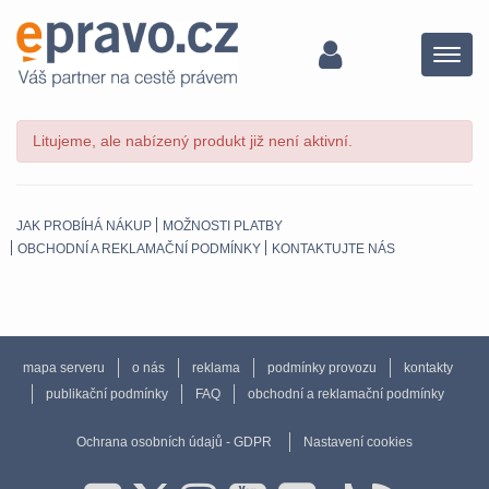
Menu
Litujeme, ale nabízený produkt již není aktivní.
JAK PROBÍHÁ NÁKUP
MOŽNOSTI PLATBY
OBCHODNÍ A REKLAMAČNÍ PODMÍNKY
KONTAKTUJTE NÁS
mapa serveru
o nás
reklama
podmínky provozu
kontakty
publikační podmínky
FAQ
obchodní a reklamační podmínky
Ochrana osobních údajů - GDPR
Nastavení cookies