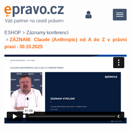
Menu
ESHOP
Záznamy konferencí
ZÁZNAM: Claude (Anthropic) od A do Z v právní
praxi - 30.10.2025