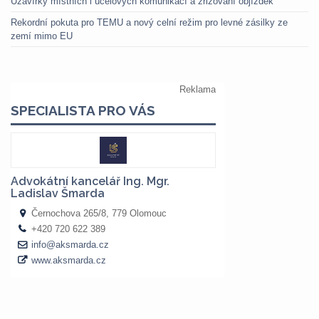
Uzavírky místních i účelových komunikací a zřizování objížděk
Rekordní pokuta pro TEMU a nový celní režim pro levné zásilky ze
zemí mimo EU