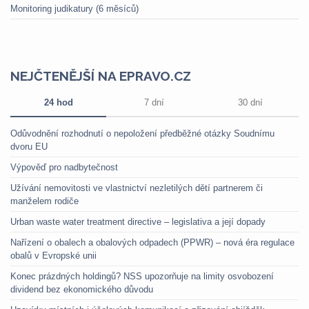
Monitoring judikatury (6 měsíců)
NEJČTENĚJŠÍ NA EPRAVO.CZ
24 hod
7 dní
30 dní
Odůvodnění rozhodnutí o nepoložení předběžné otázky Soudnímu
dvoru EU
Výpověď pro nadbytečnost
Užívání nemovitosti ve vlastnictví nezletilých dětí partnerem či
manželem rodiče
Urban waste water treatment directive – legislativa a její dopady
Nařízení o obalech a obalových odpadech (PPWR) – nová éra regulace
obalů v Evropské unii
Konec prázdných holdingů? NSS upozorňuje na limity osvobození
dividend bez ekonomického důvodu