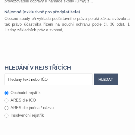
provozovatele dopravy k náhradě škody (újmy) z...
Nájemné (exkluzivně pro předplatitele)
Obecné soudy při výkladu podústavního práva poruší zákaz svévole a
tak právo účastníka řízení na soudní ochranu podle čl. 36 odst. 1
Listiny základních práv a svobod,...
HLEDÁNÍ V REJSTŘÍCÍCH
Obchodní rejstřík
ARES dle IČO
ARES dle jména / názvu
Insolvenční rejstřík