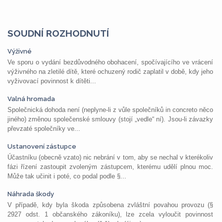
SOUDNÍ ROZHODNUTÍ
Výživné
Ve sporu o vydání bezdůvodného obohacení, spočívajícího ve vrácení
výživného na zletilé dítě, které ochuzený rodič zaplatil v době, kdy jeho
vyživovací povinnost k dítěti...
Valná hromada
Společnická dohoda není (neplyne-li z vůle společníků in concreto něco
jiného) změnou společenské smlouvy (stojí „vedle“ ní). Jsou-li závazky
převzaté společníky ve...
Ustanovení zástupce
Účastníku (obecně vzato) nic nebrání v tom, aby se nechal v kterékoliv
fázi řízení zastoupit zvoleným zástupcem, kterému udělí plnou moc.
Může tak učinit i poté, co podal podle §...
Náhrada škody
V případě, kdy byla škoda způsobena zvláštní povahou provozu (§
2927 odst. 1 občanského zákoníku), lze zcela vyloučit povinnost