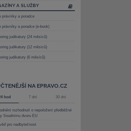
AZÍNY A SLUŽBY
o právníky a poradce
o právníky a poradce (e-book)
oring judikatury (24 měsíců)
oring judikatury (12 měsíců)
oring judikatury (6 měsíců)
JČTENĚJŠÍ NA EPRAVO.CZ
24 hod
7 dní
30 dní
dnění rozhodnutí o nepoložení předběžné
ky Soudnímu dvoru EU
věď pro nadbytečnost