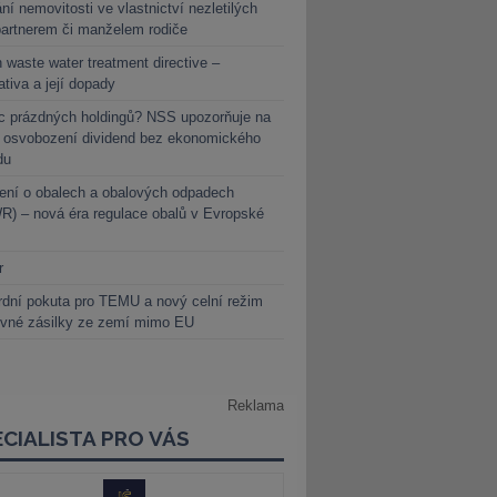
ní nemovitosti ve vlastnictví nezletilých
partnerem či manželem rodiče
 waste water treatment directive –
lativa a její dopady
c prázdných holdingů? NSS upozorňuje na
y osvobození dividend bez ekonomického
du
ení o obalech a obalových odpadech
) – nová éra regulace obalů v Evropské
r
dní pokuta pro TEMU a nový celní režim
evné zásilky ze zemí mimo EU