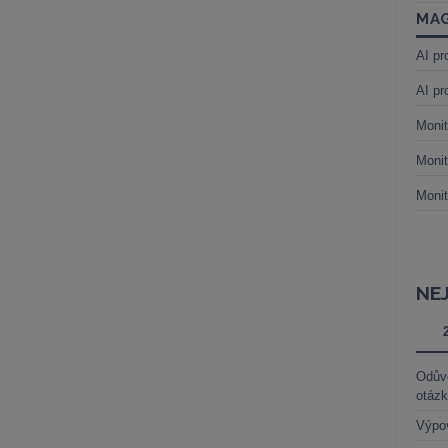
MAG
AI pr
AI pr
Monit
Monit
Monit
NE
Odůvo
otáz
Výpo