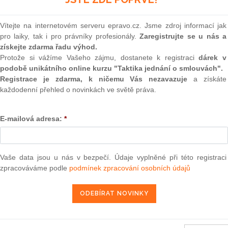
(onli
2
Vítejte na internetovém serveru epravo.cz. Jsme zdroj informací jak
Prakt
pro laiky, tak i pro právníky profesionály.
Zaregistrujte se u nás a
smluv
získejte zdarma řadu výhod.
0
Protože si vážíme Vašeho zájmu, dostanete k registraci
dárek v
Prakt
podobě unikátního online kurzu "Taktika jednání o smlouvách".
judik
Registrace je zdarma, k ničemu Vás nezavazuje
a získáte
každodenní přehled o novinkách ve světě práva.
ONL
E-mailová adresa:
*
Vnos
valor
soud
Výpo
Vaše data jsou u nás v bezpečí. Údaje vyplněné při této registraci
neom
zpracováváme podle
podmínek zpracování osobních údajů
Nová 
Změn
energ
Čern