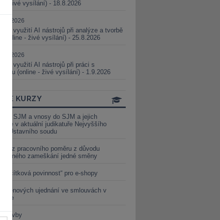
ne - živé vysílání) - 18.8.2026
5.08.2026
ické využití AI nástrojů při analýze a tvorbě
 (online - živé vysílání) - 25.8.2026
1.09.2026
ické využití AI nástrojů při práci s
aturou (online - živé vysílání) - 1.9.2026
INE KURZY
y ze SJM a vnosy do SJM a jejich
izace v aktuální judikatuře Nejvyššího
u a Ústavního soudu
věď z pracovního poměru z důvodu
luveného zameškání jedné směny
„tlačítková povinnost“ pro e-shopy
a cenových ujednání ve smlouvách v
etice
é stavby