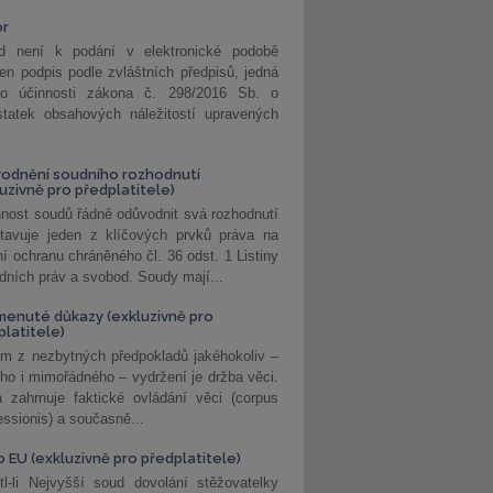
or
d není k podání v elektronické podobě
jen podpis podle zvláštních předpisů, jedná
o účinnosti zákona č. 298/2016 Sb. o
statek obsahových náležitostí upravených
odnění soudního rozhodnutí
luzivně pro předplatitele)
nost soudů řádně odůvodnit svá rozhodnutí
stavuje jeden z klíčových prvků práva na
í ochranu chráněného čl. 36 odst. 1 Listiny
dních práv a svobod. Soudy mají...
enuté důkazy (exkluzivně pro
platitele)
m z nezbytných předpokladů jakéhokoliv –
ho i mimořádného – vydržení je držba věci.
 zahrnuje faktické ovládání věci (corpus
ssionis) a současně...
o EU (exkluzivně pro předplatitele)
l-li Nejvyšší soud dovolání stěžovatelky