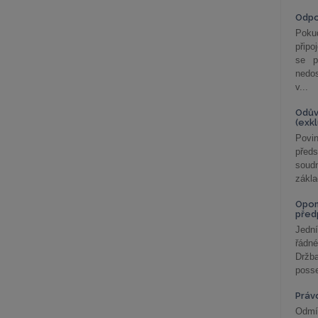
Odp
Poku
připo
se p
nedo
v...
Odův
(exk
Povin
před
soudn
zákla
Opom
před
Jední
řádné
Držba
posse
Práv
Odmít