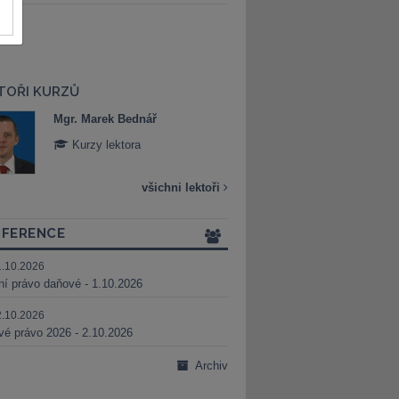
TOŘI KURZŮ
Mgr. Marek Bednář
Mgr. Veronika 
Kurzy lektora
Kurzy lektora
všichni lektoři
FERENCE
1.10.2026
ní právo daňové - 1.10.2026
2.10.2026
é právo 2026 - 2.10.2026
Archiv