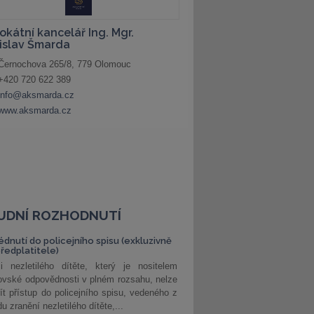
UDNÍ ROZHODNUTÍ
édnutí do policejního spisu (exkluzivně
předplatitele)
i nezletilého dítěte, který je nositelem
ovské odpovědnosti v plném rozsahu, nelze
ít přístup do policejního spisu, vedeného z
u zranění nezletilého dítěte,...