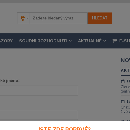
ÁZORY
SOUDNÍ ROZHODNUTÍ
AKTUÁLNĚ
E-S
NO
AKT
ské jméno:
1
Claud
(onli
1
ChatG
živé 
1
Zapomenuté heslo
Gemin
JSTE ZDE POPRVÉ?