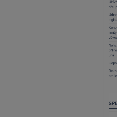
Užívá
dětí 
Urban
legis
Kone
limit
důvo
Naříz
(PPWR
unii
Odpo
Rekor
pro l