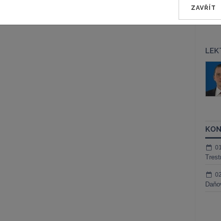
ZAVŘÍT
LEK
áš Sokol
JUDr. Martin Maisner, Ph.D.,
MCIArb
ktora
Kurzy lektora
KON
0
Trest
0
Daňov