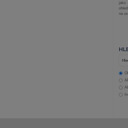
jako
ohle
na uv
HLE
O
A
A
In