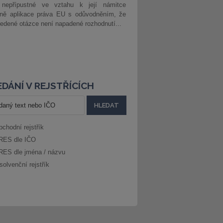
 nepřípustné ve vztahu k její námitce
dně aplikace práva EU s odůvodněním, že
edené otázce není napadené rozhodnutí...
DÁNÍ V REJSTŘÍCÍCH
bchodní rejstřík
RES dle IČO
RES dle jména / názvu
solvenční rejstřík