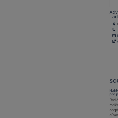
SO
Nahl
pro 
Rodič
rodič
odepř
důvod