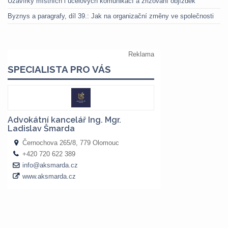
Uzavírky místních i účelových komunikací a zřizování objížděk
Byznys a paragrafy, díl 39.: Jak na organizační změny ve společnosti