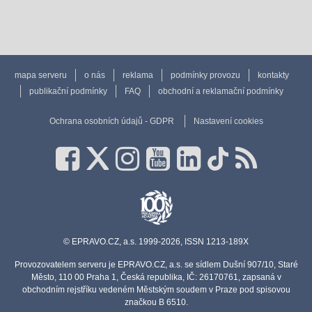
mapa serveru
o nás
reklama
podmínky provozu
kontakty
publikační podmínky
FAQ
obchodní a reklamační podmínky
Ochrana osobních údajů - GDPR
Nastavení cookies
© EPRAVO.CZ, a.s. 1999-2026, ISSN 1213-189X
Provozovatelem serveru je EPRAVO.CZ, a.s. se sídlem Dušní 907/10, Staré
Město, 110 00 Praha 1, Česká republika, IČ: 26170761, zapsaná v
obchodním rejstříku vedeném Městským soudem v Praze pod spisovou
značkou B 6510.