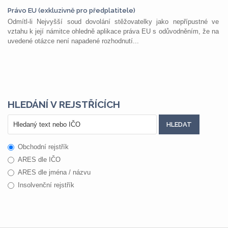
Právo EU (exkluzivně pro předplatitele)
Odmítl-li Nejvyšší soud dovolání stěžovatelky jako nepřípustné ve
vztahu k její námitce ohledně aplikace práva EU s odůvodněním, že na
uvedené otázce není napadené rozhodnutí...
HLEDÁNÍ V REJSTŘÍCÍCH
Obchodní rejstřík
ARES dle IČO
ARES dle jména / názvu
Insolvenční rejstřík