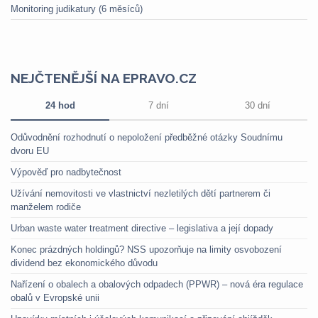
Monitoring judikatury (6 měsíců)
NEJČTENĚJŠÍ NA EPRAVO.CZ
24 hod
7 dní
30 dní
Odůvodnění rozhodnutí o nepoložení předběžné otázky Soudnímu
dvoru EU
Výpověď pro nadbytečnost
Užívání nemovitosti ve vlastnictví nezletilých dětí partnerem či
manželem rodiče
Urban waste water treatment directive – legislativa a její dopady
Konec prázdných holdingů? NSS upozorňuje na limity osvobození
dividend bez ekonomického důvodu
Nařízení o obalech a obalových odpadech (PPWR) – nová éra regulace
obalů v Evropské unii