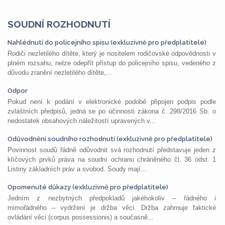
SOUDNÍ ROZHODNUTÍ
Nahlédnutí do policejního spisu (exkluzivně pro předplatitele)
Rodiči nezletilého dítěte, který je nositelem rodičovské odpovědnosti v
plném rozsahu, nelze odepřít přístup do policejního spisu, vedeného z
důvodu zranění nezletilého dítěte,...
Odpor
Pokud není k podání v elektronické podobě připojen podpis podle
zvláštních předpisů, jedná se po účinnosti zákona č. 298/2016 Sb. o
nedostatek obsahových náležitostí upravených v...
Odůvodnění soudního rozhodnutí (exkluzivně pro předplatitele)
Povinnost soudů řádně odůvodnit svá rozhodnutí představuje jeden z
klíčových prvků práva na soudní ochranu chráněného čl. 36 odst. 1
Listiny základních práv a svobod. Soudy mají...
Opomenuté důkazy (exkluzivně pro předplatitele)
Jedním z nezbytných předpokladů jakéhokoliv – řádného i
mimořádného – vydržení je držba věci. Držba zahrnuje faktické
ovládání věci (corpus possessionis) a současně...