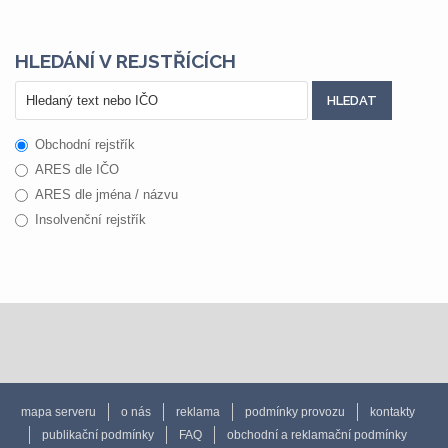
HLEDÁNÍ V REJSTŘÍCÍCH
Obchodní rejstřík
ARES dle IČO
ARES dle jména / názvu
Insolvenční rejstřík
mapa serveru
o nás
reklama
podmínky provozu
kontakty
publikační podmínky
FAQ
obchodní a reklamační podmínky