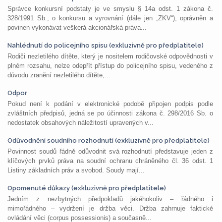
Správce konkursní podstaty je ve smyslu § 14a odst. 1 zákona č.
328/1991 Sb., o konkursu a vyrovnání (dále jen „ZKV“), oprávněn a
povinen vykonávat veškerá akcionářská práva...
Nahlédnutí do policejního spisu (exkluzivně pro předplatitele)
Rodiči nezletilého dítěte, který je nositelem rodičovské odpovědnosti v
plném rozsahu, nelze odepřít přístup do policejního spisu, vedeného z
důvodu zranění nezletilého dítěte,...
Odpor
Pokud není k podání v elektronické podobě připojen podpis podle
zvláštních předpisů, jedná se po účinnosti zákona č. 298/2016 Sb. o
nedostatek obsahových náležitostí upravených v...
Odůvodnění soudního rozhodnutí (exkluzivně pro předplatitele)
Povinnost soudů řádně odůvodnit svá rozhodnutí představuje jeden z
klíčových prvků práva na soudní ochranu chráněného čl. 36 odst. 1
Listiny základních práv a svobod. Soudy mají...
Opomenuté důkazy (exkluzivně pro předplatitele)
Jedním z nezbytných předpokladů jakéhokoliv – řádného i
mimořádného – vydržení je držba věci. Držba zahrnuje faktické
ovládání věci (corpus possessionis) a současně...