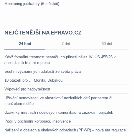
Monitoring judikatury (6 měsíců)
NEJČTENĚJŠÍ NA EPRAVO.CZ
24 hod
7 dní
30 dní
Když formální trestnost nestačí: co přinesl nález IV. ÚS 455/26 k
subsidiaritě trestní represe
Souhrn významných událostí ze světa práva
10 otázek pro … Moniku Dubskou
Výpověď pro nadbytečnost
Užívání nemovitosti ve vlastnictví nezletilých dětí partnerem či
manželem rodiče
Uzavírky místních i účelových komunikací a zřizování objížděk
Podíl v obchodní korporaci, insolvence
Nařízení o obalech a obalových odpadech (PPWR) – nová éra regulace