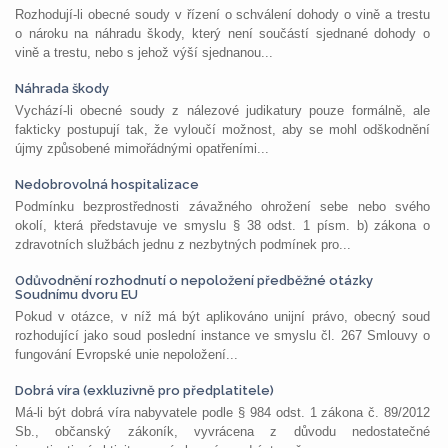
Rozhodují-li obecné soudy v řízení o schválení dohody o vině a trestu
o nároku na náhradu škody, který není součástí sjednané dohody o
vině a trestu, nebo s jehož výší sjednanou...
Náhrada škody
Vychází-li obecné soudy z nálezové judikatury pouze formálně, ale
fakticky postupují tak, že vyloučí možnost, aby se mohl odškodnění
újmy způsobené mimořádnými opatřeními...
Nedobrovolná hospitalizace
Podmínku bezprostřednosti závažného ohrožení sebe nebo svého
okolí, která představuje ve smyslu § 38 odst. 1 písm. b) zákona o
zdravotních službách jednu z nezbytných podmínek pro...
Odůvodnění rozhodnutí o nepoložení předběžné otázky
Soudnímu dvoru EU
Pokud v otázce, v níž má být aplikováno unijní právo, obecný soud
rozhodující jako soud poslední instance ve smyslu čl. 267 Smlouvy o
fungování Evropské unie nepoložení...
Dobrá víra (exkluzivně pro předplatitele)
Má-li být dobrá víra nabyvatele podle § 984 odst. 1 zákona č. 89/2012
Sb., občanský zákoník, vyvrácena z důvodu nedostatečné