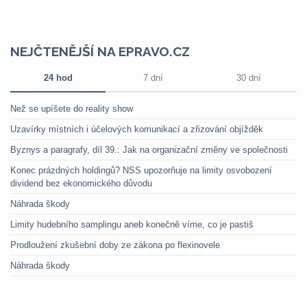
NEJČTENĚJŠÍ NA EPRAVO.CZ
24 hod
7 dní
30 dní
Než se upíšete do reality show
Uzavírky místních i účelových komunikací a zřizování objížděk
Byznys a paragrafy, díl 39.: Jak na organizační změny ve společnosti
Konec prázdných holdingů? NSS upozorňuje na limity osvobození
dividend bez ekonomického důvodu
Náhrada škody
Limity hudebního samplingu aneb konečně víme, co je pastiš
Prodloužení zkušební doby ze zákona po flexinovele
Náhrada škody