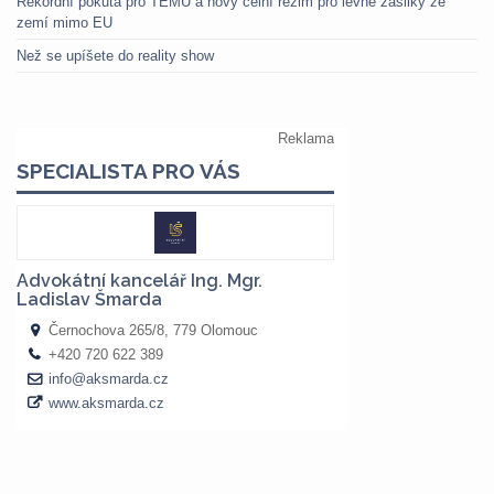
Rekordní pokuta pro TEMU a nový celní režim pro levné zásilky ze
zemí mimo EU
Než se upíšete do reality show