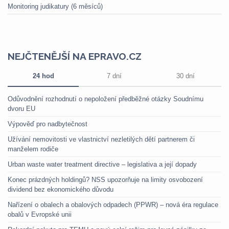
Monitoring judikatury (6 měsíců)
NEJČTENĚJŠÍ NA EPRAVO.CZ
24 hod
7 dní
30 dní
Odůvodnění rozhodnutí o nepoložení předběžné otázky Soudnímu
dvoru EU
Výpověď pro nadbytečnost
Užívání nemovitosti ve vlastnictví nezletilých dětí partnerem či
manželem rodiče
Urban waste water treatment directive – legislativa a její dopady
Konec prázdných holdingů? NSS upozorňuje na limity osvobození
dividend bez ekonomického důvodu
Nařízení o obalech a obalových odpadech (PPWR) – nová éra regulace
obalů v Evropské unii