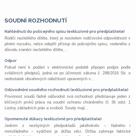
SOUDNÍ ROZHODNUTÍ
Nahlédnutí do policejního spisu (exkluzivně pro předplatitele)
Rodiči nezletilého dítěte, který je nositelem rodičovské odpovědnosti v
plném rozsahu, nelze odepřít přístup do policejního spisu, vedeného z
důvodu zranění nezletilého dítěte,...
Odpor
Pokud není k podání v elektronické podobě připojen podpis podle
zvláštních předpisů, jedná se po účinnosti zákona č. 298/2016 Sb. o
nedostatek obsahových náležitostí upravených v...
Odůvodnění soudního rozhodnutí (exkluzivně pro předplatitele)
Povinnost soudů řádně odůvodnit svá rozhodnutí představuje jeden z
klíčových prvků práva na soudní ochranu chráněného čl. 36 odst. 1
Listiny základních práv a svobod. Soudy mají...
Opomenuté důkazy (exkluzivně pro předplatitele)
Jedním z nezbytných předpokladů jakéhokoliv – řádného i
mimořádného – vydržení je držba věci. Držba zahrnuje faktické