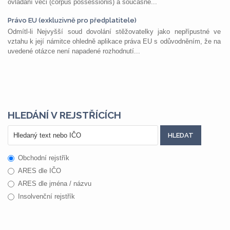
ovládání věci (corpus possessionis) a současně...
Právo EU (exkluzivně pro předplatitele)
Odmítl-li Nejvyšší soud dovolání stěžovatelky jako nepřípustné ve
vztahu k její námitce ohledně aplikace práva EU s odůvodněním, že na
uvedené otázce není napadené rozhodnutí...
HLEDÁNÍ V REJSTŘÍCÍCH
Obchodní rejstřík
ARES dle IČO
ARES dle jména / názvu
Insolvenční rejstřík