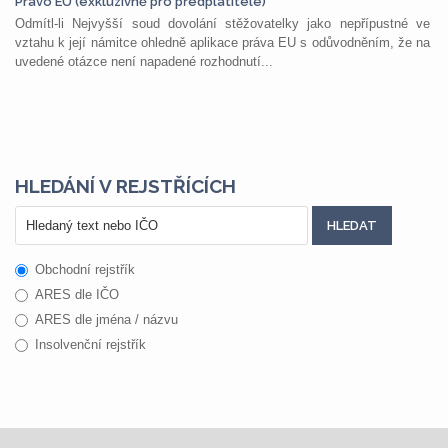
Právo EU (exkluzivně pro předplatitele)
Odmítl-li Nejvyšší soud dovolání stěžovatelky jako nepřípustné ve
vztahu k její námitce ohledně aplikace práva EU s odůvodněním, že na
uvedené otázce není napadené rozhodnutí...
HLEDÁNÍ V REJSTŘÍCÍCH
Obchodní rejstřík
ARES dle IČO
ARES dle jména / názvu
Insolvenční rejstřík