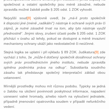
společnost a ostatní společníky jsou méně závažné, nebude
zpravidla možné žalobě podle § 205 odst. 1 ZOK vyhovět.
Nejvyšší soud
[8]
výslovně uvedl, že „
má-li proto společník
k dispozici jiné (méně „radikální“) nástroje k ochraně svých práv či
zájmů, je nutné zásadně trvat na tom, aby tyto nástroje využil
přednostně
“. Jinými slovy, zrušení účasti podle § 205 odst. 1 ZOK
přichází v úvahu až tehdy, pokud se dostupné a méně invazivní
mechanismy ochrany ukáží jako nedostatečné či neúčinné.
Stejná logika se uplatní i při výkladu § 89 ZOK. Judikatura
[9]
zde
vychází z toho, že „
může-li dotčený společník dosáhnout ochrany
svých práv prostřednictvím jiného institutu, nebude zpravidla
splněna podmínka práva na odkup“
. Subsidiarita soudního
zásahu tak představuje společný interpretační základ obou
ustanovení.
Mírnější prostředky mohou mít různou podobu. Typicky se jedná
o žalobu na uložení povinnosti poskytnout informace, napadení
usnesení valné hromady, a/nebo návrh na vyloučení jednatele,
případně jmenování opatrovníka soudem v případě nefunkčního
vedení.