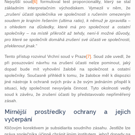
Nejvyšší soud
[6]
formuloval test proporcionality, který se stal
základním interpretačním východiskem. Vymezil v něm, že
„
zrušení účasti společníka ve společnosti s ručením omezeným
soudem je krajním řešením (ultima ratio), k němuž je zpravidla –
s ohledem na důsledky, které má pro společnost a ostatní
společníky – na místě přikročit až tehdy, není-li možné důvody,
pro které se společník domáhá zrušení své účasti ve společnosti,
překlenout jinak
.“
Tento přístup rozvinul Vrchní soud v Praze
[7]
. Soud zde uvedl, že
při posuzování návrhu na zrušení účasti nelze pominout, jaký
dopad bude mít vyhovění žalobě na společnost a ostatní
společníky. Současně přihlédl k tomu, že žalobce měl k dispozici
jiné nástroje k ochraně svých práv a že svým jednáním přispěl k
situaci, kdy společnost nevyvíjela činnost. Tyto okolnosti vedly
soud k závěru, že zrušení účasti by představovalo nepřiměřený
zásah.
Mírnější prostředky ochrany a jejich
vyčerpání
Klíčovým korektivem je subsidiarita soudního zásahu. Jestliže lze
práva společníka účinně chránit jiným institutem, jehož dopady na