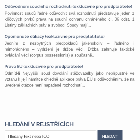
Odůvodnění soudního rozhodnutí (exkluzivně pro předplatitele)
Povinnost soudů řádně odůvodnit svá rozhodnutí představuje jeden z
klíčových prvků práva na soudní ochranu chráněného čl. 36 odst. 1
Listiny základních práv a svobod. Soudy mají...
Opomenuté důkazy (exkluzivně pro předplatitele)
Jedním z nezbytných předpokladů jakéhokoliv – řádného i
mimořádného – vydržení je držba věci. Držba zahrnuje faktické
ovládání věci (corpus possessionis) a současně...
Právo EU (exkluzivně pro předplatitele)
Odmítl-li Nejvyšší soud dovolání stěžovatelky jako nepřípustné ve
vztahu k její námitce ohledně aplikace práva EU s odůvodněním, že na
uvedené otázce není napadené rozhodnutí...
HLEDÁNÍ V REJSTŘÍCÍCH