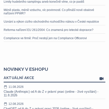
Limity hudebního samplingu aneb konečně víme, co je pastiš
Méně plastu, méně vzduchu, víc povinností. Co přináší nové obalové
nařízení PPWR?
Uznání a výkon cizího obchodního rozhodčího nálezu v České republice
Reforma nařízení EU 261/2004: Co znamená pro letecké dopravce?
Compliance ve firmě: Proč nestojí jen na Compliance Officerovi
NOVINKY V ESHOPU
AKTUÁLNÍ AKCE
11.08.2026
Claude (Anthropic) od A do Z v právní praxi (online - živé vysílání) -
11.8.2026
12.08.2026
ChatGPT od A do Z v právní praxi 2026 (online - živé vysílání) -