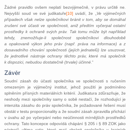
Žádné pravidlo ovšem neplatí bezvýjimečně, v právu určitě ne.
Nejvyšší soud ve své judikatuře
[10]
uvádí, že „
Ve výjimečných
případech však nelze společníkovi bránit v tom, aby se domáhal
zrušení své účasti ve společnosti, aniž předtím vyčerpal ostatní
prostředky k ochraně svých práv. Tak tomu může být například
tehdy, znemožňuje-li společnost společníkovi dlouhodobě
a opakovaně výkon jeho práv (např. práva na informace) a z
dosavadního chování společnosti (jejích jednatelů) lze usuzovat,
že jednotlivé nástroje ochrany těchto práv, které má společník
k dispozici, nebudou dostatečně (trvale) účinné
.“
Závěr
Soudní zásah do účasti společníka ve společnosti s ručením
omezeným je výjimečný institut, jehož použití je podmíněno
splněním přísných materiálních kritérií. Judikatura zdůrazňuje, že
neshody mezi společníky samy o sobě nestačí, že rozhodující je
intenzita zásahu do práv společníka, že požadované řešení musí
obstát v testu proporcionality a že soudní zásah zpravidla přichází
v úvahu až po vyčerpání nebo neúčinnosti mírnějších prostředků
ochrany. Tato koncepce odpovídá chápání § 205 i § 89 ZOK jako
nástrojů ultima ratio, které mají chránit společníka v krajních