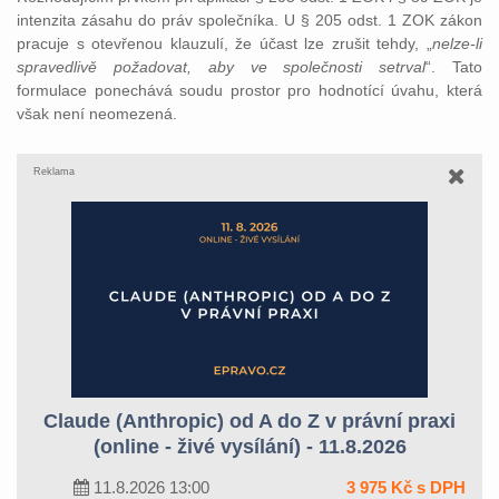
intenzita zásahu do práv společníka. U § 205 odst. 1 ZOK zákon
pracuje s otevřenou klauzulí, že účast lze zrušit tehdy, „
nelze-li
spravedlivě požadovat, aby ve společnosti setrval
“. Tato
formulace ponechává soudu prostor pro hodnotící úvahu, která
však není neomezená.
Reklama
Claude (Anthropic) od A do Z v právní praxi
(online - živé vysílání) - 11.8.2026
11.8.2026 13:00
3 975 Kč s DPH