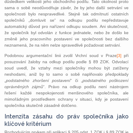
důsledkem velikosti jeho obchodního podílu. Tato okolnost proto
sama o sobě neodůvodňuje závěr, že by jeho další setrvání ve
společnosti bylo nespravedlivé. Stejně tak odmítnutí ostatních
společníků „domluvit se“ na odkupu podílu nepředstavuje
automatický důvod pro nařízení odkupu soudem. Ani skutečnost,
že společník byl odvolán z funkce jednatele, nebo že došlo ke
změně jeho pracovního postavení ve společnosti bez dalšího
neznamená, že na něm nelze spravedlivě požadovat setrvání.
Podobnou argumentační linii zvolil Vrchní soud v Praze
[3]
při
posuzování žaloby na odkup podílu podle § 89 ZOK. Odvolací
soud uvedl, že vztahy mezi společníky mohou být zatíženy
neshodami, aniž by to samo o sobě naplňovalo předpoklady
„
podstatného zhoršení postavení
“ či „
podstatného poškození
oprávněných zájmů
“. Právo na odkup podílu není nástrojem
řešení každé nespokojenosti menšinového společníka, ale
mimořádným prostředkem ochrany v situaci, kdy je postavení
společníka skutečně zásadně dotčeno.
Intenzita zásahu do práv společníka jako
klíčové kritérium
Rozhodujícím prvkem při aplikaci § 205 odst. 1 ZOK i § 89 ZOK je