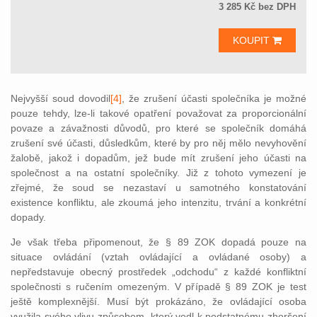
3 285 Kč bez DPH
KOUPIT
Nejvyšší soud dovodil
[4]
, že zrušení účasti společníka je možné
pouze tehdy, lze-li takové opatření považovat za proporcionální
povaze a závažnosti důvodů, pro které se společník domáhá
zrušení své účasti, důsledkům, které by pro něj mělo nevyhovění
žalobě, jakož i dopadům, jež bude mít zrušení jeho účasti na
společnost a na ostatní společníky. Již z tohoto vymezení je
zřejmé, že soud se nezastaví u samotného konstatování
existence konfliktu, ale zkoumá jeho intenzitu, trvání a konkrétní
dopady.
Je však třeba připomenout, že § 89 ZOK dopadá pouze na
situace ovládání (vztah ovládající a ovládané osoby) a
nepředstavuje obecný prostředek „odchodu“ z každé konfliktní
společnosti s ručením omezeným. V případě § 89 ZOK je test
ještě komplexnější. Musí být prokázáno, že ovládající osoba
využila svého vlivu způsobem, který vedl k podstatnému zhoršení