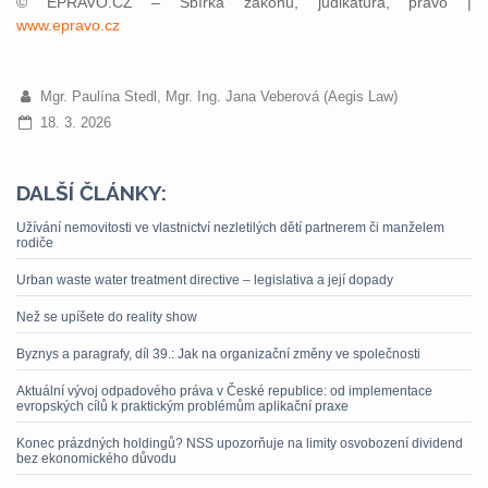
© EPRAVO.CZ – Sbírka zákonů, judikatura, právo |
www.epravo.cz
Mgr. Paulína Stedl, Mgr. Ing. Jana Veberová (Aegis Law)
18. 3. 2026
DALŠÍ ČLÁNKY:
Užívání nemovitosti ve vlastnictví nezletilých dětí partnerem či manželem
rodiče
Urban waste water treatment directive – legislativa a její dopady
Než se upíšete do reality show
Byznys a paragrafy, díl 39.: Jak na organizační změny ve společnosti
Aktuální vývoj odpadového práva v České republice: od implementace
evropských cílů k praktickým problémům aplikační praxe
Konec prázdných holdingů? NSS upozorňuje na limity osvobození dividend
bez ekonomického důvodu