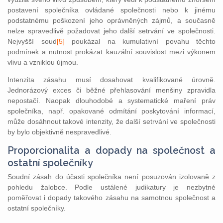
postavení společníka ovládané společnosti nebo k jinému
podstatnému poškození jeho oprávněných zájmů, a současně
nelze spravedlivě požadovat jeho další setrvání ve společnosti.
Nejvyšší soud
[5]
poukázal na kumulativní povahu těchto
podmínek a nutnost prokázat kauzální souvislost mezi výkonem
vlivu a vzniklou újmou.
Intenzita zásahu musí dosahovat kvalifikované úrovně.
Jednorázový exces či běžné přehlasování menšiny zpravidla
nepostačí. Naopak dlouhodobé a systematické maření práv
společníka, např. opakované odmítání poskytování informací,
může dosáhnout takové intenzity, že další setrvání ve společnosti
by bylo objektivně nespravedlivé.
Proporcionalita a dopady na společnost a
ostatní společníky
Soudní zásah do účasti společníka není posuzován izolovaně z
pohledu žalobce. Podle ustálené judikatury je nezbytné
poměřovat i dopady takového zásahu na samotnou společnost a
ostatní společníky.