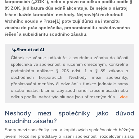
korporacích („ZOK“), nebo o právo na odkup podílu podle §
89 ZOK, judikatura důsledně akcentuje, že nejde o nástroj
řešení každé korporátní neshody. Nejnovější rozhodnutí
Vrchního soudu v Praze[1] potvrzují důraz na intenzitu
zásahu do práv společníka, proporcionalitu požadovaného
řešení a subsidiaritu soudního zásahu.
Shrnutí od AI
Článek se věnuje judikatuře k soudnímu zásahu do účasti
společníka ve společnosti s ručením omezeným, konkrétně
podmínkám aplikace § 205 odst. 1 a § 89 zákona o
obchodních korporacích. Neshody mezi společníky,
přehlasování menšiny či odvolání z funkce jednatele samy
o sobě nestačí k tomu, aby soud nařídil zrušení účasti nebo
odkup podílu, neboť tyto situace jsou přirozeným důs...
více
Neshody mezi společníky jako důvod
soudního zásahu?
Spory mezi společníky jsou v kapitálových společnostech běžným
jevem. Rozdílné představy o řízení společnosti, rozdělování zisku