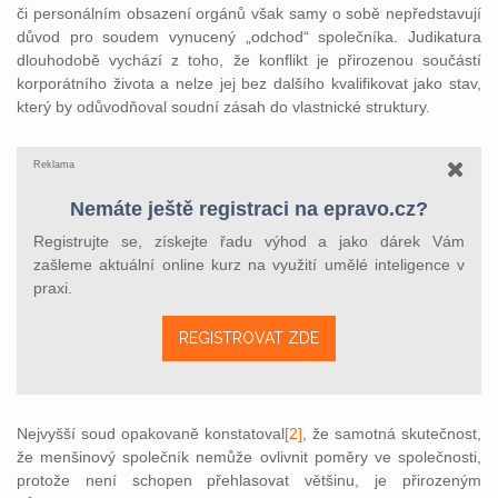
či personálním obsazení orgánů však samy o sobě nepředstavují
důvod pro soudem vynucený „odchod“ společníka. Judikatura
dlouhodobě vychází z toho, že konflikt je přirozenou součástí
korporátního života a nelze jej bez dalšího kvalifikovat jako stav,
který by odůvodňoval soudní zásah do vlastnické struktury.
Reklama
Nemáte ještě registraci na epravo.cz?
Registrujte se, získejte řadu výhod a jako dárek Vám
zašleme aktuální online kurz na využití umělé inteligence v
praxi.
REGISTROVAT ZDE
Nejvyšší soud opakovaně konstatoval
[2]
, že samotná skutečnost,
že menšinový společník nemůže ovlivnit poměry ve společnosti,
protože není schopen přehlasovat většinu, je přirozeným