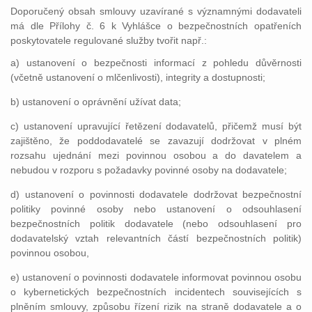
Doporučený obsah smlouvy uzavírané s významnými dodavateli
má dle Přílohy č. 6 k Vyhlášce o bezpečnostních opatřeních
poskytovatele regulované služby tvořit např.:
a) ustanovení o bezpečnosti informací z pohledu důvěrnosti
(včetně ustanovení o mlčenlivosti), integrity a dostupnosti;
b) ustanovení o oprávnění užívat data;
c) ustanovení upravující řetězení dodavatelů, přičemž musí být
zajištěno, že poddodavatelé se zavazují dodržovat v plném
rozsahu ujednání mezi povinnou osobou a do davatelem a
nebudou v rozporu s požadavky povinné osoby na dodavatele;
d) ustanovení o povinnosti dodavatele dodržovat bezpečnostní
politiky povinné osoby nebo ustanovení o odsouhlasení
bezpečnostních politik dodavatele (nebo odsouhlasení pro
dodavatelský vztah relevantních částí bezpečnostních politik)
povinnou osobou,
e) ustanovení o povinnosti dodavatele informovat povinnou osobu
o kybernetických bezpečnostních incidentech souvisejících s
plněním smlouvy, způsobu řízení rizik na straně dodavatele a o