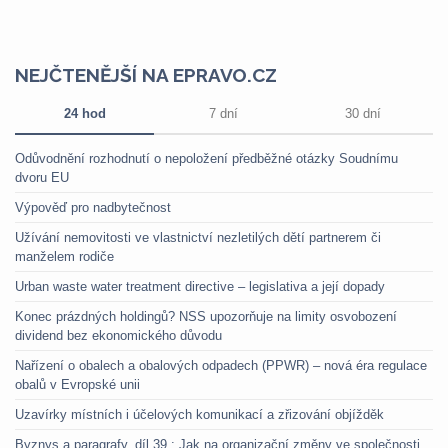
NEJČTENĚJŠÍ NA EPRAVO.CZ
24 hod
7 dní
30 dní
Odůvodnění rozhodnutí o nepoložení předběžné otázky Soudnímu
dvoru EU
Výpověď pro nadbytečnost
Užívání nemovitosti ve vlastnictví nezletilých dětí partnerem či
manželem rodiče
Urban waste water treatment directive – legislativa a její dopady
Konec prázdných holdingů? NSS upozorňuje na limity osvobození
dividend bez ekonomického důvodu
Nařízení o obalech a obalových odpadech (PPWR) – nová éra regulace
obalů v Evropské unii
Uzavírky místních i účelových komunikací a zřizování objížděk
Byznys a paragrafy, díl 39.: Jak na organizační změny ve společnosti