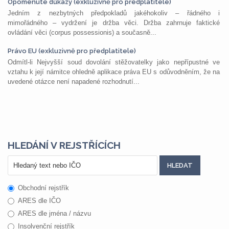
Opomenuté důkazy (exkluzivně pro předplatitele)
Jedním z nezbytných předpokladů jakéhokoliv – řádného i
mimořádného – vydržení je držba věci. Držba zahrnuje faktické
ovládání věci (corpus possessionis) a současně...
Právo EU (exkluzivně pro předplatitele)
Odmítl-li Nejvyšší soud dovolání stěžovatelky jako nepřípustné ve
vztahu k její námitce ohledně aplikace práva EU s odůvodněním, že na
uvedené otázce není napadené rozhodnutí...
HLEDÁNÍ V REJSTŘÍCÍCH
Obchodní rejstřík
ARES dle IČO
ARES dle jména / názvu
Insolvenční rejstřík