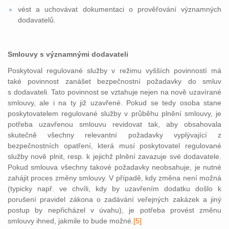
vést a uchovávat dokumentaci o prověřování významných
dodavatelů.
Smlouvy s významnými dodavateli
Poskytoval regulované služby v režimu vyšších povinností má
také povinnost zanášet bezpečnostní požadavky do smluv
s dodavateli. Tato povinnost se vztahuje nejen na nově uzavírané
smlouvy, ale i na ty již uzavřené. Pokud se tedy osoba stane
poskytovatelem regulované služby v průběhu plnění smlouvy, je
potřeba uzavřenou smlouvu revidovat tak, aby obsahovala
skutečně všechny relevantní požadavky vyplývající z
bezpečnostních opatření, která musí poskytovatel regulované
služby nově plnit, resp. k jejichž plnění zavazuje své dodavatele.
Pokud smlouva všechny takové požadavky neobsahuje, je nutné
zahájit proces změny smlouvy. V případě, kdy změna není možná
(typicky např. ve chvíli, kdy by uzavřením do
datku došlo k
porušení pravidel zákona o zadávání veřejných zakázek a jiný
postup by nepřicházel v úvahu), je potřeba provést změnu
smlouvy ihned, jakmile to bude možné.
[5]