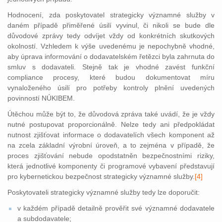
Hodnocení, zda poskytovatel strategicky významné služby v
daném případě přiměřené úsilí vyvinul, či nikoli se bude dle
důvodové zprávy tedy odvíjet vždy od konkrétních skutkových
okolností. Vzhledem k výše uvedenému je nepochybně vhodné,
aby úprava informování o dodavatelském řetězci byla zahrnuta do
smluv s dodavateli. Stejně tak je vhodné zavést funkční
compliance procesy, které budou dokumentovat míru
vynaloženého úsilí pro potřeby kontroly plnění uvedených
povinností NÚKIBEM.
Útěchou může být to, že důvodová zpráva také uvádí, že je vždy
nutné postupovat proporcionálně. Nelze tedy ani předpokládat
nutnost zjišťovat informace o dodavatelích všech komponent až
na zcela základní výrobní úroveň, a to zejména v případě, že
proces zjišťování nebude opodstatněn bezpečnostními riziky,
která jednotlivé komponenty či programové vybavení představují
pro kybernetickou bezpečnost strategicky významné
služby.
[4]
Poskytovateli strategicky významné služby tedy lze doporučit:
v každém případě detailně prověřit své významné dodavatele
a subdodavatele;