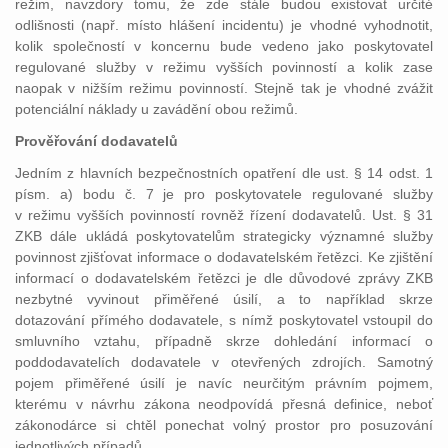
režim, navzdory tomu, že zde stále budou existovat určité
odlišnosti (např. místo hlášení incidentu) je vhodné vyhodnotit,
kolik společností v koncernu bude vedeno jako poskytovatel
regulované služby v režimu vyšších povinností a kolik zase
naopak v nižším režimu
povinností. Stejně tak je vhodné zvážit
potenciální náklady u zavádění obou režimů.
Prověřování dodavatelů
Jedním z hlavních bezpečnostních opatření dle ust. § 14 odst. 1
písm. a) bodu č. 7 je pro poskytovatele regulované služby
v režimu vyšších povinností rovněž řízení dodavatelů. Ust. § 31
ZKB dále ukládá poskytovatelům strategicky významné služby
povinnost zjišťovat informace o dodavatelském řetězci. Ke zjištění
informací o dodavatelském řetězci je dle důvodové zprávy ZKB
nezbytné vyvinout přiměřené úsilí, a to například skrze
dotazování přímého dodavatele, s nímž poskytovatel vstoupil do
smluvního vztahu, případně skrze dohledání informací o
poddodavatelích dodavatele v otevřených zdrojích. Samotný
pojem přiměřené úsilí je navíc neurčitým právním pojmem,
kterému v návrhu zákona neodpovídá přesná definice, neboť
zákonodárce si chtěl ponechat volný prostor pro posuzování
jednotlivých případů.