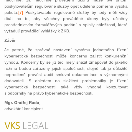
neúčinné, za neúčinné provedení úkonu může být přitom
poskytovatelům regulované služby opět udělena poměrně vysoká
pokuta.
[7]
Po
skytovatelé regulované služby by tedy měli vždy
dbát na to, aby všechny prováděné úkony byly učiněny
prostřednictvím formulářových podání a splnily náležitosti, které
vyžadují prováděcí vyhlášky k ZKB.
Závěr
Je patrné, že správné nastavení systému jednotného řízení
kybernetické bezpečnosti může koncernu zajistit konkurenční
výhodu. Koncerny by se již teď měly snažit zmapovat do jakého
režimu budou zařazeny jejich společnosti, stejně tak je důležité
neprodleně provést audit smluvní dokumentace s významnými
dodavateli. S ohledem na složitost problematiky je řízení
kybernetické bezpečnosti také vždy vhodné konzultovat
s odborníky na právo kybernetické bezpečnosti.
Mgr. Ondřej Rada
,
advokátní koncipient