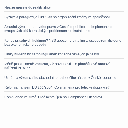
Než se upíšete do reality show
Byznys a paragrafy, díl 39.: Jak na organizační změny ve společnosti
Aktuální vývoj odpadového práva v České republice: od implementace
evropských cílů k praktickým problémům aplikační praxe
Konec prázdných holdingů? NSS upozorňuje na limity osvobození dividend
bez ekonomického důvodu
Limity hudebního samplingu aneb konečně víme, co je pastiš
Méně plastu, méně vzduchu, víc povinností. Co přináší nové obalové
nařízení PPWR?
Uznání a výkon cizího obchodního rozhodčího nálezu v České republice
Reforma nařízení EU 261/2004: Co znamená pro letecké dopravce?
Compliance ve firmě: Proč nestojí jen na Compliance Officerovi