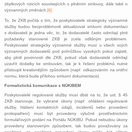
zbytkových rizicích souvisejících s plněním smlouvy, dále také o
významných změnách.
[6]
To, že ZKB počítá s tím, že poskytovatelé strategicky významné
služby budou bezproblémově aktualizovat smluvní dokumentaci
s dodavateli je jedna věc, to, že dodavatelé často odmítají plnit
požadavky stanovené ZKB je zcela odlišným problémem.
Poskytovatel strategicky významné služby musí u všech svých
významných dodavatelů pod pohrůžkou vysokých pokut zajistit,
aby plnili povinnosti dle ZKB, pokud však dodavatelé odmítají
uzavřít dodatky ke smlouvám, tak je k řešení problémů nutné
přistoupit kreativnějším způsobem (např. odkazováním na vnitřní
normu, která bude přílohou smluvní dokumentace).
Formalistická komunikace s NÚKIBEM
Poskytovatelé regulované služby musí dbát na to, že ust. § 45
ZKB stanovuje, že vybrané úkony (např. ohlášení regulované
služby, hlášení kontaktních údajů, incidentů nebo provedení
protiopatření) musí být provedeny výlučně prostřednictvím
formulářových podání na Portálu NÚKIBU. Pokud nebudou úkony
provedeny stanoveným způsobem, tak budou považovány za