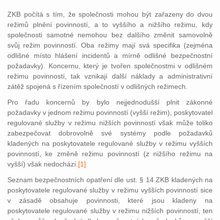
ZKB počítá s tím, že společnosti mohou být zařazeny do dvou
režimů plnění povinností, a to vyššího a nižšího režimu, kdy
společnosti samotné nemohou bez dalšího změnit samovolně
svůj režim povinností. Oba režimy mají svá specifika (zejména
odlišné místo hlášení incidentů a mírně odlišné bezpečnostní
požadavky). Koncernu, který je tvořen společnostmi v odlišném
režimu povinností, tak vznikají další náklady a administrativní
zátěž spojená s řízením společností v odlišných režimech.
Pro řadu koncernů by bylo nejjednodušší plnit zákonné
požadavky v jednom režimu povinností (vyšší režim), poskytovatel
regulované služby v režimu nižších povinností však může toliko
zabezpečovat dobrovolně své systémy podle požadavků
kladených na poskytovatele regulované služby v režimu vyšších
povinností, ke změně režimu povinností (z nižšího režimu na
vyšší) však nedochá
zí.
[1]
Seznam bezpečnostních opatření dle ust. § 14 ZKB kladených na
poskytovatele regulované služby v režimu vyšších povinností sice
v zásadě obsahuje povinnosti, které jsou kladeny na
poskytovatele regulované služby v režimu nižších povinností, ten