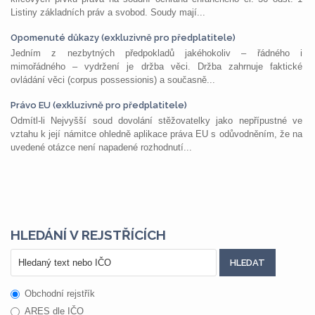
Listiny základních práv a svobod. Soudy mají...
Opomenuté důkazy (exkluzivně pro předplatitele)
Jedním z nezbytných předpokladů jakéhokoliv – řádného i
mimořádného – vydržení je držba věci. Držba zahrnuje faktické
ovládání věci (corpus possessionis) a současně...
Právo EU (exkluzivně pro předplatitele)
Odmítl-li Nejvyšší soud dovolání stěžovatelky jako nepřípustné ve
vztahu k její námitce ohledně aplikace práva EU s odůvodněním, že na
uvedené otázce není napadené rozhodnutí...
HLEDÁNÍ V REJSTŘÍCÍCH
Obchodní rejstřík
ARES dle IČO