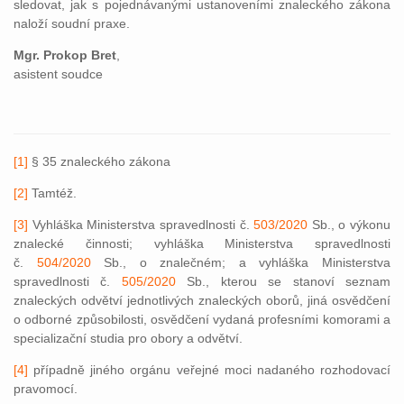
sledovat, jak s pojednávanými ustanoveními znaleckého zákona
naloží soudní praxe.
Mgr. Prokop Bret
,
asistent soudce
[1]
§ 35 znaleckého zákona
[2]
Tamtéž.
[3]
Vyhláška Ministerstva spravedlnosti č.
503/2020
Sb., o výkonu
znalecké činnosti; vyhláška Ministerstva spravedlnosti
č.
504/2020
Sb., o znalečném; a vyhláška Ministerstva
spravedlnosti č.
505/2020
Sb., kterou se stanoví seznam
znaleckých odvětví jednotlivých znaleckých oborů, jiná osvědčení
o odborné způsobilosti, osvědčení vydaná profesními komorami a
specializační studia pro obory a odvětví.
[4]
případně jiného orgánu veřejné moci nadaného rozhodovací
pravomocí.