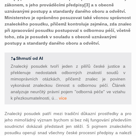
zákonem, s jeho prováděcími předpisy[3] a s obecně
uznávanými postupy a standardy daného oboru a odvětví.
Ministerstvo je oprávněno posuzovat také věcnou správnost
znaleckého posudku, přičemž kontroluje zejména, zda znalec
při zpracování posudku postupoval s odbornou péčí, včetně
toho, zda je posudek v souladu s obecně uznávanými
postupy a standardy daného oboru a odvětví.
Shrnutí od AI
Znalecký posudek tvoří jeden z pilířů české justice a
překlenuje nedostatek odborných znalostí soudů v
mimoprávních otázkách, přičemž znalec je povinen
vykonávat znaleckou činnost s odbornou péčí. Článek
analyzuje neurčitý právní pojem "odborná péče" ve vztahu
k přezkoumatelnosti, ú...
více
Znalecký posudek patří mezi tradiční důkazní prostředky a pro
jeho mimořádný význam bychom si bez něj fungování především
soudnictví dokázali představit jen stěží. S pojmem znaleckého
posudku operují snad všechny české procesní předpisy a nalezli