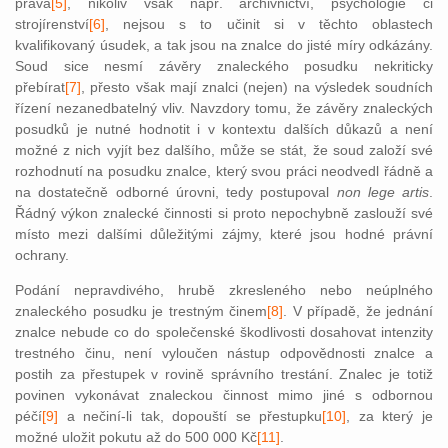
práva
[5]
, nikoliv však např. archivnictví, psychologie či
strojírenství
[6]
, nejsou s to učinit si v těchto oblastech
kvalifikovaný úsudek, a tak jsou na znalce do jisté míry odkázány.
Soud sice nesmí závěry znaleckého posudku nekriticky
přebírat
[7]
, přesto však mají znalci (nejen) na výsledek soudních
řízení nezanedbatelný vliv. Navzdory tomu, že závěry znaleckých
posudků je nutné hodnotit i v kontextu dalších důkazů a není
možné z nich vyjít bez dalšího, může se stát, že soud založí své
rozhodnutí na posudku znalce, který svou práci neodvedl řádně a
na dostatečně odborné úrovni, tedy postupoval
non lege artis
.
Řádný výkon znalecké činnosti si proto nepochybně zaslouží své
místo mezi dalšími důležitými zájmy, které jsou hodné právní
ochrany.
Podání nepravdivého, hrubě zkresleného nebo neúplného
znaleckého posudku je trestným činem
[8]
. V případě, že jednání
znalce nebude co do společenské škodlivosti dosahovat intenzity
trestného činu, není vyloučen nástup odpovědnosti znalce a
postih za přestupek v rovině správního trestání. Znalec je totiž
povinen vykonávat znaleckou činnost mimo jiné s odbornou
péčí
[9]
a nečiní-li tak, dopouští se přestupku
[10]
, za který je
možné uložit pokutu až do 500 000 Kč
[11]
.