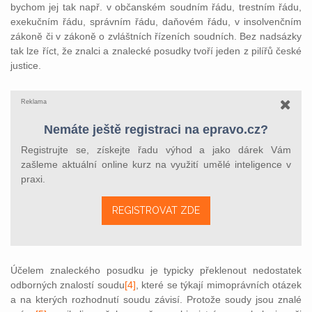
bychom jej tak např. v občanském soudním řádu, trestním řádu,
exekučním řádu, správním řádu, daňovém řádu, v insolvenčním
zákoně či v zákoně o zvláštních řízeních soudních. Bez nadsázky
tak lze říct, že znalci a znalecké posudky tvoří jeden z pilířů české
justice.
Reklama
Nemáte ještě registraci na epravo.cz?
Registrujte se, získejte řadu výhod a jako dárek Vám
zašleme aktuální online kurz na využití umělé inteligence v
praxi.
REGISTROVAT ZDE
Účelem znaleckého posudku je typicky překlenout nedostatek
odborných znalostí soudu
[4]
, které se týkají mimoprávních otázek
a na kterých rozhodnutí soudu závisí. Protože soudy jsou znalé