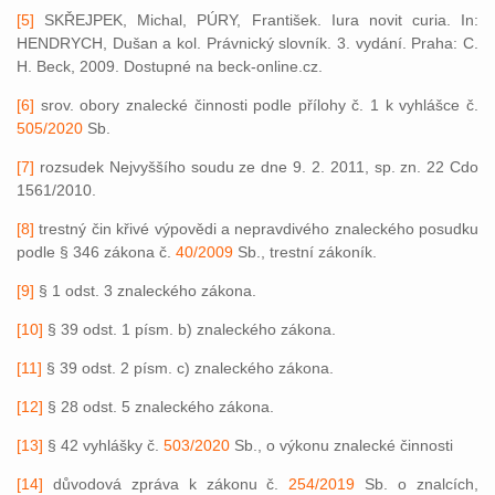
[5]
SKŘEJPEK, Michal, PÚRY, František. Iura novit curia. In:
HENDRYCH, Dušan a kol. Právnický slovník. 3. vydání. Praha: C.
H. Beck, 2009. Dostupné na beck-online.cz.
[6]
srov. obory znalecké činnosti podle přílohy č. 1 k vyhlášce č.
505/2020
Sb.
[7]
rozsudek Nejvyššího soudu ze dne 9. 2. 2011, sp. zn. 22 Cdo
1561/2010.
[8]
trestný čin křivé výpovědi a nepravdivého znaleckého posudku
podle § 346 zákona č.
40/2009
Sb., trestní zákoník.
[9]
§ 1 odst. 3 znaleckého zákona.
[10]
§ 39 odst. 1 písm. b) znaleckého zákona.
[11]
§ 39 odst. 2 písm. c) znaleckého zákona.
[12]
§ 28 odst. 5 znaleckého zákona.
[13]
§ 42 vyhlášky č.
503/2020
Sb., o výkonu znalecké činnosti
[14]
důvodová zpráva k zákonu č.
254/2019
Sb. o znalcích,