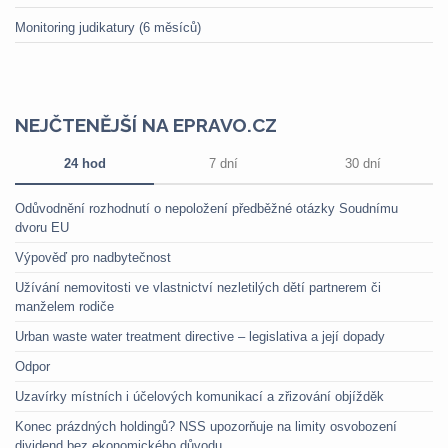
Monitoring judikatury (6 měsíců)
NEJČTENĚJŠÍ NA EPRAVO.CZ
24 hod
7 dní
30 dní
Odůvodnění rozhodnutí o nepoložení předběžné otázky Soudnímu
dvoru EU
Výpověď pro nadbytečnost
Užívání nemovitosti ve vlastnictví nezletilých dětí partnerem či
manželem rodiče
Urban waste water treatment directive – legislativa a její dopady
Odpor
Uzavírky místních i účelových komunikací a zřizování objížděk
Konec prázdných holdingů? NSS upozorňuje na limity osvobození
dividend bez ekonomického důvodu