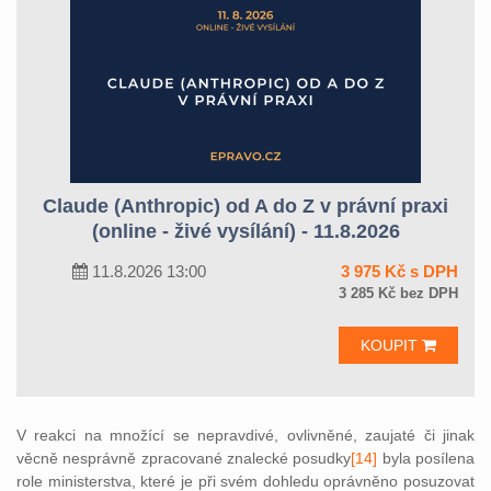
Claude (Anthropic) od A do Z v právní praxi
(online - živé vysílání) - 11.8.2026
11.8.2026 13:00
3 975 Kč s DPH
3 285 Kč bez DPH
KOUPIT
V reakci na množící se nepravdivé, ovlivněné, zaujaté či jinak
věcně nesprávně zpracované znalecké posudky
[14]
byla posílena
role ministerstva, které je při svém dohledu oprávněno posuzovat