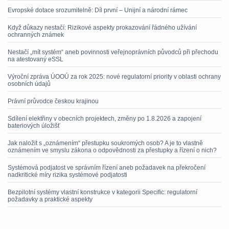
Evropské dotace srozumitelně: Díl první – Unijní a národní rámec
Když důkazy nestačí: Rizikové aspekty prokazování řádného užívání
ochranných známek
Nestačí „mít systém“ aneb povinnosti veřejnoprávních původců při přechodu
na atestovaný eSSL
Výroční zpráva ÚOOÚ za rok 2025: nové regulatorní priority v oblasti ochrany
osobních údajů
Právní průvodce českou krajinou
Sdílení elektřiny v obecních projektech, změny po 1.8.2026 a zapojení
bateriových úložišť
Jak naložit s „oznámením“ přestupku soukromých osob? A je to vlastně
oznámením ve smyslu zákona o odpovědnosti za přestupky a řízení o nich?
Systémová podjatost ve správním řízení aneb požadavek na překročení
nadkritické míry rizika systémové podjatosti
Bezpilotní systémy vlastní konstrukce v kategorii Specific: regulatorní
požadavky a praktické aspekty