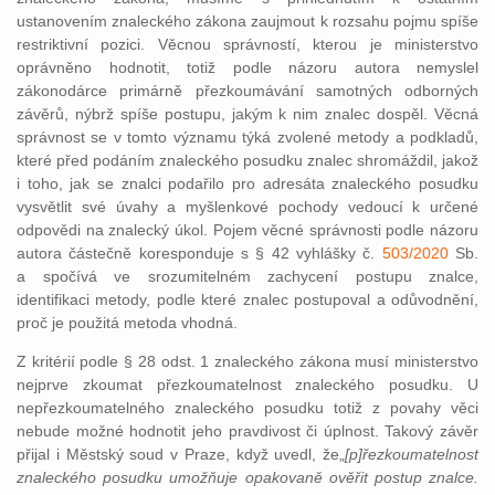
ustanovením znaleckého zákona zaujmout k rozsahu pojmu spíše
restriktivní pozici. Věcnou správností, kterou je ministerstvo
oprávněno hodnotit, totiž podle názoru autora nemyslel
zákonodárce primárně přezkoumávání samotných odborných
závěrů, nýbrž spíše postupu, jakým k nim znalec dospěl. Věcná
správnost se v tomto významu týká zvolené metody a podkladů,
které před podáním znaleckého posudku znalec shromáždil, jakož
i toho, jak se znalci podařilo pro adresáta znaleckého posudku
vysvětlit své úvahy a myšlenkové pochody vedoucí k určené
odpovědi na znalecký úkol. Pojem věcné správnosti podle názoru
autora částečně koresponduje s § 42 vyhlášky č.
503/2020
Sb.
a spočívá ve srozumitelném zachycení postupu znalce,
identifikaci metody, podle které znalec postupoval a odůvodnění,
proč je použitá metoda vhodná.
Z kritérií podle § 28 odst. 1 znaleckého zákona musí ministerstvo
nejprve zkoumat přezkoumatelnost znaleckého posudku. U
nepřezkoumatelného znaleckého posudku totiž z povahy věci
nebude možné hodnotit jeho pravdivost či úplnost. Takový závěr
přijal i Městský soud v Praze, když uvedl, že„
[p]řezkoumatelnost
znaleckého posudku umožňuje opakovaně ověřit postup znalce.