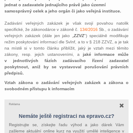
jednat o zadavatele jednajícího právě jako územní
samosprávný celek a jeho orgán či jako veřejná instituce.
Zadávání veřejných zakázek je však svojí povahou natolik
specifické, že zákonodárce v zákoně č.
134/2016
Sb., o zadávání
veřejných zakázek (dále jen jako „
ZZVZ
“) speciálně modifikuje
režim poskytování informací dle SvInf, a to v § 218 ZZVZ, a je tak
na místě si v tomto článku přiblížit, jaký je vztah mezi těmito
zákony, resp. jejich ustanoveními, a
jaké informace může
v jednotlivých fázích zadávacího řízení zadavatel
poskytnout, aniž by se vystavoval porušování právních
předpisů.
Vztah zákona o zadávání veřejných zakázek a zákona o
svobodném přístupu k informacím
Reklama
Nemáte ještě registraci na epravo.cz?
Registrujte se, získejte řadu výhod a jako dárek Vám
zašleme aktuální online kurz na využití umělé inteligence v