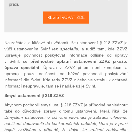
praxi.
REGISTROVAT ZDE
Na začátek je klíčové si uvědomit, že ustanovení § 218 ZZVZ je
vůči ustanovením SvInf
lex specialis
, a tudíž tam, kde ZZVZ
upravuje povinnost poskytovat informace odlišně od úpravy
v SvInf, se
přednostně uplatní ustanovení ZZVZ jakožto
úprava speciální
. Úprava v ZZVZ přitom není komplexní a
upravuje pouze odlišnosti od běžné povinnosti poskytování
informací dle SvInf. Kde tedy ZZVZ ničeho ve vztahu k ochraně
informací neupravuje, tam se i nadále užije SvInf.
Smysl ustanovení § 218 ZZVZ
Abychom pochopili smysl ust. § 218 ZZVZ je příhodné nahlédnout
také do důvodové zprávy k tomu ustanovení, která říká, že
„
Smyslem ustanovení o ochraně informací je
zabránit cílenému
nahlížení dodavatelů do konkurenčních nabídek, které je v praxi
hojně využíváno v případě, že dojde ke zrušení zadávacího