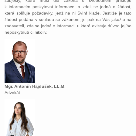
subjekty, které musí dle zákona o svobodném přístupu
k informacím poskytovat informace, a zdali se jedná o žádost,
která splňuje požadavky, jenž na ni SvInf klade. Jestliže je tato
žádost podána v souladu se zákonem, je pak na Vás jakožto na
zadavateli, zda se jedná o informaci, u které existuje důvod jejího
neposkytnutí či nikoliv.
Mgr. Antonín Hajdušek, LL.M.
Advokát