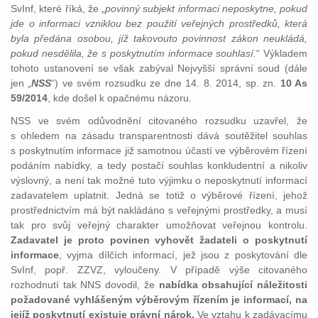
SvInf, které říká, že „
povinný subjekt informaci neposkytne, pokud
jde o informaci vzniklou bez použití veřejných prostředků, která
byla předána osobou, jíž takovouto povinnost zákon neukládá,
pokud nesdělila, že s poskytnutím informace souhlasí.
“ Výkladem
tohoto ustanovení se však zabýval Nejvyšší správní soud (dále
jen „
NSS
“) ve svém rozsudku ze dne 14. 8. 2014, sp. zn.
10 As
59/2014
, kde došel k opačnému názoru.
NSS ve svém odůvodnění citovaného rozsudku uzavřel, že
s ohledem na zásadu transparentnosti dává soutěžitel souhlas
s poskytnutím informace již samotnou účastí ve výběrovém řízení
podáním nabídky, a tedy postačí souhlas konkludentní a nikoliv
výslovný, a není tak možné tuto výjimku o neposkytnutí informací
zadavatelem uplatnit. Jedná se totiž o výběrové řízení, jehož
prostřednictvím má být nakládáno s veřejnými prostředky, a musí
tak pro svůj veřejný charakter umožňovat veřejnou kontrolu.
Zadavatel je proto povinen vyhovět žadateli o poskytnutí
informace
, vyjma dílčích informací, jež jsou z poskytování dle
SvInf, popř. ZZVZ, vyloučeny. V případě výše citovaného
rozhodnutí tak NNS dovodil, že
nabídka obsahující náležitosti
požadované vyhlášeným výběrovým řízením je informací, na
jejíž poskytnutí existuje právní nárok.
Ve vztahu k zadávacímu