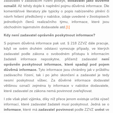
zadavateli v zadávacím řízení poskytl,
dodavatel jako důvěrné
označil
. Až tehdy dojde k naplnění pojmu důvěrná informace. Dle
komentářové literatury jde typicky o popis nabízeného plnění či
návrh řešení předložený v nabídce, údaje uvedené v životopisech
jednotlivých členů realizačního týmu, informace, které jsou
obchodním tajemstvím dodavatele atd.
[1]
Kdy není zadavatel oprávněn poskytnout informace?
S pojmem důvěrná informace pak ust. § 218 ZZVZ dále pracuje,
když ve svém druhém odstavci vymezuje případy, ve kterých
zadavatel podle zákona o svobodném přístupu k informacím
žadateli informace neposkytne, přičemž zadavatel
není
oprávněn poskytnout informace, které spadají pod pojem
důvěrná informace.
Tyto informace jsou chráněny jak v průběhu
zadávacího řízení, tak i po jeho skončení a zadavatel je tedy
nesmí poskytnout vůbec. Za důvěrné informace dodavatel
většinou označí zejména ty informace v nabídce dodavatele,
které zadavatel ze zákona nemá povinnost zveřejňovat.
I zde však platí výjimka, díky níž přece jenom existuje určitá výseč
informací, které zadavatel žadateli musí poskytnout. Jedná se o
informace
, které má
zadavatel povinnost
podle ZZVZ
uvést
ve