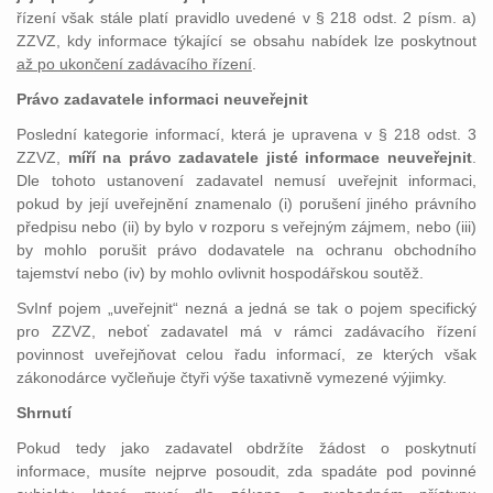
řízení však stále platí pravidlo uvedené v § 218 odst. 2 písm. a)
ZZVZ, kdy informace týkající se obsahu nabídek lze poskytnout
až po ukončení zadávacího řízení
.
Právo zadavatele informaci neuveřejnit
Poslední kategorie informací, která je upravena v § 218 odst. 3
ZZVZ,
míří na právo zadavatele jisté informace neuveřejnit
.
Dle tohoto ustanovení zadavatel nemusí uveřejnit informaci,
pokud by její uveřejnění znamenalo (i) porušení jiného právního
předpisu nebo (ii) by bylo v rozporu s veřejným zájmem, nebo (iii)
by mohlo porušit právo dodavatele na ochranu obchodního
tajemství nebo (iv) by mohlo ovlivnit hospodářskou soutěž.
SvInf pojem „uveřejnit“ nezná a jedná se tak o pojem specifický
pro ZZVZ, neboť zadavatel má v rámci zadávacího řízení
povinnost uveřejňovat celou řadu informací, ze kterých však
zákonodárce vyčleňuje čtyři výše taxativně vymezené výjimky.
Shrnutí
Pokud tedy jako zadavatel obdržíte žádost o poskytnutí
informace, musíte nejprve posoudit, zda spadáte pod povinné