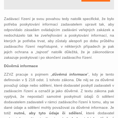
Zadávací řízení je svou povahou tedy natolik specifické, že bylo
potřeba poskytování informací zadavatelem upravit tak, aby
odpovídalo zásadám ovládajícím zadávání veřejných zakázek a
nedocházelo tak ke zveřejňování a poskytování informací, na
kterých je potřeba trvat, aby zůstaly alespoň po dobu průběhu
zadávacího řízení nepřístupné, v některých případech je pak
jejich ochrana a „tajnost“ natolik důležitá, že je zákonodárce
zakazuje poskytovat i po skončení zadávacího řízení.
Důvěrná informace
ZZVZ pracuje s pojmem „
důvěrná informace
”, kdy je tento
definován v § 218 odst. 1 tohoto zákona. Dle něj se za důvěrné
považují údaje nebo sdělení, které dodavatel poskytl zadavateli v
zadávacím řízení a označil je jako důvěrné. Z textu zákona pak
vyplývá, že nepostačí samotné poskytnutí údajů či sdělení
dodavatelem zadavateli v rámci zadávacího řízení k tomu, aby se
dané údaje a sdělení mohly považovat za důvěrné informace. Je
totiž
nutné, aby
tyto údaje či sdělení
, které dodavatel