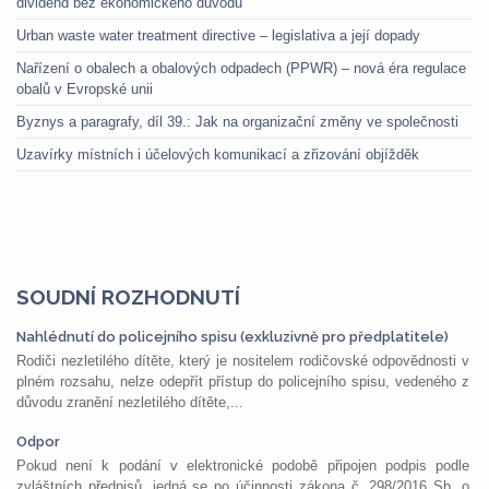
dividend bez ekonomického důvodu
Urban waste water treatment directive – legislativa a její dopady
Nařízení o obalech a obalových odpadech (PPWR) – nová éra regulace
obalů v Evropské unii
Byznys a paragrafy, díl 39.: Jak na organizační změny ve společnosti
Uzavírky místních i účelových komunikací a zřizování objížděk
SOUDNÍ ROZHODNUTÍ
Nahlédnutí do policejního spisu (exkluzivně pro předplatitele)
Rodiči nezletilého dítěte, který je nositelem rodičovské odpovědnosti v
plném rozsahu, nelze odepřít přístup do policejního spisu, vedeného z
důvodu zranění nezletilého dítěte,...
Odpor
Pokud není k podání v elektronické podobě připojen podpis podle
zvláštních předpisů, jedná se po účinnosti zákona č. 298/2016 Sb. o