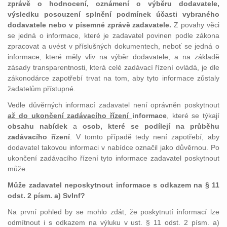
zprávě o hodnocení, oznámení o výběru dodavatele,
výsledku posouzení splnění podmínek účasti vybraného
dodavatele nebo v písemné zprávě zadavatele.
Z povahy věci
se jedná o informace, které je zadavatel povinen podle zákona
zpracovat a uvést v příslušných dokumentech, neboť se jedná o
informace, které měly vliv na výběr dodavatele, a na základě
zásady transparentnosti, která celé zadávací řízení ovládá, je dle
zákonodárce zapotřebí trvat na tom, aby tyto informace zůstaly
žadatelům přístupné.
Vedle důvěrných informací zadavatel není oprávněn poskytnout
až do ukončení zadávacího řízení
informace
, které se týkají
obsahu nabídek
a
osob, které se podílejí na průběhu
zadávacího řízení
. V tomto případě tedy není zapotřebí, aby
dodavatel takovou informaci v nabídce označil jako důvěrnou. Po
ukončení zadávacího řízení tyto informace zadavatel poskytnout
může.
Může zadavatel neposkytnout informace s odkazem na § 11
odst. 2 písm. a) SvInf?
Na první pohled by se mohlo zdát, že poskytnutí informací lze
odmítnout i s odkazem na výluku v ust. § 11 odst. 2 písm. a)