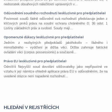
nedostatek obsahových náležitostí upravených v...
Odůvodnění soudního rozhodnutí (exkluzivně pro předplatitele)
Povinnost soudů řádně odůvodnit svá rozhodnutí představuje jeden z
klíčových prvků práva na soudní ochranu chráněného čl. 36 odst. 1
Listiny základních práv a svobod. Soudy mají...
Opomenuté důkazy (exkluzivně pro předplatitele)
Jedním z nezbytných předpokladů jakéhokoliv – řádného i
mimořádného – vydržení je držba věci. Držba zahrnuje faktické
ovládání věci (corpus possessionis) a současně...
Právo EU (exkluzivně pro předplatitele)
Odmítl-li Nejvyšší soud dovolání stěžovatelky jako nepřípustné ve
vztahu k její námitce ohledně aplikace práva EU s odůvodněním, že na
uvedené otázce není napadené rozhodnutí...
HLEDÁNÍ V REJSTŘÍCÍCH