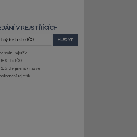
DÁNÍ V REJSTŘÍCÍCH
bchodní rejstřík
RES dle IČO
RES dle jména / názvu
solvenční rejstřík