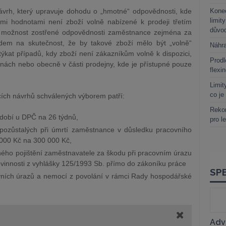
vrh, který upravuje dohodu o „hmotné“ odpovědnosti, kde
Kone
limit
ými hodnotami není zboží volně nabízené k prodeji třetím
důvo
lo možnost zostřené odpovědnosti zaměstnance zejména za
dem na skutečnost, že by takové zboží mělo být „volně“
Náhr
ýkat případů, kdy zboží není zákazníkům volně k dispozici,
Prodl
ínách nebo obecně v části prodejny, kde je přístupné pouze
flexi
Limit
co je
ích návrhů schválených výborem patří:
Rekor
dobí u DPČ na 26 týdnů,
pro l
pozůstalých při úmrtí zaměstnance v důsledku pracovního
 000 Kč na 300 000 Kč,
ného pojištění zaměstnavatele za škodu při pracovním úrazu
ovinnosti z vyhlášky 125/1993 Sb. přímo do zákoníku práce
ních úrazů a nemocí z povolání v rámci Rady hospodářské