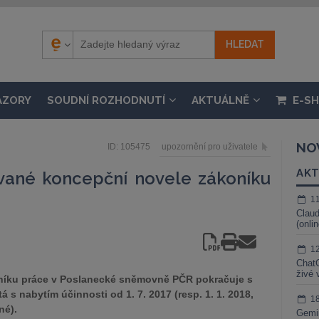
ÁZORY
SOUDNÍ ROZHODNUTÍ
AKTUÁLNĚ
E-S
NO
ID: 105475
upozornění pro uživatele
AKT
vané koncepční novele zákoníku
1
Claud
(onli
1
ChatG
živé 
níku práce v Poslanecké sněmovně PČR pokračuje s
tá s nabytím účinnosti od 1. 7. 2017 (resp. 1. 1. 2018,
1
né).
Gemin