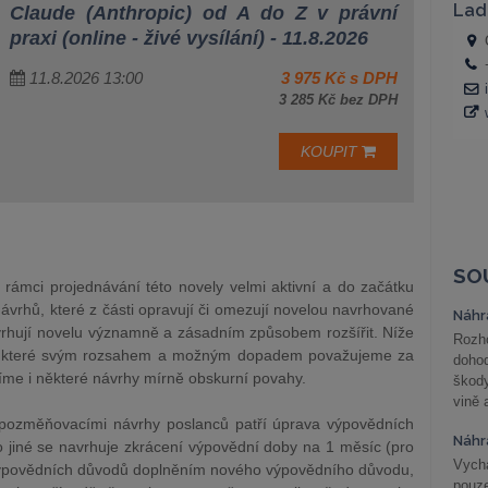
Claude (Anthropic) od A do Z v právní
praxi (online - živé vysílání) - 11.8.2026
11.8.2026 13:00
3 975 Kč s DPH
3 285 Kč bez DPH
KOUPIT
SO
 rámci projednávání této novely velmi aktivní a do začátku
vrhů, které z části opravují či omezují novelou navrhované
Náhr
vrhují novelu významně a zásadním způsobem rozšířit. Níže
Rozho
y, které svým rozsahem a možným dopadem považujeme za
doho
íme i některé návrhy mírně obskurní povahy.
škod
vině 
 pozměňovacími návrhy poslanců patří úprava výpovědních
Náhr
 jiné se navrhuje zkrácení výpovědní doby na 1 měsíc (pro
Vychá
i výpovědních důvodů doplněním nového výpovědního důvodu,
pouze