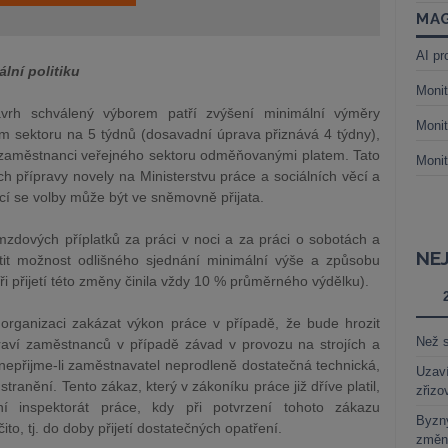
MAG
AI pr
lní politiku
Monit
vrh schválený výborem patří zvýšení minimální výměry
Monit
sektoru na 5 týdnů (dosavadní úprava přiznává 4 týdny),
 zaměstnanci veřejného sektoru odměňovanými platem. Tato
Monit
h přípravy novely na Ministerstvu práce a sociálních věcí a
ící se volby může být ve sněmovně přijata.
zdových příplatků za práci v noci a za práci o sobotách a
NE
tit možnost odlišného sjednání minimální výše a způsobu
při přijetí této změny činila vždy 10 % průměrného výdělku).
rganizaci zakázat výkon práce v případě, že bude hrozit
Než s
raví zaměstnanců v případě závad v provozu na strojích a
nepřijme-li zaměstnavatel neprodleně dostatečná technická,
Uzaví
stranění. Tento zákaz, který v zákoníku práce již dříve platil,
zřizo
ní inspektorát práce, kdy při potvrzení tohoto zákazu
Byzny
to, tj. do doby přijetí dostatečných opatření.
změn