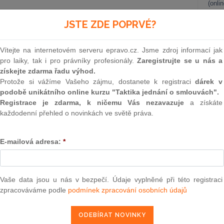
(onli
2
JSTE ZDE POPRVÉ?
Prakt
smluv
Vítejte na internetovém serveru epravo.cz. Jsme zdroj informací jak
0
pro laiky, tak i pro právníky profesionály.
Zaregistrujte se u nás a
Prakt
získejte zdarma řadu výhod.
judik
Protože si vážíme Vašeho zájmu, dostanete k registraci
dárek v
podobě unikátního online kurzu "Taktika jednání o smlouvách".
 jsme se věnovali novému institutu vrcholového řídícího
ONL
Registrace je zdarma, k ničemu Vás nezavazuje
a získáte
ého převedení zaměstnance na jinou práci,[2] dohodám o
každodenní přehled o novinkách ve světě práva.
[3] nové úpravě dovolené[4] a otázkám výkonu práce mimo
Vnos
valor
soud
E-mailová adresa:
*
a namísto popisu původního návrhu novely se podíváme na
Výpo
 v rámci projednávání novely vzneseny.
neom
Nová 
a problematiku doručování pracovněprávních písemností, což
Vaše data jsou u nás v bezpečí. Údaje vyplněné při této registraci
 zaměstnavatelům měla přinést jednoznačné zlepšení oproti
zpracováváme podle
podmínek zpracování osobních údajů
Změn
energ
Čern