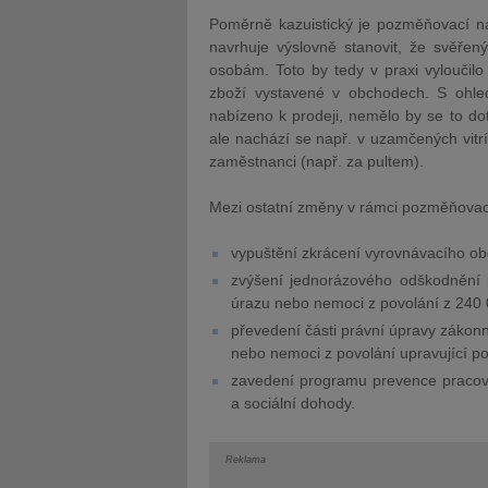
Poměrně kazuistický je pozměňovací ná
navrhuje výslovně stanovit, že svěřen
osobám. Toto by tedy v praxi vylouči
zboží vystavené v obchodech. S ohle
nabízeno k prodeji, nemělo by se to dot
ale nachází se např. v uzamčených vitr
zaměstnanci (např. za pultem).
Mezi ostatní změny v rámci pozměňovac
vypuštění zkrácení vyrovnávacího ob
zvýšení jednorázového odškodnění 
úrazu nebo nemoci z povolání z 240
převedení části právní úpravy zákon
nebo nemoci z povolání upravující p
zavedení programu prevence pracov
a sociální dohody.
Reklama