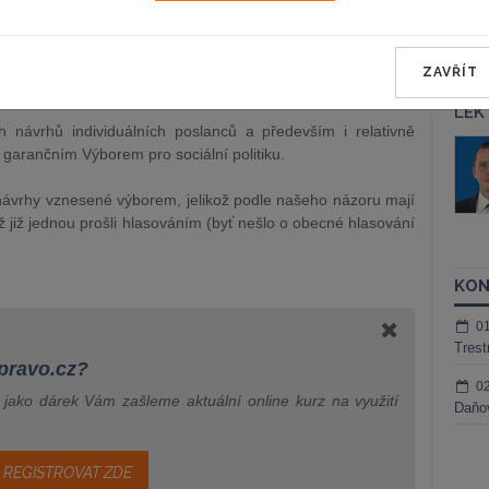
ré bylo zařazeno na program schůze sněmovny začínající 21.
rojednání nedostalo. I tak ale bylo k novele načteno velké
ZAVŘÍT
ících široké spektrum různých záležitostí.
LEK
návrhů individuálních poslanců a především i relativně
áš Sokol
JUDr. Martin Maisner, Ph.D.,
arančním Výborem pro sociální politiku.
MCIArb
ktora
Kurzy lektora
vrhy vznesené výborem, jelikož podle našeho názoru mají
ž již jednou prošli hlasováním (byť nešlo o obecné hlasování
KON
0
Trest
epravo.cz?
0
a jako dárek Vám zašleme aktuální online kurz na využití
Daňov
REGISTROVAT ZDE