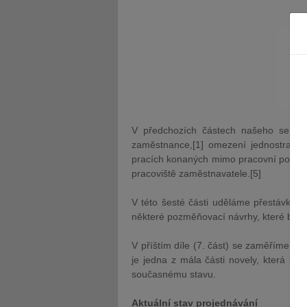
V předchozích částech našeho seriálu
zaměstnance,[1] omezení jednostrann
pracích konaných mimo pracovní poměr,
pracoviště zaměstnavatele.[5]
V této šesté části uděláme přestávku 
některé pozměňovací návrhy, které byly
V příštím díle (7. část) se zaměříme n
je jedna z mála části novely, která by
současnému stavu.
Aktuální stav projednávání