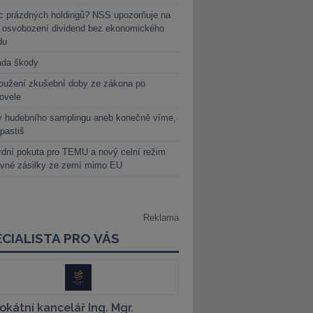
c prázdných holdingů? NSS upozorňuje na
y osvobození dividend bez ekonomického
du
ada škody
oužení zkušební doby ze zákona po
novele
y hudebního samplingu aneb konečně víme,
 pastiš
dní pokuta pro TEMU a nový celní režim
evné zásilky ze zemí mimo EU