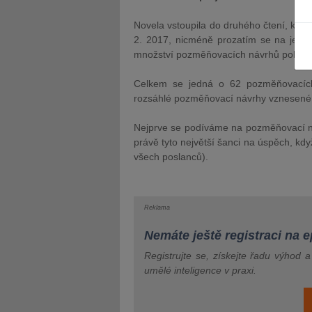
Novela vstoupila do druhého čtení, kte
2. 2017, nicméně prozatím se na její p
množství pozměňovacích návrhů pokrývaj
Celkem se jedná o 62 pozměňovacích 
JUDr. Tomáš Nielsen
JUDr. Tom
rozsáhlé pozměňovací návrhy vznesené g
Kurzy lektora
Kurzy le
Nejprve se podíváme na pozměňovací ná
právě tyto největší šanci na úspěch, kdy
všech poslanců).
Reklama
Nemáte ještě registraci na 
Registrujte se, získejte řadu výhod 
umělé inteligence v praxi.