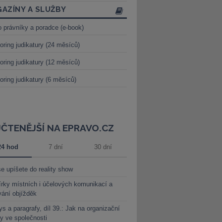
AZÍNY A SLUŽBY
o právníky a poradce (e-book)
oring judikatury (24 měsíců)
oring judikatury (12 měsíců)
oring judikatury (6 měsíců)
JČTENĚJŠÍ NA EPRAVO.CZ
24 hod
7 dní
30 dní
e upíšete do reality show
rky místních i účelových komunikací a
vání objížděk
s a paragrafy, díl 39.: Jak na organizační
y ve společnosti