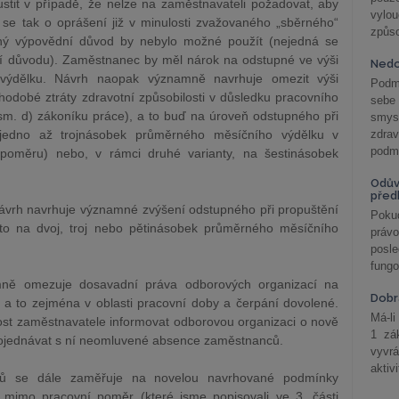
tit v případě, že nelze na zaměstnavateli požadovat, aby
vylo
e tak o oprášení již v minulosti zvažovaného „sběrného“
způs
iný výpovědní důvod by nebylo možné použít (nejedná se
 důvodu). Zaměstnanec by měl nárok na odstupné ve výši
Nedo
výdělku. Návrh naopak významně navrhuje omezit výši
Podm
odobé ztráty zdravotní způsobilosti v důsledku pracovního
sebe
sm. d) zákoníku práce), a to buď na úroveň odstupného při
smys
(jedno až trojnásobek průměrného měsíčního výdělku v
zdra
podmí
o poměru) nebo, v rámci druhé varianty, na šestinásobek
Odův
před
ávrh navrhuje významné zvýšení odstupného při propuštění
Pokud
 to na dvoj, troj nebo pětinásobek průměrného měsíčního
práv
posle
fungo
ně omezuje dosavadní práva odborových organizací na
Dobrá
a to zejména v oblasti pracovní doby a čerpání dovolené.
Má-li
nost zaměstnavatele informovat odborovou organizaci o nově
1 zá
ojednávat s ní neomluvené absence zaměstnanců.
vyvrá
aktiv
anců se dále zaměřuje na novelou navrhované podmínky
mimo pracovní poměr (které jsme popisovali ve 3. části