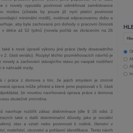
 se z novely vypustila povinnost odměňovat zaměstnance
ou mzdou (zůstala by pouze již nyní platící povinnost
ovídající minimální mzdě), evidovat odpracovanou dobu a
avrhuje, aby byla zachovaná pro dohody o pracovní činnosti
HLE
 v délce až 52 týdnů (novela počítá se zkrácením na 26
také k nové úpravě výkonu jiné práce (tedy dosavadního
O
v 2. části seriálu). Rozptyl těchto pozměňovacích návrhů je
A
 z novely a zachování stávajícího stavu po naopak rozšíření
A
n k náhradě mzdy.
In
á i práce z domova s tím, že jejich smyslem je zmírnit
ovaná úprava může přinést a které jsme popisovali v 5. části
edpokládat, že novelou navrhovaná úprava práce z domova
rocesu skutečně zmírněna.
 navrhuje rozšířit zákaz diskriminace (dle § 16 odst. 2
azích také o další diskriminační důvody, jako je sociální
dinný stav a vztah nebo povinnosti k rodině, členství v
í, mateřství, otcovství a pohlavní identifikace. Tento návrh