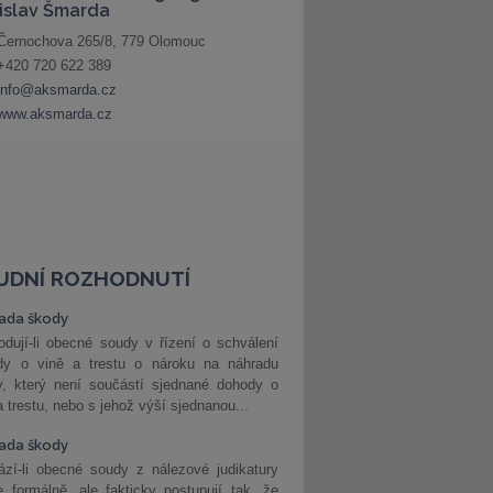
UDNÍ ROZHODNUTÍ
ada škody
dují-li obecné soudy v řízení o schválení
dy o vině a trestu o nároku na náhradu
y, který není součástí sjednané dohody o
a trestu, nebo s jehož výší sjednanou...
ada škody
zí-li obecné soudy z nálezové judikatury
 formálně, ale fakticky postupují tak, že