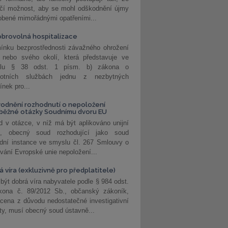
učí možnost, aby se mohl odškodnění újmy
obené mimořádnými opatřeními...
brovolná hospitalizace
ínku bezprostřednosti závažného ohrožení
 nebo svého okolí, která představuje ve
lu § 38 odst. 1 písm. b) zákona o
votních službách jednu z nezbytných
nek pro...
odnění rozhodnutí o nepoložení
běžné otázky Soudnímu dvoru EU
 v otázce, v níž má být aplikováno unijní
o, obecný soud rozhodující jako soud
dní instance ve smyslu čl. 267 Smlouvy o
vání Evropské unie nepoložení...
 víra (exkluzivně pro předplatitele)
 být dobrá víra nabyvatele podle § 984 odst.
kona č. 89/2012 Sb., občanský zákoník,
cena z důvodu nedostatečné investigativní
ity, musí obecný soud ústavně...