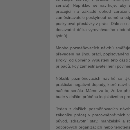
seriálu). Například se navrhuje, aby
pracující na základě dohod zaručen
zaměstnavatele poskytnout odměnu odp
poskytovat přestávky v práci. Dále se n
dosavadní délka vyrovnávacího období
týdnů).
Mnoho pozměňovacích návrhů směřuje 
převedení na jinou práci, popisovaného 
široký, od úplného vypuštění této části
případů, kdy zaměstnavatel není povine
Několik pozměňovacích návrhů se týk
praktické negativní dopady, které navrh
našeho seriálu. Máme za to, že lze př
bude v dalším průběhu legislativního p
Jeden z dalších pozměňovacích návrhů
zákoníku práce) v pracovněprávních vzt
původ, zdravotní stav, manželský a ro
odborových organizacích nebo těhotenstv