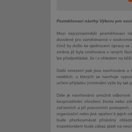
Pozměňovací návrhy Výboru pro sociá
Mezi nejvýznamnější pozměňovací ná
dovolené pro zaměstnance v soukromém 
čímž by došlo ke sjednocení úpravy se
změna již byla zmiňována v raných fázíc
lze předpokládat, že i s ohledem na blíž
Další omezení pak jsou navrhována u m
nedělích, u kterých se navrhuje vypus
určení příplatku (minimální výše by tak 
Dále je navrhováno umožnit odborové o
bezprostřední ohrožení života nebo zd
zařízeních a při pracovních postupech, 
organizační nebo jiná opaření k jejich od
bude přezkoumávat příslušný oblast
inspektorátem bude zákaz platit na neurči