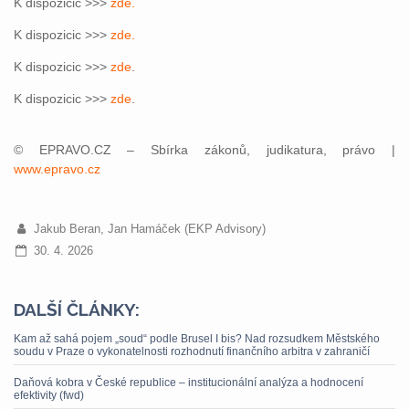
K dispozicic >>>
zde.
K dispozicic >>>
zde.
K dispozicic >>>
zde
.
K dispozicic >>>
zde
.
© EPRAVO.CZ – Sbírka zákonů, judikatura, právo |
www.epravo.cz
Jakub Beran, Jan Hamáček (EKP Advisory)
30. 4. 2026
DALŠÍ ČLÁNKY:
Kam až sahá pojem „soud“ podle Brusel I bis? Nad rozsudkem Městského
soudu v Praze o vykonatelnosti rozhodnutí finančního arbitra v zahraničí
Daňová kobra v České republice – institucionální analýza a hodnocení
efektivity (fwd)