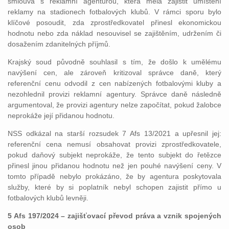
smlouva s reklamní agenturou, která měla zajistit umístění
reklamy na stadionech fotbalových klubů. V rámci sporu bylo
klíčové posoudit, zda zprostředkovatel přinesl ekonomickou
hodnotu nebo zda náklad nesouvisel se zajištěním, udržením či
dosažením zdanitelných příjmů.
Krajský soud původně souhlasil s tím, že došlo k umělému
navýšení cen, ale zároveň kritizoval správce daně, který
referenční cenu odvodil z cen nabízených fotbalovými kluby a
nezohlednil provizi reklamní agentury. Správce daně následně
argumentoval, že provizi agentury nelze započítat, pokud žalobce
neprokáže její přidanou hodnotu.
NSS odkázal na starší rozsudek 7 Afs 13/2021 a upřesnil jej:
referenční cena nemusí obsahovat provizi zprostředkovatele,
pokud daňový subjekt neprokáže, že tento subjekt do řetězce
přinesl jinou přidanou hodnotu než jen pouhé navýšení ceny. V
tomto případě nebylo prokázáno, že by agentura poskytovala
služby, které by si poplatník nebyl schopen zajistit přímo u
fotbalových klubů levněji.
5 Afs 197/2024 – zajišťovací převod práva a vznik spojených
osob