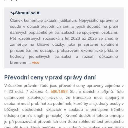
Shrnutí od AI
Článek komentuje aktuální judikaturu Nejvyššího správního
soudu v oblasti převodních cen a jejích dopadů na praxi
daňových poplatníků při transakcích se spojenými osobami.
Pět rozebíraných rozsudků z let 2023 až 2025 se shodně
zaměřuje na klíčové otázky, jako je správné uplatnění
principu tržního odstupu, prokazování ekonomické přidané
hodnoty jednotlivých transakcí a rozsah důkazního
břemene ...
více
Převodní ceny v praxi správy daní
V českém právním řádu jsou převodní ceny upraveny zejména v
§ 23 odst. 7 zákona č.
586/1992
Sb., o daních z příjmů. Toto
ustanovení zakotvuje pravidlo, že transakce mezi spojenými
osobami musí probíhat za podmínek, které by si sjednaly osoby v
běžných obchodních vztazích v souladu s principem tržního
odstupu (arm’s length principle). Kromě dodržení tohoto principu
je při posuzování převodních cen třeba zohlednit test prospěchu
(benefit test), který ověřuje, zda je daná transakce ekonomicky