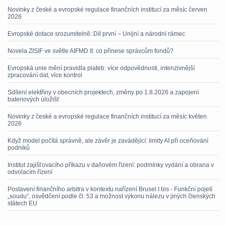
Novinky z české a evropské regulace finančních institucí za měsíc červen
2026
Evropské dotace srozumitelně: Díl první – Unijní a národní rámec
Novela ZISIF ve světle AIFMD II: co přinese správcům fondů?
Evropská unie mění pravidla plateb: více odpovědnosti, intenzivnější
zpracování dat, více kontrol
Sdílení elektřiny v obecních projektech, změny po 1.8.2026 a zapojení
bateriových úložišť
Novinky z české a evropské regulace finančních institucí za měsíc květen
2026
Když model počítá správně, ale závěr je zavádějící: limity AI při oceňování
podniků
Institut zajišťovacího příkazu v daňovém řízení: podmínky vydání a obrana v
odvolacím řízení
Postavení finančního arbitra v kontextu nařízení Brusel I bis - Funkční pojetí
„soudu“, osvědčení podle čl. 53 a možnost výkonu nálezu v jiných členských
státech EU