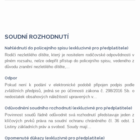
SOUDNÍ ROZHODNUTÍ
Nahlédnutí do policejního spisu (exkluzivně pro předplatitele)
Rodiči nezletilého dítěte, který je nositelem rodičovské odpovědnosti v
plném rozsahu, nelze odepřít přístup do policejního spisu, vedeného z
důvodu zranění nezletilého dítěte,...
Odpor
Pokud není k podání v elektronické podobě připojen podpis podle
zvláštních předpisů, jedná se po účinnosti zákona č. 298/2016 Sb. o
nedostatek obsahových náležitostí upravených v...
Odůvodnění soudního rozhodnutí (exkluzivně pro předplatitele)
Povinnost soudů řádně odůvodnit svá rozhodnutí představuje jeden z
klíčových prvků práva na soudní ochranu chráněného čl. 36 odst. 1
Listiny základních práv a svobod. Soudy mají...
Opomenuté důkazy (exkluzivně pro předplatitele)