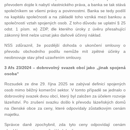
převodem dojde k nabytí vlastnického práva, a banka se tak stává
společníkem se všemi právy a povinnostmi. Banka se tedy podílí
na kapitálu společnosti a na základě toho vzniká mezi bankou a
společností vztah spojených osob. Z toho důvodu se uplatní § 25
odst. 1 písm. w) ZDP, dle kterého úroky z úvěru přesahující
zákonný limit nelze uznat jako daňově účinný náklad.
NSS zdůraznil, že pozdější dohoda o ukončení smlouvy o
převodu obchodního podílu nemůže mít zpětné účinky a
neobnovuje stav před uzavřením smlouvy.
3 Afs 23/2024 – dobrovolný svazek obcí jako „jinak spojená
osoba“
Rozsudek ze dne 29. října 2025 se zabýval definicí spojených
osob mimo běžný komerční sektor. V tomto případě se jednalo o
dobrovolný svazek dvou obcí, který byl založen za účelem rozvoje
lázeňství. Po zrušení svazku došlo k převodu lázeňských domů
na členské obce za ceny, které odpovídaly zůstatkovým cenám
majetku.
Správce daně zpochybnil, zda tyto ceny odpovídají cenám