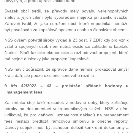
obvyklým, a proto upravil základ daně.
Svazek obcí tvrdil, že převody měly povahu veřejnoprávních
smluv a jejich cílem bylo vypořádání majetku při zániku svazku.
Zároveň tvrdil, že jako sdružení obcí, které nepodniká, nemůže
být považován za kapitálově spojenou osobu s členskými obcemi.
NSS ovšem potvrdil široký výklad § 23 odst. 7 ZDP, kdy pro vznik
vztahu spojených osob není nutná existence základního kapitálu
či akcií. Stačí faktické ekonomické a rozhodovací propojení, které
má stejné důsledky jako propojení kapitálové.
NSS navíc zdůraznil, že správce daně nemusí prokazovat úmysl
krátit daň, ale pouze existenci cenového rozdílu.
9 Afs 42/2023 – 43 – prokázání přidané hodnoty u
„management fees“
Za zmínku stojí také rozsudek z nedávné doby, který zpřísňuje
nároky na dokumentaci vnitropodnikových služeb. NSS v něm
judikoval, že pro daňovou uznatelnost nákladů na management
fees nestačí předložit rámcovou smlouvu a obecné reporty.
Daňový subjekt musí být schopen doložit konkrétní dokumenty a