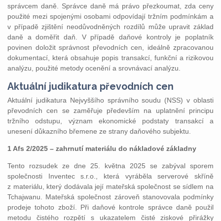
správcem daně. Správce daně má právo přezkoumat, zda ceny
použité mezi spojenými osobami odpovídají tržním podmínkám a
v případě zjištění neodůvodněných rozdílů může upravit základ
daně a doměřit daň. V případě daňové kontroly je poplatník
povinen doložit správnost převodních cen, ideálně zpracovanou
dokumentací, která obsahuje popis transakcí, funkční a rizikovou
analýzu, použité metody ocenění a srovnávací analýzu.
Aktuální judikatura převodních cen
Aktuální judikatura Nejvyššího správního soudu (NSS) v oblasti
převodních cen se zaměřuje především na uplatnění principu
tržního odstupu, význam ekonomické podstaty transakcí a
unesení důkazního břemene ze strany daňového subjektu.
1 Afs 2/2025 – zahrnutí materiálu do nákladové základny
Tento rozsudek ze dne 25. května 2025 se zabýval sporem
společnosti Inventec s.r.o., která vyráběla serverové skříně
z materiálu, který dodávala její mateřská společnost se sídlem na
Tchajwanu. Mateřská společnost zároveň stanovovala podmínky
prodeje tohoto zboží. Při daňové kontrole správce daně použil
metodu čistého rozpětí s ukazatelem čisté ziskové přirážky