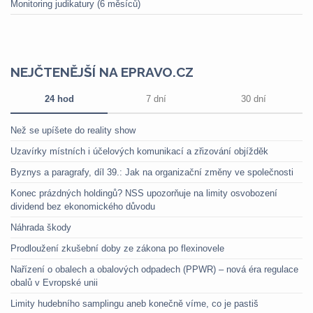
Monitoring judikatury (6 měsíců)
NEJČTENĚJŠÍ NA EPRAVO.CZ
24 hod
7 dní
30 dní
Než se upíšete do reality show
Uzavírky místních i účelových komunikací a zřizování objížděk
Byznys a paragrafy, díl 39.: Jak na organizační změny ve společnosti
Konec prázdných holdingů? NSS upozorňuje na limity osvobození
dividend bez ekonomického důvodu
Náhrada škody
Prodloužení zkušební doby ze zákona po flexinovele
Nařízení o obalech a obalových odpadech (PPWR) – nová éra regulace
obalů v Evropské unii
Limity hudebního samplingu aneb konečně víme, co je pastiš