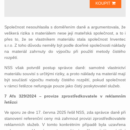
KOUPIT
Společnost nesouhlasila s doměřením daně a argumentovala, že
veškerá rizika s materiálem nese její mateřská společnost, a to i
přes to, že se vlastníkem materiálu stala společnost Inventec
s.r.o. Z toho důvodu neměly být podle dceřiné společnosti náklady
na materiál zahrnuty do výpočtu při použití metody čistého
rozpětí.
NSS však potvrdil postup správce daně: samotné vlastnictví
materiálu souvisí s určitými riziky, a proto náklady na materiál mají
být součástí výpočtu metody čistého rozpětí, pokud společnost
v rámci řetězce nefunguje pouze jako čistý poskytovatel služeb.
7 Afs 329/2024 – provize zprostředkovatele v reklamním
řetězci
Ve sporu ze dne 17. června 2025 řešil NSS, zda správce daně při
stanovení referenční ceny má zahrnout provizi zprostředkovatele
reklamních služeb. V tomto konkrétním případě byla uzavřena