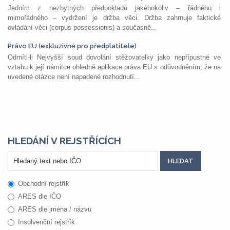
Jedním z nezbytných předpokladů jakéhokoliv – řádného i
mimořádného – vydržení je držba věci. Držba zahrnuje faktické
ovládání věci (corpus possessionis) a současně...
Právo EU (exkluzivně pro předplatitele)
Odmítl-li Nejvyšší soud dovolání stěžovatelky jako nepřípustné ve
vztahu k její námitce ohledně aplikace práva EU s odůvodněním, že na
uvedené otázce není napadené rozhodnutí...
HLEDÁNÍ V REJSTŘÍCÍCH
Obchodní rejstřík
ARES dle IČO
ARES dle jména / názvu
Insolvenční rejstřík