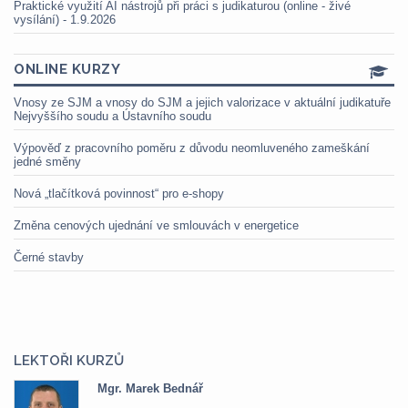
Praktické využití AI nástrojů při práci s judikaturou (online - živé
vysílání) - 1.9.2026
ONLINE KURZY
Vnosy ze SJM a vnosy do SJM a jejich valorizace v aktuální judikatuře
Nejvyššího soudu a Ústavního soudu
Výpověď z pracovního poměru z důvodu neomluveného zameškání
jedné směny
Nová „tlačítková povinnost“ pro e-shopy
Změna cenových ujednání ve smlouvách v energetice
Černé stavby
LEKTOŘI KURZŮ
Mgr. Marek Bednář