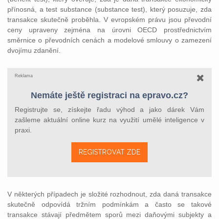
přínosná, a test substance (substance test), který posuzuje, zda
transakce skutečně proběhla. V evropském právu jsou převodní
ceny upraveny zejména na úrovni OECD prostřednictvím
směrnice o převodních cenách a modelové smlouvy o zamezení
dvojímu zdanění.
Reklama
Nemáte ještě registraci na epravo.cz?
Registrujte se, získejte řadu výhod a jako dárek Vám
zašleme aktuální online kurz na využití umělé inteligence v
praxi.
REGISTROVAT ZDE
V některých případech je složité rozhodnout, zda daná transakce
skutečně odpovídá tržním podmínkám a často se takové
transakce stávají předmětem sporů mezi daňovými subjekty a