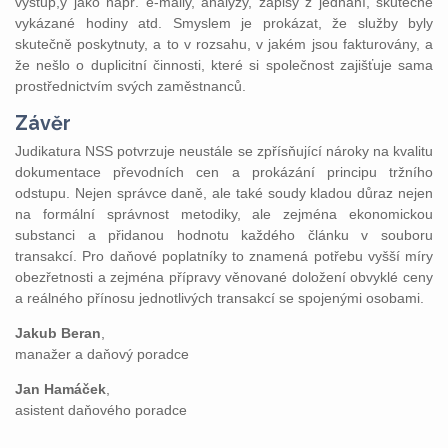
výstup,y jako např. e-maily, analýzy, zápisy z jednání, skutečné
vykázané hodiny atd. Smyslem je prokázat, že služby byly
skutečně poskytnuty, a to v rozsahu, v jakém jsou fakturovány, a
že nešlo o duplicitní činnosti, které si společnost zajišťuje sama
prostřednictvím svých zaměstnanců.
Závěr
Judikatura NSS potvrzuje neustále se zpřísňující nároky na kvalitu
dokumentace převodních cen a prokázání principu tržního
odstupu. Nejen správce daně, ale také soudy kladou důraz nejen
na formální správnost metodiky, ale zejména ekonomickou
substanci a přidanou hodnotu každého článku v souboru
transakcí. Pro daňové poplatníky to znamená potřebu vyšší míry
obezřetnosti a zejména přípravy věnované doložení obvyklé ceny
a reálného přínosu jednotlivých transakcí se spojenými osobami.
Jakub Beran
,
manažer a daňový poradce
Jan Hamáček
,
asistent daňového poradce