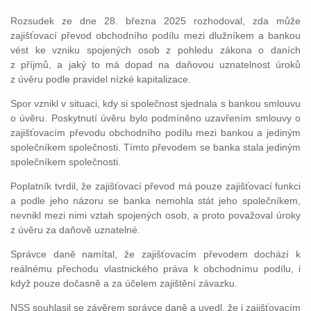
Rozsudek ze dne 28. března 2025 rozhodoval, zda může
zajišťovací převod obchodního podílu mezi dlužníkem a bankou
vést ke vzniku spojených osob z pohledu zákona o daních
z příjmů, a jaký to má dopad na daňovou uznatelnost úroků
z úvěru podle pravidel nízké kapitalizace.
Spor vznikl v situaci, kdy si společnost sjednala s bankou smlouvu
o úvěru. Poskytnutí úvěru bylo podmíněno uzavřením smlouvy o
zajišťovacím převodu obchodního podílu mezi bankou a jediným
společníkem společnosti. Tímto převodem se banka stala jediným
společníkem společnosti.
Poplatník tvrdil, že zajišťovací převod má pouze zajišťovací funkci
a podle jeho názoru se banka nemohla stát jeho společníkem,
nevnikl mezi nimi vztah spojených osob, a proto považoval úroky
z úvěru za daňově uznatelné.
Správce daně namítal, že zajišťovacím převodem dochází k
reálnému přechodu vlastnického práva k obchodnímu podílu, i
když pouze dočasně a za účelem zajištění závazku.
NSS souhlasil se závěrem správce daně a uvedl, že i zajišťovacím