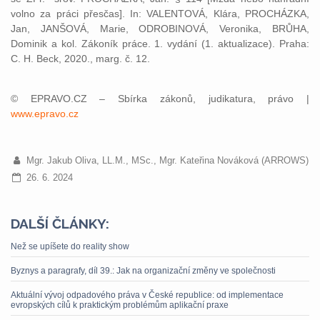
volno za práci přesčas]. In: VALENTOVÁ, Klára, PROCHÁZKA,
Jan, JANŠOVÁ, Marie, ODROBINOVÁ, Veronika, BRŮHA,
Dominik a kol. Zákoník práce. 1. vydání (1. aktualizace). Praha:
C. H. Beck, 2020., marg. č. 12.
© EPRAVO.CZ – Sbírka zákonů, judikatura, právo |
www.epravo.cz
Mgr. Jakub Oliva, LL.M., MSc., Mgr. Kateřina Nováková (ARROWS)
26. 6. 2024
DALŠÍ ČLÁNKY:
Než se upíšete do reality show
Byznys a paragrafy, díl 39.: Jak na organizační změny ve společnosti
Aktuální vývoj odpadového práva v České republice: od implementace
evropských cílů k praktickým problémům aplikační praxe