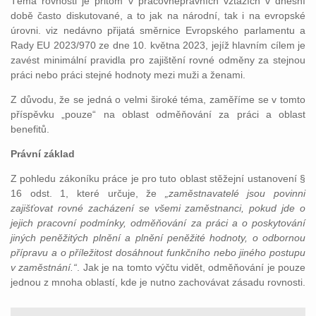
Téma rovnosti je přitom v pracovněprávních vztazích v dnešní
době často diskutované, a to jak na národní, tak i na evropské
úrovni. viz nedávno přijatá směrnice Evropského parlamentu a
Rady EU 2023/970 ze dne 10. května 2023, jejíž hlavním cílem je
zavést minimální pravidla pro zajištění rovné odměny za stejnou
práci nebo práci stejné hodnoty mezi muži a ženami.
Z důvodu, že se jedná o velmi široké téma, zaměříme se v tomto
příspěvku „pouze“ na oblast odměňování za práci a oblast
benefitů.
Právní základ
Z pohledu zákoníku práce je pro tuto oblast stěžejní ustanovení §
16 odst. 1, které určuje, že
„zaměstnavatelé jsou povinni
zajišťovat rovné zacházení se všemi zaměstnanci, pokud jde o
jejich pracovní podmínky, odměňování za práci a o poskytování
jiných peněžitých plnění a plnění peněžité hodnoty, o odbornou
přípravu a o příležitost dosáhnout funkčního nebo jiného postupu
v zaměstnání.“
. Jak je na tomto výčtu vidět, odměňování je pouze
jednou z mnoha oblastí, kde je nutno zachovávat zásadu rovnosti.