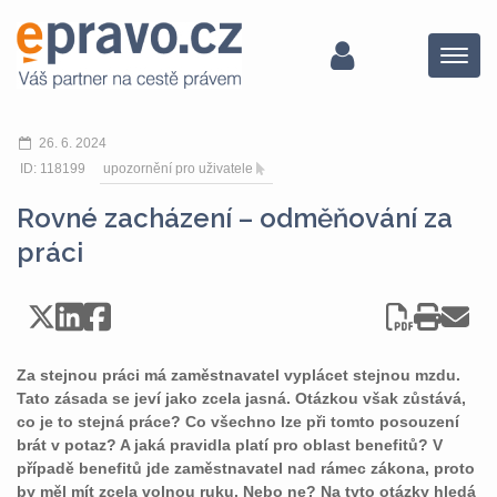
Menu
26. 6. 2024
ID: 118199
upozornění pro uživatele
Rovné zacházení – odměňování za
práci
Za stejnou práci má zaměstnavatel vyplácet stejnou mzdu.
Tato zásada se jeví jako zcela jasná. Otázkou však zůstává,
co je to stejná práce? Co všechno lze při tomto posouzení
brát v potaz? A jaká pravidla platí pro oblast benefitů? V
případě benefitů jde zaměstnavatel nad rámec zákona, proto
by měl mít zcela volnou ruku. Nebo ne? Na tyto otázky hledá