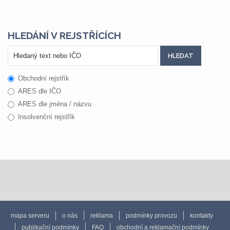
HLEDÁNÍ V REJSTŘÍCÍCH
Obchodní rejstřík
ARES dle IČO
ARES dle jména / názvu
Insolvenční rejstřík
mapa serveru
o nás
reklama
podmínky provozu
kontakty
publikační podmínky
FAQ
obchodní a reklamační podmínky