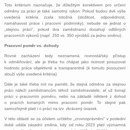
Toto kritérium naznačuje, že důležitým korektivem pro určení
odměny za práci je také samotný výkon. Pokud budou dvě výše
uvedená kritéria zcela totožná (složitost, odpovědnost,
namáhavost práce i pracovní podmínky), nebude se jednat o
„stejnou práci“, pokud dva zaměstnanci dosahují odlišných
pracovních výkonů (např. 250 vs. 350 výrobků za jednu směnu).
Pracovní poměr vs. dohody
Rovné zacházení tedy neznamená rovnostářský přístup
k odměňování, ale je třeba ho chápat jako nutnost posuzovat
hodnotu práce objektivně a transparentně (k tomuto posouzení
slouží výše uvedená kritéria).
Dále je také třeba mít na paměti, že stejná odměna za stejnou
práci náleží zaměstnancům téhož zaměstnavatele, ať už konají
práci v pracovním poměru, nebo na základě některé z dohod
o pracích konaných mimo pracovní poměr. To stejné pak
samozřejmě platí i o práci na tzv. zkrácený úvazek.
V této oblasti se za účelem určitého „zrovnoprávnění“ v poslední
době udála zásadní změna, kdy od roku 2023 platí významná