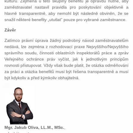
kulturu. Zejména u této skupiny benefitů je opravdu nutné, aby
zaměstnavatel nastavil pravidla pro poskytování objektivně a
hlavně transparentně, aby nemohl být následně obviněn, že se
snažil některé benefity „ututlat“ pouze pro vybrané zaměstnance.
Závěr
Zatímco právní úprava žádný podrobný návod zaměstnavatelům
nedává, lze zejména z rozhodovací praxe Nejvyššího/Nejvyššího
správního soudu, činnosti oblastních inspektorátů práce a zpráv
Veřejného ochránce práv vyčíst, jak k jednotlivým principům
rovnosti přistupovat. Vždy však bude platit, že otázka odměňování
za práci a otázka benefitů musí být řešena transparentně a musí
být kdykoliv a před kýmkoliv obhajitelná.
Mgr. Jakub Oliva, LL.M., MSc.
,