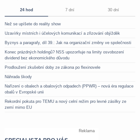
24 hod
7 dní
30 dní
Než se upíšete do reality show
Uzavírky místních i účelových komunikací a zřizování objížděk
Byznys a paragrafy, díl 39.: Jak na organizační změny ve společnosti
Konec prázdných holdingů? NSS upozorňuje na limity osvobození
dividend bez ekonomického důvodu
Prodloužení zkušební doby ze zákona po flexinovele
Náhrada škody
Nařízení o obalech a obalových odpadech (PPWR) – nová éra regulace
obalů v Evropské unii
Rekordní pokuta pro TEMU a nový celní režim pro levné zásilky ze
zemí mimo EU