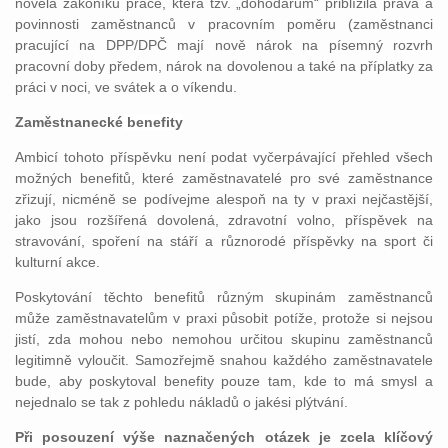
novela zákoníku práce, která tzv. „dohodářům“ přiblížila práva a
povinnosti zaměstnanců v pracovním poměru (zaměstnanci
pracující na DPP/DPČ mají nově nárok na písemný rozvrh
pracovní doby předem, nárok na dovolenou a také na příplatky za
práci v noci, ve svátek a o víkendu.
Zaměstnanecké
benefity
Ambicí tohoto příspěvku není podat vyčerpávající přehled všech
možných benefitů, které zaměstnavatelé pro své zaměstnance
zřizují, nicméně se podívejme alespoň na ty v praxi nejčastější,
jako jsou rozšířená dovolená, zdravotní volno, příspěvek na
stravování, spoření na stáří a různorodé příspěvky na sport či
kulturní akce.
Poskytování těchto benefitů různým skupinám zaměstnanců
může zaměstnavatelům v praxi působit potíže, protože si nejsou
jistí, zda mohou nebo nemohou určitou skupinu zaměstnanců
legitimně vyloučit. Samozřejmě snahou každého zaměstnavatele
bude, aby poskytoval benefity pouze tam, kde to má smysl a
nejednalo se tak z pohledu nákladů o jakési plýtvání.
Při posouzení výše naznačených otázek je zcela klíčový