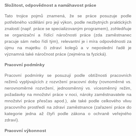
Složitost, odpovědnost a namáhavost práce
Tato trojice pojmů znamená, že se práce posuzuje podle
potřebného vzdělání pro její výkon, podle nezbytných praktických
znalostí (např. práce se specializovaným programem), zohledňuje
se organizační a řídící náročnosti práce (zda zaměstnanec
pracuje sám nebo řídí tým), relevantní je i míra odpovědnosti za
újmu na majetku či zdraví kolegů a v neposlední řadě je
významná také náročnost práce (zejména ta fyzická).
Pracovní podmínky
Pracovní podmínky se posuzují podle obtížnosti pracovních
režimů vyplývajících z rozvržení pracovní doby (rovnoměrné vs.
nerovnoměrné rozvržení, jednosměnný vs. vícesměnný režim,
požadavky na množství práce v noci, nároky zaměstnavatele na
množství práce přesčas apod.), ale také podle celkového vlivu
pracovního prostředí na zdraví zaměstnance (zařazení práce do
kategorie jedna až čtyři podle zákona o ochraně veřejného
zdraví).
Pracovní výkonnost