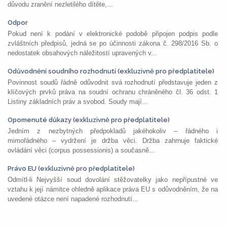
důvodu zranění nezletilého dítěte,...
Odpor
Pokud není k podání v elektronické podobě připojen podpis podle
zvláštních předpisů, jedná se po účinnosti zákona č. 298/2016 Sb. o
nedostatek obsahových náležitostí upravených v...
Odůvodnění soudního rozhodnutí (exkluzivně pro předplatitele)
Povinnost soudů řádně odůvodnit svá rozhodnutí představuje jeden z
klíčových prvků práva na soudní ochranu chráněného čl. 36 odst. 1
Listiny základních práv a svobod. Soudy mají...
Opomenuté důkazy (exkluzivně pro předplatitele)
Jedním z nezbytných předpokladů jakéhokoliv – řádného i
mimořádného – vydržení je držba věci. Držba zahrnuje faktické
ovládání věci (corpus possessionis) a současně...
Právo EU (exkluzivně pro předplatitele)
Odmítl-li Nejvyšší soud dovolání stěžovatelky jako nepřípustné ve
vztahu k její námitce ohledně aplikace práva EU s odůvodněním, že na
uvedené otázce není napadené rozhodnutí...