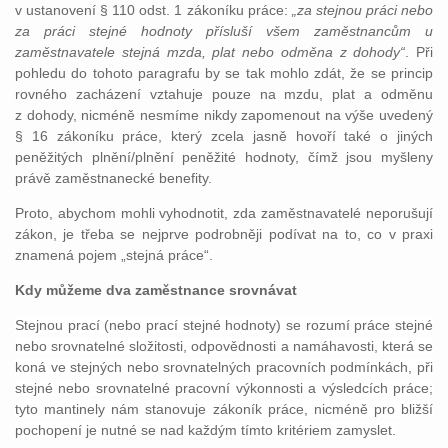
v ustanovení § 110 odst. 1 zákoníku práce:
„za stejnou práci nebo
za práci stejné hodnoty přísluší všem zaměstnancům u
zaměstnavatele stejná mzda, plat nebo odměna z dohody“
. Při
pohledu do tohoto paragrafu by se tak mohlo zdát, že se princip
rovného zacházení vztahuje pouze na mzdu, plat a odměnu
z dohody, nicméně nesmíme nikdy zapomenout na výše uvedený
§ 16 zákoníku práce, který zcela jasně hovoří také o jiných
peněžitých plnění/plnění peněžité hodnoty, čímž jsou myšleny
právě zaměstnanecké benefity.
Proto, abychom mohli vyhodnotit, zda zaměstnavatelé neporušují
zákon, je třeba se nejprve podrobněji podívat na to, co v praxi
znamená pojem „stejná práce“.
Kdy můžeme dva zaměstnance srovnávat
Stejnou prací (nebo prací stejné hodnoty) se rozumí práce stejné
nebo srovnatelné složitosti, odpovědnosti a namáhavosti, která se
koná ve stejných nebo srovnatelných pracovních podmínkách, při
stejné nebo srovnatelné pracovní výkonnosti a výsledcích práce;
tyto mantinely nám stanovuje zákoník práce, nicméně pro bližší
pochopení je nutné se nad každým tímto kritériem zamyslet.