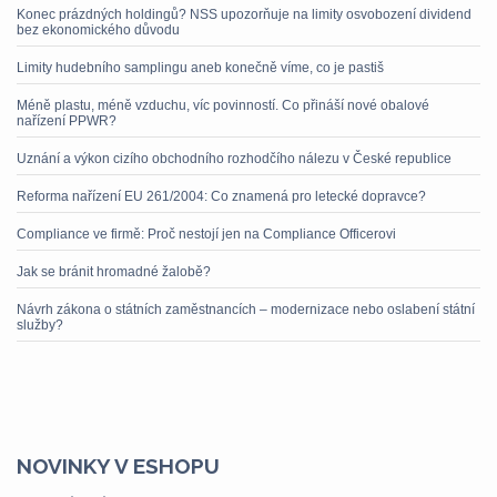
Konec prázdných holdingů? NSS upozorňuje na limity osvobození dividend
bez ekonomického důvodu
Limity hudebního samplingu aneb konečně víme, co je pastiš
Méně plastu, méně vzduchu, víc povinností. Co přináší nové obalové
nařízení PPWR?
Uznání a výkon cizího obchodního rozhodčího nálezu v České republice
Reforma nařízení EU 261/2004: Co znamená pro letecké dopravce?
Compliance ve firmě: Proč nestojí jen na Compliance Officerovi
Jak se bránit hromadné žalobě?
Návrh zákona o státních zaměstnancích – modernizace nebo oslabení státní
služby?
NOVINKY V ESHOPU