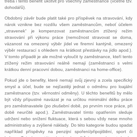
třeba i tento benefit ukotvit pro všechny zaměstnance (včetně tzv.
dohodářů).
Obdobný závěr bude platit také pro příspěvek na stravování, kdy
nárok vznikne bez rozdílu všem zaměstnancům, neboť účelem
„stravenek“ je kompenzovat zaměstnancům ztížený režim
stravování při výkonu práce (nemožnost stravovat se doma,
vázanost na omezený výběr jídel ve firemní kantýně, omezený
výběr restaurací s ohledem na krátkost přestávky na jídlo apod.).
V tomto případě je ale možné vyloučit ty zaměstnance, kteří tento
ztížený režim stravování reálně nemají (zaměstnanci s velmi
krátkou denní pracovní dobou, zaměstnanci na home-office).
Pokud jde o benefity, které nemají svůj zjevný a zcela specifický
smysl a účel, bude se nejčastěji jednat o odměnu pro loajální
zaměstnance (tzv. věrnostní odměny). U těchto benefitů by mělo
být vždy přípustné navázat je na určitou minimální délku práce
pro zaměstnavatele (po zkušební době, po prvním roce práce, při
době neurčité apod.). Zaměstnavatel tímto opatřením sleduje
udržení nebo snížení fluktuace, která s sebou vždy nese mnoho
administrativy a zvýšené náklady. Do této kategorie budou spadat
například příspěvky na penzijní spoření/připojištění, sport či