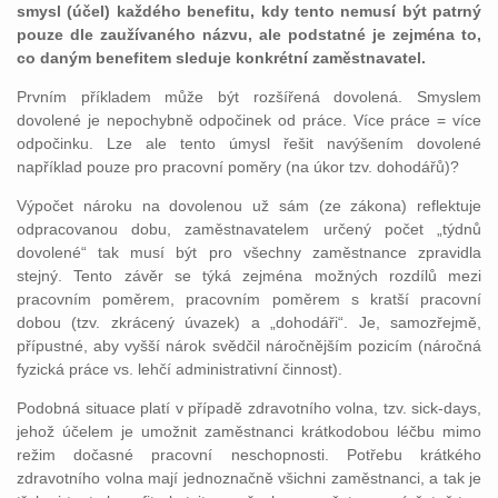
smysl (účel) každého benefitu, kdy tento nemusí být patrný
pouze dle zaužívaného názvu, ale podstatné je zejména to,
co daným benefitem sleduje konkrétní zaměstnavatel.
Prvním příkladem může být rozšířená dovolená. Smyslem
dovolené je nepochybně odpočinek od práce. Více práce = více
odpočinku. Lze ale tento úmysl řešit navýšením dovolené
například pouze pro pracovní poměry (na úkor tzv. dohodářů)?
Výpočet nároku na dovolenou už sám (ze zákona) reflektuje
odpracovanou dobu, zaměstnavatelem určený počet „týdnů
dovolené“ tak musí být pro všechny zaměstnance zpravidla
stejný. Tento závěr se týká zejména možných rozdílů mezi
pracovním poměrem, pracovním poměrem s kratší pracovní
dobou (tzv. zkrácený úvazek) a „dohodáři“. Je, samozřejmě,
přípustné, aby vyšší nárok svědčil náročnějším pozicím (náročná
fyzická práce vs. lehčí administrativní činnost).
Podobná situace platí v případě zdravotního volna, tzv. sick-days,
jehož účelem je umožnit zaměstnanci krátkodobou léčbu mimo
režim dočasné pracovní neschopnosti. Potřebu krátkého
zdravotního volna mají jednoznačně všichni zaměstnanci, a tak je