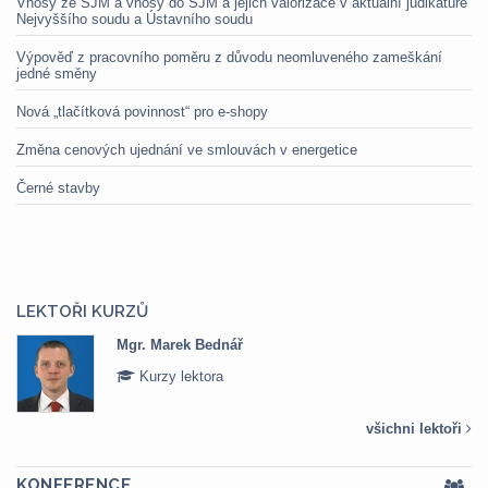
Vnosy ze SJM a vnosy do SJM a jejich valorizace v aktuální judikatuře
Nejvyššího soudu a Ústavního soudu
Výpověď z pracovního poměru z důvodu neomluveného zameškání
jedné směny
Nová „tlačítková povinnost“ pro e-shopy
Změna cenových ujednání ve smlouvách v energetice
Černé stavby
LEKTOŘI KURZŮ
Mgr. Marek Bednář
Kurzy lektora
všichni lektoři
KONFERENCE