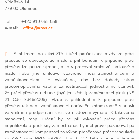
Vídeňská 14
779 00 Olomouc
Tel.: +420 910 058 058
e-mail:
office@arws.cz
[1]
„S ohledem na dikci ZPr i účel paušalizace mzdy za práci
přesčas se dovozuje, že mzdu s přihlédnutím k případné práci
přesčas lze pouze sjednat, a to v pracovní smlouvě, smlouvě o
mzdě nebo jiné smlouvě uzavřené mezi zaměstnancem a
zaměstnavatelem. Je vyloučeno, aby bez dohody stran
pracovněprávního vztahu zaměstnavatel jednostranně stanovil,
že práci přesčas nebude (byť jen zčásti) zaměstnanci platit (NS
21 Cdo 2346/2006). Mzdu s přihlédnutím k případné práci
přesčas tak není zaměstnavatel oprávněn jednostranně stanovit
ve vnitřním předpisu ani určit ve mzdovém výměru. K takovému
stanovení, resp. určení by se při vykonání práce přesčas
nepřihlíželo a příslušný zaměstnanec by měl právo požadovat po
zaměstnavateli kompenzaci za výkon přesčasové práce v souladu
se ZPr.“ srov. PROCHÁZKA, Jan. § 114 [Mzda nebo náhradní