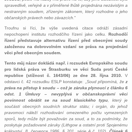
spravedlivě, veřejně a v přiměřené lhůtě projednána nezávislým a
nestranným soudem, zřízeným zákonem, který rozhodne o jeho
občanských právech nebo závazcích
."
Troufnu si říci, že výše uvedená citace odráží zásadní
nepochopení institutu rozhodčího řízení jako celku.
Rozhodčí
řízení představuje alternativu řízení před obecnými soudy
založenou na dobrovolném vzdaní se práva na projednání
věci před obecným soudem.
Tento můj názor dokládá např. i rozsudek Evropského soudu
pro lidská práva ve Štrasburku ve věci Suda proti České
republice (stížnost č. 1643/06) ze dne 28. října 2010.
V
odstavci č. 42 rozsudku ESLP konstatuje: „
Soud připomíná, že
z
práva na přístup k soudu – což je záruka plynoucí z článku 6
odst. 1 Úmluvy – nevyplývá v občanskoprávní věci
povinnost obrátit se na soud klasického typu
, který je
součástí obecných soudních struktur státu; i orgán, do jehož
pravomoci náleží rozhodování omezeného počtu vymezených
sporů, tedy může být považován za soud, a to za podmínky, že
poskytuje požadované záruky (Lithgow a ostatní proti Spojenému
království, 8. července 1986, § 201, série A č. 102).
Článek 6