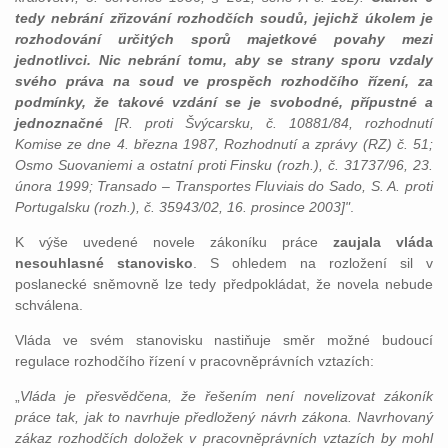
tedy nebrání zřizování rozhodčích soudů, jejichž úkolem je
rozhodování určitých sporů majetkové povahy mezi
jednotlivci. Nic nebrání tomu, aby se strany sporu vzdaly
svého práva na soud ve prospěch rozhodčího řízení, za
podmínky, že takové vzdání se je svobodné, přípustné a
jednoznačné
[R. proti Švýcarsku, č. 10881/84, rozhodnutí
Komise ze dne 4. března 1987, Rozhodnutí a zprávy (RZ) č. 51;
Osmo Suovaniemi a ostatní proti Finsku (rozh.), č. 31737/96, 23.
února 1999; Transado – Transportes Fluviais do Sado, S. A. proti
Portugalsku (rozh.), č. 35943/02, 16. prosince 2003]"
.
K výše uvedené novele zákoníku práce
zaujala vláda
nesouhlasné stanovisko
. S ohledem na rozložení sil v
poslanecké sněmovně lze tedy předpokládat, že novela nebude
schválena.
Vláda ve svém stanovisku nastiňuje směr možné budoucí
regulace rozhodčího řízení v pracovněprávních vztazích:
„
Vláda je přesvědčena, že řešením není novelizovat zákoník
práce tak, jak to navrhuje předložený návrh zákona. Navrhovaný
zákaz rozhodčích doložek v pracovněprávních vztazích by mohl