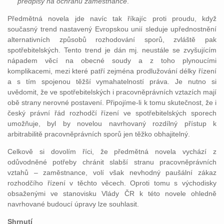
předpisy na ochranu zaměstnance
.“
Předmětná novela jde navíc tak říkajíc proti proudu, když
současný trend nastavený Evropskou unií sleduje upřednostnění
alternativních způsobů rozhodování sporů, zvláště pak
spotřebitelských. Tento trend je dán mj. neustále se zvyšujícím
nápadem věcí na obecné soudy a z toho plynoucími
komplikacemi, mezi které patří zejména prodlužování délky řízení
a s tím spojenou těžší vymahatelností práva. Je nutno si
uvědomit, že ve spotřebitelských i pracovněprávních vztazích mají
obě strany nerovné postavení. Připojíme-li k tomu skutečnost, že i
český právní řád rozhodčí řízení ve spotřebitelských sporech
umožňuje, byl by novelou navrhovaný rozdílný přístup k
arbitrabilitě pracovněprávních sporů jen těžko obhajitelný.
Celkově si dovolím říci, že předmětná novela vychází z
odůvodněné potřeby chránit slabší stranu pracovněprávních
vztahů – zaměstnance, volí však nevhodný paušální zákaz
rozhodčího řízení v těchto věcech. Oproti tomu s východisky
obsaženými ve stanovisku Vlády ČR k této novele ohledně
navrhované budoucí úpravy lze souhlasit.
Shrnutí