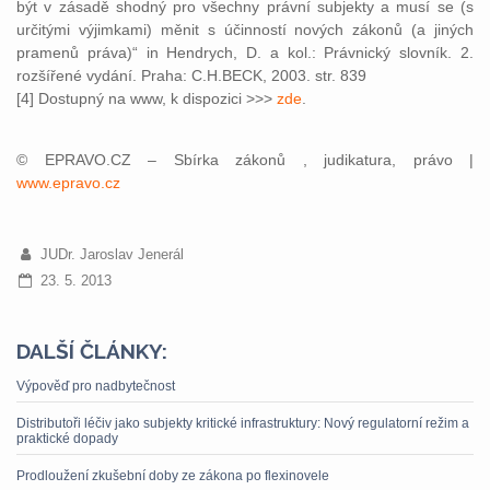
být v zásadě shodný pro všechny právní subjekty a musí se (s
určitými výjimkami) měnit s účinností nových zákonů (a jiných
pramenů práva)“ in Hendrych, D. a kol.: Právnický slovník. 2.
rozšířené vydání. Praha: C.H.BECK, 2003. str. 839
[4] Dostupný na www, k dispozici >>>
zde
.
© EPRAVO.CZ – Sbírka zákonů , judikatura, právo |
www.epravo.cz
JUDr. Jaroslav Jenerál
23. 5. 2013
DALŠÍ ČLÁNKY:
Výpověď pro nadbytečnost
Distributoři léčiv jako subjekty kritické infrastruktury: Nový regulatorní režim a
praktické dopady
Prodloužení zkušební doby ze zákona po flexinovele