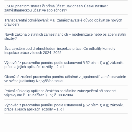
ESOP, phantom shares či přímá účast: Jak dnes v Česku nastavit
zaměstnaneckou účast ve společnosti?
Transparentní odměňování: Mají zaměstnavatelé důvod obávat se nových
pravidel?
Návrh zákona o státních zaměstnancích – modernizace nebo oslabení státní
služby?
Švarcsystém pod drobnohledem inspekce práce. Co odhalily kontroly
inspekce práce v letech 2024–2025
Výpověď z pracovního poměru podle ustanovení § 52 písm. f) a g) zákoníku
práce a jejich aplikační rozdíly – 2. díl
Okamžité zrušení pracovního poměru učiněné z „opatrnosti“ zaměstnavatele
ve světle judikatury Nejvyššího soudu
Právní důsledky aplikace českého sociálního zabezpečení při absenci
výjimky dle čl. 16 nařízení (ES) č. 883/2004
Výpověď z pracovního poměru podle ustanovení § 52 písm. f) a g) zákoníku
práce a jejich aplikační rozdíly – 1. díl