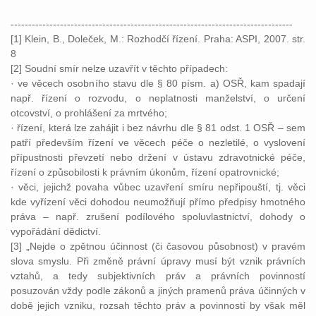
--------------------------------------------------------------------------------
[1] Klein, B., Doleček, M.: Rozhodčí řízení. Praha: ASPI, 2007. str.
8
[2] Soudní smír nelze uzavřít v těchto případech:
· ve věcech osobního stavu dle § 80 písm. a) OSŘ, kam spadají
např. řízení o rozvodu, o neplatnosti manželství, o určení
otcovství, o prohlášení za mrtvého;
· řízení, která lze zahájit i bez návrhu dle § 81 odst. 1 OSŘ – sem
patří především řízení ve věcech péče o nezletilé, o vyslovení
přípustnosti převzetí nebo držení v ústavu zdravotnické péče,
řízení o způsobilosti k právním úkonům, řízení opatrovnické;
· věci, jejichž povaha vůbec uzavření smíru nepřipouští, tj. věci
kde vyřízení věci dohodou neumožňují přímo předpisy hmotného
práva – např. zrušení podílového spoluvlastnictví, dohody o
vypořádání dědictví.
[3] „Nejde o zpětnou účinnost (či časovou působnost) v pravém
slova smyslu. Při změně právní úpravy musí být vznik právních
vztahů, a tedy subjektivních práv a právních povinností
posuzován vždy podle zákonů a jiných pramenů práva účinných v
době jejich vzniku, rozsah těchto práv a povinností by však měl