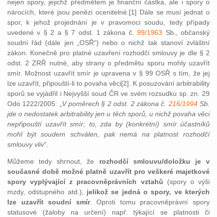
nejen spory, jejichž předmětem je finanční částka, ale i spory o
nárocích, které jsou penězi ocenitelné.[1] Dále se musí jednat o
spor, k jehož projednání je v pravomoci soudu, tedy případy
uvedené v § 2 a § 7 odst. 1 zákona č.
99/1963
Sb., občanský
soudní řád (dále jen „OSŘ“) nebo o nichž tak stanoví zvláštní
zákon. Konečně pro platné uzavření rozhodčí smlouvy je dle § 2
odst. 2 ZRŘ nutné, aby strany o předmětu sporu mohly uzavřít
smír. Možnost uzavřít smír je upravena v § 99 OSŘ s tím, že jej
lze uzavřít, připouští-li to povaha věci[2]. K posuzování arbitrability
sporů se vyjádřil i Nejvyšší soud ČR ve svém rozsudku sp. zn. 29
Odo 1222/2005: „
V poměrech § 2 odst. 2 zákona č.
216/1994
Sb.
jde o nedostatek arbitrability jen u těch sporů, u nichž povaha věci
nepřipouští uzavřít smír; to, zda by (konkrétní) smír účastníků
mohl být soudem schválen, pak nemá na platnost rozhodčí
smlouvy vliv
“.
Můžeme tedy shrnout, že
rozhodčí smlouvu/doložku je v
současné době možné platně uzavřít pro veškeré majetkové
spory vyplývající z pracovněprávních vztahů
(spory o výši
mzdy, odstupného atd.),
jelikož se jedná o spory, ve kterých
lze uzavřít soudní smír
. Oproti tomu pracovněprávní spory
statusové (žaloby na určení) např. týkající se platnosti či