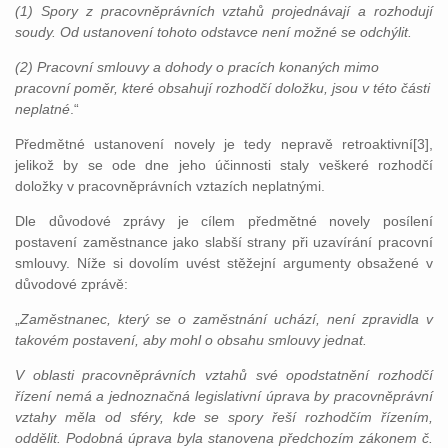
(1) Spory z pracovněprávních vztahů projednávají a rozhodují
soudy. Od ustanovení tohoto odstavce není možné se odchýlit.
(2) Pracovní smlouvy a dohody o pracích konaných mimo
pracovní poměr, které obsahují rozhodčí doložku, jsou v této části
neplatné
.“
Předmětné ustanovení novely je tedy nepravě retroaktivní[3],
jelikož by se ode dne jeho účinnosti staly veškeré rozhodčí
doložky v pracovněprávních vztazích neplatnými.
Dle důvodové zprávy je cílem předmětné novely posílení
postavení zaměstnance jako slabší strany při uzavírání pracovní
smlouvy. Níže si dovolím uvést stěžejní argumenty obsažené v
důvodové zprávě:
„
Zaměstnanec, který se o zaměstnání uchází, není zpravidla v
takovém postavení, aby mohl o obsahu smlouvy jednat.
V oblasti pracovněprávních vztahů své opodstatnění rozhodčí
řízení nemá a jednoznačná legislativní úprava by pracovněprávní
vztahy měla od sféry, kde se spory řeší rozhodčím řízením,
oddělit. Podobná úprava byla stanovena předchozím zákonem č.