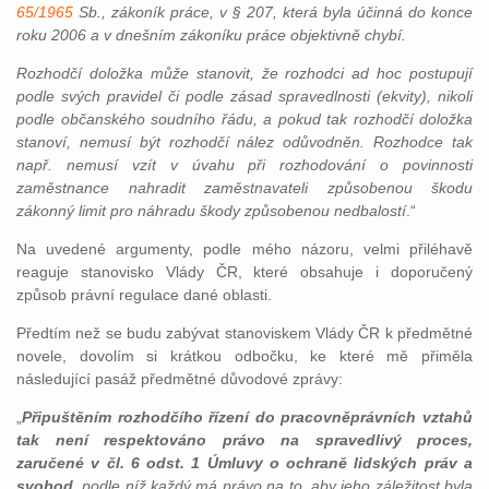
65/1965
Sb., zákoník práce, v § 207, která byla účinná do konce
roku 2006 a v dnešním zákoníku práce objektivně chybí.
Rozhodčí doložka může stanovit, že rozhodci ad hoc postupují
podle svých pravidel či podle zásad spravedlnosti (ekvity), nikoli
podle občanského soudního řádu, a pokud tak rozhodčí doložka
stanoví, nemusí být rozhodčí nález odůvodněn. Rozhodce tak
např. nemusí vzít v úvahu při rozhodování o povinnosti
zaměstnance nahradit zaměstnavateli způsobenou škodu
zákonný limit pro náhradu škody způsobenou nedbalostí
.“
Na uvedené argumenty, podle mého názoru, velmi přiléhavě
reaguje stanovisko Vlády ČR, které obsahuje i doporučený
způsob právní regulace dané oblasti.
Předtím než se budu zabývat stanoviskem Vlády ČR k předmětné
novele, dovolím si krátkou odbočku, ke které mě přiměla
následující pasáž předmětné důvodové zprávy:
„
Připuštěním rozhodčího řízení do pracovněprávních vztahů
tak není respektováno právo na spravedlivý proces,
zaručené v čl. 6 odst. 1 Úmluvy o ochraně lidských práv a
svobod
, podle níž každý má právo na to, aby jeho záležitost byla