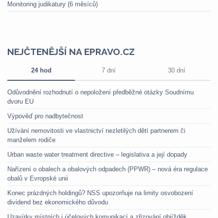
Monitoring judikatury (6 měsíců)
NEJČTENĚJŠÍ NA EPRAVO.CZ
24 hod
7 dní
30 dní
Odůvodnění rozhodnutí o nepoložení předběžné otázky Soudnímu
dvoru EU
Výpověď pro nadbytečnost
Užívání nemovitosti ve vlastnictví nezletilých dětí partnerem či
manželem rodiče
Urban waste water treatment directive – legislativa a její dopady
Nařízení o obalech a obalových odpadech (PPWR) – nová éra regulace
obalů v Evropské unii
Konec prázdných holdingů? NSS upozorňuje na limity osvobození
dividend bez ekonomického důvodu
Uzavírky místních i účelových komunikací a zřizování objížděk