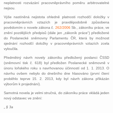
neplatnosti rozvázání pracovněprávního poměru arbitrovatelné
nejsou.
Výše nastíněná nejistota ohledně platnosti rozhodčí doložky v
pracovněprávních vztazích je pravděpodobně způsobena
povědomím o novele zákona č.
262/2006
Sb., zákoníku práce, ve
znění pozdějších předpisů (dále jen „zákoník práce“) předložené
do Poslanecké sněmovny Parlamentu ČR, která by možnost
sjednání rozhodčí doložky v pracovněprávních vztazích zcela
vyloučila.
Předmětný návrh novely zákoníku předložený poslanci ČSSD
(sněmovní tisk č. 618) byl předložen Poslanecké sněmovně v
únoru loňského roku s navrhovanou účinností od 1. 1. 2013. O
návrhu ovšem nebylo do dnešního dne hlasováno (první čtení
proběhlo teprve 15. 2. 2013, kdy byl návrh zákona přikázán
výborům k projednání).
Samotná novela je velmi stručná, do zákoníku práce vkládá jeden
nový odstavec ve znění:
„
§ 3a