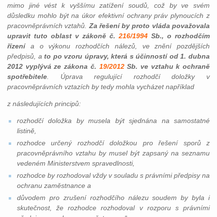
mimo jiné vést k vyššímu zatížení soudů, což by ve svém
důsledku mohlo být na úkor efektivní ochrany práv plynoucích z
pracovněprávních vztahů.
Za řešení by proto vláda považovala
upravit tuto oblast v zákoně č.
216/1994
Sb., o rozhodčím
řízení
a o výkonu rozhodčích nálezů, ve znění pozdějších
předpisů, a
to po vzoru úpravy, která s účinností od 1. dubna
2012 vyplývá ze zákona č.
19/2012
Sb. ve vztahu k ochraně
spotřebitele
. Úprava regulující rozhodčí doložky v
pracovněprávních vztazích by tedy mohla vycházet například
z následujících principů:
rozhodčí doložka by musela být sjednána na samostatné
listině,
rozhodce určený rozhodčí doložkou pro řešení sporů z
pracovněprávního vztahu by musel být zapsaný na seznamu
vedeném Ministerstvem spravedlnosti,
rozhodce by rozhodoval vždy v souladu s právními předpisy na
ochranu zaměstnance a
důvodem pro zrušení rozhodčího nálezu soudem by byla i
skutečnost, že rozhodce rozhodoval v rozporu s právními