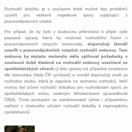
Rozhodčí doložku je v současné době možné bez problémů
uzavřít pro veškeré majetkové spory vyplývající z
pracovněprávních vztahů.
Pro případ, že by bylo v budoucnu přikročeno k přijetí výše
popsané úpravy, která by možnost rozhodčího řízení v
pracovněprávních vztazích omezovala,
doporučuji čtenáři
uzavřít v pracovněprávních vztazích rozhodčí smlouvu. Tato
smlouva by mutatis mutandis měla splňovat požadavky v
současné době kladené na rozhodčí smlouvy uzavírané ve
spotřebitelských věcech
(z této úpravy má případná novelizace
dle stanoviska Vlády ČR vycházet) a rovněž doporučuji zvolit za
rozhodce osobu, která je zapsána na seznamu rozhodců, kteří
mohou být určeni rozhodčí doložkou pro rozhodování sporů ze
spotřebitelských smluv, vedeným Ministerstvem spravedlnosti
ČR[4]. Tímto postupem se zaměstnavatel vyhne i případnému
nařčení z účelového užívání rozhodčí doložky k neprospěchu
zaměstnanců.