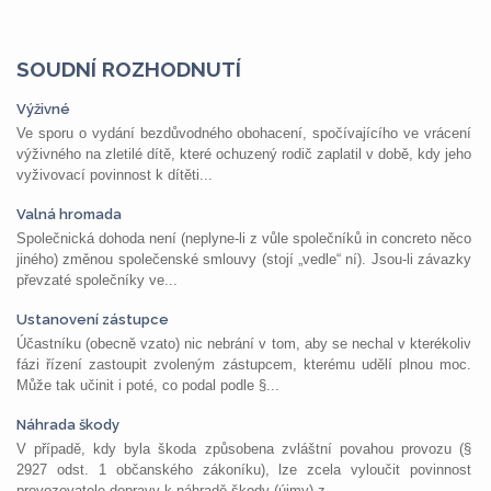
SOUDNÍ ROZHODNUTÍ
Výživné
Ve sporu o vydání bezdůvodného obohacení, spočívajícího ve vrácení
výživného na zletilé dítě, které ochuzený rodič zaplatil v době, kdy jeho
vyživovací povinnost k dítěti...
Valná hromada
Společnická dohoda není (neplyne-li z vůle společníků in concreto něco
jiného) změnou společenské smlouvy (stojí „vedle“ ní). Jsou-li závazky
převzaté společníky ve...
Ustanovení zástupce
Účastníku (obecně vzato) nic nebrání v tom, aby se nechal v kterékoliv
fázi řízení zastoupit zvoleným zástupcem, kterému udělí plnou moc.
Může tak učinit i poté, co podal podle §...
Náhrada škody
V případě, kdy byla škoda způsobena zvláštní povahou provozu (§
2927 odst. 1 občanského zákoníku), lze zcela vyloučit povinnost
provozovatele dopravy k náhradě škody (újmy) z...