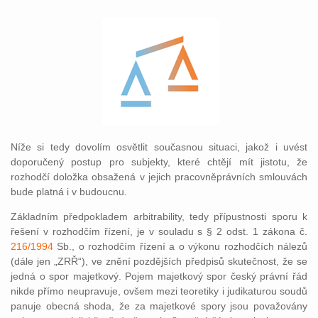
Níže si tedy dovolím osvětlit současnou situaci, jakož i uvést
doporučený postup pro subjekty, které chtějí mít jistotu, že
rozhodčí doložka obsažená v jejich pracovněprávních smlouvách
bude platná i v budoucnu.
Základním předpokladem arbitrability, tedy přípustnosti sporu k
řešení v rozhodčím řízení, je v souladu s § 2 odst. 1 zákona č.
216/1994
Sb., o rozhodčím řízení a o výkonu rozhodčích nálezů
(dále jen „ZRŘ“), ve znění pozdějších předpisů skutečnost, že se
jedná o spor majetkový. Pojem majetkový spor český právní řád
nikde přímo neupravuje, ovšem mezi teoretiky i judikaturou soudů
panuje obecná shoda, že za majetkové spory jsou považovány