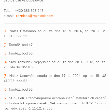
370 01 České Budějovice
Tel.: +420 386 323 247
e-mail:
reznicek@reznicek.com
[1]
Nález Ústavního soudu ze dne 13. 9. 2016, sp. zn. I. ÚS
190/15, bod 32.
[2]
Tamtéž, bod 47.
[3]
Tamtéž, bod 55.
[4]
Srov. rozsudek Nejvyššího soudu ze dne 28. 6. 2018, sp. zn.
29 Cdo 3478/2016.
[5]
Nález Ústavního soudu ze dne 17. 1. 2024, sp. zn. III. ÚS
410/23, bod 52.
[6]
Tamtéž, bod 55.
[7]
ŠUK, Petr. Pracovněprávní ochrana členů statutárních orgánů
obchodních korporací aneb „Nekonečný příběh, díl 875“. Soudní
rozhledy, 2023, č. 11-12, s. 363.