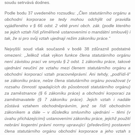
soudu setrvává dodnes.
Podle bodu 37 uvedeného rozsudku:
„Člen statutárního orgánu a
obchodní korporace se tedy mohou odchýlit od pravidla
vyjádřeného v § 66 odst. 2 větě první obch. zák. (podle kterého
se jejich vztah řídí přiměřeně ustanoveními o mandátní smlouvě) i
tak, že si pro svůj vztah ujednají režim zákoníku práce.“
Nejvyšší soud však současně v bodě 38 zdůraznil podstatné
omezení:
„Jelikož však výkon funkce člena statutárního orgánu
není závislou prací ve smyslu § 2 odst. 1 zákoníku práce, takové
ujednání neučiní ze vztahu mezi členem statutárního orgánu a
obchodní korporací vztah pracovněprávní. Ani tehdy, „podřídí-li“
se zákoníku práce, nelze člena statutárního orgánu považovat (v
rozsahu činností spadajících do působnosti statutárního orgánu)
za zaměstnance (§ 6 zákoníku práce) a obchodní korporaci za
zaměstnavatele (§ 7 zákoníku práce). Jejich vztah i nadále
zůstává vztahem obchodněprávním, jenž se řídí obchodním
zákoníkem a dále – v důsledku smluvního ujednání – těmi (v
úvahu přicházejícími) ustanoveními zákoníku práce, jejichž použití
nebrání kogentní právní normy upravující (především) postavení
člena statutárního orgánu obchodní korporace a jeho vztah s