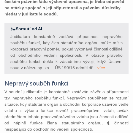
českém právním řádu výslovně upravena, je třeba odpovědi
na otázky spojené s její přípustností a právními důsledky
hledat v judikatuře soudů.
Shrnutí od AI
Judikatura konstantně zastává přípustnost nepravého
souběhu funkcí, kdy člen statutárního orgánu může mít s
korporací pracovní poměr, pokud vykonává činnosti odlišné
od obchodního vedení společnosti. V otázce pravého
souběhu funkcí došlo k zásadnímu vývoji, když Ústavní
soud v nálezu sp. zn. I. ÚS 190/15 odmítl dř...
více
Nepravý souběh funkcí
V soudní judikatuře je konstantně zastáván závěr o přípustnosti
tzv. nepravého souběhu funkcí. Nepravým souběhem se rozumí
situace, kdy statutární orgán a obchodní korporace uzavřou vedle
vztahu z výkonu funkce rovněž pracovněprávní vztah, avšak
předmětem tohoto pracovněprávního vztahu jsou činnosti odlišné
od náplně funkce člena statutárního orgánu, tj. činnosti
nespadající do obchodního vedení společnosti.