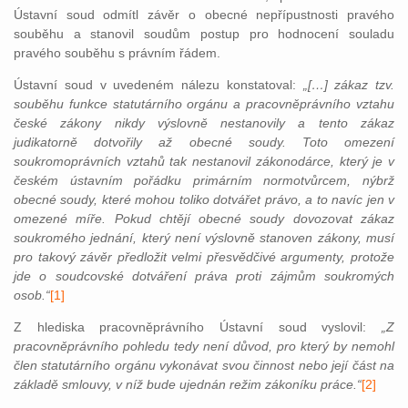
Ústavní soud odmítl závěr o obecné nepřípustnosti pravého
souběhu a stanovil soudům postup pro hodnocení souladu
pravého souběhu s právním řádem.
Ústavní soud v uvedeném nálezu konstatoval:
„[…] zákaz tzv.
souběhu funkce statutárního orgánu a pracovněprávního vztahu
české zákony nikdy výslovně nestanovily a tento zákaz
judikatorně dotvořily až obecné soudy. Toto omezení
soukromoprávních vztahů tak nestanovil zákonodárce, který je v
českém ústavním pořádku primárním normotvůrcem, nýbrž
obecné soudy, které mohou toliko dotvářet právo, a to navíc jen v
omezené míře. Pokud chtějí obecné soudy dovozovat zákaz
soukromého jednání, který není výslovně stanoven zákony, musí
pro takový závěr předložit velmi přesvědčivé argumenty, protože
jde o soudcovské dotváření práva proti zájmům soukromých
osob.“
[1]
Z hlediska pracovněprávního Ústavní soud vyslovil:
„Z
pracovněprávního pohledu tedy není důvod, pro který by nemohl
člen statutárního orgánu vykonávat svou činnost nebo její část na
základě smlouvy, v níž bude ujednán režim zákoníku práce.“
[2]