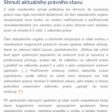
Shrnutí aktuálního právního stavu
Z výše uvedeného vývoje judikatury lze shrnout, že současný
právní stav nijak nezměnil skutečnost, že člen statutárního orgánu
nevykonává svou funkci ve vztahu nadřízenosti a podřízenosti
charakteristickém pro závislou práci a jeho činnost není závislou
prací ve smyslu § 2 odst. 1 zákoníku práce.
Člen statutárního orgánu a obchodní korporace si však mohou v
mantinelech kogentních právních norem sjednat některé výhody,
které ze zákona náleží pouze zaměstnancům.
„Mohou tak učinit
buď jejich výslovným popsáním ve smlouvě (což je rozumný a
preferovaný přístup), anebo tak, že odkážou na zákoník práce
(„podřídí se zákoníku práce“) a učiní z jeho ustanovení smluvní
ujednání. […] Podřízením smlouvy režimu zákoníku práce
(ujednáním, podle něhož se vztah mezi stranami má řídit
zákoníkem práce) dochází k obdobné situaci, jako kdyby si strany
jednotlivá ustanovení zákoníku práce „opsaly“ do textu
smlouvy.“
[7]
Při sjednávání takových ujednání je však nutné respektovat limity
dané kogentními normami upravujícími postavení člena
statutárního orgánu, zejména pravidla o vzniku a zániku funkce,