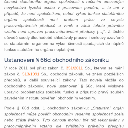
činnost statutárního orgánu společnosti s ručením omezeným
nevykonává fyzická osoba v pracovním poměru, a to ani v
případě, že není společníkem, neboť výkon funkce statutárního
orgánu společnosti není druhem práce ve smyslu
pracovněprávních předpisů a vznik a zánik tohoto právního
vztahu není upraven pracovněprávními předpisy […]“
. Z těchto
důvodů soudy dlouhodobě shledávaly pracovní smlouvy uzavřené
se statutárním orgánem na výkon činností spadajících do náplně
funkce statutárního orgánu neplatnými.
Ustanovení § 66d obchodního zákoníku
V roce 2011 byl přijat zákon č.
351/2011
Sb., kterým se mění
zákon č.
513/1991
Sb., obchodní zákoník, ve znění pozdějších
předpisů, a další související zákony. Tato novela vložila do
obchodního zákoníku nové ustanovení § 66d, které výslovně
upravilo problematiku souběhu funkcí a připustilo pravý souběh
zavedením institutu pověření obchodním vedením.
Podle § 66d odst. 1 obchodního zákoníku:
„Statutární orgán
společnosti může pověřit obchodním vedením společnosti zcela
nebo zčásti jiného. Tyto činnosti mohou být též vykonávány v
pracovněprávním vztahu dle zvláštního právního předpisu