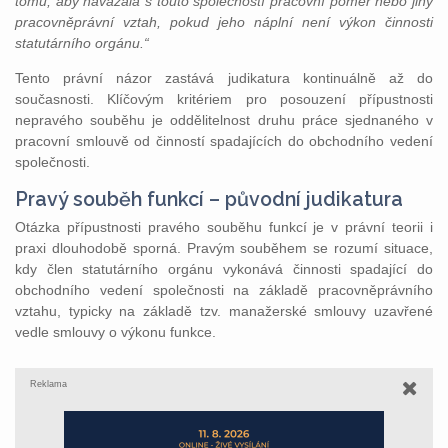
tomu, aby navázala s touto společností pracovní poměr nebo jiný
pracovněprávní vztah, pokud jeho náplní není výkon činnosti
statutárního orgánu.“
Tento právní názor zastává judikatura kontinuálně až do
současnosti. Klíčovým kritériem pro posouzení přípustnosti
nepravého souběhu je oddělitelnost druhu práce sjednaného v
pracovní smlouvě od činností spadajících do obchodního vedení
společnosti.
Pravý souběh funkcí – původní judikatura
Otázka přípustnosti pravého souběhu funkcí je v právní teorii i
praxi dlouhodobě sporná. Pravým souběhem se rozumí situace,
kdy člen statutárního orgánu vykonává činnosti spadající do
obchodního vedení společnosti na základě pracovněprávního
vztahu, typicky na základě tzv. manažerské smlouvy uzavřené
vedle smlouvy o výkonu funkce.
Reklama