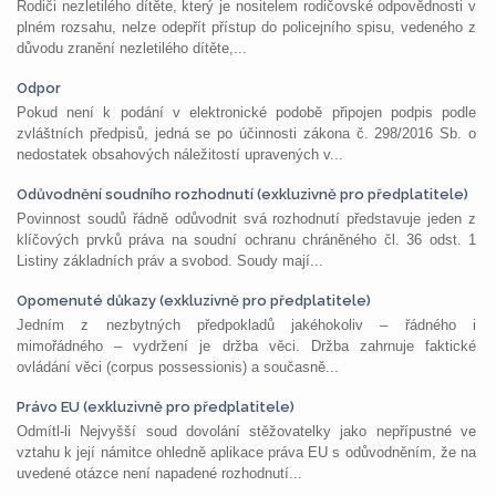
Rodiči nezletilého dítěte, který je nositelem rodičovské odpovědnosti v
plném rozsahu, nelze odepřít přístup do policejního spisu, vedeného z
důvodu zranění nezletilého dítěte,...
Odpor
Pokud není k podání v elektronické podobě připojen podpis podle
zvláštních předpisů, jedná se po účinnosti zákona č. 298/2016 Sb. o
nedostatek obsahových náležitostí upravených v...
Odůvodnění soudního rozhodnutí (exkluzivně pro předplatitele)
Povinnost soudů řádně odůvodnit svá rozhodnutí představuje jeden z
klíčových prvků práva na soudní ochranu chráněného čl. 36 odst. 1
Listiny základních práv a svobod. Soudy mají...
Opomenuté důkazy (exkluzivně pro předplatitele)
Jedním z nezbytných předpokladů jakéhokoliv – řádného i
mimořádného – vydržení je držba věci. Držba zahrnuje faktické
ovládání věci (corpus possessionis) a současně...
Právo EU (exkluzivně pro předplatitele)
Odmítl-li Nejvyšší soud dovolání stěžovatelky jako nepřípustné ve
vztahu k její námitce ohledně aplikace práva EU s odůvodněním, že na
uvedené otázce není napadené rozhodnutí...