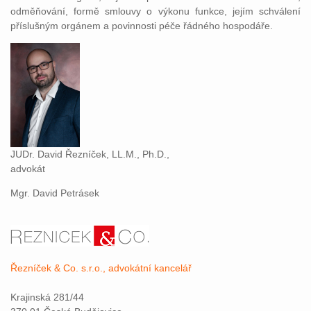
odměňování, formě smlouvy o výkonu funkce, jejím schválení
příslušným orgánem a povinnosti péče řádného hospodáře.
JUDr. David Řezníček, LL.M., Ph.D.,
advokát
Mgr. David Petrásek
Řezníček & Co. s.r.o., advokátní kancelář
Krajinská 281/44