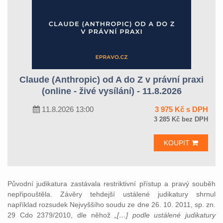
Claude (Anthropic) od A do Z v právní praxi
(online - živé vysílání) - 11.8.2026
11.8.2026 13:00
3 975 Kč s DPH
3 285 Kč bez DPH
KOUPIT
Původní judikatura zastávala restriktivní přístup a pravý souběh
nepřipouštěla. Závěry tehdejší ustálené judikatury shrnul
například rozsudek Nejvyššího soudu ze dne 26. 10. 2011, sp. zn.
29 Cdo 2379/2010, dle něhož
„[…] podle ustálené judikatury