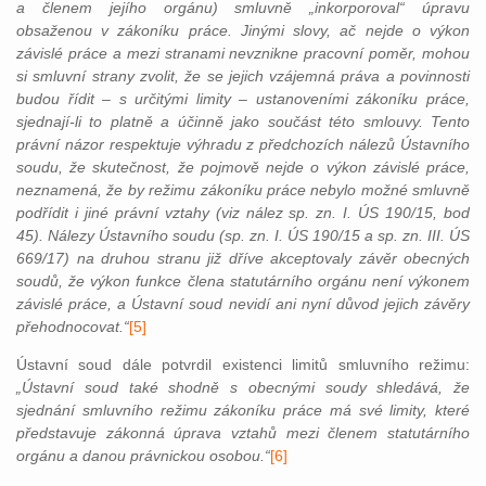
a členem jejího orgánu) smluvně „inkorporoval“ úpravu
obsaženou v zákoníku práce. Jinými slovy, ač nejde o výkon
závislé práce a mezi stranami nevznikne pracovní poměr, mohou
si smluvní strany zvolit, že se jejich vzájemná práva a povinnosti
budou řídit – s určitými limity – ustanoveními zákoníku práce,
sjednají-li to platně a účinně jako součást této smlouvy. Tento
právní názor respektuje výhradu z předchozích nálezů Ústavního
soudu, že skutečnost, že pojmově nejde o výkon závislé práce,
neznamená, že by režimu zákoníku práce nebylo možné smluvně
podřídit i jiné právní vztahy (viz nález sp. zn. I. ÚS 190/15, bod
45). Nálezy Ústavního soudu (sp. zn. I. ÚS 190/15 a sp. zn. III. ÚS
669/17) na druhou stranu již dříve akceptovaly závěr obecných
soudů, že výkon funkce člena statutárního orgánu není výkonem
závislé práce, a Ústavní soud nevidí ani nyní důvod jejich závěry
přehodnocovat.“
[5]
Ústavní soud dále potvrdil existenci limitů smluvního režimu:
„Ústavní soud také shodně s obecnými soudy shledává, že
sjednání smluvního režimu zákoníku práce má své limity, které
představuje zákonná úprava vztahů mezi členem statutárního
orgánu a danou právnickou osobou.“
[6]