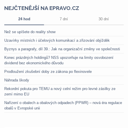
NEJČTENĚJŠÍ NA EPRAVO.CZ
24 hod
7 dní
30 dní
Než se upíšete do reality show
Uzavírky místních i účelových komunikací a zřizování objížděk
Byznys a paragrafy, díl 39.: Jak na organizační změny ve společnosti
Konec prázdných holdingů? NSS upozorňuje na limity osvobození
dividend bez ekonomického důvodu
Prodloužení zkušební doby ze zákona po flexinovele
Náhrada škody
Rekordní pokuta pro TEMU a nový celní režim pro levné zásilky ze
zemí mimo EU
Nařízení o obalech a obalových odpadech (PPWR) – nová éra regulace
obalů v Evropské unii