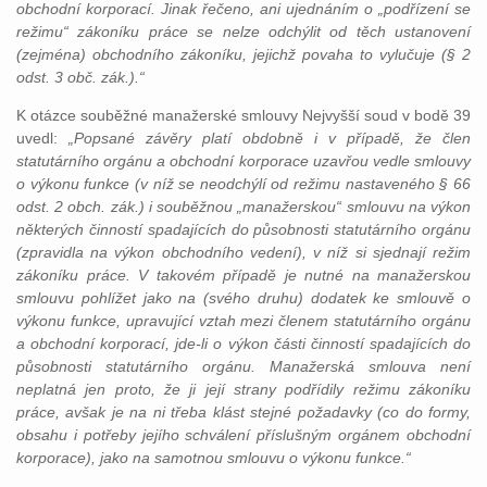
obchodní korporací. Jinak řečeno, ani ujednáním o „podřízení se
režimu“ zákoníku práce se nelze odchýlit od těch ustanovení
(zejména) obchodního zákoníku, jejichž povaha to vylučuje (§ 2
odst. 3 obč. zák.).“
K otázce souběžné manažerské smlouvy Nejvyšší soud v bodě 39
uvedl:
„Popsané závěry platí obdobně i v případě, že člen
statutárního orgánu a obchodní korporace uzavřou vedle smlouvy
o výkonu funkce (v níž se neodchýlí od režimu nastaveného § 66
odst. 2 obch. zák.) i souběžnou „manažerskou“ smlouvu na výkon
některých činností spadajících do působnosti statutárního orgánu
(zpravidla na výkon obchodního vedení), v níž si sjednají režim
zákoníku práce. V takovém případě je nutné na manažerskou
smlouvu pohlížet jako na (svého druhu) dodatek ke smlouvě o
výkonu funkce, upravující vztah mezi členem statutárního orgánu
a obchodní korporací, jde-li o výkon části činností spadajících do
působnosti statutárního orgánu. Manažerská smlouva není
neplatná jen proto, že ji její strany podřídily režimu zákoníku
práce, avšak je na ni třeba klást stejné požadavky (co do formy,
obsahu i potřeby jejího schválení příslušným orgánem obchodní
korporace), jako na samotnou smlouvu o výkonu funkce.“