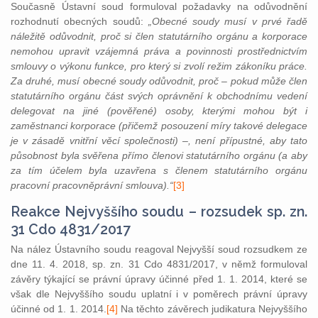
Současně Ústavní soud formuloval požadavky na odůvodnění
rozhodnutí obecných soudů:
„Obecné soudy musí v prvé řadě
náležitě odůvodnit, proč si člen statutárního orgánu a korporace
nemohou upravit vzájemná práva a povinnosti prostřednictvím
smlouvy o výkonu funkce, pro který si zvolí režim zákoníku práce.
Za druhé, musí obecné soudy odůvodnit, proč – pokud může člen
statutárního orgánu část svých oprávnění k obchodnímu vedení
delegovat na jiné (pověřené) osoby, kterými mohou být i
zaměstnanci korporace (přičemž posouzení míry takové delegace
je v zásadě vnitřní věcí společnosti) –, není přípustné, aby tato
působnost byla svěřena přímo členovi statutárního orgánu (a aby
za tím účelem byla uzavřena s členem statutárního orgánu
pracovní pracovněprávní smlouva).“
[3]
Reakce Nejvyššího soudu – rozsudek sp. zn.
31 Cdo 4831/2017
Na nález Ústavního soudu reagoval Nejvyšší soud rozsudkem ze
dne 11. 4. 2018, sp. zn. 31 Cdo 4831/2017, v němž formuloval
závěry týkající se právní úpravy účinné před 1. 1. 2014, které se
však dle Nejvyššího soudu uplatní i v poměrech právní úpravy
účinné od 1. 1. 2014.
[4]
Na těchto závěrech judikatura Nejvyššího