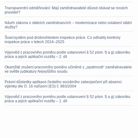
Transparentní odměňování: Mají zaměstnavatelé důvod obávat se nových
pravidel?
Návrh zákona o státních zaměstnancích – modernizace nebo oslabení státní
služby?
Švarcsystém pod drobnohledem inspekce práce. Co odhalily kontroly
inspekce práce v letech 2024–2025
Výpověď z pracovního poměru podle ustanovení § 52 písm. f) a g) zákoníku
práce a jejich aplikační rozdíly – 2. díl
Okamžité zrušení pracovního poměru učiněné z „opatrnosti“ zaměstnavatele
ve světle judikatury Nejvyššího soudu
Právní důsledky aplikace českého sociálního zabezpečení při absenci
výjimky dle čl. 16 nařízení (ES) č. 883/2004
Výpověď z pracovního poměru podle ustanovení § 52 písm. f) a g) zákoníku
práce a jejich aplikační rozdíly – 1. díl