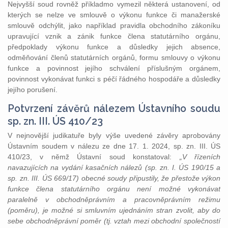
Nejvyšší soud rovněž příkladmo vymezil některá ustanovení, od
kterých se nelze ve smlouvě o výkonu funkce či manažerské
smlouvě odchýlit, jako například pravidla obchodního zákoníku
upravující vznik a zánik funkce člena statutárního orgánu,
předpoklady výkonu funkce a důsledky jejich absence,
odměňování členů statutárních orgánů, formu smlouvy o výkonu
funkce a povinnost jejího schválení příslušným orgánem,
povinnost vykonávat funkci s péčí řádného hospodáře a důsledky
jejího porušení.
Potvrzení závěrů nálezem Ústavního soudu
sp. zn. III. ÚS 410/23
V nejnovější judikatuře byly výše uvedené závěry aprobovány
Ústavním soudem v nálezu ze dne 17. 1. 2024, sp. zn. III. ÚS
410/23, v němž Ústavní soud konstatoval:
„V řízeních
navazujících na vydání kasačních nálezů (sp. zn. I. ÚS 190/15 a
sp. zn. III. ÚS 669/17) obecné soudy připustily, že přestože výkon
funkce člena statutárního orgánu není možné vykonávat
paralelně v obchodněprávním a pracovněprávním režimu
(poměru), je možné si smluvním ujednáním stran zvolit, aby do
sebe obchodněprávní poměr (tj. vztah mezi obchodní společností