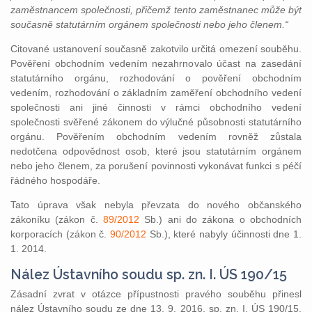
zaměstnancem společnosti, přičemž tento zaměstnanec může být
současně statutárním orgánem společnosti nebo jeho členem.“
Citované ustanovení současně zakotvilo určitá omezení souběhu.
Pověření obchodním vedením nezahrnovalo účast na zasedání
statutárního orgánu, rozhodování o pověření obchodním
vedením, rozhodování o základním zaměření obchodního vedení
společnosti ani jiné činnosti v rámci obchodního vedení
společnosti svěřené zákonem do výlučné působnosti statutárního
orgánu. Pověřením obchodním vedením rovněž zůstala
nedotčena odpovědnost osob, které jsou statutárním orgánem
nebo jeho členem, za porušení povinnosti vykonávat funkci s péčí
řádného hospodáře.
Tato úprava však nebyla převzata do nového občanského
zákoníku (zákon č.
89/2012
Sb.) ani do zákona o obchodních
korporacích (zákon č.
90/2012
Sb.), které nabyly účinnosti dne 1.
1. 2014.
Nález Ústavního soudu sp. zn. I. ÚS 190/15
Zásadní zvrat v otázce přípustnosti pravého souběhu přinesl
nález Ústavního soudu ze dne 13. 9. 2016, sp. zn. I. ÚS 190/15.