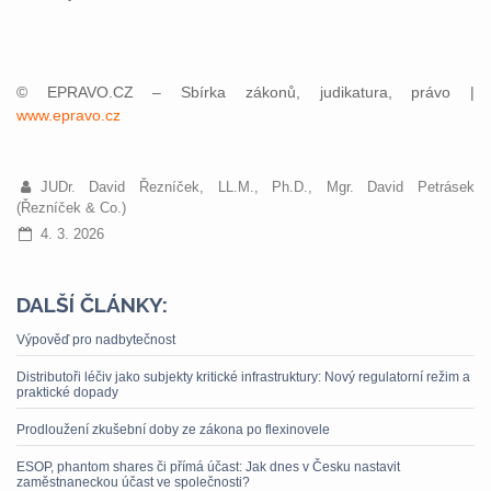
© EPRAVO.CZ – Sbírka zákonů, judikatura, právo |
www.epravo.cz
JUDr. David Řezníček, LL.M., Ph.D., Mgr. David Petrásek
(Řezníček & Co.)
4. 3. 2026
DALŠÍ ČLÁNKY:
Výpověď pro nadbytečnost
Distributoři léčiv jako subjekty kritické infrastruktury: Nový regulatorní režim a
praktické dopady
Prodloužení zkušební doby ze zákona po flexinovele
ESOP, phantom shares či přímá účast: Jak dnes v Česku nastavit
zaměstnaneckou účast ve společnosti?