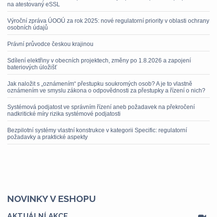
na atestovaný eSSL
Výroční zpráva ÚOOÚ za rok 2025: nové regulatorní priority v oblasti ochrany
osobních údajů
Právní průvodce českou krajinou
Sdílení elektřiny v obecních projektech, změny po 1.8.2026 a zapojení
bateriových úložišť
Jak naložit s „oznámením“ přestupku soukromých osob? A je to vlastně
oznámením ve smyslu zákona o odpovědnosti za přestupky a řízení o nich?
Systémová podjatost ve správním řízení aneb požadavek na překročení
nadkritické míry rizika systémové podjatosti
Bezpilotní systémy vlastní konstrukce v kategorii Specific: regulatorní
požadavky a praktické aspekty
NOVINKY V ESHOPU
AKTUÁLNÍ AKCE