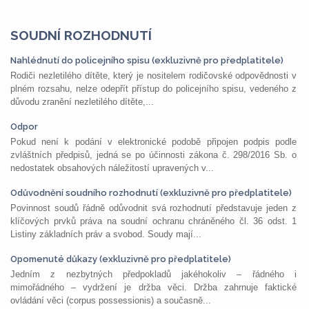
SOUDNÍ ROZHODNUTÍ
Nahlédnutí do policejního spisu (exkluzivně pro předplatitele)
Rodiči nezletilého dítěte, který je nositelem rodičovské odpovědnosti v
plném rozsahu, nelze odepřít přístup do policejního spisu, vedeného z
důvodu zranění nezletilého dítěte,...
Odpor
Pokud není k podání v elektronické podobě připojen podpis podle
zvláštních předpisů, jedná se po účinnosti zákona č. 298/2016 Sb. o
nedostatek obsahových náležitostí upravených v...
Odůvodnění soudního rozhodnutí (exkluzivně pro předplatitele)
Povinnost soudů řádně odůvodnit svá rozhodnutí představuje jeden z
klíčových prvků práva na soudní ochranu chráněného čl. 36 odst. 1
Listiny základních práv a svobod. Soudy mají...
Opomenuté důkazy (exkluzivně pro předplatitele)
Jedním z nezbytných předpokladů jakéhokoliv – řádného i
mimořádného – vydržení je držba věci. Držba zahrnuje faktické
ovládání věci (corpus possessionis) a současně...