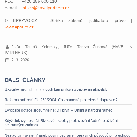
Fax: +420 255 000 110
e-mail:
office@havelpartners.cz
© EPRAVO.CZ – Sbírka zákonů, judikatura, právo |
www.epravo.cz
JUDr. Tomáš Kalenský, JUDr. Tereza Žůrková (HAVEL &
PARTNERS)
2. 3. 2026
DALŠÍ ČLÁNKY:
Uzavírky místních i účelových komunikací a zřizování objížděk
Reforma nařízení EU 261/2004: Co znamená pro letecké dopravce?
Evropské dotace srozumitelně: Díl první – Unijní a národní rámec
Když důkazy nestačí: Rizikové aspekty prokazování řádného užívání
ochranných známek
Nestačí „mít systém“ aneb povinnosti veřejnoprávních původců při přechodu