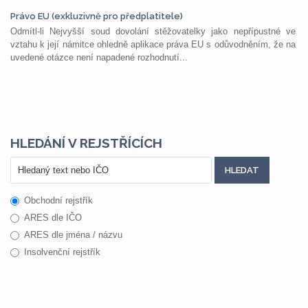
Právo EU (exkluzivně pro předplatitele)
Odmítl-li Nejvyšší soud dovolání stěžovatelky jako nepřípustné ve
vztahu k její námitce ohledně aplikace práva EU s odůvodněním, že na
uvedené otázce není napadené rozhodnutí...
HLEDÁNÍ V REJSTŘÍCÍCH
Obchodní rejstřík
ARES dle IČO
ARES dle jména / názvu
Insolvenční rejstřík