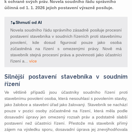
k ochraně svých práv. Novela soudního řádu správního
účinná od 1. 1. 2026 jejich postavení výrazně posiluje.
Shrnutí od AI
Novela soudního řádu správního zásadně posiluje procesní
postavení stavebníka v soudních řízeních proti stavebnímu
povolení, kde dosud figuroval pouze jako osoba
zúčastněná na řízení s omezenými právy. Nově má
stavebník stejná procesní práva a povinnosti jako účastníci
řízení a...
více
Silnější postavení stavebníka v soudním
řízení
Ve většině případů jsou účastníky soudního řízení proti
stavebnímu povolení osoba, která nesouhlasí s povolením stavby,
jako žalobce a stavební úřad jako žalovaný. Stavebník se nachází
pouze v pozici osoby zúčastněné na řízení, která měla podle
dosavadní úpravy jen omezený rozsah práv a podstatně slabší
postavení než účastníci řízení. Přestože má stavebník přímý
zájem na výsledku sporu, dosavadní úprava jej znevýhodňovala