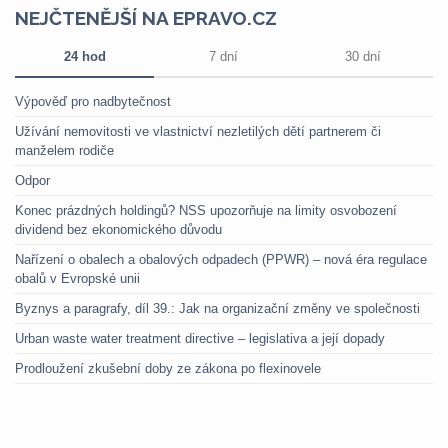
NEJČTENĚJŠÍ NA EPRAVO.CZ
24 hod
7 dní
30 dní
Výpověď pro nadbytečnost
Užívání nemovitosti ve vlastnictví nezletilých dětí partnerem či
manželem rodiče
Odpor
Konec prázdných holdingů? NSS upozorňuje na limity osvobození
dividend bez ekonomického důvodu
Nařízení o obalech a obalových odpadech (PPWR) – nová éra regulace
obalů v Evropské unii
Byznys a paragrafy, díl 39.: Jak na organizační změny ve společnosti
Urban waste water treatment directive – legislativa a její dopady
Prodloužení zkušební doby ze zákona po flexinovele