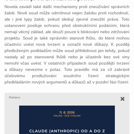
Novela zavádí také další mechanismy proti zneužívání správních
žalob. Nově soud může odmítnout nejen žalobu proti rozhodnutí,
ale i jiné typy žalob, pokud sledují zjevné zneužití práva. Toto
ustanovení posiluje ochranu před obstrukčními podáními, která
nemají věcný základ, ale slouží pouze k blokování nebo zdržování
projektu. Soud je také oprávněn stanovit lhůtu, do které mohou
účastníci uvést nová tvrzení a označit nové důkazy. K později
předloženým podkladům může soud přihlédnout jen tehdy, pokud
nastaly až po stanovené lhůtě nebo je účastník bez své viny
nemohl včas uvést. V ostatních případech soud pozdější tvrzení
a důkazy nevezme v potaz. Toto pravidlo má za cíl zabránit
účelovému prodlužování soudního řízení strategickým
předkládáním nových argumentů a důkazů až v pozdní fázi řízení.
Reklama