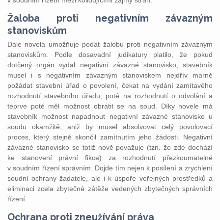
v soudním řízení mezi kolidujícími zájmy stran.
Žaloba proti negativním závazným
stanoviskům
Dále novela umožňuje podat žalobu proti negativním závazným
stanoviskům. Podle dosavadní judikatury platilo, že pokud
dotčený orgán vydal negativní závazné stanovisko, stavebník
musel i s negativním závazným stanoviskem nejdřív marně
požádat stavební úřad o povolení, čekat na vydání zamítavého
rozhodnutí stavebního úřadu, poté na rozhodnutí o odvolání a
teprve poté měl možnost obrátit se na soud. Díky novele má
stavebník možnost napadnout negativní závazné stanovisko u
soudu okamžitě, aniž by musel absolvovat celý povolovací
proces, který stejně skončil zamítnutím jeho žádosti. Negativní
závazné stanovisko se totiž nově považuje (tzn. že zde dochází
ke stanovení právní fikce) za rozhodnutí přezkoumatelné
v soudním řízení správním. Dojde tím nejen k posílení a zrychlení
soudní ochrany žadatele, ale i k úspoře veřejných prostředků a
eliminaci zcela zbytečné zátěže vedených zbytečných správních
řízení.
Ochrana proti zneužívání práva