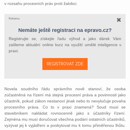
v rozsahu procesních práv proti žalobci.
Reklama
Nemáte ještě registraci na epravo.cz?
Registrujte se, získejte řadu výhod a jako dárek Vám
zašleme aktuální online kurz na využití umělé inteligence v
praxi.
REGISTROVAT ZDE
Novela soudního řádu správního nově stanoví, že osoba
zúčastněná na řízení má stejná procesní práva a povinnosti jako
účastník, pokud zákon nestanoví jinak nebo to nevylučuje povaha
procesního práva. Co to v praxi znamená? Soud musí se
stavebníkem nakládat rovnocenně jako s účastníky řízení.
Zejména mu musí doručovat všechna podání ostatních účastníků,
vyzývat jej k vyjádření a poskytovat mu k tomu přiměřenou lhůtu.