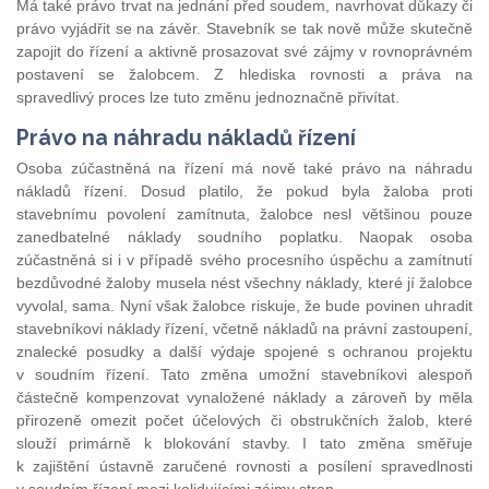
Má také právo trvat na jednání před soudem, navrhovat důkazy či
právo vyjádřit se na závěr. Stavebník se tak nově může skutečně
zapojit do řízení a aktivně prosazovat své zájmy v rovnoprávném
postavení se žalobcem. Z hlediska rovnosti a práva na
spravedlivý proces lze tuto změnu jednoznačně přivítat.
Právo na náhradu nákladů řízení
Osoba zúčastněná na řízení má nově také právo na náhradu
nákladů řízení. Dosud platilo, že pokud byla žaloba proti
stavebnímu povolení zamítnuta, žalobce nesl většinou pouze
zanedbatelné náklady soudního poplatku. Naopak osoba
zúčastněná si i v případě svého procesního úspěchu a zamítnutí
bezdůvodné žaloby musela nést všechny náklady, které jí žalobce
vyvolal, sama. Nyní však žalobce riskuje, že bude povinen uhradit
stavebníkovi náklady řízení, včetně nákladů na právní zastoupení,
znalecké posudky a další výdaje spojené s ochranou projektu
v soudním řízení. Tato změna umožní stavebníkovi alespoň
částečně kompenzovat vynaložené náklady a zároveň by měla
přirozeně omezit počet účelových či obstrukčních žalob, které
slouží primárně k blokování stavby. I tato změna směřuje
k zajištění ústavně zaručené rovnosti a posílení spravedlnosti