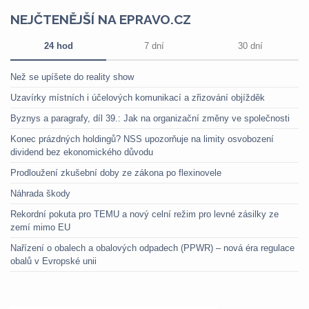
NEJČTENĚJŠÍ NA EPRAVO.CZ
24 hod
7 dní
30 dní
Než se upíšete do reality show
Uzavírky místních i účelových komunikací a zřizování objížděk
Byznys a paragrafy, díl 39.: Jak na organizační změny ve společnosti
Konec prázdných holdingů? NSS upozorňuje na limity osvobození
dividend bez ekonomického důvodu
Prodloužení zkušební doby ze zákona po flexinovele
Náhrada škody
Rekordní pokuta pro TEMU a nový celní režim pro levné zásilky ze
zemí mimo EU
Nařízení o obalech a obalových odpadech (PPWR) – nová éra regulace
obalů v Evropské unii