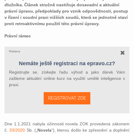
dlužníka. Článek stručně nastiňuje dosavadní a aktuální
právní úpravu, předpoklady pro vznik odpovědnosti, postup
v řízení i soudní praxi nižších soudů, která se jednotně staví
proti retroaktivnímu použití této právní úpravy.
Právní rámec
Reklama
Nemáte ještě registraci na epravo.cz?
Registrujte se, získejte řadu výhod a jako dárek Vám
zašleme aktuální online kurz na využití umělé inteligence v
praxi.
REGISTROVAT ZDE
Dne 1.1.2021 nabyla účinnosti novela ZOK provedená zákonem
č.
33/2020
Sb. („
Novela
“), kterou došlo ke zpřesnění a doplnění