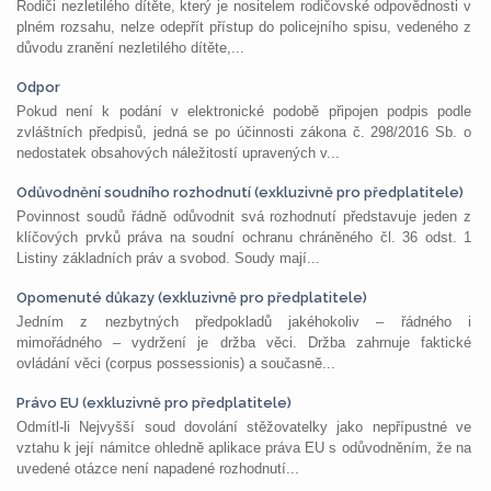
Rodiči nezletilého dítěte, který je nositelem rodičovské odpovědnosti v
plném rozsahu, nelze odepřít přístup do policejního spisu, vedeného z
důvodu zranění nezletilého dítěte,...
Odpor
Pokud není k podání v elektronické podobě připojen podpis podle
zvláštních předpisů, jedná se po účinnosti zákona č. 298/2016 Sb. o
nedostatek obsahových náležitostí upravených v...
Odůvodnění soudního rozhodnutí (exkluzivně pro předplatitele)
Povinnost soudů řádně odůvodnit svá rozhodnutí představuje jeden z
klíčových prvků práva na soudní ochranu chráněného čl. 36 odst. 1
Listiny základních práv a svobod. Soudy mají...
Opomenuté důkazy (exkluzivně pro předplatitele)
Jedním z nezbytných předpokladů jakéhokoliv – řádného i
mimořádného – vydržení je držba věci. Držba zahrnuje faktické
ovládání věci (corpus possessionis) a současně...
Právo EU (exkluzivně pro předplatitele)
Odmítl-li Nejvyšší soud dovolání stěžovatelky jako nepřípustné ve
vztahu k její námitce ohledně aplikace práva EU s odůvodněním, že na
uvedené otázce není napadené rozhodnutí...