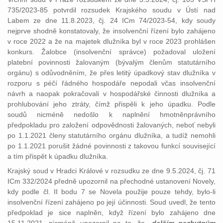
735/2023-85 potvrdil rozsudek Krajského soudu v Ústí nad
Labem ze dne 11.8.2023, čj. 24 ICm 74/2023-54, kdy soudy
nejprve shodně konstatovaly, že insolvenční řízení bylo zahájeno
v roce 2022 a že na majetek dlužníka byl v roce 2023 prohlášen
konkurs. Žalobce (insolvenční správce) požadoval uložení
platební povinnosti žalovaným (bývalým členům statutárního
orgánu) s odůvodněním, že přes letitý úpadkový stav dlužníka v
rozporu s péčí řádného hospodáře nepodali včas insolvenční
návrh a naopak pokračovali v hospodářské činnosti dlužníka a
prohlubování jeho ztráty, čímž přispěli k jeho úpadku. Podle
soudů nicméně nedošlo k naplnění hmotněnprávního
předpokladu pro založení odpovědnosti žalovaných, neboť nebyli
po 1.1.2021 členy statutárního orgánu dlužníka, a tudíž nemohli
po 1.1.2021 porušit žádné povinnosti z takovou funkcí související
a tím přispět k úpadku dlužníka.
Krajský soud v Hradci Králové v rozsudku ze dne 9.5.2024, čj. 71
ICm 332/2024 předně upozornil na přechodné ustanovení Novely,
kdy podle čl. II bodu 7 se Novela použije pouze tehdy, bylo-li
insolvenční řízení zahájeno po její účinnosti. Soud uvedl, že tento
předpoklad je sice naplněn, když řízení bylo zahájeno dne