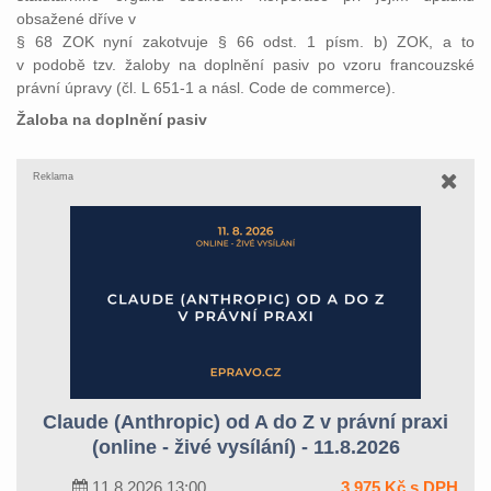
obsažené dříve v
§ 68 ZOK nyní zakotvuje § 66 odst. 1 písm. b) ZOK, a to
v podobě tzv. žaloby na doplnění pasiv po vzoru francouzské
právní úpravy (čl. L 651-1 a násl. Code de commerce).
Žaloba na doplnění pasiv
Reklama
Claude (Anthropic) od A do Z v právní praxi
(online - živé vysílání) - 11.8.2026
11.8.2026 13:00
3 975 Kč s DPH