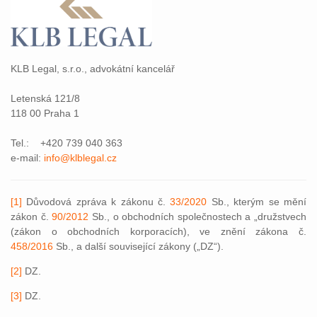
KLB Legal, s.r.o., advokátní kancelář
Letenská 121/8
118 00 Praha 1
Tel.: +420 739 040 363
e-mail:
info@klblegal.cz
[1]
Důvodová zpráva k zákonu č.
33/2020
Sb., kterým se mění
zákon č.
90/2012
Sb., o obchodních společnostech a „družstvech
(zákon o obchodních korporacích), ve znění zákona č.
458/2016
Sb., a další související zákony („DZ“).
[2]
DZ.
[3]
DZ.