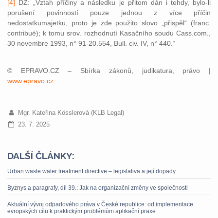
[4]
DZ: „Vztah příčiny a následku je přitom dán i tehdy, bylo-li
porušení povinností pouze jednou z více příčin
nedostatkumajetku, proto je zde použito slovo „přispěl“ (franc.
contribué); k tomu srov. rozhodnutí Kasačního soudu Cass.com.,
30 novembre 1993, n° 91-20.554, Bull. civ. IV, n° 440.“
© EPRAVO.CZ – Sbírka zákonů, judikatura, právo |
www.epravo.cz
Mgr. Kateřina Kösslerová (KLB Legal)
23. 7. 2025
DALŠÍ ČLÁNKY:
Urban waste water treatment directive – legislativa a její dopady
Byznys a paragrafy, díl 39.: Jak na organizační změny ve společnosti
Aktuální vývoj odpadového práva v České republice: od implementace
evropských cílů k praktickým problémům aplikační praxe