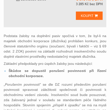
3 285 Kč bez DPH
KOUPIT
Podstata žaloby na doplnění pasiv spočívá v tom, že byl-li na
majetek obchodní korporace (dlužníka) prohlášen konkurs, jsou
členové statutárního orgánu (současní, bývalí i faktičtí – viz § 69
odst. 2 ZOK) povinni na základě rozhodnutí insolvenčního soudu
doplnit vlastními prostředky nedostatečný majetek dlužníka.
Základní předpoklady pro úspěch žaloby jsou následující:
Škůdce se dopustil porušení povinnosti při řízení
obchodní korporace.
„
Porušením povinností
“ se dle DZ rozumí především porušení
povinnosti spravovat záležitosti společnosti či povinnosti k
obchodnímu vedení závodu. Insolvenční soud bude posuzovat,
zda žalovaný jednal v souladu se standardem péče řádného
hospodáře. Slovním spojením „
přispěl k úpadku
“ se má na mysli