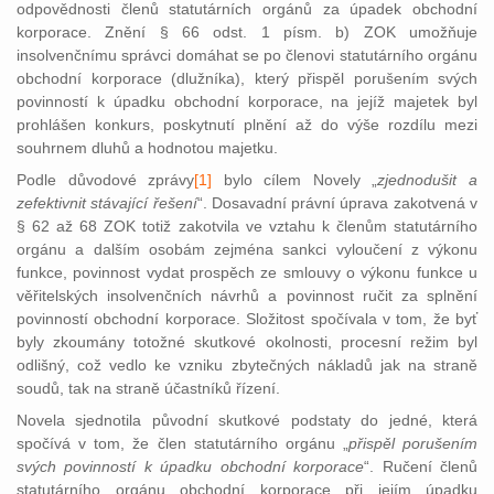
odpovědnosti členů statutárních orgánů za úpadek obchodní
korporace. Znění § 66 odst. 1 písm. b) ZOK umožňuje
insolvenčnímu správci domáhat se po členovi statutárního orgánu
obchodní korporace (dlužníka), který přispěl porušením svých
povinností k úpadku obchodní korporace, na jejíž majetek byl
prohlášen konkurs, poskytnutí plnění až do výše rozdílu mezi
souhrnem dluhů a hodnotou majetku.
Podle důvodové zprávy
[1]
bylo cílem Novely „
zjednodušit a
zefektivnit stávající řešení
“. Dosavadní právní úprava zakotvená v
§ 62 až 68 ZOK totiž zakotvila ve vztahu k členům statutárního
orgánu a dalším osobám zejména sankci vyloučení z výkonu
funkce, povinnost vydat prospěch ze smlouvy o výkonu funkce u
věřitelských insolvenčních návrhů a povinnost ručit za splnění
povinností obchodní korporace. Složitost spočívala v tom, že byť
byly zkoumány totožné skutkové okolnosti, procesní režim byl
odlišný, což vedlo ke vzniku zbytečných nákladů jak na straně
soudů, tak na straně účastníků řízení.
Novela sjednotila původní skutkové podstaty do jedné, která
spočívá v tom, že člen statutárního orgánu „
přispěl porušením
svých povinností k úpadku obchodní korporace
“. Ručení členů
statutárního orgánu obchodní korporace při jejím úpadku