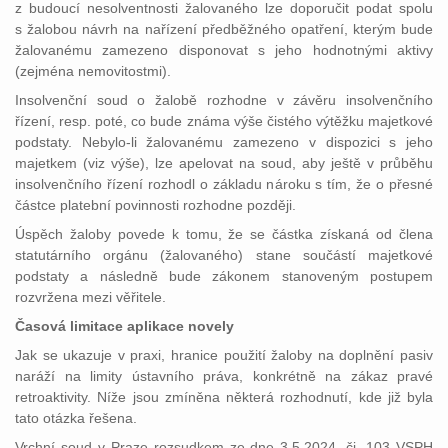
z budoucí nesolventnosti žalovaného lze doporučit podat spolu
s žalobou návrh na nařízení předběžného opatření, kterým bude
žalovanému zamezeno disponovat s jeho hodnotnými aktivy
(zejména nemovitostmi).
Insolvenční soud o žalobě rozhodne v závěru insolvenčního
řízení, resp. poté, co bude známa výše čistého výtěžku majetkové
podstaty. Nebylo-li žalovanému zamezeno v dispozici s jeho
majetkem (viz výše), lze apelovat na soud, aby ještě v průběhu
insolvenčního řízení rozhodl o základu nároku s tím, že o přesné
částce platební povinnosti rozhodne později.
Úspěch žaloby povede k tomu, že se částka získaná od člena
statutárního orgánu (žalovaného) stane součástí majetkové
podstaty a následně bude zákonem stanoveným postupem
rozvržena mezi věřitele.
Časová limitace aplikace novely
Jak se ukazuje v praxi, hranice použití žaloby na doplnění pasiv
naráží na limity ústavního práva, konkrétně na zákaz pravé
retroaktivity. Níže jsou zmíněna některá rozhodnutí, kde již byla
tato otázka řešena.
Vrchní soud v Praze rozsudkem ze dne 3.5.2024, čj. 103 VSPH