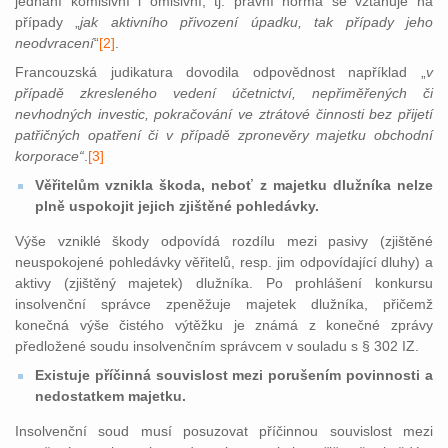
jednání komisivní i omisivní, tj. právní norma se vztahuje na
případy „
jak aktivního přivození úpadku, tak případy jeho
neodvracení
“
[2]
.
Francouzská judikatura dovodila odpovědnost například „
v
případě zkresleného vedení účetnictví, nepřiměřených či
nevhodných investic, pokračování ve ztrátové činnosti bez přijetí
patřičných opatření či v případě zpronevěry majetku obchodní
korporace“
.
[3]
Věřitelům vznikla škoda, neboť z majetku dlužníka nelze
plně uspokojit jejich zjištěné pohledávky.
Výše vzniklé škody odpovídá rozdílu mezi pasivy (zjištěné
neuspokojené pohledávky věřitelů, resp. jim odpovídající dluhy) a
aktivy (zjištěný majetek) dlužníka. Po prohlášení konkursu
insolvenční správce zpeněžuje majetek dlužníka, přičemž
konečná výše čistého výtěžku je známá z konečné zprávy
předložené soudu insolvenčním správcem v souladu s § 302 IZ.
Existuje příčinná souvislost mezi porušením povinnosti a
nedostatkem majetku.
Insolvenční soud musí posuzovat příčinnou souvislost mezi