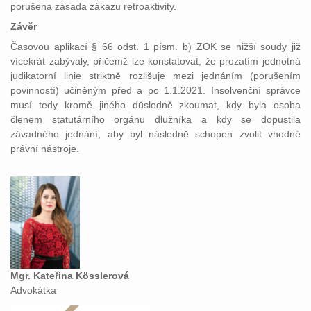
porušena zásada zákazu retroaktivity.
Závěr
Časovou aplikací § 66 odst. 1 písm. b) ZOK se nižší soudy již
vícekrát zabývaly, přičemž lze konstatovat, že prozatím jednotná
judikatorní linie striktně rozlišuje mezi jednáním (porušením
povinností) učiněným před a po 1.1.2021. Insolvenční správce
musí tedy kromě jiného důsledně zkoumat, kdy byla osoba
členem statutárního orgánu dlužníka a kdy se dopustila
závadného jednání, aby byl následně schopen zvolit vhodné
právní nástroje.
Mgr. Kateřina Kösslerová
Advokátka