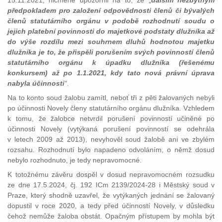
15.11.2021, nicméně upozornil na to, že „
dalším nezbytným
předpokladem pro založení odpovědnosti členů či bývalých
členů statutárního orgánu v podobě rozhodnutí soudu o
jejich platební povinnosti do majetkové podstaty dlužníka až
do výše rozdílu mezi souhrnem dluhů hodnotou majetku
dlužníka je to, že přispěli porušením svých povinností členů
statutárního orgánu k úpadku dlužníka (řešenému
konkursem) až po 1.1.2021, kdy tato nová právní úprava
nabyla účinnosti
“
.
Na to konto soud žalobu zamítl, neboť tři z pěti žalovaných nebyli
po účinnosti Novely členy statutárního orgánu dlužníka. Vzhledem
k tomu, že žalobce netvrdil porušení povinností učiněné po
účinnosti Novely (vytýkaná porušení povinností se odehrála
v letech 2009 až 2013), nevyhověl soud žalobě ani ve zbylém
rozsahu. Rozhodnutí bylo napadeno odvoláním, o němž dosud
nebylo rozhodnuto, je tedy nepravomocné.
K totožnému závěru dospěl v dosud nepravomocném rozsudku
ze dne 17.5.2024, čj. 192 ICm 2139/2024-28 i Městský soud v
Praze, který shodně uzavřel, že vytýkaných jednání se žalovaný
dopustil v roce 2020, a tedy před účinností Novely, v důsledku
čehož nemůže žaloba obstát. Opačným přístupem by mohla být