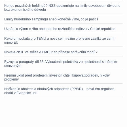
Konec prázdných holdingů? NSS upozorňuje na limity osvobození dividend
bez ekonomického důvodu
Limity hudebního samplingu aneb konečně víme, co je pastiš
Uznání a výkon cizího obchodního rozhodčího nálezu v České republice
Rekordní pokuta pro TEMU a nový celní režim pro levné zásilky ze zemí
mimo EU
Novela ZISIF ve světle AIFMD II: co přinese správcům fondů?
Byznys a paragrafy, díl 38: Vyloučení společníka ze společnosti s ručením
omezeným
Firemní úklid před prodejem: investoři chtějí kupovat pořádek, nikoliv
problémy
Nařízení o obalech a obalových odpadech (PPWR) – nová éra regulace
obalů v Evropské unii