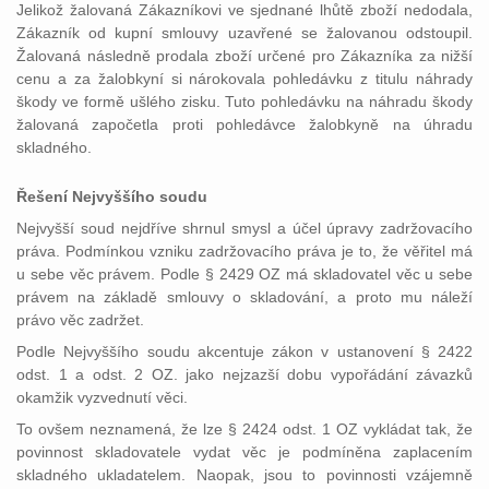
Jelikož žalovaná Zákazníkovi ve sjednané lhůtě zboží nedodala,
Zákazník od kupní smlouvy uzavřené se žalovanou odstoupil.
Žalovaná následně prodala zboží určené pro Zákazníka za nižší
cenu a za žalobkyní si nárokovala pohledávku z titulu náhrady
škody ve formě ušlého zisku. Tuto pohledávku na náhradu škody
žalovaná započetla proti pohledávce žalobkyně na úhradu
skladného.
Řešení Nejvyššího soudu
Nejvyšší soud nejdříve shrnul smysl a účel úpravy zadržovacího
práva. Podmínkou vzniku zadržovacího práva je to, že věřitel má
u sebe věc právem. Podle § 2429 OZ má skladovatel věc u sebe
právem na základě smlouvy o skladování, a proto mu náleží
právo věc zadržet.
Podle Nejvyššího soudu akcentuje zákon v ustanovení § 2422
odst. 1 a odst. 2 OZ. jako nejzazší dobu vypořádání závazků
okamžik vyzvednutí věci.
To ovšem neznamená, že lze § 2424 odst. 1 OZ vykládat tak, že
povinnost skladovatele vydat věc je podmíněna zaplacením
skladného ukladatelem. Naopak, jsou to povinnosti vzájemně