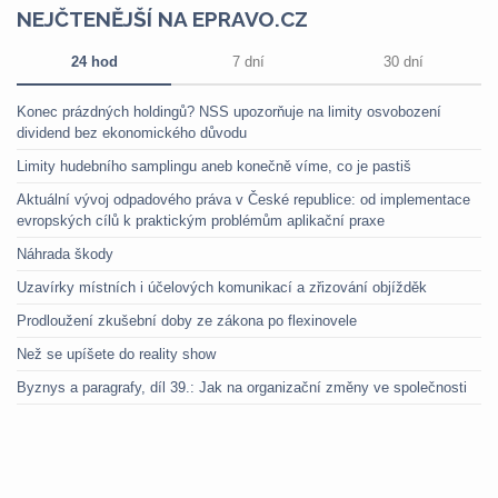
NEJČTENĚJŠÍ NA EPRAVO.CZ
24 hod
7 dní
30 dní
Konec prázdných holdingů? NSS upozorňuje na limity osvobození
dividend bez ekonomického důvodu
Limity hudebního samplingu aneb konečně víme, co je pastiš
Aktuální vývoj odpadového práva v České republice: od implementace
evropských cílů k praktickým problémům aplikační praxe
Náhrada škody
Uzavírky místních i účelových komunikací a zřizování objížděk
Prodloužení zkušební doby ze zákona po flexinovele
Než se upíšete do reality show
Byznys a paragrafy, díl 39.: Jak na organizační změny ve společnosti