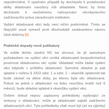
nepodmíněné. V opačném případě by docházelo k protahování
délky skladování navzdory vůli ukladatele. Navíc by tímto
docházelo k neúčelnému nahrazování věcněprávního
zadržovacího práva závazkovým institutem.
Vydání skladované věci tedy není ničím podmíněné. Tímto se
Nejvyšší soud vymezil proti dlouhodobě zastávanému názoru
části dokt
ríny.
[6]
Praktické dopady nové judikatury
Ve světle těchto závěrů NS lze shrnout, že již samotným
požadavkem na vydání věci vzniká skladovateli bezpodmínečná
povinnost skladovanou věc vydat. Ukladatel může žádat vydání
věci kdykoliv v průběhu skladování. Samotné skladné je pak
splatné v režimu § 2422 odst. 1 a odst. 2 – okamžik splatnosti tak
bude záviset na délce doby, po kterou byla věc skladovaná.
Pokud se jedná o skladování na dobu neurčitou kratší než 6
měsíců, bude skladné splatné k okamžiku vydání věci.
Ovšem dokud nejsou zaplaceny pohledávky vyplývající ze
smlouvy o skladování, může je skladovatel zajistit zadržením
skladovaných věcí. Tyto pohledávky však musí být (až na výjimky)