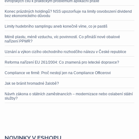
evropských cílů k praktickým problémům aplikační praxe
Konec prázdných holdingů? NSS upozorňuje na limity osvobození dividend
bez ekonomického důvodu
Limity hudebního samplingu aneb konečně víme, co je pastiš
Méně plastu, méně vzduchu, víc povinností. Co přináší nové obalové
nařízení PPWR?
Uznání a výkon cizího obchodního rozhodčího nálezu v České republice
Reforma nařízení EU 261/2004: Co znamená pro letecké dopravce?
Compliance ve firmě: Proč nestojí jen na Compliance Officerovi
Jak se bránit hromadné žalobě?
Návrh zákona o státních zaměstnancích – modernizace nebo oslabení státní
služby?
NOVINKY V ESHOPU