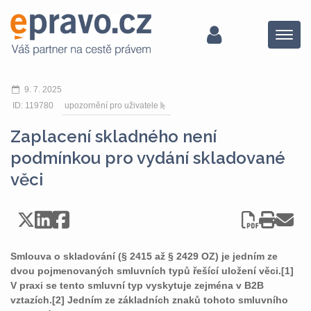
Menu
9. 7. 2025
ID: 119780
upozornění pro uživatele
Zaplacení skladného není
podmínkou pro vydání skladované
věci
Smlouva o skladování (§ 2415 až § 2429 OZ) je jedním ze
dvou pojmenovaných smluvních typů řešící uložení věci.[1]
V praxi se tento smluvní typ vyskytuje zejména v B2B
vztazích.[2] Jedním ze základních znaků tohoto smluvního