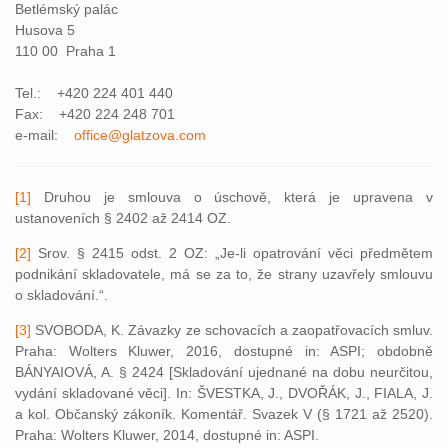
Betlémský palác
Husova 5
110 00 Praha 1
Tel.: +420 224 401 440
Fax: +420 224 248 701
e-mail:
office@glatzova.com
[1]
Druhou je smlouva o úschově, která je upravena v
ustanoveních § 2402 až 2414 OZ.
[2]
Srov. § 2415 odst. 2 OZ: „Je-li opatrování věci předmětem
podnikání skladovatele, má se za to, že strany uzavřely smlouvu
o skladování.“.
[3]
SVOBODA, K. Závazky ze schovacích a zaopatřovacích smluv.
Praha: Wolters Kluwer, 2016, dostupné in: ASPI; obdobně
BÁNYAIOVÁ, A. § 2424 [Skladování ujednané na dobu neurčitou,
vydání skladované věci]. In: ŠVESTKA, J., DVOŘÁK, J., FIALA, J.
a kol. Občanský zákoník. Komentář. Svazek V (§ 1721 až 2520).
Praha: Wolters Kluwer, 2014, dostupné in: ASPI.