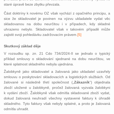
staré úpravě beze zbytku převzala.
Část doktríny k novému OZ však vychází z opačného principu, a
sice že skladovatel je povinen na výzvu ukladatele vydat věc
skladovanou na dobu neurčitou i v případech, kdy skladné
uhrazeno nebylo. Skladovatel však v takovém případě může
zajistit svoji pohledávku zadržovacím právem.
[5]
Skutkový základ děje
V rozsudku sp. zn. 21 Cdo 734/2024-II se jednalo o typický
příklad smlouvy o skladování sjednané na dobu neurčitou, ve
které splatnost skladného nebyla ujednána.
Žalobkyně jako skladovatel a žalovaná jako ukladatel uzavřely
smlouvu o poskytování skladovacích a logistických službách. Od
žalované si následně třetí společnost („
Zákazník
“) objednala
zboží uložené u žalobkyně, pročež žalovaná vyzvala žalobkyni
k vydání zboží. Žalobkyně však odmítla skladované zboží vydat,
dokud žalovaná neuhradí všechny vystavené faktury k úhradě
skladného. Tyto faktury však nebyly splatné, a proto je žalovaná
odmítla uhradit.