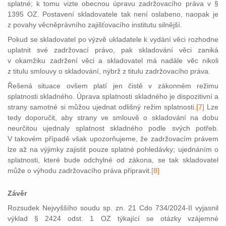
splatné; k tomu vizte obecnou úpravu zadržovacího práva v §
1395 OZ. Postavení skladovatele tak není oslabeno, naopak je
z povahy věcněprávního zajišťovacího institutu silnější.
Pokud se skladovatel po výzvě ukladatele k vydání věci rozhodne
uplatnit své zadržovací právo, pak skladování věci zaniká
v okamžiku zadržení věci a skladovatel má nadále věc nikoli
z titulu smlouvy o skladování, nýbrž z titulu zadržovacího práva.
Řešená situ
ace ovšem platí jen čistě v zákonném režimu
splatnosti skladného. Úprava splatnosti skladného je dispozitivní a
strany samotné si můžou ujednat odlišný režim splatnosti.
[7]
Lze
tedy doporučit, aby strany ve smlouvě o skladování na dobu
neurčitou ujednaly splatnost skladného podle svých potřeb.
V takovém případě však upozorňujeme, že zadržovacím právem
lze až na výjimky zajistit pouze splatné pohledávky; ujednáním o
splatnosti, které bude odchylné od zákona, se tak skladovatel
může o výhodu zadržovacího práva připravit.
[8]
Závěr
Rozsudek Nejvyššího soudu sp. zn. 21 Cdo 734/2024-II vyjasnil
výklad § 2424 odst. 1 OZ týkající se otázky vzájemné