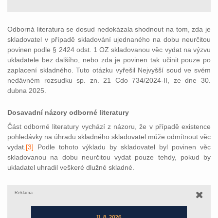
Odborná literatura se dosud nedokázala shodnout na tom, zda je
skladovatel v případě skladování ujednaného na dobu neurčitou
povinen podle § 2424 odst. 1 OZ skladovanou věc vydat na výzvu
ukladatele bez dalšího, nebo zda je povinen tak učinit pouze po
zaplacení skladného. Tuto otázku vyřešil Nejvyšší soud ve svém
nedávném rozsudku sp. zn. 21 Cdo 734/2024-II, ze dne 30.
dubna 2025.
Dosavadní názory odborné literatury
Část odborné literatury vychází z názoru, že v případě existence
pohledávky na úhradu skladného skladovatel
může odmítnout věc
vydat.
[3]
Podle tohoto výkladu by skladovatel byl povinen věc
skladovanou na dobu neurčitou vydat pouze tehdy, pokud by
ukladatel uhradil veškeré dlužné skladné.
Reklama