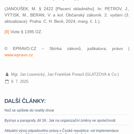
(JANOUŠEK, M. § 2422 [Placení skladného]. In: PETROV, J.,
VÝTISK, M., BERAN, V. a kol. Občanský zákoník. 2. vydání (3.
aktualizace). Praha: C. H. Beck, 2024, marg. č. 1.).
[8]
Vizte § 1395 OZ.
© EPRAVO.CZ – Sbírka zákonů, judikatura, právo |
www.epravo.cz
Mgr. Jan Losenický, Jan František Porazil (GLATZOVA & Co.)
9. 7. 2025
DALŠÍ ČLÁNKY:
Než se upíšete do reality show
Byznys a paragrafy, díl 39.: Jak na organizační změny ve společnosti
Aktuální vývoj odpadového práva v České republice: od implementace