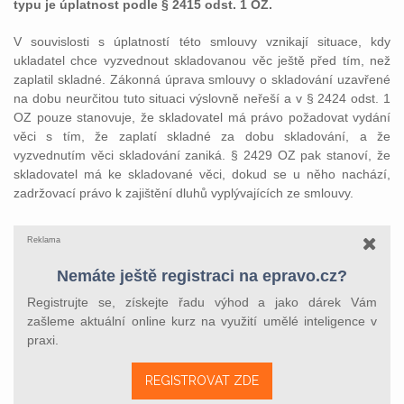
typu je úplatnost podle § 2415 odst. 1 OZ.
V souvislosti s úplatností této smlouvy vznikají situace, kdy
ukladatel chce vyzvednout skladovanou věc ještě před tím, než
zaplatil skladné. Zákonná úprava smlouvy o skladování uzavřené
na dobu neurčitou tuto situaci výslovně neřeší a v § 2424 odst. 1
OZ pouze stanovuje, že skladovatel má právo požadovat vydání
věci s tím, že zaplatí skladné za dobu skladování, a že
vyzvednutím věci skladování zaniká. § 2429 OZ pak stanoví, že
skladovatel má ke skladované věci, dokud se u něho nachází,
zadržovací právo k zajištění dluhů vyplývajících ze smlouvy.
Reklama
Nemáte ještě registraci na epravo.cz?
Registrujte se, získejte řadu výhod a jako dárek Vám
zašleme aktuální online kurz na využití umělé inteligence v
praxi.
REGISTROVAT ZDE