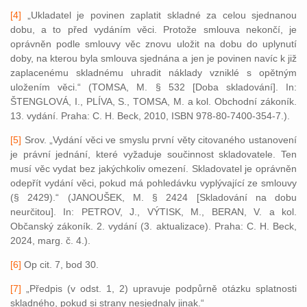
[4]
„Ukladatel je povinen zaplatit skladné za celou sjednanou
dobu, a to před vydáním věci. Protože smlouva nekončí, je
oprávněn podle smlouvy věc znovu uložit na dobu do uplynutí
doby, na kterou byla smlouva sjednána a jen je povinen navíc k již
zaplacenému skladnému uhradit náklady vzniklé s opětným
uložením věci.“ (TOMSA, M. § 532 [Doba skladování]. In:
ŠTENGLOVÁ, I., PLÍVA, S., TOMSA, M. a kol. Obchodní zákoník.
13. vydání. Praha: C. H. Beck, 2010, ISBN 978-80-7400-354-7.).
[5]
Srov. „Vydání věci ve smyslu první věty citovaného ustanovení
je právní jednání, které vyžaduje součinnost skladovatele. Ten
musí věc vydat bez jakýchkoliv omezení. Skladovatel je oprávněn
odepřít vydání věci, pokud má pohledávku vyplývající ze smlouvy
(§ 2429).“ (JANOUŠEK, M. § 2424 [Skladování na dobu
neurčitou]. In: PETROV, J., VÝTISK, M., BERAN, V. a kol.
Občanský zákoník. 2. vydání (3. aktualizace). Praha: C. H. Beck,
2024, marg. č. 4.).
[6]
Op cit. 7, bod 30.
[7]
„Předpis (v odst. 1, 2) upravuje podpůrně otázku splatnosti
skladného, pokud si strany nesjednaly jinak.“