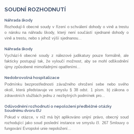
SOUDNÍ ROZHODNUTÍ
Náhrada škody
Rozhodují-li obecné soudy v řízení o schválení dohody o vině a trestu
o nároku na náhradu škody, který není součástí sjednané dohody o
vině a trestu, nebo s jehož výší sjednanou...
Náhrada škody
Vychází-li obecné soudy z nálezové judikatury pouze formálně, ale
fakticky postupují tak, že vyloučí možnost, aby se mohl odškodnění
újmy způsobené mimořádnými opatřeními...
Nedobrovolná hospitalizace
Podmínku bezprostřednosti závažného ohrožení sebe nebo svého
okolí, která představuje ve smyslu § 38 odst. 1 písm. b) zákona o
zdravotních službách jednu z nezbytných podmínek pro...
Odůvodnění rozhodnutí o nepoložení předběžné otázky
Soudnímu dvoru EU
Pokud v otázce, v níž má být aplikováno unijní právo, obecný soud
rozhodující jako soud poslední instance ve smyslu čl. 267 Smlouvy o
fungování Evropské unie nepoložení...