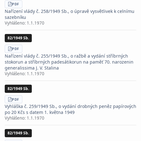
STÁHNOUT
PDF
Nařízení vlády č. 258/1949 Sb., o úpravě vysvětlivek k celnímu
sazebníku
Vyhlášeno:
1.1.1970
82/1949 Sb.
STÁHNOUT
PDF
Nařízení vlády č. 255/1949 Sb., o ražbě a vydání stříbrných
stokorun a stříbrných padesátikorun na paměť 70. narozenin
generalissima J. V. Stalina
Vyhlášeno:
1.1.1970
82/1949 Sb.
STÁHNOUT
PDF
Vyhláška č. 259/1949 Sb., o vydání drobných peněz papírových
po 20 Kčs s datem 1. května 1949
Vyhlášeno:
1.1.1970
82/1949 Sb.