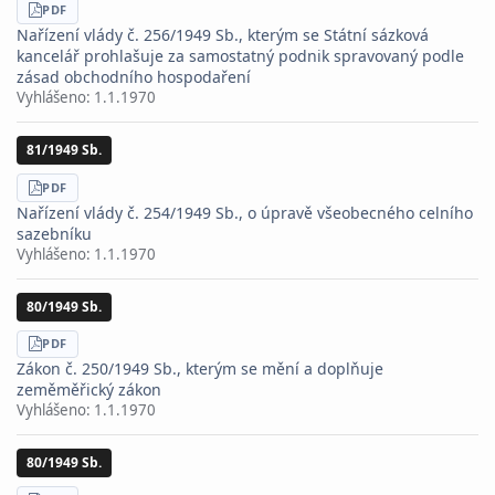
STÁHNOUT
PDF
Nařízení vlády č. 256/1949 Sb., kterým se Státní sázková
kancelář prohlašuje za samostatný podnik spravovaný podle
zásad obchodního hospodaření
Vyhlášeno:
1.1.1970
81/1949 Sb.
STÁHNOUT
PDF
Nařízení vlády č. 254/1949 Sb., o úpravě všeobecného celního
sazebníku
Vyhlášeno:
1.1.1970
80/1949 Sb.
STÁHNOUT
PDF
Zákon č. 250/1949 Sb., kterým se mění a doplňuje
zeměměřický zákon
Vyhlášeno:
1.1.1970
80/1949 Sb.