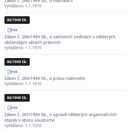
Zákon č. 268/1949 Sb., o matrikách
Vyhlášeno:
1.1.1970
86/1949 Sb.
STÁHNOUT
PDF
Zákon č. 266/1949 Sb., o zatímních změnách v některých
občanských věcech právních
Vyhlášeno:
1.1.1970
86/1949 Sb.
STÁHNOUT
PDF
Zákon č. 265/1949 Sb., o právu rodinném
Vyhlášeno:
1.1.1970
86/1949 Sb.
STÁHNOUT
PDF
Zákon č. 267/1949 Sb., o úpravě některých organisačních
otázek v oboru soudnictví
Vyhlášeno:
1.1.1970