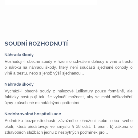
SOUDNÍ ROZHODNUTÍ
Náhrada škody
Rozhodují-li obecné soudy v řízení o schválení dohody o vině a trestu
o nároku na náhradu škody, který není součástí sjednané dohody o
vině a trestu, nebo s jehož výší sjednanou...
Náhrada škody
Vychází-li obecné soudy z nálezové judikatury pouze formálně, ale
fakticky postupují tak, že vyloučí možnost, aby se mohl odškodnění
újmy způsobené mimořádnými opatřeními...
Nedobrovolná hospitalizace
Podmínku bezprostřednosti závažného ohrožení sebe nebo svého
okolí, která představuje ve smyslu § 38 odst. 1 písm. b) zákona o
zdravotních službách jednu z nezbytných podmínek pro...