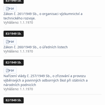
83/1949 Sb.
STÁHNOUT
PDF
Zákon č. 261/1949 Sb., o organisaci výzkumnictví a
technického rozvoje.
Vyhlášeno:
1.1.1970
83/1949 Sb.
STÁHNOUT
PDF
Zákon č. 260/1949 Sb., o úředních listech
Vyhlášeno:
1.1.1970
82/1949 Sb.
STÁHNOUT
PDF
Nařízení vlády č. 257/1949 Sb., o zřizování a provozu
výběrových a povinných odborných škol při státních a
národních podnicích
Vyhlášeno:
1.1.1970
82/1949 Sb.