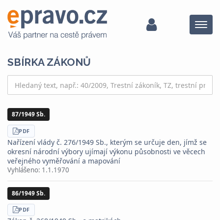
Menu
SBÍRKA ZÁKONŮ
87/1949 Sb.
STÁHNOUT
PDF
Nařízení vlády č. 276/1949 Sb., kterým se určuje den, jímž se
okresní národní výbory ujímají výkonu působnosti ve věcech
veřejného vyměřování a mapování
Vyhlášeno:
1.1.1970
86/1949 Sb.
STÁHNOUT
PDF