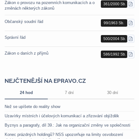
Zákon o provozu na pozemních komunikacích a o
361/2000 Sb.
STÁ
změnách některých zákonů
PDF
Občanský soudní řád
99/1963 Sb.
STÁ
PDF
Správní řád
500/2004 Sb.
STÁ
PDF
Zákon o daních z příjmů
586/1992 Sb.
STÁ
PDF
NEJČTENĚJŠÍ NA EPRAVO.CZ
24 hod
7 dní
30 dní
Než se upíšete do reality show
Uzavírky místních i účelových komunikací a zřizování objížděk
Byznys a paragrafy, díl 39.: Jak na organizační změny ve společnosti
Konec prázdných holdingů? NSS upozorňuje na limity osvobození