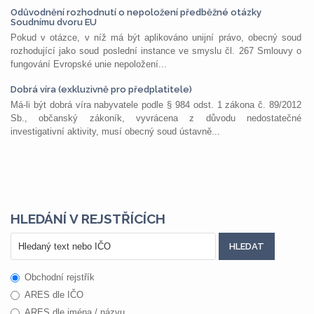
Odůvodnění rozhodnutí o nepoložení předběžné otázky
Soudnímu dvoru EU
Pokud v otázce, v níž má být aplikováno unijní právo, obecný soud
rozhodující jako soud poslední instance ve smyslu čl. 267 Smlouvy o
fungování Evropské unie nepoložení...
Dobrá víra (exkluzivně pro předplatitele)
Má-li být dobrá víra nabyvatele podle § 984 odst. 1 zákona č. 89/2012
Sb., občanský zákoník, vyvrácena z důvodu nedostatečné
investigativní aktivity, musí obecný soud ústavně...
HLEDÁNÍ V REJSTŘÍCÍCH
Obchodní rejstřík
ARES dle IČO
ARES dle jména / názvu