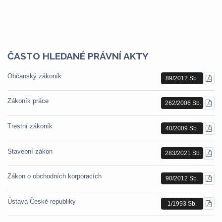
ČASTO HLEDANÉ PRÁVNÍ AKTY
Občanský zákoník
89/2012 Sb.
STÁ
PDF
Zákoník práce
262/2006 Sb.
STÁ
PDF
Trestní zákoník
40/2009 Sb.
STÁ
PDF
Stavební zákon
283/2021 Sb.
STÁ
PDF
Zákon o obchodních korporacích
90/2012 Sb.
STÁ
PDF
Ústava České republiky
1/1993 Sb.
STÁ
PDF