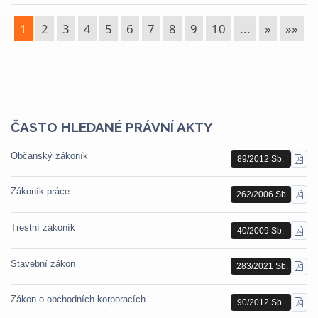
1
2
3
4
5
6
7
8
9
10
...
»
»»
ČASTO HLEDANÉ PRÁVNÍ AKTY
Občanský zákoník
89/2012 Sb.
STÁ
PDF
Zákoník práce
262/2006 Sb.
STÁ
PDF
Trestní zákoník
40/2009 Sb.
STÁ
PDF
Stavební zákon
283/2021 Sb.
STÁ
PDF
Zákon o obchodních korporacích
90/2012 Sb.
STÁ
PDF