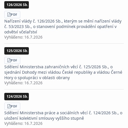
126/2026 Sb.
STÁHNOUT
PDF
Nařízení vlády č. 126/2026 Sb., kterým se mění nařízení vlády
č. 53/2023 Sb., o stanovení podmínek provádění opatření v
odvětví včelařství
Vyhlášeno:
16.7.2026
125/2026 Sb.
STÁHNOUT
PDF
Sdělení Ministerstva zahraničních věcí č. 125/2026 Sb., o
sjednání Dohody mezi vládou České republiky a vládou Černé
Hory o spolupráci v oblasti obrany
Vyhlášeno:
16.7.2026
124/2026 Sb.
STÁHNOUT
PDF
Sdělení Ministerstva práce a sociálních věcí č. 124/2026 Sb., o
uložení kolektivní smlouvy vyššího stupně
Vyhlášeno:
16.7.2026