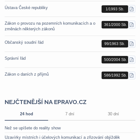
Ústava České republiky
1/1993 Sb.
STÁ
PDF
Zákon o provozu na pozemních komunikacích a o
361/2000 Sb.
STÁ
změnách některých zákonů
PDF
Občanský soudní řád
99/1963 Sb.
STÁ
PDF
Správní řád
500/2004 Sb.
STÁ
PDF
Zákon o daních z příjmů
586/1992 Sb.
STÁ
PDF
NEJČTENĚJŠÍ NA EPRAVO.CZ
24 hod
7 dní
30 dní
Než se upíšete do reality show
Uzavírky místních i účelových komunikací a zřizování objížděk