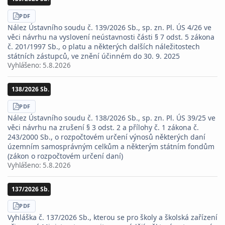
STÁHNOUT
PDF
Nález Ústavního soudu č. 139/2026 Sb., sp. zn. Pl. ÚS 4/26 ve
věci návrhu na vyslovení neústavnosti části § 7 odst. 5 zákona
č. 201/1997 Sb., o platu a některých dalších náležitostech
státních zástupců, ve znění účinném do 30. 9. 2025
Vyhlášeno:
5.8.2026
138/2026 Sb.
STÁHNOUT
PDF
Nález Ústavního soudu č. 138/2026 Sb., sp. zn. Pl. ÚS 39/25 ve
věci návrhu na zrušení § 3 odst. 2 a přílohy č. 1 zákona č.
243/2000 Sb., o rozpočtovém určení výnosů některých daní
územním samosprávným celkům a některým státním fondům
(zákon o rozpočtovém určení daní)
Vyhlášeno:
5.8.2026
137/2026 Sb.
STÁHNOUT
PDF
Vyhláška č. 137/2026 Sb., kterou se pro školy a školská zařízení