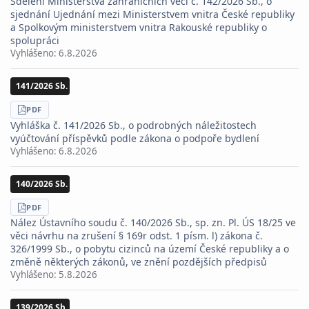
Sdělení Ministerstva zahraničních věcí č. 142/2026 Sb., o
sjednání Ujednání mezi Ministerstvem vnitra České republiky
a Spolkovým ministerstvem vnitra Rakouské republiky o
spolupráci
Vyhlášeno:
6.8.2026
141/2026 Sb.
STÁHNOUT
PDF
Vyhláška č. 141/2026 Sb., o podrobných náležitostech
vyúčtování příspěvků podle zákona o podpoře bydlení
Vyhlášeno:
6.8.2026
140/2026 Sb.
STÁHNOUT
PDF
Nález Ústavního soudu č. 140/2026 Sb., sp. zn. Pl. ÚS 18/25 ve
věci návrhu na zrušení § 169r odst. 1 písm. l) zákona č.
326/1999 Sb., o pobytu cizinců na území České republiky a o
změně některých zákonů, ve znění pozdějších předpisů
Vyhlášeno:
5.8.2026
139/2026 Sb.