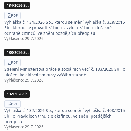
134/2026 Sb.
STÁHNOUT
PDF
Vyhláška č. 134/2026 Sb., kterou se mění vyhláška č. 328/2015
Sb., kterou se provádí zákon o azylu a zákon o dočasné
ochraně cizinců, ve znění pozdějších předpisů
Vyhlášeno:
29.7.2026
133/2026 Sb.
STÁHNOUT
PDF
Sdělení Ministerstva práce a sociálních věcí č. 133/2026 Sb., o
uložení kolektivní smlouvy vyššího stupně
Vyhlášeno:
29.7.2026
132/2026 Sb.
STÁHNOUT
PDF
Vyhláška č. 132/2026 Sb., kterou se mění vyhláška č. 408/2015
Sb., o Pravidlech trhu s elektřinou, ve znění pozdějších
předpisů
Vyhlášeno:
29.7.2026