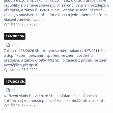
podpoře bydlení), zákon č. 73/2011 Sb., o Úřadu práce České
republiky a o změně souvisejících zákonů, ve znění pozdějších
předpisů, a zákon č. 360/2025 Sb., kterým se mění některé
zákony v souvislosti s přijetím zákona o jednotném měsíčním
hlášení zaměstnavatele
Vyhlášeno:
23.7.2026
128/2026 Sb.
STÁHNOUT
PDF
Zákon č. 128/2026 Sb., kterým se mění zákon č. 427/2011 Sb.,
o doplňkovém penzijním spoření, ve znění pozdějších
předpisů, a zákon č. 586/1992 Sb., o daních z příjmů, ve znění
pozdějších předpisů
Vyhlášeno:
23.7.2026
127/2026 Sb.
STÁHNOUT
PDF
Nařízení vlády č. 127/2026 Sb., o základních službách a
kritériích významnosti podle zákona o kritické infrastruktuře
Vyhlášeno:
17.7.2026