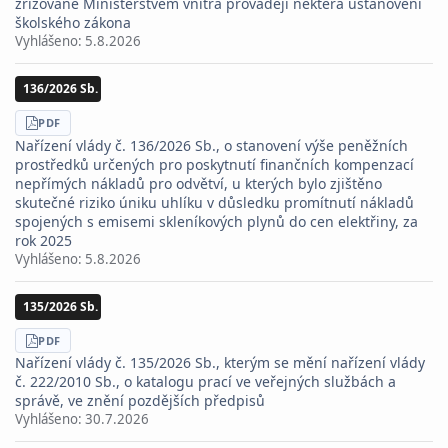
zřizované Ministerstvem vnitra provádějí některá ustanovení
školského zákona
Vyhlášeno:
5.8.2026
136/2026 Sb.
STÁHNOUT
PDF
Nařízení vlády č. 136/2026 Sb., o stanovení výše peněžních
prostředků určených pro poskytnutí finančních kompenzací
nepřímých nákladů pro odvětví, u kterých bylo zjištěno
skutečné riziko úniku uhlíku v důsledku promítnutí nákladů
spojených s emisemi skleníkových plynů do cen elektřiny, za
rok 2025
Vyhlášeno:
5.8.2026
135/2026 Sb.
STÁHNOUT
PDF
Nařízení vlády č. 135/2026 Sb., kterým se mění nařízení vlády
č. 222/2010 Sb., o katalogu prací ve veřejných službách a
správě, ve znění pozdějších předpisů
Vyhlášeno:
30.7.2026