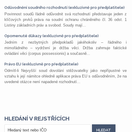
Odůvodnění soudního rozhodnutí (exkluzivně pro předplatitele)
Povinnost soudů řádně odůvodnit svá rozhodnutí představuje jeden z
klíčových prvků práva na soudní ochranu chráněného čl. 36 odst. 1
Listiny základních práv a svobod. Soudy mají...
Opomenuté důkazy (exkluzivně pro předplatitele)
Jedním z nezbytných předpokladů jakéhokoliv – řádného i
mimořádného – vydržení je držba věci. Držba zahrnuje faktické
ovládání věci (corpus possessionis) a současně...
Právo EU (exkluzivně pro předplatitele)
Odmítl-li Nejvyšší soud dovolání stěžovatelky jako nepřípustné ve
vztahu k její námitce ohledně aplikace práva EU s odůvodněním, že na
uvedené otázce není napadené rozhodnutí...
HLEDÁNÍ V REJSTŘÍCÍCH