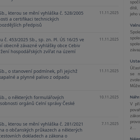
spočí
dítě,
Sb., kterou se mění vyhláška č. 528/2005
11.11.2025
jeho 
osti a certifikaci technických
 pozdějších předpisů
Valn
Spol
spol
 č. 453/2025 Sb., sp. zn. Pl. ÚS 16/25 ve
11.11.2025
spole
ní obecně závazné vyhlášky obce Cebiv
závaz
držení hospodářských zvířat na území
Usta
Účast
Sb., o stanovení podmínek, při jejichž
11.11.2025
se n
 kapalné a plynné palivo z odpadu
zvol
Může 
Sb., o některých formulářových
Náhr
10.11.2025
ůsobnosti orgánů Celní správy České
V př
pova
záko
prov
Sb., kterou se mění vyhláška č. 281/2021
7.11.2025
z...
ona o občanských průkazech a některých
cestovních dokladech a zákona o
Náje