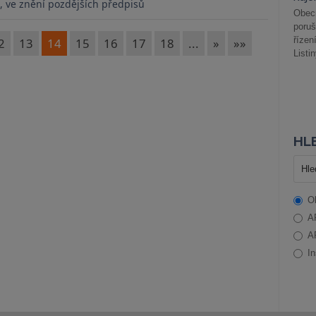
, ve znění pozdějších předpisů
Obec
poru
řízen
2
13
14
15
16
17
18
...
»
»»
Listi
HLE
O
A
A
In