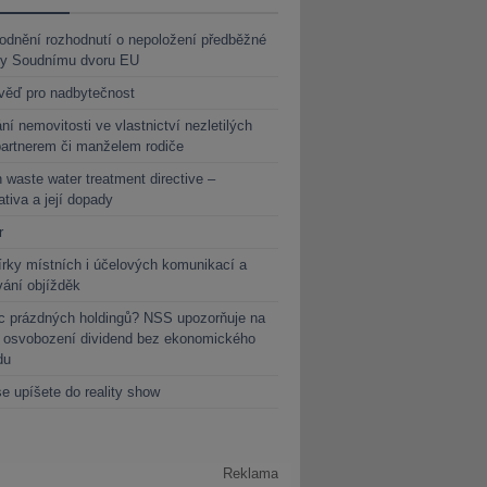
dnění rozhodnutí o nepoložení předběžné
ky Soudnímu dvoru EU
věď pro nadbytečnost
ní nemovitosti ve vlastnictví nezletilých
partnerem či manželem rodiče
 waste water treatment directive –
lativa a její dopady
r
rky místních i účelových komunikací a
vání objížděk
c prázdných holdingů? NSS upozorňuje na
y osvobození dividend bez ekonomického
du
e upíšete do reality show