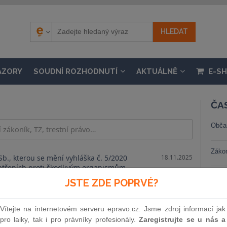
ÁZORY
SOUDNÍ ROZHODNUTÍ
AKTUÁLNĚ
E-S
ČA
Obča
Záko
Sb., kterou se mění vyhláška č. 5/2020
18.11.2025
atřeních proti škodlivým organismům
ášky č. 216/2024 Sb.
Trest
JSTE ZDE POPRVÉ?
Sb., kterou se mění vyhláška č. 142/2018
18.11.2025
Stav
Vítejte na internetovém serveru epravo.cz. Jsme zdroj informací jak
posouzení vlivu záměru a koncepce na
pro laiky, tak i pro právníky profesionály.
Zaregistrujte se u nás a
ality a ptačí oblasti a o náležitostech