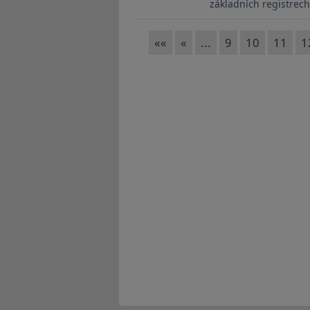
PDF
základních registrech
««
«
...
9
10
11
1