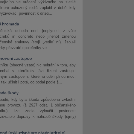
vajícího ve vrácení výživného na zletilé
 které ochuzený rodič zaplatil v době, kdy
vyživovací povinnost k dítěti...
á hromada
ečnická dohoda není (neplyne-li z vůle
ečníků in concreto něco jiného) změnou
čenské smlouvy (stojí „vedle“ ní). Jsou-li
ky převzaté společníky ve...
novení zástupce
níku (obecně vzato) nic nebrání v tom, aby
echal v kterékoliv fázi řízení zastoupit
eným zástupcem, kterému udělí plnou moc.
tak učinit i poté, co podal podle §...
ada škody
ípadě, kdy byla škoda způsobena zvláštní
hou provozu (§ 2927 odst. 1 občanského
níku), lze zcela vyloučit povinnost
ozovatele dopravy k náhradě škody (újmy)
mné (exkluzivně pro předplatitele)