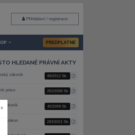
Přihlášení / registrace
HOP
PŘEDPLATNÉ
STO HLEDANÉ PRÁVNÍ AKTY
nský zákoník
89/2012 Sb.
STÁHNOUT
PDF
ník práce
262/2006 Sb.
STÁHNOUT
PDF
ní zákoník
40/2009 Sb.
x
STÁHNOUT
PDF
ební zákon
283/2021 Sb.
STÁHNOUT
PDF