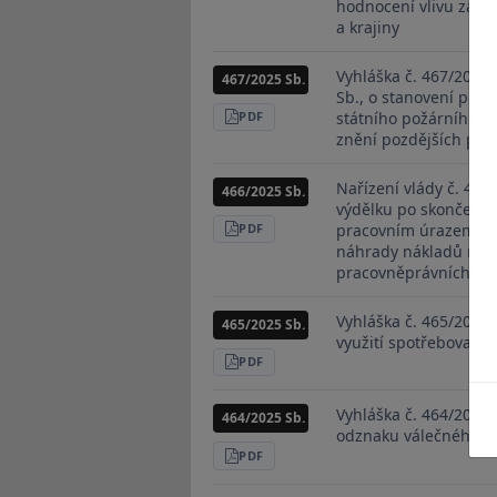
PDF
hodnocení vlivu záva
a krajiny
Vyhláška č. 467/2025 
467/2025 Sb.
Sb., o stanovení pod
státního požárního do
STÁHNOUT
PDF
znění pozdějších pře
Nařízení vlády č. 466
466/2025 Sb.
výdělku po skončení 
pracovním úrazem ne
STÁHNOUT
PDF
náhrady nákladů na v
pracovněprávních pře
Vyhláška č. 465/2025 
465/2025 Sb.
využití spotřebované 
STÁHNOUT
PDF
Vyhláška č. 464/2025 
464/2025 Sb.
odznaku válečného v
STÁHNOUT
PDF