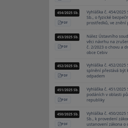
PDF
Vyhláška č. 454/2025 
454/2025 Sb.
Sb., o fyzické bezpečn
prostředků, ve znění
STÁHNOUT
PDF
Nález Ústavního soudu
453/2025 Sb.
věci návrhu na zruše
č. 2/2023 o chovu a 
STÁHNOUT
PDF
obce Cebiv
Vyhláška č. 452/2025 
452/2025 Sb.
splnění přestává být
odpadem
STÁHNOUT
PDF
Vyhláška č. 451/2025 
451/2025 Sb.
podáních v oblasti p
republiky
STÁHNOUT
PDF
Vyhláška č. 450/2025 
450/2025 Sb.
Sb., k provedení zák
ustanovení zákona o 
STÁHNOUT