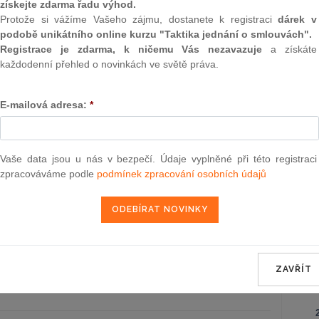
Záko
žného zásahu na zájmy ochrany přírody
získejte zdarma řadu výhod.
korpo
Protože si vážíme Vašeho zájmu, dostanete k registraci
dárek v
podobě unikátního online kurzu "Taktika jednání o smlouvách".
Ústav
Sb., kterou se mění vyhláška č. 246/2001
18.11.2025
Registrace je zdarma, k ničemu Vás nezavazuje
a získáte
mínek požární bezpečnosti a výkonu
každodenní přehled o novinkách ve světě práva.
zoru (vyhláška o požární prevenci), ve
Záko
dpisů
poze
E-mailová adresa:
*
o zm
/2025 Sb., o úpravě náhrady za ztrátu na
záko
13.11.2025
pracovní neschopnosti vzniklé
bo nemocí z povolání a o úpravě
Obča
Vaše data jsou u nás v bezpečí. Údaje vyplněné při této registraci
ýživu pozůstalých podle
zpracováváme podle
podmínek zpracování osobních údajů
dpisů (nařízení o úpravě náhrady)
Správ
Sb., o způsobech efektivního dalšího
13.11.2025
elektřiny
Zákon
Sb., o průkazu válečného veterána a
13.11.2025
ZAVŘÍT
eterána
NE