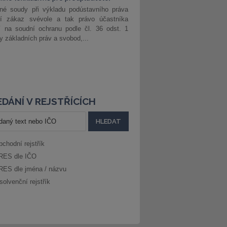
né soudy při výkladu podústavního práva
ší zákaz svévole a tak právo účastníka
í na soudní ochranu podle čl. 36 odst. 1
ny základních práv a svobod,...
DÁNÍ V REJSTŘÍCÍCH
bchodní rejstřík
RES dle IČO
RES dle jména / názvu
solvenční rejstřík