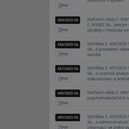
asistence v bydlení
STÁHNOUT
PDF
Nařízení vlády č. 459
459/2025 Sb.
č. 9/2002 Sb., kterým
výrobky z hlediska em
STÁHNOUT
PDF
Vyhláška č. 458/2025 
458/2025 Sb.
Sb., k provedení záko
vozidla
STÁHNOUT
PDF
Vyhláška č. 457/2025 
457/2025 Sb.
Sb., o územně analyt
dokumentaci a jedno
STÁHNOUT
PDF
Nařízení vlády č. 456
456/2025 Sb.
psychomodulačních l
STÁHNOUT
PDF
Vyhláška č. 455/2025 
455/2025 Sb.
Sb., o administrativn
informací, ve znění v
STÁHNOUT