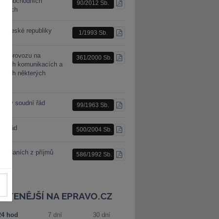
n o obchodních
90/2012 Sb.
STÁHNOUT
racích
PDF
a České republiky
1/1993 Sb.
STÁHNOUT
PDF
n o provozu na
361/2000 Sb.
STÁHNOUT
mních komunikacích a
PDF
ěnách některých
nů
nský soudní řád
99/1963 Sb.
STÁHNOUT
PDF
ní řád
500/2004 Sb.
STÁHNOUT
PDF
 o daních z příjmů
586/1992 Sb.
STÁHNOUT
PDF
JČTENĚJŠÍ NA EPRAVO.CZ
24 hod
7 dní
30 dní