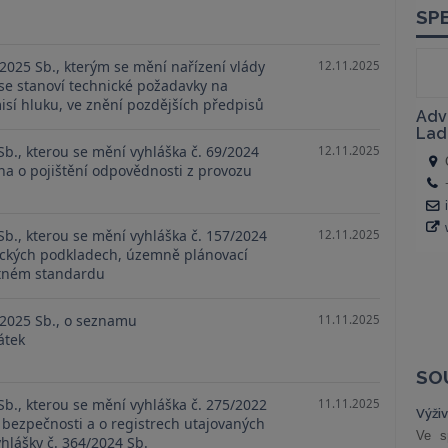
/2025 Sb., kterým se mění nařízení vlády
12.11.2025
 se stanoví technické požadavky na
isí hluku, ve znění pozdějších předpisů
Sb., kterou se mění vyhláška č. 69/2024
12.11.2025
na o pojištění odpovědnosti z provozu
Sb., kterou se mění vyhláška č. 157/2024
12.11.2025
ických podkladech, územně plánovací
tném standardu
/2025 Sb., o seznamu
11.11.2025
átek
SO
Sb., kterou se mění vyhláška č. 275/2022
11.11.2025
Výži
í bezpečnosti a o registrech utajovaných
Ve s
yhlášky č. 364/2024 Sb.