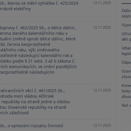
Sb., kterou se mění vyhláška č. 425/2024
13.11.2025
ýrobně elektřiny
Odůvo
otáz
Výpo
dopravy č. 462/2025 Sb., o délce dálnic,
12.11.2025
 června daného kalendářního roku v
Užívá
ntuální změně oproti délce dálnic, které
dětí 
 30. června bezprostředně
Urban
ndářního roku, výši změnového
legis
ostředně následující kalendářní rok a
atku podle § 21 odst. 3 až 6 zákona č.
Odpo
ních komunikacích, ve znění pozdějších
Uzaví
 bezprostředně následujícím
zřizo
Kone
zahraničních věcí č. 461/2025 Sb.,
12.11.2025
limit
Dohoda mezi vládou Alžírské
důvo
 republiky na straně jedné a vládou
Než s
dou Slovenské republiky na straně
ních záležitostí
Sb., o vymezení rozsahu činností
12.11.2025