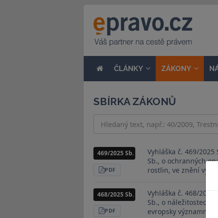
ČLÁNKY
ZÁKONY
N
SBÍRKA ZÁKONŮ
Vyhláška č. 469/2025 
469/2025 Sb.
Sb., o ochranných op
rostlin, ve znění vyhl
STÁHNOUT
PDF
Vyhláška č. 468/2025 
468/2025 Sb.
Sb., o náležitostech 
evropsky významné lok
STÁHNOUT