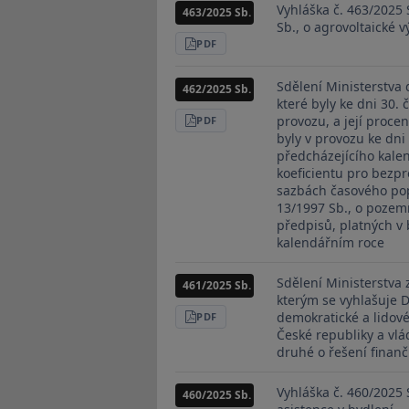
Vyhláška č. 463/2025 
463/2025 Sb.
Sb., o agrovoltaické v
STÁHNOUT
PDF
Sdělení Ministerstva 
462/2025 Sb.
které byly ke dni 30.
provozu, a její proce
STÁHNOUT
PDF
byly v provozu ke dni
předcházejícího kale
koeficientu pro bezpr
sazbách časového popl
13/1997 Sb., o pozem
předpisů, platných v
kalendářním roce
Sdělení Ministerstva 
461/2025 Sb.
kterým se vyhlašuje 
demokratické a lidové
STÁHNOUT
PDF
České republiky a vlá
druhé o řešení finanč
Vyhláška č. 460/2025 
460/2025 Sb.