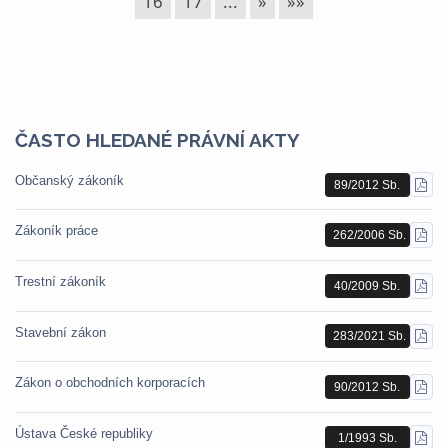
16
17
...
»
»»
ČASTO HLEDANÉ PRÁVNÍ AKTY
Občanský zákoník
89/2012 Sb.
STÁ
PDF
Zákoník práce
262/2006 Sb.
STÁ
PDF
Trestní zákoník
40/2009 Sb.
STÁ
PDF
Stavební zákon
283/2021 Sb.
STÁ
PDF
Zákon o obchodních korporacích
90/2012 Sb.
STÁ
PDF
Ústava České republiky
1/1993 Sb.
STÁ