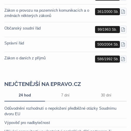
PDF
Zákon o provozu na pozemních komunikacích a o
361/2000 Sb.
STÁ
změnách některých zákonů
PDF
Občanský soudní řád
99/1963 Sb.
STÁ
PDF
Správní řád
500/2004 Sb.
STÁ
PDF
Zákon o daních z příjmů
586/1992 Sb.
STÁ
PDF
NEJČTENĚJŠÍ NA EPRAVO.CZ
24 hod
7 dní
30 dní
Odůvodnění rozhodnutí o nepoložení předběžné otázky Soudnímu
dvoru EU
Výpověď pro nadbytečnost