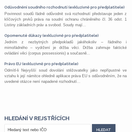
Odůvodnění soudního rozhodnutí (exkluzivně pro předplatitele)
Povinnost soudů řádně odůvodnit svá rozhodnutí představuje jeden z
klíčových prvků práva na soudní ochranu chráněného čl. 36 odst. 1
Listiny základních práv a svobod. Soudy mají...
Opomenuté důkazy (exkluzivně pro předplatitele)
Jedním z nezbytných předpokladů jakéhokoliv – řádného i
mimořádného – vydržení je držba věci. Držba zahrnuje faktické
ovládání věci (corpus possessionis) a současně...
Právo EU (exkluzivně pro předplatitele)
Odmítl-li Nejvyšší soud dovolání stěžovatelky jako nepřípustné ve
vztahu k její námitce ohledně aplikace práva EU s odůvodněním, že na
uvedené otázce není napadené rozhodnutí...
HLEDÁNÍ V REJSTŘÍCÍCH