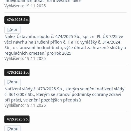
individuálních dotací na investiční akce
Vyhlášeno:
19.11.2025
474/2025 Sb.
STÁHNOUT
PDF
Nález Ústavního soudu č. 474/2025 Sb., sp. zn. Pl. ÚS 7/25 ve
věci návrhu na zrušení příloh č. 1 a 10 vyhlášky č. 314/2024
Sb., o stanovení hodnot bodu, výše úhrad za hrazené služby a
regulačních omezení pro rok 2025
Vyhlášeno:
19.11.2025
473/2025 Sb.
STÁHNOUT
PDF
Nařízení vlády č. 473/2025 Sb., kterým se mění nařízení vlády
č. 361/2007 Sb., kterým se stanoví podmínky ochrany zdraví
při práci, ve znění pozdějších předpisů
Vyhlášeno:
19.11.2025
472/2025 Sb.
STÁHNOUT