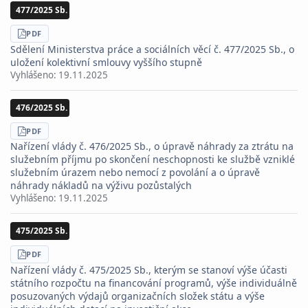
477/2025 Sb.
STÁHNOUT
PDF
Sdělení Ministerstva práce a sociálních věcí č. 477/2025 Sb., o
uložení kolektivní smlouvy vyššího stupně
Vyhlášeno:
19.11.2025
476/2025 Sb.
STÁHNOUT
PDF
Nařízení vlády č. 476/2025 Sb., o úpravě náhrady za ztrátu na
služebním příjmu po skončení neschopnosti ke službě vzniklé
služebním úrazem nebo nemocí z povolání a o úpravě
náhrady nákladů na výživu pozůstalých
Vyhlášeno:
19.11.2025
475/2025 Sb.
STÁHNOUT
PDF
Nařízení vlády č. 475/2025 Sb., kterým se stanoví výše účasti
státního rozpočtu na financování programů, výše individuálně
posuzovaných výdajů organizačních složek státu a výše