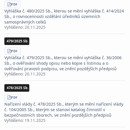
STÁHNOUT
PDF
Vyhláška č. 480/2025 Sb., kterou se mění vyhláška č. 414/2024
Sb., o rovnocennosti vzdělání úředníků územních
samosprávných celků
Vyhlášeno:
20.11.2025
479/2025 Sb.
STÁHNOUT
PDF
Vyhláška č. 479/2025 Sb., kterou se mění vyhláška č. 36/2006
Sb., o ověřování shody opisu nebo kopie s listinou a o
ověřování pravosti podpisu, ve znění pozdějších předpisů
Vyhlášeno:
20.11.2025
478/2025 Sb.
STÁHNOUT
PDF
Nařízení vlády č. 478/2025 Sb., kterým se mění nařízení vlády
č. 104/2005 Sb., kterým se stanoví katalog činností v
bezpečnostních sborech, ve znění pozdějších předpisů
Vyhlášeno:
19.11.2025