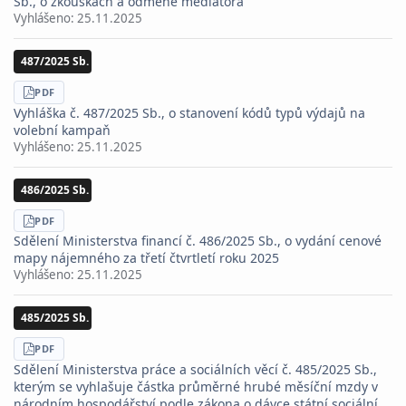
Sb., o zkouškách a odměně mediátora
Vyhlášeno:
25.11.2025
487/2025 Sb.
STÁHNOUT
PDF
Vyhláška č. 487/2025 Sb., o stanovení kódů typů výdajů na
volební kampaň
Vyhlášeno:
25.11.2025
486/2025 Sb.
STÁHNOUT
PDF
Sdělení Ministerstva financí č. 486/2025 Sb., o vydání cenové
mapy nájemného za třetí čtvrtletí roku 2025
Vyhlášeno:
25.11.2025
485/2025 Sb.
STÁHNOUT
PDF
Sdělení Ministerstva práce a sociálních věcí č. 485/2025 Sb.,
kterým se vyhlašuje částka průměrné hrubé měsíční mzdy v
národním hospodářství podle zákona o dávce státní sociální