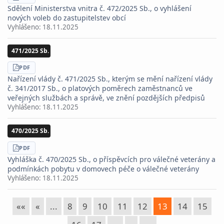
PDF
Sdělení Ministerstva vnitra č. 472/2025 Sb., o vyhlášení
nových voleb do zastupitelstev obcí
Vyhlášeno:
18.11.2025
471/2025 Sb.
STÁHNOUT
PDF
Nařízení vlády č. 471/2025 Sb., kterým se mění nařízení vlády
č. 341/2017 Sb., o platových poměrech zaměstnanců ve
veřejných službách a správě, ve znění pozdějších předpisů
Vyhlášeno:
18.11.2025
470/2025 Sb.
STÁHNOUT
PDF
Vyhláška č. 470/2025 Sb., o příspěvcích pro válečné veterány a
podmínkách pobytu v domovech péče o válečné veterány
Vyhlášeno:
18.11.2025
««
«
...
8
9
10
11
12
13
14
15