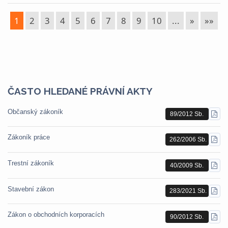
1
2
3
4
5
6
7
8
9
10
...
»
»»
ČASTO HLEDANÉ PRÁVNÍ AKTY
Občanský zákoník
89/2012 Sb.
STÁ
PDF
Zákoník práce
262/2006 Sb.
STÁ
PDF
Trestní zákoník
40/2009 Sb.
STÁ
PDF
Stavební zákon
283/2021 Sb.
STÁ
PDF
Zákon o obchodních korporacích
90/2012 Sb.
STÁ
PDF