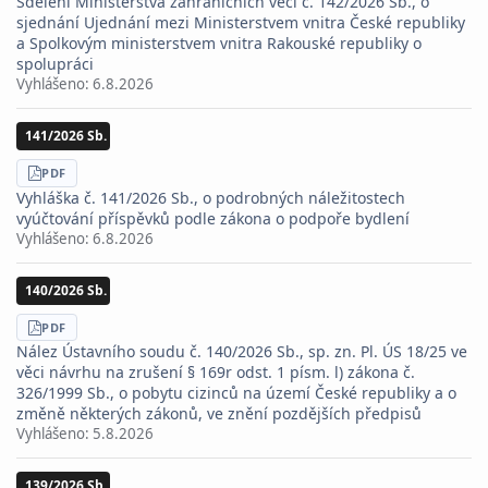
Sdělení Ministerstva zahraničních věcí č. 142/2026 Sb., o
sjednání Ujednání mezi Ministerstvem vnitra České republiky
a Spolkovým ministerstvem vnitra Rakouské republiky o
spolupráci
Vyhlášeno:
6.8.2026
141/2026 Sb.
STÁHNOUT
PDF
Vyhláška č. 141/2026 Sb., o podrobných náležitostech
vyúčtování příspěvků podle zákona o podpoře bydlení
Vyhlášeno:
6.8.2026
140/2026 Sb.
STÁHNOUT
PDF
Nález Ústavního soudu č. 140/2026 Sb., sp. zn. Pl. ÚS 18/25 ve
věci návrhu na zrušení § 169r odst. 1 písm. l) zákona č.
326/1999 Sb., o pobytu cizinců na území České republiky a o
změně některých zákonů, ve znění pozdějších předpisů
Vyhlášeno:
5.8.2026
139/2026 Sb.