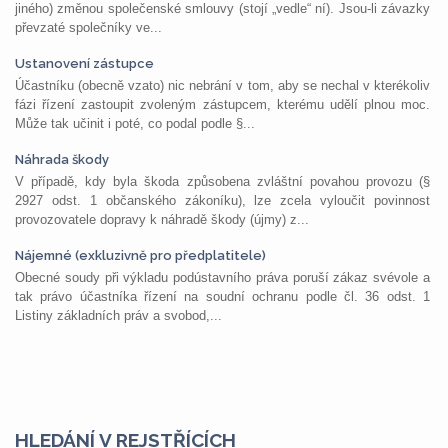
jiného) změnou společenské smlouvy (stojí „vedle“ ní). Jsou-li závazky
převzaté společníky ve...
Ustanovení zástupce
Účastníku (obecně vzato) nic nebrání v tom, aby se nechal v kterékoliv
fázi řízení zastoupit zvoleným zástupcem, kterému udělí plnou moc.
Může tak učinit i poté, co podal podle §...
Náhrada škody
V případě, kdy byla škoda způsobena zvláštní povahou provozu (§
2927 odst. 1 občanského zákoníku), lze zcela vyloučit povinnost
provozovatele dopravy k náhradě škody (újmy) z...
Nájemné (exkluzivně pro předplatitele)
Obecné soudy při výkladu podústavního práva poruší zákaz svévole a
tak právo účastníka řízení na soudní ochranu podle čl. 36 odst. 1
Listiny základních práv a svobod,...
HLEDÁNÍ V REJSTŘÍCÍCH