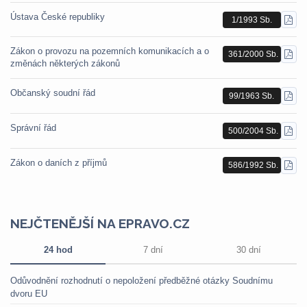
Ústava České republiky
1/1993 Sb.
STÁ
PDF
Zákon o provozu na pozemních komunikacích a o
361/2000 Sb.
STÁ
změnách některých zákonů
PDF
Občanský soudní řád
99/1963 Sb.
STÁ
PDF
Správní řád
500/2004 Sb.
STÁ
PDF
Zákon o daních z příjmů
586/1992 Sb.
STÁ
PDF
NEJČTENĚJŠÍ NA EPRAVO.CZ
24 hod
7 dní
30 dní
Odůvodnění rozhodnutí o nepoložení předběžné otázky Soudnímu
dvoru EU