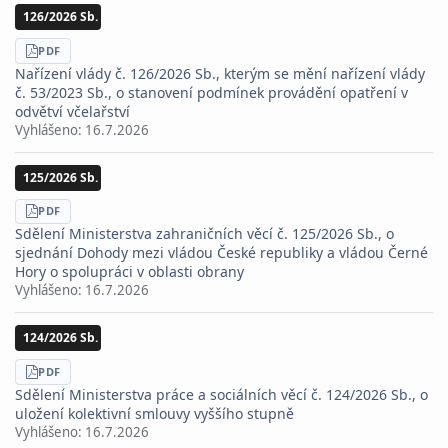
126/2026 Sb.
STÁHNOUT
PDF
Nařízení vlády č. 126/2026 Sb., kterým se mění nařízení vlády
č. 53/2023 Sb., o stanovení podmínek provádění opatření v
odvětví včelařství
Vyhlášeno:
16.7.2026
125/2026 Sb.
STÁHNOUT
PDF
Sdělení Ministerstva zahraničních věcí č. 125/2026 Sb., o
sjednání Dohody mezi vládou České republiky a vládou Černé
Hory o spolupráci v oblasti obrany
Vyhlášeno:
16.7.2026
124/2026 Sb.
STÁHNOUT
PDF
Sdělení Ministerstva práce a sociálních věcí č. 124/2026 Sb., o
uložení kolektivní smlouvy vyššího stupně
Vyhlášeno:
16.7.2026