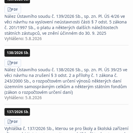
STÁHNOUT
PDF
Nález Ústavního soudu č. 139/2026 Sb., sp. zn. Pl. ÚS 4/26 ve
věci návrhu na vyslovení neústavnosti části § 7 odst. 5 zákona
č. 201/1997 Sb., o platu a některých dalších náležitostech
státních zástupců, ve znění účinném do 30. 9. 2025
Vyhlášeno:
5.8.2026
138/2026 Sb.
STÁHNOUT
PDF
Nález Ústavního soudu č. 138/2026 Sb., sp. zn. Pl. ÚS 39/25 ve
věci návrhu na zrušení § 3 odst. 2 a přílohy č. 1 zákona č.
243/2000 Sb., o rozpočtovém určení výnosů některých daní
územním samosprávným celkům a některým státním fondům
(zákon o rozpočtovém určení daní)
Vyhlášeno:
5.8.2026
137/2026 Sb.
STÁHNOUT
PDF
Vyhláška č. 137/2026 Sb., kterou se pro školy a školská zařízení