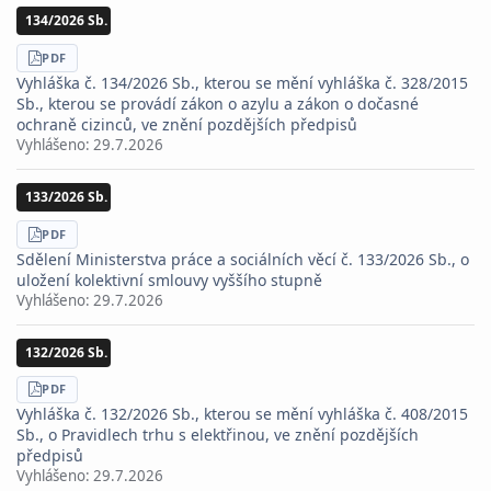
134/2026 Sb.
STÁHNOUT
PDF
Vyhláška č. 134/2026 Sb., kterou se mění vyhláška č. 328/2015
Sb., kterou se provádí zákon o azylu a zákon o dočasné
ochraně cizinců, ve znění pozdějších předpisů
Vyhlášeno:
29.7.2026
133/2026 Sb.
STÁHNOUT
PDF
Sdělení Ministerstva práce a sociálních věcí č. 133/2026 Sb., o
uložení kolektivní smlouvy vyššího stupně
Vyhlášeno:
29.7.2026
132/2026 Sb.
STÁHNOUT
PDF
Vyhláška č. 132/2026 Sb., kterou se mění vyhláška č. 408/2015
Sb., o Pravidlech trhu s elektřinou, ve znění pozdějších
předpisů
Vyhlášeno:
29.7.2026