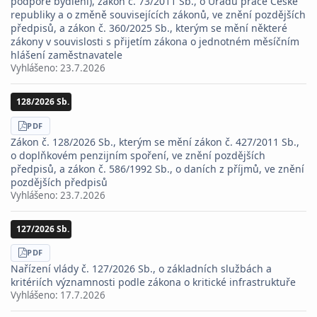
podpoře bydlení), zákon č. 73/2011 Sb., o Úřadu práce České
republiky a o změně souvisejících zákonů, ve znění pozdějších
předpisů, a zákon č. 360/2025 Sb., kterým se mění některé
zákony v souvislosti s přijetím zákona o jednotném měsíčním
hlášení zaměstnavatele
Vyhlášeno:
23.7.2026
128/2026 Sb.
STÁHNOUT
PDF
Zákon č. 128/2026 Sb., kterým se mění zákon č. 427/2011 Sb.,
o doplňkovém penzijním spoření, ve znění pozdějších
předpisů, a zákon č. 586/1992 Sb., o daních z příjmů, ve znění
pozdějších předpisů
Vyhlášeno:
23.7.2026
127/2026 Sb.
STÁHNOUT
PDF
Nařízení vlády č. 127/2026 Sb., o základních službách a
kritériích významnosti podle zákona o kritické infrastruktuře
Vyhlášeno:
17.7.2026