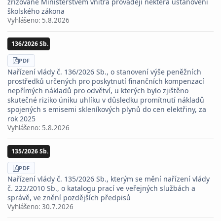
zřizované Ministerstvem vnitra provádějí některá ustanovení
školského zákona
Vyhlášeno:
5.8.2026
136/2026 Sb.
STÁHNOUT
PDF
Nařízení vlády č. 136/2026 Sb., o stanovení výše peněžních
prostředků určených pro poskytnutí finančních kompenzací
nepřímých nákladů pro odvětví, u kterých bylo zjištěno
skutečné riziko úniku uhlíku v důsledku promítnutí nákladů
spojených s emisemi skleníkových plynů do cen elektřiny, za
rok 2025
Vyhlášeno:
5.8.2026
135/2026 Sb.
STÁHNOUT
PDF
Nařízení vlády č. 135/2026 Sb., kterým se mění nařízení vlády
č. 222/2010 Sb., o katalogu prací ve veřejných službách a
správě, ve znění pozdějších předpisů
Vyhlášeno:
30.7.2026