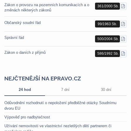
Zákon o provozu na pozemních komunikacích a o
361/2000 Sb.
STÁ
změnách některých zákonů
PDF
Občanský soudní řád
99/1963 Sb.
STÁ
PDF
Správní řád
500/2004 Sb.
STÁ
PDF
Zákon o daních z příjmů
586/1992 Sb.
STÁ
PDF
NEJČTENĚJŠÍ NA EPRAVO.CZ
24 hod
7 dní
30 dní
Odůvodnění rozhodnutí o nepoložení předběžné otázky Soudnímu
dvoru EU
Výpověď pro nadbytečnost
Užívání nemovitosti ve vlastnictví nezletilých dětí partnerem či