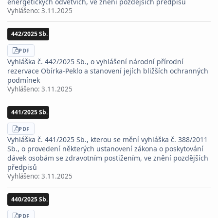
energetických odvětvích, ve znění pozdějších předpisů
Vyhlášeno:
3.11.2025
442/2025 Sb.
STÁHNOUT
PDF
Vyhláška č. 442/2025 Sb., o vyhlášení národní přírodní
rezervace Obírka-Peklo a stanovení jejích bližších ochranných
podmínek
Vyhlášeno:
3.11.2025
441/2025 Sb.
STÁHNOUT
PDF
Vyhláška č. 441/2025 Sb., kterou se mění vyhláška č. 388/2011
Sb., o provedení některých ustanovení zákona o poskytování
dávek osobám se zdravotním postižením, ve znění pozdějších
předpisů
Vyhlášeno:
3.11.2025
440/2025 Sb.