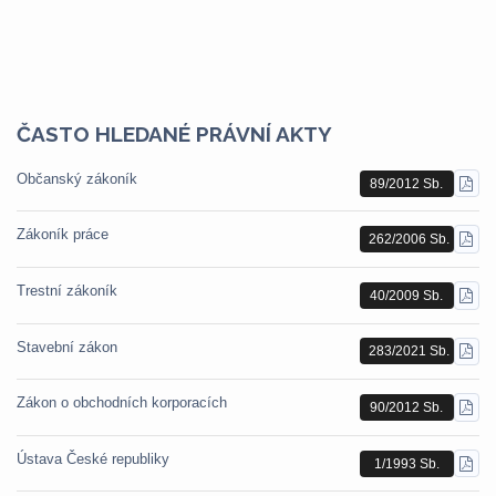
ČASTO HLEDANÉ PRÁVNÍ AKTY
Občanský zákoník
89/2012 Sb.
STÁ
PDF
Zákoník práce
262/2006 Sb.
STÁ
PDF
Trestní zákoník
40/2009 Sb.
STÁ
PDF
Stavební zákon
283/2021 Sb.
STÁ
PDF
Zákon o obchodních korporacích
90/2012 Sb.
STÁ
PDF
Ústava České republiky
1/1993 Sb.
STÁ
PDF