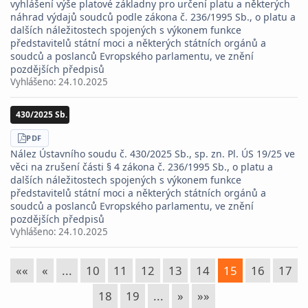
vyhlášení výše platové základny pro určení platu a některých
náhrad výdajů soudců podle zákona č. 236/1995 Sb., o platu a
dalších náležitostech spojených s výkonem funkce
představitelů státní moci a některých státních orgánů a
soudců a poslanců Evropského parlamentu, ve znění
pozdějších předpisů
Vyhlášeno:
24.10.2025
430/2025 Sb.
STÁHNOUT
PDF
Nález Ústavního soudu č. 430/2025 Sb., sp. zn. Pl. ÚS 19/25 ve
věci na zrušení části § 4 zákona č. 236/1995 Sb., o platu a
dalších náležitostech spojených s výkonem funkce
představitelů státní moci a některých státních orgánů a
soudců a poslanců Evropského parlamentu, ve znění
pozdějších předpisů
Vyhlášeno:
24.10.2025
««
«
...
10
11
12
13
14
15
16
17
18
19
...
»
»»