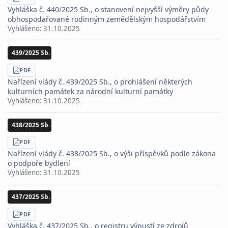
STÁHNOUT
PDF
Vyhláška č. 440/2025 Sb., o stanovení nejvyšší výměry půdy
obhospodařované rodinným zemědělským hospodářstvím
Vyhlášeno:
31.10.2025
439/2025 Sb.
STÁHNOUT
PDF
Nařízení vlády č. 439/2025 Sb., o prohlášení některých
kulturních památek za národní kulturní památky
Vyhlášeno:
31.10.2025
438/2025 Sb.
STÁHNOUT
PDF
Nařízení vlády č. 438/2025 Sb., o výši příspěvků podle zákona
o podpoře bydlení
Vyhlášeno:
31.10.2025
437/2025 Sb.
STÁHNOUT
PDF
Vyhláška č. 437/2025 Sb., o registru výpustí ze zdrojů