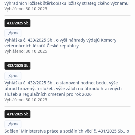
výhradních ložisek štěrkopísku ložisky strategického významu
Vyhlášeno:
30.10.2025
433/2025 Sb.
STÁHNOUT
PDF
Vyhláška č. 433/2025 Sb., o výši náhrady výdajů Komory
veterinárních lékařů České republiky
Vyhlášeno:
30.10.2025
432/2025 Sb.
STÁHNOUT
PDF
Vyhláška č. 432/2025 Sb., o stanovení hodnot bodu, výše
úhrad hrazených služeb, výše záloh na úhradu hrazených
služeb a regulačních omezení pro rok 2026
Vyhlášeno:
30.10.2025
431/2025 Sb.
STÁHNOUT
PDF
Sdělení Ministerstva práce a sociálních věcí č. 431/2025 Sb., o