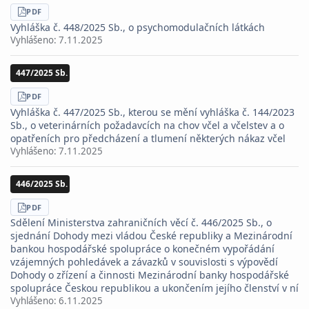
STÁHNOUT
PDF
Vyhláška č. 448/2025 Sb., o psychomodulačních látkách
Vyhlášeno:
7.11.2025
447/2025 Sb.
STÁHNOUT
PDF
Vyhláška č. 447/2025 Sb., kterou se mění vyhláška č. 144/2023
Sb., o veterinárních požadavcích na chov včel a včelstev a o
opatřeních pro předcházení a tlumení některých nákaz včel
Vyhlášeno:
7.11.2025
446/2025 Sb.
STÁHNOUT
PDF
Sdělení Ministerstva zahraničních věcí č. 446/2025 Sb., o
sjednání Dohody mezi vládou České republiky a Mezinárodní
bankou hospodářské spolupráce o konečném vypořádání
vzájemných pohledávek a závazků v souvislosti s výpovědí
Dohody o zřízení a činnosti Mezinárodní banky hospodářské
spolupráce Českou republikou a ukončením jejího členství v ní
Vyhlášeno:
6.11.2025