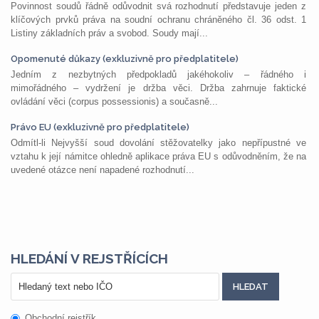
Povinnost soudů řádně odůvodnit svá rozhodnutí představuje jeden z
klíčových prvků práva na soudní ochranu chráněného čl. 36 odst. 1
Listiny základních práv a svobod. Soudy mají...
Opomenuté důkazy (exkluzivně pro předplatitele)
Jedním z nezbytných předpokladů jakéhokoliv – řádného i
mimořádného – vydržení je držba věci. Držba zahrnuje faktické
ovládání věci (corpus possessionis) a současně...
Právo EU (exkluzivně pro předplatitele)
Odmítl-li Nejvyšší soud dovolání stěžovatelky jako nepřípustné ve
vztahu k její námitce ohledně aplikace práva EU s odůvodněním, že na
uvedené otázce není napadené rozhodnutí...
HLEDÁNÍ V REJSTŘÍCÍCH
Obchodní rejstřík