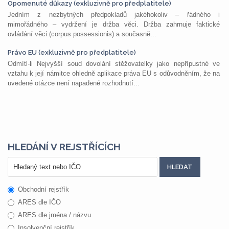
Opomenuté důkazy (exkluzivně pro předplatitele)
Jedním z nezbytných předpokladů jakéhokoliv – řádného i
mimořádného – vydržení je držba věci. Držba zahrnuje faktické
ovládání věci (corpus possessionis) a současně...
Právo EU (exkluzivně pro předplatitele)
Odmítl-li Nejvyšší soud dovolání stěžovatelky jako nepřípustné ve
vztahu k její námitce ohledně aplikace práva EU s odůvodněním, že na
uvedené otázce není napadené rozhodnutí...
HLEDÁNÍ V REJSTŘÍCÍCH
Obchodní rejstřík
ARES dle IČO
ARES dle jména / názvu
Insolvenční rejstřík