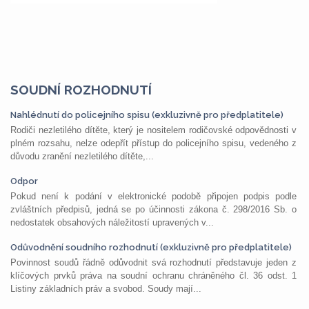
SOUDNÍ ROZHODNUTÍ
Nahlédnutí do policejního spisu (exkluzivně pro předplatitele)
Rodiči nezletilého dítěte, který je nositelem rodičovské odpovědnosti v
plném rozsahu, nelze odepřít přístup do policejního spisu, vedeného z
důvodu zranění nezletilého dítěte,...
Odpor
Pokud není k podání v elektronické podobě připojen podpis podle
zvláštních předpisů, jedná se po účinnosti zákona č. 298/2016 Sb. o
nedostatek obsahových náležitostí upravených v...
Odůvodnění soudního rozhodnutí (exkluzivně pro předplatitele)
Povinnost soudů řádně odůvodnit svá rozhodnutí představuje jeden z
klíčových prvků práva na soudní ochranu chráněného čl. 36 odst. 1
Listiny základních práv a svobod. Soudy mají...