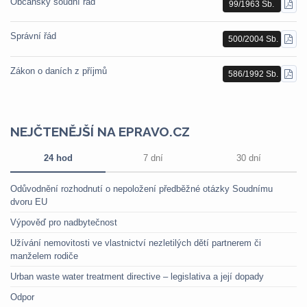
Občanský soudní řád
99/1963 Sb.
STÁ
PDF
Správní řád
500/2004 Sb.
STÁ
PDF
Zákon o daních z příjmů
586/1992 Sb.
STÁ
PDF
NEJČTENĚJŠÍ NA EPRAVO.CZ
24 hod
7 dní
30 dní
Odůvodnění rozhodnutí o nepoložení předběžné otázky Soudnímu
dvoru EU
Výpověď pro nadbytečnost
Užívání nemovitosti ve vlastnictví nezletilých dětí partnerem či
manželem rodiče
Urban waste water treatment directive – legislativa a její dopady
Odpor