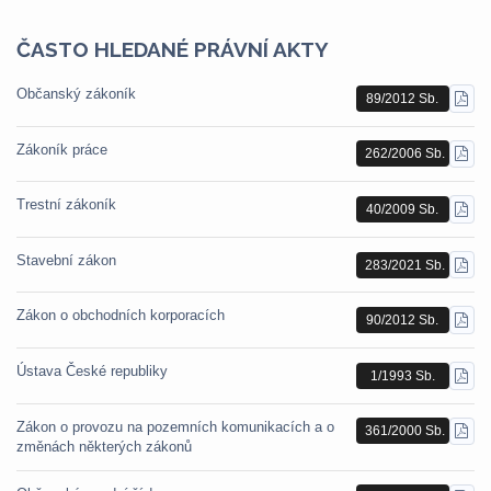
ČASTO HLEDANÉ PRÁVNÍ AKTY
Občanský zákoník
89/2012 Sb.
STÁ
PDF
Zákoník práce
262/2006 Sb.
STÁ
PDF
Trestní zákoník
40/2009 Sb.
STÁ
PDF
Stavební zákon
283/2021 Sb.
STÁ
PDF
Zákon o obchodních korporacích
90/2012 Sb.
STÁ
PDF
Ústava České republiky
1/1993 Sb.
STÁ
PDF
Zákon o provozu na pozemních komunikacích a o
361/2000 Sb.
STÁ
změnách některých zákonů
PDF