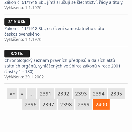
Zákon č. 61/1918 Sb., jímž zrušují se šlechtictví, řády a tituly.
Vyhlášeno:
1.1.1970
2/1918 Sb.
Zákon č. 11/1918 Sb., o zřízení samostatného státu
československého.
Vyhlášeno:
1.1.1970
0/0 Sb.
Chronologický seznam právních předpisů a dalších aktů
státních orgánů, vyhlášených ve Sbírce zákonů v roce 2001
(částky 1 - 180)
Vyhlášeno:
29.1.2002
««
«
...
2391
2392
2393
2394
2395
2396
2397
2398
2399
2400