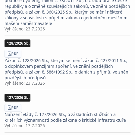
podpoře bydlení), zákon č. 73/2011 Sb., o Úřadu práce České
republiky a o změně souvisejících zákonů, ve znění pozdějších
předpisů, a zákon č. 360/2025 Sb., kterým se mění některé
zákony v souvislosti s přijetím zákona o jednotném měsíčním
hlášení zaměstnavatele
Vyhlášeno:
23.7.2026
128/2026 Sb.
STÁHNOUT
PDF
Zákon č. 128/2026 Sb., kterým se mění zákon č. 427/2011 Sb.,
o doplňkovém penzijním spoření, ve znění pozdějších
předpisů, a zákon č. 586/1992 Sb., o daních z příjmů, ve znění
pozdějších předpisů
Vyhlášeno:
23.7.2026
127/2026 Sb.
STÁHNOUT
PDF
Nařízení vlády č. 127/2026 Sb., o základních službách a
kritériích významnosti podle zákona o kritické infrastruktuře
Vyhlášeno:
17.7.2026