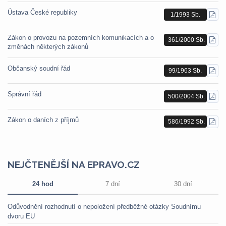
Ústava České republiky
1/1993 Sb.
STÁ
PDF
Zákon o provozu na pozemních komunikacích a o
361/2000 Sb.
STÁ
změnách některých zákonů
PDF
Občanský soudní řád
99/1963 Sb.
STÁ
PDF
Správní řád
500/2004 Sb.
STÁ
PDF
Zákon o daních z příjmů
586/1992 Sb.
STÁ
PDF
NEJČTENĚJŠÍ NA EPRAVO.CZ
24 hod
7 dní
30 dní
Odůvodnění rozhodnutí o nepoložení předběžné otázky Soudnímu
dvoru EU