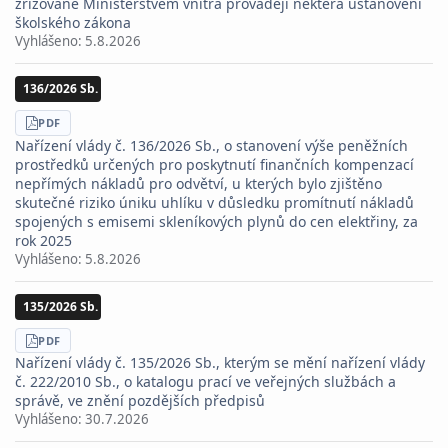
zřizované Ministerstvem vnitra provádějí některá ustanovení
školského zákona
Vyhlášeno:
5.8.2026
136/2026 Sb.
STÁHNOUT
PDF
Nařízení vlády č. 136/2026 Sb., o stanovení výše peněžních
prostředků určených pro poskytnutí finančních kompenzací
nepřímých nákladů pro odvětví, u kterých bylo zjištěno
skutečné riziko úniku uhlíku v důsledku promítnutí nákladů
spojených s emisemi skleníkových plynů do cen elektřiny, za
rok 2025
Vyhlášeno:
5.8.2026
135/2026 Sb.
STÁHNOUT
PDF
Nařízení vlády č. 135/2026 Sb., kterým se mění nařízení vlády
č. 222/2010 Sb., o katalogu prací ve veřejných službách a
správě, ve znění pozdějších předpisů
Vyhlášeno:
30.7.2026