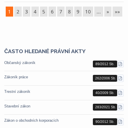
1
2
3
4
5
6
7
8
9
10
...
»
»»
ČASTO HLEDANÉ PRÁVNÍ AKTY
Občanský zákoník
89/2012 Sb.
STÁ
PDF
Zákoník práce
262/2006 Sb.
STÁ
PDF
Trestní zákoník
40/2009 Sb.
STÁ
PDF
Stavební zákon
283/2021 Sb.
STÁ
PDF
Zákon o obchodních korporacích
90/2012 Sb.
STÁ
PDF