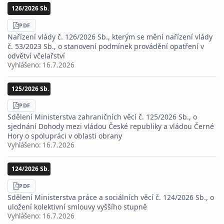
126/2026 Sb.
STÁHNOUT
PDF
Nařízení vlády č. 126/2026 Sb., kterým se mění nařízení vlády
č. 53/2023 Sb., o stanovení podmínek provádění opatření v
odvětví včelařství
Vyhlášeno:
16.7.2026
125/2026 Sb.
STÁHNOUT
PDF
Sdělení Ministerstva zahraničních věcí č. 125/2026 Sb., o
sjednání Dohody mezi vládou České republiky a vládou Černé
Hory o spolupráci v oblasti obrany
Vyhlášeno:
16.7.2026
124/2026 Sb.
STÁHNOUT
PDF
Sdělení Ministerstva práce a sociálních věcí č. 124/2026 Sb., o
uložení kolektivní smlouvy vyššího stupně
Vyhlášeno:
16.7.2026