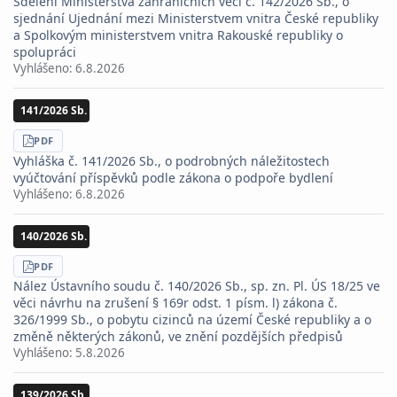
Sdělení Ministerstva zahraničních věcí č. 142/2026 Sb., o
sjednání Ujednání mezi Ministerstvem vnitra České republiky
a Spolkovým ministerstvem vnitra Rakouské republiky o
spolupráci
Vyhlášeno:
6.8.2026
141/2026 Sb.
STÁHNOUT
PDF
Vyhláška č. 141/2026 Sb., o podrobných náležitostech
vyúčtování příspěvků podle zákona o podpoře bydlení
Vyhlášeno:
6.8.2026
140/2026 Sb.
STÁHNOUT
PDF
Nález Ústavního soudu č. 140/2026 Sb., sp. zn. Pl. ÚS 18/25 ve
věci návrhu na zrušení § 169r odst. 1 písm. l) zákona č.
326/1999 Sb., o pobytu cizinců na území České republiky a o
změně některých zákonů, ve znění pozdějších předpisů
Vyhlášeno:
5.8.2026
139/2026 Sb.