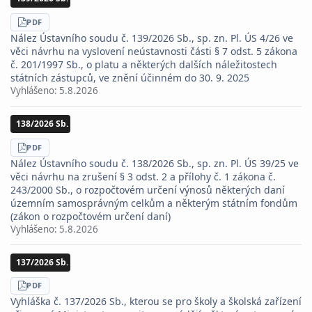
STÁHNOUT
PDF
Nález Ústavního soudu č. 139/2026 Sb., sp. zn. Pl. ÚS 4/26 ve
věci návrhu na vyslovení neústavnosti části § 7 odst. 5 zákona
č. 201/1997 Sb., o platu a některých dalších náležitostech
státních zástupců, ve znění účinném do 30. 9. 2025
Vyhlášeno:
5.8.2026
138/2026 Sb.
STÁHNOUT
PDF
Nález Ústavního soudu č. 138/2026 Sb., sp. zn. Pl. ÚS 39/25 ve
věci návrhu na zrušení § 3 odst. 2 a přílohy č. 1 zákona č.
243/2000 Sb., o rozpočtovém určení výnosů některých daní
územním samosprávným celkům a některým státním fondům
(zákon o rozpočtovém určení daní)
Vyhlášeno:
5.8.2026
137/2026 Sb.
STÁHNOUT
PDF
Vyhláška č. 137/2026 Sb., kterou se pro školy a školská zařízení