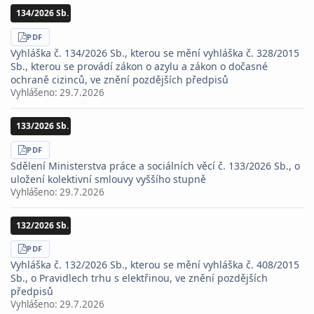
134/2026 Sb.
STÁHNOUT
PDF
Vyhláška č. 134/2026 Sb., kterou se mění vyhláška č. 328/2015
Sb., kterou se provádí zákon o azylu a zákon o dočasné
ochraně cizinců, ve znění pozdějších předpisů
Vyhlášeno:
29.7.2026
133/2026 Sb.
STÁHNOUT
PDF
Sdělení Ministerstva práce a sociálních věcí č. 133/2026 Sb., o
uložení kolektivní smlouvy vyššího stupně
Vyhlášeno:
29.7.2026
132/2026 Sb.
STÁHNOUT
PDF
Vyhláška č. 132/2026 Sb., kterou se mění vyhláška č. 408/2015
Sb., o Pravidlech trhu s elektřinou, ve znění pozdějších
předpisů
Vyhlášeno:
29.7.2026