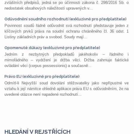
zvláštních předpisů, jedná se po účinnosti zákona č. 298/2016 Sb. o
nedostatek obsahových náležitostí upravených v...
Odůvodnění soudního rozhodnutí (exkluzivně pro předplatitele)
Povinnost soudů řádně odůvodnit svá rozhodnutí představuje jeden z
klíčových prvků práva na soudní ochranu chráněného čl. 36 odst. 1
Listiny základních práv a svobod. Soudy mají...
Opomenuté důkazy (exkluzivně pro předplatitele)
Jedním z nezbytných předpokladů jakéhokoliv – řádného i
mimořádného – vydržení je držba věci. Držba zahrnuje faktické
ovládání věci (corpus possessionis) a současně...
Právo EU (exkluzivně pro předplatitele)
Odmítl-li Nejvyšší soud dovolání stěžovatelky jako nepřípustné ve
vztahu k její námitce ohledně aplikace práva EU s odůvodněním, že na
uvedené otázce není napadené rozhodnutí...
HLEDÁNÍ V REJSTŘÍCÍCH