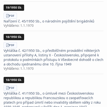
19/1950 Sb.
STÁHNOUT
PDF
Nařízení č. 45/1950 Sb., o národním pojištění brigádníků
Vyhlášeno:
1.1.1970
18/1950 Sb.
STÁHNOUT
PDF
Vyhláška č. 42/1950 Sb., o předběžném provádění některých
ustanovení přílohy A, listiny X - Československo, připojené k
protokolu o podmínkách přístupu k Všeobecné dohodě o clech
a obchodu sjednanému dne 10. října 1949
Vyhlášeno:
1.1.1970
18/1950 Sb.
STÁHNOUT
PDF
Vyhláška č. 41/1950 Sb., o úmluvě mezi Československou
republikou a republikou Francouzskou o zaopatřovacích
platech pro případ úmrtí nebo invalidity obětem války z roku
1939-1945, podepsané v Paříži dne 1. prosince 1947