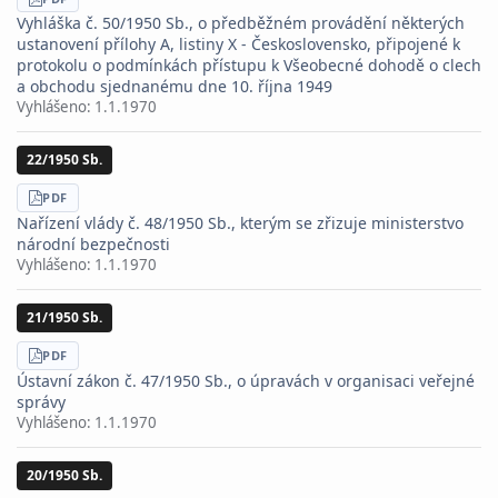
STÁHNOUT
PDF
Vyhláška č. 50/1950 Sb., o předběžném provádění některých
ustanovení přílohy A, listiny X - Československo, připojené k
protokolu o podmínkách přístupu k Všeobecné dohodě o clech
a obchodu sjednanému dne 10. října 1949
Vyhlášeno:
1.1.1970
22/1950 Sb.
STÁHNOUT
PDF
Nařízení vlády č. 48/1950 Sb., kterým se zřizuje ministerstvo
národní bezpečnosti
Vyhlášeno:
1.1.1970
21/1950 Sb.
STÁHNOUT
PDF
Ústavní zákon č. 47/1950 Sb., o úpravách v organisaci veřejné
správy
Vyhlášeno:
1.1.1970
20/1950 Sb.