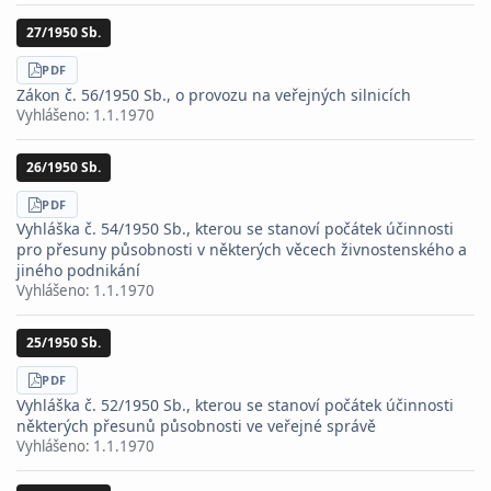
27/1950 Sb.
STÁHNOUT
PDF
Zákon č. 56/1950 Sb., o provozu na veřejných silnicích
Vyhlášeno:
1.1.1970
26/1950 Sb.
STÁHNOUT
PDF
Vyhláška č. 54/1950 Sb., kterou se stanoví počátek účinnosti
pro přesuny působnosti v některých věcech živnostenského a
jiného podnikání
Vyhlášeno:
1.1.1970
25/1950 Sb.
STÁHNOUT
PDF
Vyhláška č. 52/1950 Sb., kterou se stanoví počátek účinnosti
některých přesunů působnosti ve veřejné správě
Vyhlášeno:
1.1.1970