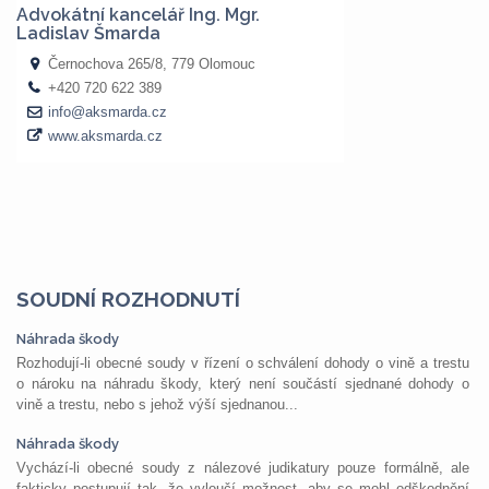
SOUDNÍ ROZHODNUTÍ
Náhrada škody
Rozhodují-li obecné soudy v řízení o schválení dohody o vině a trestu
o nároku na náhradu škody, který není součástí sjednané dohody o
vině a trestu, nebo s jehož výší sjednanou...
Náhrada škody
Vychází-li obecné soudy z nálezové judikatury pouze formálně, ale
fakticky postupují tak, že vyloučí možnost, aby se mohl odškodnění