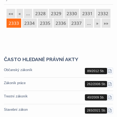
««
«
...
2328
2329
2330
2331
2332
2333
2334
2335
2336
2337
...
»
»»
ČASTO HLEDANÉ PRÁVNÍ AKTY
Občanský zákoník
89/2012 Sb.
STÁ
PDF
Zákoník práce
262/2006 Sb.
STÁ
PDF
Trestní zákoník
40/2009 Sb.
STÁ
PDF
Stavební zákon
283/2021 Sb.
STÁ
PDF