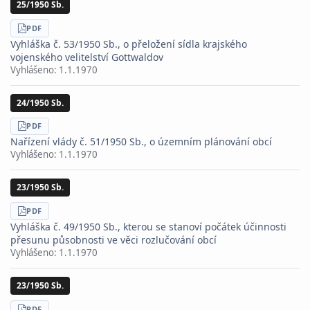
25/1950 Sb.
STÁHNOUT
PDF
Vyhláška č. 53/1950 Sb., o přeložení sídla krajského
vojenského velitelství Gottwaldov
Vyhlášeno:
1.1.1970
24/1950 Sb.
STÁHNOUT
PDF
Nařízení vlády č. 51/1950 Sb., o územním plánování obcí
Vyhlášeno:
1.1.1970
23/1950 Sb.
STÁHNOUT
PDF
Vyhláška č. 49/1950 Sb., kterou se stanoví počátek účinnosti
přesunu působnosti ve věci rozlučování obcí
Vyhlášeno:
1.1.1970
23/1950 Sb.