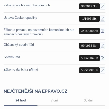
Zákon o obchodních korporacích
90/2012 Sb.
STÁ
PDF
Ústava České republiky
1/1993 Sb.
STÁ
PDF
Zákon o provozu na pozemních komunikacích a o
361/2000 Sb.
STÁ
změnách některých zákonů
PDF
Občanský soudní řád
99/1963 Sb.
STÁ
PDF
Správní řád
500/2004 Sb.
STÁ
PDF
Zákon o daních z příjmů
586/1992 Sb.
STÁ
PDF
NEJČTENĚJŠÍ NA EPRAVO.CZ
24 hod
7 dní
30 dní