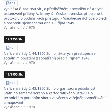
STÁHNOUT
PDF
Vyhláška č. 46/1950 Sb., o předběžném provádění některých
ustanovení přílohy A, listiny X - Československo, připojené k
protokolu o podmínkách přístupu k Všeobecné dohodě o clech
a obchodu sjednanému dne 10. října 1949
Vyhlášeno:
1.1.1970
19/1950 Sb.
STÁHNOUT
PDF
Nařízení vlády č. 44/1950 Sb., o některých přestupech v
sociálním pojištění (zaopatření) před 1. říjnem 1948
Vyhlášeno:
1.1.1970
19/1950 Sb.
STÁHNOUT
PDF
Nařízení vlády č. 43/1950 Sb., o organisaci a působnosti
Státního zeměměřického a kartografického ústavu a o
technickém poradním sboru ve věcech veřejného vyměřování
a mapování
Vyhlášeno:
1.1.1970