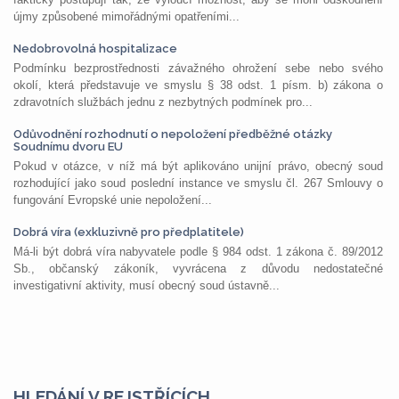
újmy způsobené mimořádnými opatřeními...
Nedobrovolná hospitalizace
Podmínku bezprostřednosti závažného ohrožení sebe nebo svého
okolí, která představuje ve smyslu § 38 odst. 1 písm. b) zákona o
zdravotních službách jednu z nezbytných podmínek pro...
Odůvodnění rozhodnutí o nepoložení předběžné otázky
Soudnímu dvoru EU
Pokud v otázce, v níž má být aplikováno unijní právo, obecný soud
rozhodující jako soud poslední instance ve smyslu čl. 267 Smlouvy o
fungování Evropské unie nepoložení...
Dobrá víra (exkluzivně pro předplatitele)
Má-li být dobrá víra nabyvatele podle § 984 odst. 1 zákona č. 89/2012
Sb., občanský zákoník, vyvrácena z důvodu nedostatečné
investigativní aktivity, musí obecný soud ústavně...
HLEDÁNÍ V REJSTŘÍCÍCH