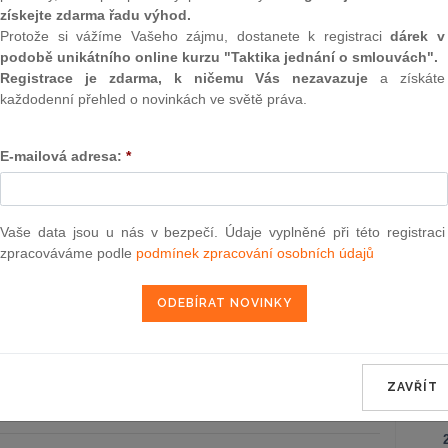
Záko
získejte zdarma řadu výhod.
korpo
 kterým se stanoví státní rozpočet
1.1.1970
Protože si vážíme Vašeho zájmu, dostanete k registraci
dárek v
nské na rok 1950 (rozpočtový zákon)
podobě unikátního online kurzu "Taktika jednání o smlouvách".
Ústav
Registrace je zdarma, k ničemu Vás nezavazuje
a získáte
každodenní přehled o novinkách ve světě práva.
Záko
b., o zcizování silničních motorových
1.1.1970
poze
 pro živnostenskou dopravu
o zm
E-mailová adresa:
*
záko
 o Státní bance československé
1.1.1970
Obča
Vaše data jsou u nás v bezpečí. Údaje vyplněné při této registraci
zpracováváme podle
podmínek zpracování osobních údajů
Správ
1950 Sb., o placené dovolené na
1.1.1970
zaměstnanců ve stavebnictví a v
Zákon
vím souvisících v roce 1950
 o placené dovolené na zotavenou v roce
1.1.1970
ZAVŘÍT
NE