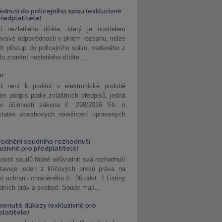
édnutí do policejního spisu (exkluzivně
předplatitele)
i nezletilého dítěte, který je nositelem
ovské odpovědnosti v plném rozsahu, nelze
ít přístup do policejního spisu, vedeného z
u zranění nezletilého dítěte,...
or
d není k podání v elektronické podobě
jen podpis podle zvláštních předpisů, jedná
o účinnosti zákona č. 298/2016 Sb. o
statek obsahových náležitostí upravených
odnění soudního rozhodnutí
luzivně pro předplatitele)
nost soudů řádně odůvodnit svá rozhodnutí
stavuje jeden z klíčových prvků práva na
í ochranu chráněného čl. 36 odst. 1 Listiny
dních práv a svobod. Soudy mají...
enuté důkazy (exkluzivně pro
platitele)