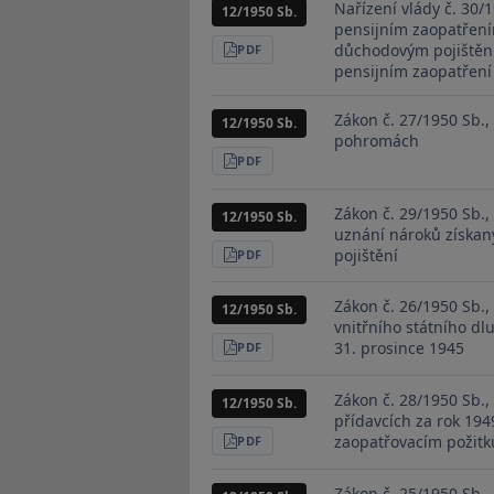
Nařízení vlády č. 30/
12/1950 Sb.
pensijním zaopatřen
důchodovým pojištěn
STÁHNOUT
PDF
pensijním zaopatření
Zákon č. 27/1950 Sb., 
12/1950 Sb.
pohromách
STÁHNOUT
PDF
Zákon č. 29/1950 Sb.,
12/1950 Sb.
uznání nároků získan
pojištění
STÁHNOUT
PDF
Zákon č. 26/1950 Sb.
12/1950 Sb.
vnitřního státního dl
31. prosince 1945
STÁHNOUT
PDF
Zákon č. 28/1950 Sb.
12/1950 Sb.
přídavcích za rok 19
zaopatřovacím požit
STÁHNOUT
PDF
Zákon č. 25/1950 Sb.,