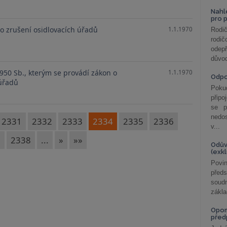
Nahl
pro 
 o zrušení osidlovacích úřadů
1.1.1970
Rodič
rodič
odepř
důvod
1950 Sb., kterým se provádí zákon o
1.1.1970
Odp
 úřadů
Poku
připo
se p
nedo
2331
2332
2333
2334
2335
2336
v...
7
2338
...
»
»»
Odův
(exk
Povin
před
soudn
zákla
Opom
před