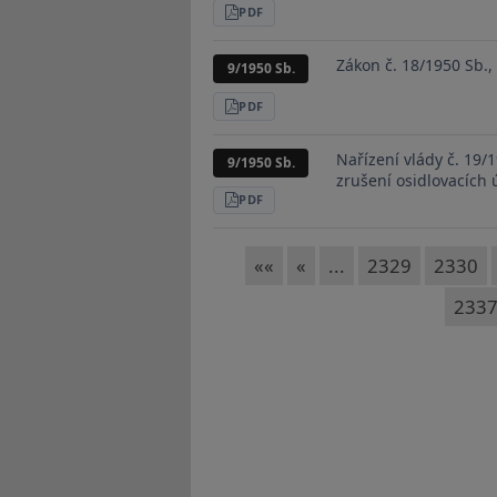
STÁHNOUT
PDF
Zákon č. 18/1950 Sb.,
9/1950 Sb.
STÁHNOUT
PDF
Nařízení vlády č. 19/
9/1950 Sb.
zrušení osidlovacích
STÁHNOUT
PDF
««
«
...
2329
2330
233