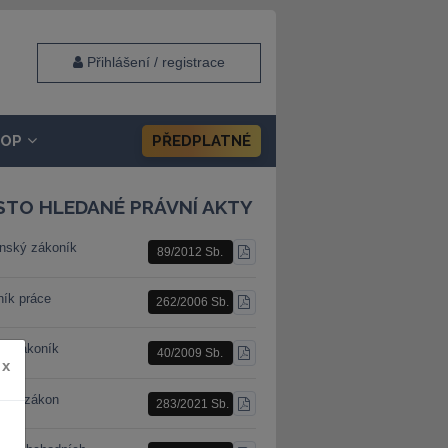
Přihlášení / registrace
HOP
PŘEDPLATNÉ
STO HLEDANÉ PRÁVNÍ AKTY
nský zákoník
89/2012 Sb.
STÁHNOUT
PDF
ník práce
262/2006 Sb.
STÁHNOUT
PDF
ní zákoník
40/2009 Sb.
STÁHNOUT
x
PDF
ební zákon
283/2021 Sb.
STÁHNOUT
PDF