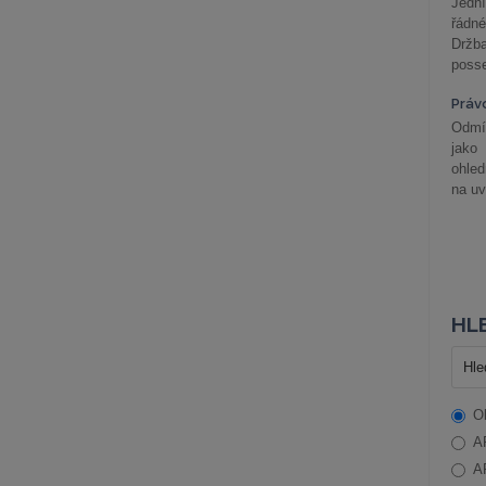
Jední
řádné
Držba
posse
Práv
Odmít
jako
ohle
na uv
HLE
O
A
A