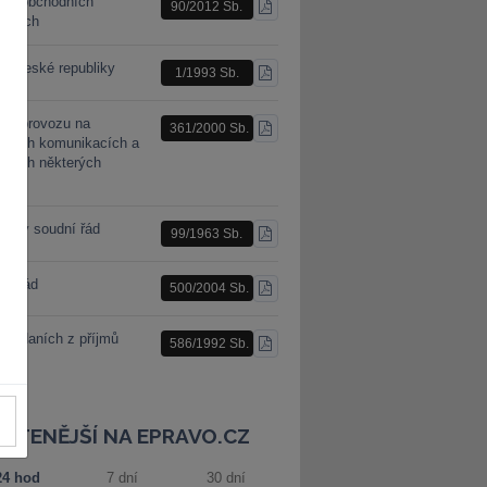
n o obchodních
90/2012 Sb.
STÁHNOUT
racích
PDF
a České republiky
1/1993 Sb.
STÁHNOUT
PDF
n o provozu na
361/2000 Sb.
STÁHNOUT
mních komunikacích a
PDF
ěnách některých
nů
nský soudní řád
99/1963 Sb.
STÁHNOUT
PDF
ní řád
500/2004 Sb.
STÁHNOUT
PDF
 o daních z příjmů
586/1992 Sb.
STÁHNOUT
PDF
JČTENĚJŠÍ NA EPRAVO.CZ
24 hod
7 dní
30 dní