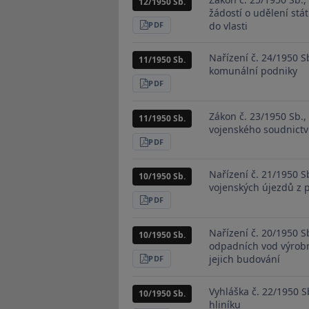
12/1950 Sb.
žádostí o udělení stá
do vlasti
STÁHNOUT
PDF
Nařízení č. 24/1950 S
11/1950 Sb.
komunální podniky
STÁHNOUT
PDF
Zákon č. 23/1950 Sb.,
11/1950 Sb.
vojenského soudnictv
STÁHNOUT
PDF
Nařízení č. 21/1950 S
10/1950 Sb.
vojenských újezdů z
STÁHNOUT
PDF
Nařízení č. 20/1950 S
10/1950 Sb.
odpadních vod výrobn
jejich budování
STÁHNOUT
PDF
Vyhláška č. 22/1950 S
10/1950 Sb.
hliníku