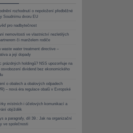
dnění rozhodnutí o nepoložení předběžné
ky Soudnímu dvoru EU
věď pro nadbytečnost
ní nemovitosti ve vlastnictví nezletilých
partnerem či manželem rodiče
 waste water treatment directive –
lativa a její dopady
c prázdných holdingů? NSS upozorňuje na
y osvobození dividend bez ekonomického
du
ení o obalech a obalových odpadech
) – nová éra regulace obalů v Evropské
rky místních i účelových komunikací a
vání objížděk
s a paragrafy, díl 39.: Jak na organizační
y ve společnosti