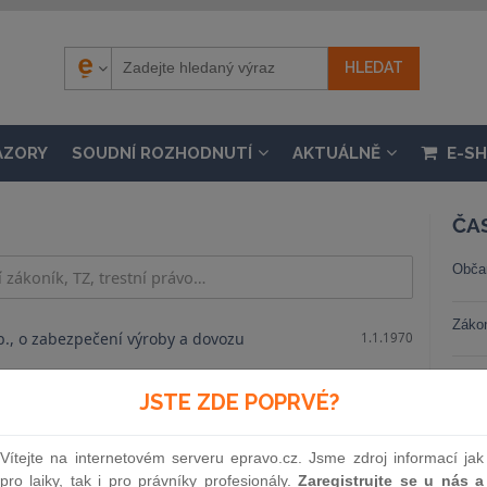
ÁZORY
SOUDNÍ ROZHODNUTÍ
AKTUÁLNĚ
E-S
ČA
Obča
Záko
b., o zabezpečení výroby a dovozu
1.1.1970
Trest
JSTE ZDE POPRVÉ?
b., o dodatkové dohodě ze dne 18.
1.1.1970
Stav
ní úmluvě mezi republikou
Vítejte na internetovém serveru epravo.cz. Jsme zdroj informací jak
ancií
pro laiky, tak i pro právníky profesionály.
Zaregistrujte se u nás a