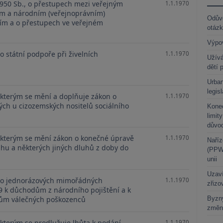
1950 Sb., o přestupech mezi veřejným
1.1.1970
ím a národním (veřejnoprávním)
Odůvo
ím a o přestupech ve veřejném
otáz
Výpo
o státní podpoře při živelních
1.1.1970
Užívá
dětí 
Urban
legis
 kterým se mění a doplňuje zákon o
1.1.1970
ých u cizozemských nositelů sociálního
Kone
limit
důvo
, kterým se mění zákon o konečné úpravě
1.1.1970
Naříz
uhu a některých jiných dluhů z doby do
(PPWR
unii
Uzaví
, o jednorázových mimořádných
1.1.1970
zřizo
49 k důchodům z národního pojištění a k
Byzny
kům válečných poškozenců
změn
 kterým se prodlužuje lhůta k podání
1.1.1970