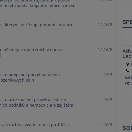
tního občanství krajanům vracejícím se
b., kterým se zřizuje poradní sbor pro
1.1.1970
 o některých opatřeních v oboru
1.1.1970
í
b., o odepsání parcel na území
1.1.1970
 pozemkových knih
b., o přezkoušení projektů čistíren
1.1.1970
ích podniků a nemocnic a o zajištění
b., o ražbě a vydání mincí po 1 Kčs z
1.1.1970
SO