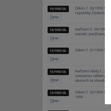
PDF
Zákon č. 35/1950 Sb.,
15/1950 Sb.
republiky Českoslove
STÁHNOUT
PDF
Nařízení č. 34/1950 S
14/1950 Sb.
vozidel, používaných
STÁHNOUT
PDF
Zákon č. 31/1950 Sb.,
13/1950 Sb.
STÁHNOUT
PDF
Nařízení vlády č. 33/
13/1950 Sb.
zotavenou některých 
oborech se stavebnict
STÁHNOUT
PDF
Zákon č. 32/1950 Sb.,
13/1950 Sb.
1950
STÁHNOUT
PDF