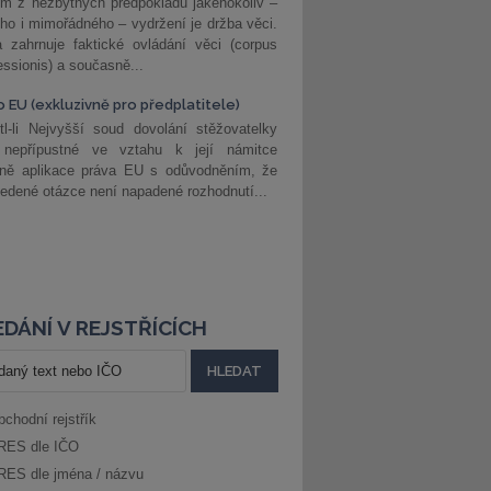
m z nezbytných předpokladů jakéhokoliv –
ho i mimořádného – vydržení je držba věci.
 zahrnuje faktické ovládání věci (corpus
ssionis) a současně...
o EU (exkluzivně pro předplatitele)
l-li Nejvyšší soud dovolání stěžovatelky
 nepřípustné ve vztahu k její námitce
dně aplikace práva EU s odůvodněním, že
edené otázce není napadené rozhodnutí...
DÁNÍ V REJSTŘÍCÍCH
bchodní rejstřík
RES dle IČO
RES dle jména / názvu