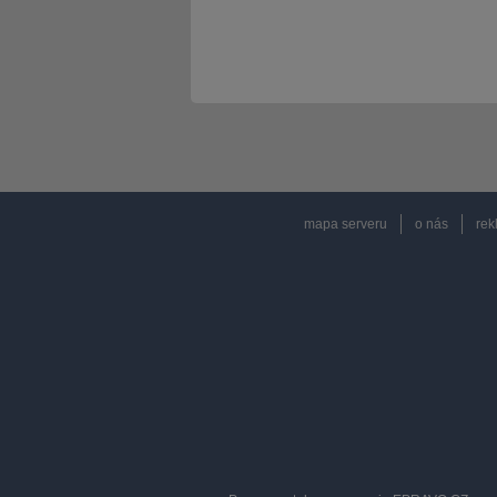
mapa serveru
o nás
rek