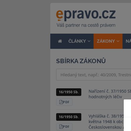
ČLÁNKY
ZÁKONY
N
SBÍRKA ZÁKONŮ
Nařízení č. 37/1950 S
16/1950 Sb.
hodnotných léčiv
STÁHNOUT
PDF
Vyhláška č. 38/1950 S
16/1950 Sb.
května 1948 k obchod
Československou a Fr
STÁHNOUT