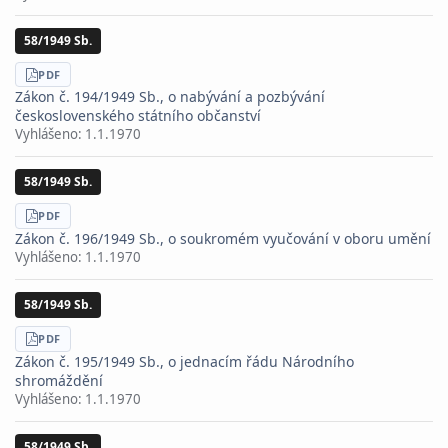
58/1949 Sb.
STÁHNOUT
PDF
Zákon č. 194/1949 Sb., o nabývání a pozbývání
československého státního občanství
Vyhlášeno:
1.1.1970
58/1949 Sb.
STÁHNOUT
PDF
Zákon č. 196/1949 Sb., o soukromém vyučování v oboru umění
Vyhlášeno:
1.1.1970
58/1949 Sb.
STÁHNOUT
PDF
Zákon č. 195/1949 Sb., o jednacím řádu Národního
shromáždění
Vyhlášeno:
1.1.1970
58/1949 Sb.