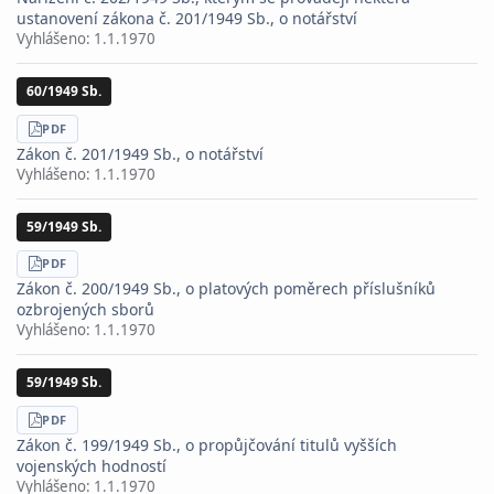
ustanovení zákona č. 201/1949 Sb., o notářství
Vyhlášeno:
1.1.1970
60/1949 Sb.
STÁHNOUT
PDF
Zákon č. 201/1949 Sb., o notářství
Vyhlášeno:
1.1.1970
59/1949 Sb.
STÁHNOUT
PDF
Zákon č. 200/1949 Sb., o platových poměrech příslušníků
ozbrojených sborů
Vyhlášeno:
1.1.1970
59/1949 Sb.
STÁHNOUT
PDF
Zákon č. 199/1949 Sb., o propůjčování titulů vyšších
vojenských hodností
Vyhlášeno:
1.1.1970