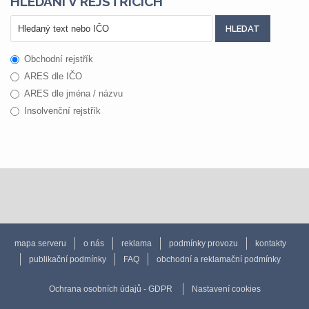
HLEDÁNÍ V REJSTŘÍCÍCH
Obchodní rejstřík
ARES dle IČO
ARES dle jména / názvu
Insolvenční rejstřík
mapa serveru
o nás
reklama
podmínky provozu
kontakty
publikační podmínky
FAQ
obchodní a reklamační podmínky
Ochrana osobních údajů - GDPR
Nastavení cookies