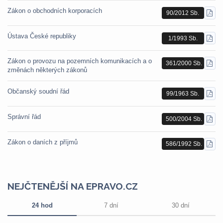
Zákon o obchodních korporacích
90/2012 Sb.
STÁ
PDF
Ústava České republiky
1/1993 Sb.
STÁ
PDF
Zákon o provozu na pozemních komunikacích a o
361/2000 Sb.
STÁ
změnách některých zákonů
PDF
Občanský soudní řád
99/1963 Sb.
STÁ
PDF
Správní řád
500/2004 Sb.
STÁ
PDF
Zákon o daních z příjmů
586/1992 Sb.
STÁ
PDF
NEJČTENĚJŠÍ NA EPRAVO.CZ
24 hod
7 dní
30 dní