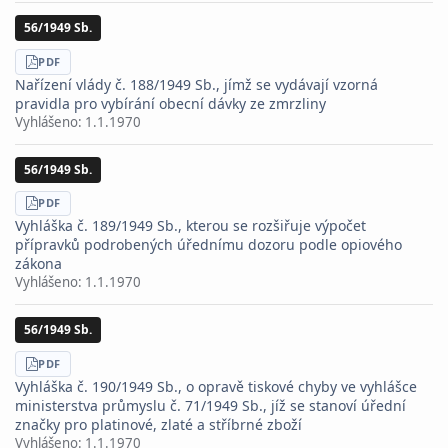
56/1949 Sb.
STÁHNOUT
PDF
Nařízení vlády č. 188/1949 Sb., jímž se vydávají vzorná
pravidla pro vybírání obecní dávky ze zmrzliny
Vyhlášeno:
1.1.1970
56/1949 Sb.
STÁHNOUT
PDF
Vyhláška č. 189/1949 Sb., kterou se rozšiřuje výpočet
přípravků podrobených úřednímu dozoru podle opiového
zákona
Vyhlášeno:
1.1.1970
56/1949 Sb.
STÁHNOUT
PDF
Vyhláška č. 190/1949 Sb., o opravě tiskové chyby ve vyhlášce
ministerstva průmyslu č. 71/1949 Sb., jíž se stanoví úřední
značky pro platinové, zlaté a stříbrné zboží
Vyhlášeno:
1.1.1970