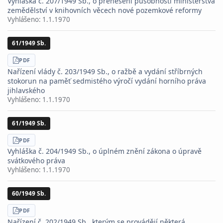
Vyhláška č. 207/1949 Sb., o přenesení působnosti ministerstva
zemědělství v knihovních věcech nové pozemkové reformy
Vyhlášeno:
1.1.1970
61/1949 Sb.
STÁHNOUT
PDF
Nařízení vlády č. 203/1949 Sb., o ražbě a vydání stříbrných
stokorun na paměť sedmistého výročí vydání horního práva
jihlavského
Vyhlášeno:
1.1.1970
61/1949 Sb.
STÁHNOUT
PDF
Vyhláška č. 204/1949 Sb., o úplném znění zákona o úpravě
svátkového práva
Vyhlášeno:
1.1.1970
60/1949 Sb.
STÁHNOUT
PDF
Nařízení č. 202/1949 Sb., kterým se provádějí některá