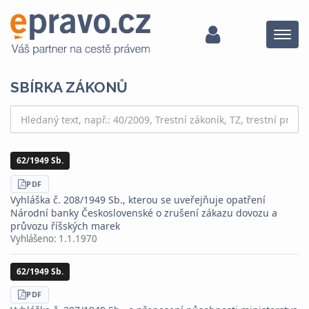
Menu
SBÍRKA ZÁKONŮ
62/1949 Sb.
STÁHNOUT
PDF
Vyhláška č. 208/1949 Sb., kterou se uveřejňuje opatření
Národní banky Československé o zrušení zákazu dovozu a
průvozu říšských marek
Vyhlášeno:
1.1.1970
62/1949 Sb.
STÁHNOUT
PDF