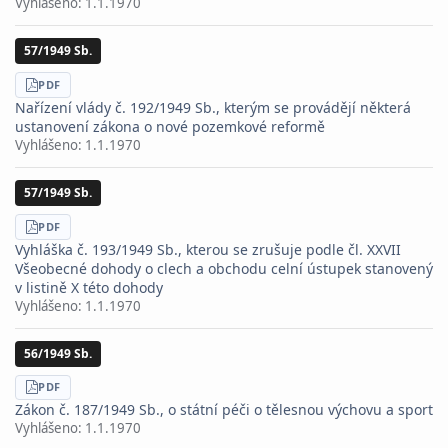
Vyhlášeno:
1.1.1970
57/1949 Sb.
STÁHNOUT
PDF
Nařízení vlády č. 192/1949 Sb., kterým se provádějí některá
ustanovení zákona o nové pozemkové reformě
Vyhlášeno:
1.1.1970
57/1949 Sb.
STÁHNOUT
PDF
Vyhláška č. 193/1949 Sb., kterou se zrušuje podle čl. XXVII
Všeobecné dohody o clech a obchodu celní ústupek stanovený
v listině X této dohody
Vyhlášeno:
1.1.1970
56/1949 Sb.
STÁHNOUT
PDF
Zákon č. 187/1949 Sb., o státní péči o tělesnou výchovu a sport
Vyhlášeno:
1.1.1970