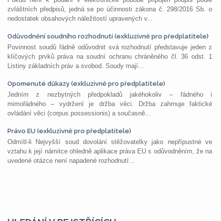
zvláštních předpisů, jedná se po účinnosti zákona č. 298/2016 Sb. o
nedostatek obsahových náležitostí upravených v...
Odůvodnění soudního rozhodnutí (exkluzivně pro předplatitele)
Povinnost soudů řádně odůvodnit svá rozhodnutí představuje jeden z
klíčových prvků práva na soudní ochranu chráněného čl. 36 odst. 1
Listiny základních práv a svobod. Soudy mají...
Opomenuté důkazy (exkluzivně pro předplatitele)
Jedním z nezbytných předpokladů jakéhokoliv – řádného i
mimořádného – vydržení je držba věci. Držba zahrnuje faktické
ovládání věci (corpus possessionis) a současně...
Právo EU (exkluzivně pro předplatitele)
Odmítl-li Nejvyšší soud dovolání stěžovatelky jako nepřípustné ve
vztahu k její námitce ohledně aplikace práva EU s odůvodněním, že na
uvedené otázce není napadené rozhodnutí...