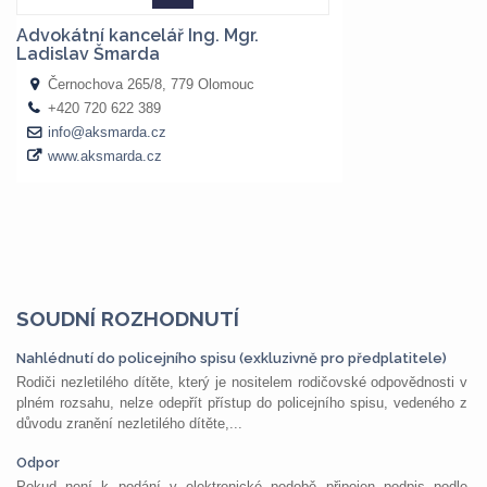
SOUDNÍ ROZHODNUTÍ
Nahlédnutí do policejního spisu (exkluzivně pro předplatitele)
Rodiči nezletilého dítěte, který je nositelem rodičovské odpovědnosti v
plném rozsahu, nelze odepřít přístup do policejního spisu, vedeného z
důvodu zranění nezletilého dítěte,...
Odpor
Pokud není k podání v elektronické podobě připojen podpis podle