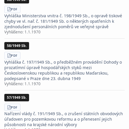
STÁHNOUT
PDF
Vyhláška Ministerstva vnitra č. 198/1949 Sb., o opravě tiskové
chyby ve vl. nař. č. 181/1949 Sb. o některých opatřeních k
zjednodušení personálních poměrů ve veřejné správě
Vyhlášeno:
1.1.1970
58/1949 Sb.
STÁHNOUT
PDF
Vyhláška č. 197/1949 Sb., o předběžném provádění Dohody o
prozatímní úpravě hospodářských styků mezi
Československou republikou a republikou Maďarskou,
podepsané v Praze dne 23. dubna 1949
Vyhlášeno:
1.1.1970
57/1949 Sb.
STÁHNOUT
PDF
Nařízení vlády č. 191/1949 Sb., o zrušení státních obvodových
úřadoven pro pozemkovou reformu a o přenesení jejich
působnosti na krajské národní výbory