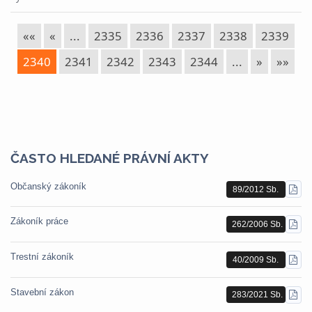
««
«
...
2335
2336
2337
2338
2339
2340
2341
2342
2343
2344
...
»
»»
ČASTO HLEDANÉ PRÁVNÍ AKTY
Občanský zákoník
89/2012 Sb.
STÁ
PDF
Zákoník práce
262/2006 Sb.
STÁ
PDF
Trestní zákoník
40/2009 Sb.
STÁ
PDF
Stavební zákon
283/2021 Sb.
STÁ
PDF