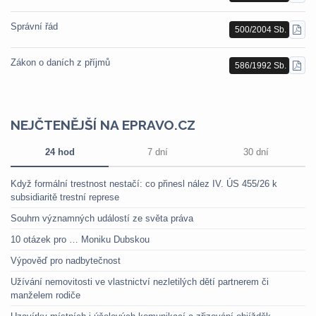
PDF
Správní řád
500/2004 Sb.
STÁ
PDF
Zákon o daních z příjmů
586/1992 Sb.
STÁ
PDF
NEJČTENĚJŠÍ NA EPRAVO.CZ
24 hod
7 dní
30 dní
Když formální trestnost nestačí: co přinesl nález IV. ÚS 455/26 k
subsidiaritě trestní represe
Souhrn významných událostí ze světa práva
10 otázek pro … Moniku Dubskou
Výpověď pro nadbytečnost
Užívání nemovitosti ve vlastnictví nezletilých dětí partnerem či
manželem rodiče