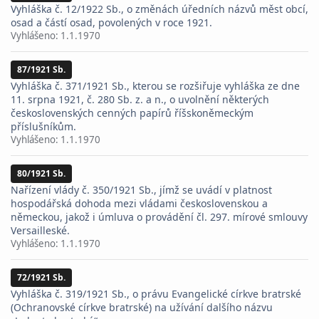
Vyhláška č. 12/1922 Sb., o změnách úředních názvů měst obcí,
osad a částí osad, povolených v roce 1921.
Vyhlášeno:
1.1.1970
87/1921 Sb.
Vyhláška č. 371/1921 Sb., kterou se rozšiřuje vyhláška ze dne
11. srpna 1921, č. 280 Sb. z. a n., o uvolnění některých
československých cenných papírů říšskoněmeckým
příslušníkům.
Vyhlášeno:
1.1.1970
80/1921 Sb.
Nařízení vlády č. 350/1921 Sb., jímž se uvádí v platnost
hospodářská dohoda mezi vládami československou a
německou, jakož i úmluva o provádění čl. 297. mírové smlouvy
Versailleské.
Vyhlášeno:
1.1.1970
72/1921 Sb.
Vyhláška č. 319/1921 Sb., o právu Evangelické církve bratrské
(Ochranovské církve bratrské) na užívání dalšího názvu