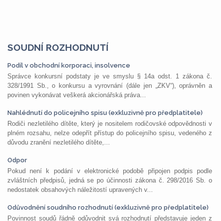
SOUDNÍ ROZHODNUTÍ
Podíl v obchodní korporaci, insolvence
Správce konkursní podstaty je ve smyslu § 14a odst. 1 zákona č.
328/1991 Sb., o konkursu a vyrovnání (dále jen „ZKV“), oprávněn a
povinen vykonávat veškerá akcionářská práva...
Nahlédnutí do policejního spisu (exkluzivně pro předplatitele)
Rodiči nezletilého dítěte, který je nositelem rodičovské odpovědnosti v
plném rozsahu, nelze odepřít přístup do policejního spisu, vedeného z
důvodu zranění nezletilého dítěte,...
Odpor
Pokud není k podání v elektronické podobě připojen podpis podle
zvláštních předpisů, jedná se po účinnosti zákona č. 298/2016 Sb. o
nedostatek obsahových náležitostí upravených v...
Odůvodnění soudního rozhodnutí (exkluzivně pro předplatitele)
Povinnost soudů řádně odůvodnit svá rozhodnutí představuje jeden z