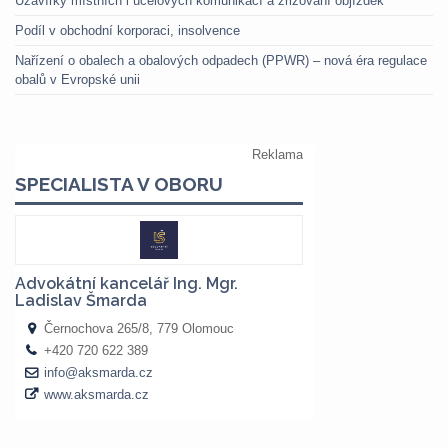
Uzavírky místních i účelových komunikací a zřizování objížděk
Podíl v obchodní korporaci, insolvence
Nařízení o obalech a obalových odpadech (PPWR) – nová éra regulace
obalů v Evropské unii