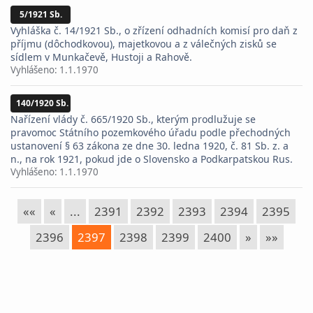
5/1921 Sb.
Vyhláška č. 14/1921 Sb., o zřízení odhadních komisí pro daň z
příjmu (dôchodkovou), majetkovou a z válečných zisků se
sídlem v Munkačevě, Hustoji a Rahově.
Vyhlášeno:
1.1.1970
140/1920 Sb.
Nařízení vlády č. 665/1920 Sb., kterým prodlužuje se
pravomoc Státního pozemkového úřadu podle přechodných
ustanovení § 63 zákona ze dne 30. ledna 1920, č. 81 Sb. z. a
n., na rok 1921, pokud jde o Slovensko a Podkarpatskou Rus.
Vyhlášeno:
1.1.1970
««
«
...
2391
2392
2393
2394
2395
2396
2397
2398
2399
2400
»
»»