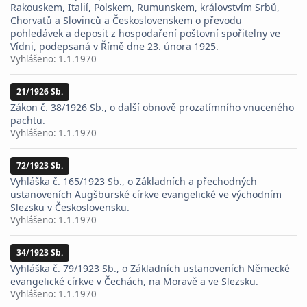
Rakouskem, Italií, Polskem, Rumunskem, královstvím Srbů,
Chorvatů a Slovinců a Československem o převodu
pohledávek a deposit z hospodaření poštovní spořitelny ve
Vídni, podepsaná v Římě dne 23. února 1925.
Vyhlášeno:
1.1.1970
21/1926 Sb.
Zákon č. 38/1926 Sb., o další obnově prozatímního vnuceného
pachtu.
Vyhlášeno:
1.1.1970
72/1923 Sb.
Vyhláška č. 165/1923 Sb., o Základních a přechodných
ustanoveních Augšburské církve evangelické ve východním
Slezsku v Československu.
Vyhlášeno:
1.1.1970
34/1923 Sb.
Vyhláška č. 79/1923 Sb., o Základních ustanoveních Německé
evangelické církve v Čechách, na Moravě a ve Slezsku.
Vyhlášeno:
1.1.1970