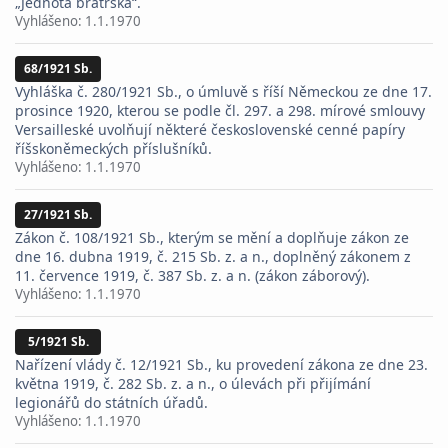
„Jednota bratrská“.
Vyhlášeno:
1.1.1970
68/1921 Sb.
Vyhláška č. 280/1921 Sb., o úmluvě s říší Německou ze dne 17.
prosince 1920, kterou se podle čl. 297. a 298. mírové smlouvy
Versailleské uvolňují některé československé cenné papíry
říšskoněmeckých příslušníků.
Vyhlášeno:
1.1.1970
27/1921 Sb.
Zákon č. 108/1921 Sb., kterým se mění a doplňuje zákon ze
dne 16. dubna 1919, č. 215 Sb. z. a n., doplněný zákonem z
11. července 1919, č. 387 Sb. z. a n. (zákon záborový).
Vyhlášeno:
1.1.1970
5/1921 Sb.
Nařízení vlády č. 12/1921 Sb., ku provedení zákona ze dne 23.
května 1919, č. 282 Sb. z. a n., o úlevách při přijímání
legionářů do státních úřadů.
Vyhlášeno:
1.1.1970