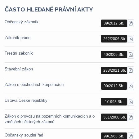
ČASTO HLEDANÉ PRÁVNÍ AKTY
Občanský zákoník
89/2012 Sb.
STÁ
PDF
Zákoník práce
262/2006 Sb.
STÁ
PDF
Trestní zákoník
40/2009 Sb.
STÁ
PDF
Stavební zákon
283/2021 Sb.
STÁ
PDF
Zákon o obchodních korporacích
90/2012 Sb.
STÁ
PDF
Ústava České republiky
1/1993 Sb.
STÁ
PDF
Zákon o provozu na pozemních komunikacích a o
361/2000 Sb.
STÁ
změnách některých zákonů
PDF
Občanský soudní řád
99/1963 Sb.
STÁ