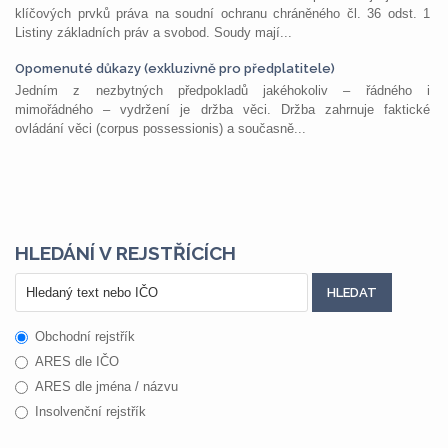
klíčových prvků práva na soudní ochranu chráněného čl. 36 odst. 1
Listiny základních práv a svobod. Soudy mají...
Opomenuté důkazy (exkluzivně pro předplatitele)
Jedním z nezbytných předpokladů jakéhokoliv – řádného i
mimořádného – vydržení je držba věci. Držba zahrnuje faktické
ovládání věci (corpus possessionis) a současně...
HLEDÁNÍ V REJSTŘÍCÍCH
Obchodní rejstřík
ARES dle IČO
ARES dle jména / názvu
Insolvenční rejstřík