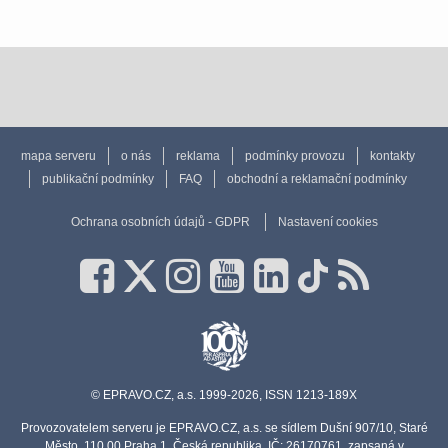
mapa serveru
o nás
reklama
podmínky provozu
kontakty
publikační podmínky
FAQ
obchodní a reklamační podmínky
Ochrana osobních údajů - GDPR
Nastavení cookies
© EPRAVO.CZ, a.s. 1999-2026, ISSN 1213-189X
Provozovatelem serveru je EPRAVO.CZ, a.s. se sídlem Dušní 907/10, Staré
Město, 110 00 Praha 1, Česká republika, IČ: 26170761, zapsaná v