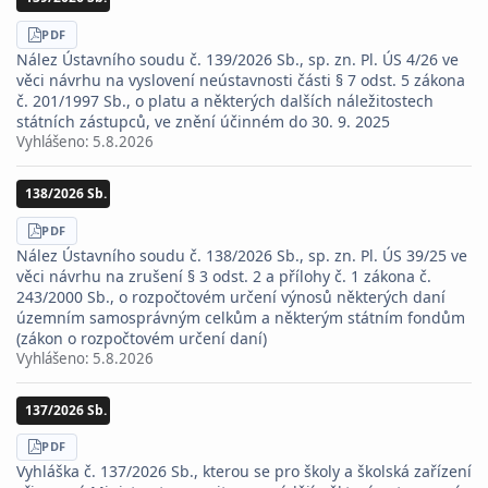
STÁHNOUT
PDF
Nález Ústavního soudu č. 139/2026 Sb., sp. zn. Pl. ÚS 4/26 ve
věci návrhu na vyslovení neústavnosti části § 7 odst. 5 zákona
č. 201/1997 Sb., o platu a některých dalších náležitostech
státních zástupců, ve znění účinném do 30. 9. 2025
Vyhlášeno:
5.8.2026
138/2026 Sb.
STÁHNOUT
PDF
Nález Ústavního soudu č. 138/2026 Sb., sp. zn. Pl. ÚS 39/25 ve
věci návrhu na zrušení § 3 odst. 2 a přílohy č. 1 zákona č.
243/2000 Sb., o rozpočtovém určení výnosů některých daní
územním samosprávným celkům a některým státním fondům
(zákon o rozpočtovém určení daní)
Vyhlášeno:
5.8.2026
137/2026 Sb.
STÁHNOUT
PDF
Vyhláška č. 137/2026 Sb., kterou se pro školy a školská zařízení