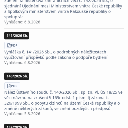
Sdělení Ministerstva zahraničních věcí č. 142/2026 Sb., o
sjednání Ujednání mezi Ministerstvem vnitra České republiky
a Spolkovým ministerstvem vnitra Rakouské republiky o
spolupráci
Vyhlášeno:
6.8.2026
141/2026 Sb.
STÁHNOUT
PDF
Vyhláška č. 141/2026 Sb., o podrobných náležitostech
vyúčtování příspěvků podle zákona o podpoře bydlení
Vyhlášeno:
6.8.2026
140/2026 Sb.
STÁHNOUT
PDF
Nález Ústavního soudu č. 140/2026 Sb., sp. zn. Pl. ÚS 18/25 ve
věci návrhu na zrušení § 169r odst. 1 písm. l) zákona č.
326/1999 Sb., o pobytu cizinců na území České republiky a o
změně některých zákonů, ve znění pozdějších předpisů
Vyhlášeno:
5.8.2026
139/2026 Sb.