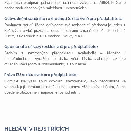
zvláštních předpisů, jedná se po účinnosti zákona č. 298/2016 Sb. o
nedostatek obsahových náležitostí upravených v...
Odůvodnění soudního rozhodnutí (exkluzivně pro předplatitele)
Povinnost soudů řádně odůvodnit svá rozhodnutí představuje jeden z
klíčových prvků práva na soudní ochranu chráněného čl. 36 odst. 1
Listiny základních práv a svobod. Soudy mají...
Opomenuté důkazy (exkluzivně pro předplatitele)
Jedním z nezbytných předpokladů jakéhokoliv – řádného i
mimořádného – vydržení je držba věci. Držba zahrnuje faktické
ovládání věci (corpus possessionis) a současně...
Právo EU (exkluzivně pro předplatitele)
Odmítl-li Nejvyšší soud dovolání stěžovatelky jako nepřípustné ve
vztahu k její námitce ohledně aplikace práva EU s odůvodněním, že na
uvedené otázce není napadené rozhodnutí...
HLEDÁNÍ V REJSTŘÍCÍCH