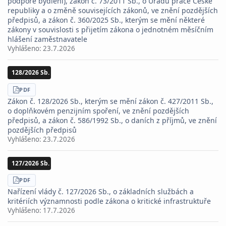
podpoře bydlení), zákon č. 73/2011 Sb., o Úřadu práce České
republiky a o změně souvisejících zákonů, ve znění pozdějších
předpisů, a zákon č. 360/2025 Sb., kterým se mění některé
zákony v souvislosti s přijetím zákona o jednotném měsíčním
hlášení zaměstnavatele
Vyhlášeno:
23.7.2026
128/2026 Sb.
STÁHNOUT
PDF
Zákon č. 128/2026 Sb., kterým se mění zákon č. 427/2011 Sb.,
o doplňkovém penzijním spoření, ve znění pozdějších
předpisů, a zákon č. 586/1992 Sb., o daních z příjmů, ve znění
pozdějších předpisů
Vyhlášeno:
23.7.2026
127/2026 Sb.
STÁHNOUT
PDF
Nařízení vlády č. 127/2026 Sb., o základních službách a
kritériích významnosti podle zákona o kritické infrastruktuře
Vyhlášeno:
17.7.2026