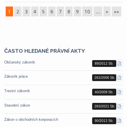
1
2
3
4
5
6
7
8
9
10
...
»
»»
ČASTO HLEDANÉ PRÁVNÍ AKTY
Občanský zákoník
89/2012 Sb.
STÁ
PDF
Zákoník práce
262/2006 Sb.
STÁ
PDF
Trestní zákoník
40/2009 Sb.
STÁ
PDF
Stavební zákon
283/2021 Sb.
STÁ
PDF
Zákon o obchodních korporacích
90/2012 Sb.
STÁ
PDF