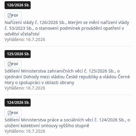
126/2026 Sb.
STÁHNOUT
PDF
Nařízení vlády č. 126/2026 Sb., kterým se mění nařízení vlády
č. 53/2023 Sb., o stanovení podmínek provádění opatření v
odvětví včelařství
Vyhlášeno:
16.7.2026
125/2026 Sb.
STÁHNOUT
PDF
Sdělení Ministerstva zahraničních věcí č. 125/2026 Sb., o
sjednání Dohody mezi vládou České republiky a vládou Černé
Hory o spolupráci v oblasti obrany
Vyhlášeno:
16.7.2026
124/2026 Sb.
STÁHNOUT
PDF
Sdělení Ministerstva práce a sociálních věcí č. 124/2026 Sb., o
uložení kolektivní smlouvy vyššího stupně
Vyhlášeno:
16.7.2026