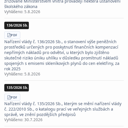
zřizované Ministerstvem vnitra provádějí některá ustanovení
školského zákona
Vyhlášeno:
5.8.2026
136/2026 Sb.
STÁHNOUT
PDF
Nařízení vlády č. 136/2026 Sb., o stanovení výše peněžních
prostředků určených pro poskytnutí finančních kompenzací
nepřímých nákladů pro odvětví, u kterých bylo zjištěno
skutečné riziko úniku uhlíku v důsledku promítnutí nákladů
spojených s emisemi skleníkových plynů do cen elektřiny, za
rok 2025
Vyhlášeno:
5.8.2026
135/2026 Sb.
STÁHNOUT
PDF
Nařízení vlády č. 135/2026 Sb., kterým se mění nařízení vlády
č. 222/2010 Sb., o katalogu prací ve veřejných službách a
správě, ve znění pozdějších předpisů
Vyhlášeno:
30.7.2026