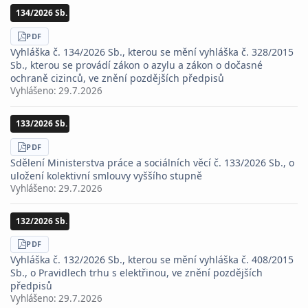
134/2026 Sb.
STÁHNOUT
PDF
Vyhláška č. 134/2026 Sb., kterou se mění vyhláška č. 328/2015
Sb., kterou se provádí zákon o azylu a zákon o dočasné
ochraně cizinců, ve znění pozdějších předpisů
Vyhlášeno:
29.7.2026
133/2026 Sb.
STÁHNOUT
PDF
Sdělení Ministerstva práce a sociálních věcí č. 133/2026 Sb., o
uložení kolektivní smlouvy vyššího stupně
Vyhlášeno:
29.7.2026
132/2026 Sb.
STÁHNOUT
PDF
Vyhláška č. 132/2026 Sb., kterou se mění vyhláška č. 408/2015
Sb., o Pravidlech trhu s elektřinou, ve znění pozdějších
předpisů
Vyhlášeno:
29.7.2026