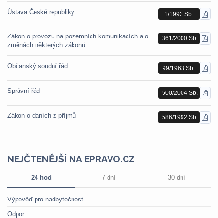
Ústava České republiky
1/1993 Sb.
STÁ
PDF
Zákon o provozu na pozemních komunikacích a o
361/2000 Sb.
STÁ
změnách některých zákonů
PDF
Občanský soudní řád
99/1963 Sb.
STÁ
PDF
Správní řád
500/2004 Sb.
STÁ
PDF
Zákon o daních z příjmů
586/1992 Sb.
STÁ
PDF
NEJČTENĚJŠÍ NA EPRAVO.CZ
24 hod
7 dní
30 dní
Výpověď pro nadbytečnost
Odpor