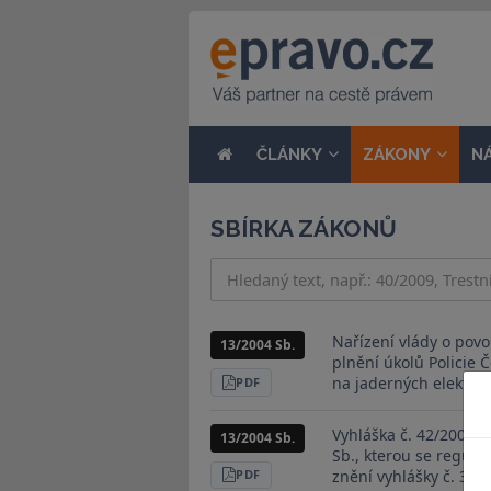
ČLÁNKY
ZÁKONY
N
SBÍRKA ZÁKONŮ
Nařízení vlády o povo
13/2004 Sb.
plnění úkolů Policie 
na jaderných elektrá
STÁHNOUT
PDF
Vyhláška č. 42/2004 S
13/2004 Sb.
Sb., kterou se regulu
znění vyhlášky č. 303
STÁHNOUT