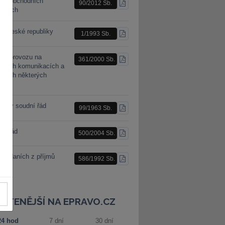
n o obchodních
90/2012 Sb.
STÁHNOUT
racích
PDF
a České republiky
1/1993 Sb.
STÁHNOUT
PDF
n o provozu na
361/2000 Sb.
STÁHNOUT
mních komunikacích a
PDF
ěnách některých
nů
nský soudní řád
99/1963 Sb.
STÁHNOUT
PDF
ní řád
500/2004 Sb.
STÁHNOUT
PDF
 o daních z příjmů
586/1992 Sb.
STÁHNOUT
PDF
JČTENĚJŠÍ NA EPRAVO.CZ
24 hod
7 dní
30 dní