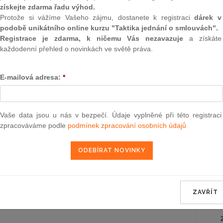
Záko
získejte zdarma řadu výhod.
korpo
b., kterou se mění vyhláška č. 273/2000
6.2.2004
Protože si vážíme Vašeho zájmu, dostanete k registraci
dárek v
í nejvyšší přípustné zbytky veterinárních
podobě unikátního online kurzu "Taktika jednání o smlouvách".
Ústav
ivních látek používaných v živočišné
Registrace je zdarma, k ničemu Vás nezavazuje
a získáte
a potravinových surovinách, ve znění
každodenní přehled o novinkách ve světě práva.
Sb.
Záko
poze
o zm
4 Sb., zákona č. 482/1991 Sb., o sociální
6.2.2004
E-mailová adresa:
*
záko
ývá z pozdějších změn
Obča
Vaše data jsou u nás v bezpečí. Údaje vyplněné při této registraci
b., kterou se stanoví správná praxe
6.2.2004
zpracováváme podle
podmínek zpracování osobních údajů
 léčiv
Správ
Zákon
ahraničních věcí č. 42/2004 Sb. m. s., o
1.4.2004
 vládou České republiky a vládou
 posuzování shody a akceptaci
ů
ZAVŘÍT
NE