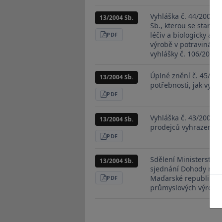
PDF
Vyhláška č. 44/2004 S
13/2004 Sb.
Sb., kterou se stanov
léčiv a biologicky akt
STÁHNOUT
PDF
výrobě v potravinách 
vyhlášky č. 106/2002 
Úplné znění č. 45/200
13/2004 Sb.
potřebnosti, jak vypl
STÁHNOUT
PDF
Vyhláška č. 43/2004 S
13/2004 Sb.
prodejců vyhrazených
STÁHNOUT
PDF
Sdělení Ministerstva z
13/2004 Sb.
sjednání Dohody mezi
Maďarské republiky o
STÁHNOUT
PDF
průmyslových výrobk