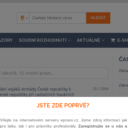
ÁZORY
SOUDNÍ ROZHODNUTÍ
AKTUÁLNĚ
E-S
ČA
Obča
Záko
lání vojáků Armády České republiky k
20.1.2004
České republiky při radiačních haváriích
rnách
Trest
JSTE ZDE POPRVÉ?
b., kterou se mění vyhláška č. 350/2000
6.2.2004
Stav
je prodej zdravotnických prostředků, ve
Vítejte na internetovém serveru epravo.cz. Jsme zdroj informací jak
/2003 Sb.
pro laiky, tak i pro právníky profesionály.
Zaregistrujte se u nás a