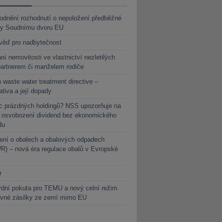
dnění rozhodnutí o nepoložení předběžné
ky Soudnímu dvoru EU
věď pro nadbytečnost
ní nemovitosti ve vlastnictví nezletilých
partnerem či manželem rodiče
 waste water treatment directive –
lativa a její dopady
c prázdných holdingů? NSS upozorňuje na
y osvobození dividend bez ekonomického
du
ení o obalech a obalových odpadech
) – nová éra regulace obalů v Evropské
r
dní pokuta pro TEMU a nový celní režim
evné zásilky ze zemí mimo EU