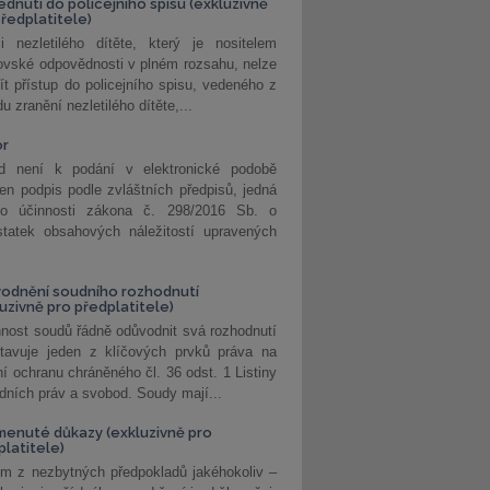
édnutí do policejního spisu (exkluzivně
předplatitele)
i nezletilého dítěte, který je nositelem
ovské odpovědnosti v plném rozsahu, nelze
ít přístup do policejního spisu, vedeného z
u zranění nezletilého dítěte,...
or
d není k podání v elektronické podobě
jen podpis podle zvláštních předpisů, jedná
o účinnosti zákona č. 298/2016 Sb. o
statek obsahových náležitostí upravených
odnění soudního rozhodnutí
luzivně pro předplatitele)
nost soudů řádně odůvodnit svá rozhodnutí
stavuje jeden z klíčových prvků práva na
í ochranu chráněného čl. 36 odst. 1 Listiny
dních práv a svobod. Soudy mají...
enuté důkazy (exkluzivně pro
platitele)
m z nezbytných předpokladů jakéhokoliv –