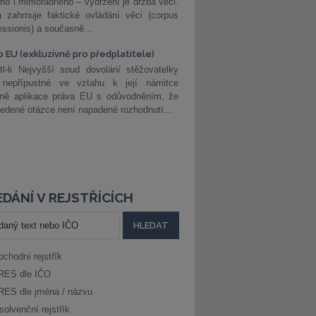
ho i mimořádného – vydržení je držba věci.
 zahrnuje faktické ovládání věci (corpus
ssionis) a současně...
o EU (exkluzivně pro předplatitele)
l-li Nejvyšší soud dovolání stěžovatelky
 nepřípustné ve vztahu k její námitce
dně aplikace práva EU s odůvodněním, že
edené otázce není napadené rozhodnutí...
DÁNÍ V REJSTŘÍCÍCH
bchodní rejstřík
RES dle IČO
RES dle jména / názvu
solvenční rejstřík