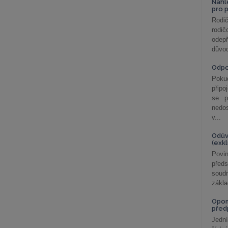
Nahl
pro 
Rodič
rodič
odepř
důvod
Odp
Poku
připo
se p
nedo
v...
Odův
(exk
Povin
před
soudn
zákla
Opom
před
Jední