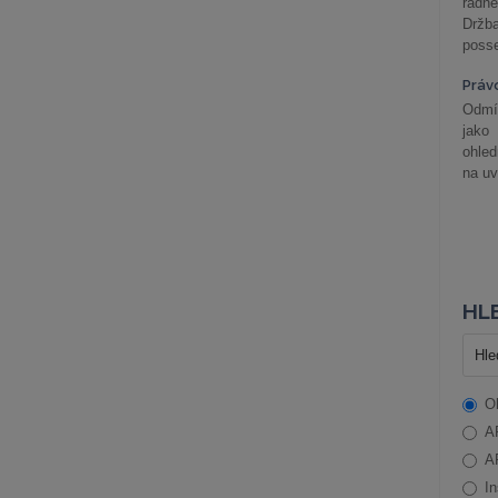
řádné
Držba
posse
Práv
Odmít
jako
ohle
na uv
HLE
O
A
A
In