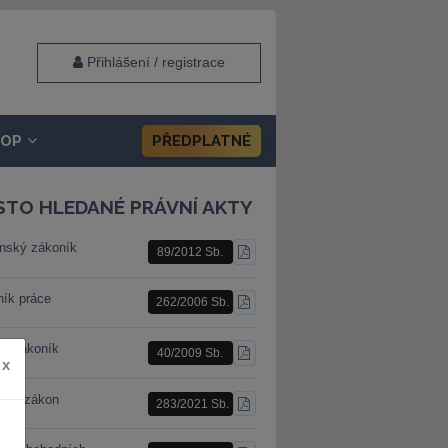
Přihlášení / registrace
HOP
PŘEDPLATNÉ
STO HLEDANÉ PRÁVNÍ AKTY
nský zákoník
89/2012 Sb.
STÁHNOUT
PDF
ník práce
262/2006 Sb.
STÁHNOUT
PDF
ní zákoník
40/2009 Sb.
STÁHNOUT
x
PDF
ební zákon
283/2021 Sb.
STÁHNOUT
PDF