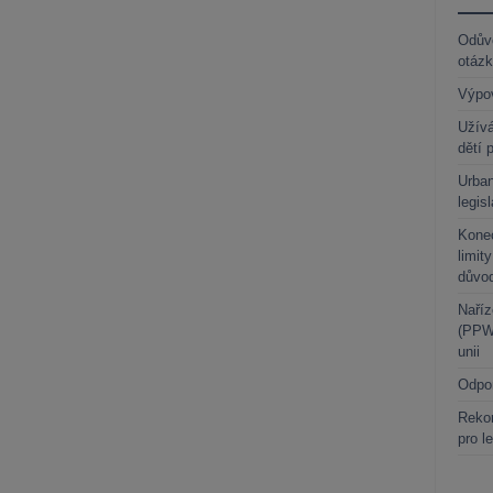
Odůvo
otáz
Výpo
Užívá
dětí 
Urban
legis
Kone
limit
důvo
Naříz
(PPWR
unii
Odpo
Rekor
pro l