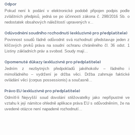
Odpor
Pokud není k podání v elektronické podobě připojen podpis podle
zvláštních předpisů, jedná se po účinnosti zákona č. 298/2016 Sb. o
nedostatek obsahových náležitostí upravených v...
Odůvodnění soudního rozhodnutí (exkluzivně pro předplatitele)
Povinnost soudů řádně odůvodnit svá rozhodnutí představuje jeden z
klíčových prvků práva na soudní ochranu chráněného čl. 36 odst. 1
Listiny základních práv a svobod. Soudy mají...
Opomenuté důkazy (exkluzivně pro předplatitele)
Jedním z nezbytných předpokladů jakéhokoliv – řádného i
mimořádného – vydržení je držba věci. Držba zahrnuje faktické
ovládání věci (corpus possessionis) a současně...
Právo EU (exkluzivně pro předplatitele)
Odmítl-li Nejvyšší soud dovolání stěžovatelky jako nepřípustné ve
vztahu k její námitce ohledně aplikace práva EU s odůvodněním, že na
uvedené otázce není napadené rozhodnutí...