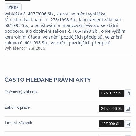
STÁHNOUT
PDF
Vyhláška č. 407/2006 Sb., kterou se mění vyhláška
Ministerstva financí č. 278/1998 Sb., k provedení zákona č.
58/1995 Sb., o pojišťování a financování vývozu se státní
podporou a o doplnění zákona č. 166/1993 Sb., o Nejvyšším
kontrolním úřadu, ve znění pozdějších předpisů, ve znění
zákona č. 60/1998 Sb., ve znění pozdějších předpisů
Vyhlášeno:
18.8.2006
ČASTO HLEDANÉ PRÁVNÍ AKTY
Občanský zákoník
89/2012 Sb.
STÁ
PDF
Zákoník práce
262/2006 Sb.
STÁ
PDF
Trestní zákoník
40/2009 Sb.
STÁ
PDF