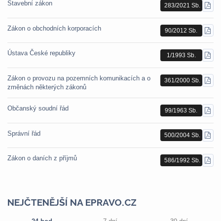
Stavební zákon
283/2021 Sb.
STÁ
PDF
Zákon o obchodních korporacích
90/2012 Sb.
STÁ
PDF
Ústava České republiky
1/1993 Sb.
STÁ
PDF
Zákon o provozu na pozemních komunikacích a o
361/2000 Sb.
STÁ
změnách některých zákonů
PDF
Občanský soudní řád
99/1963 Sb.
STÁ
PDF
Správní řád
500/2004 Sb.
STÁ
PDF
Zákon o daních z příjmů
586/1992 Sb.
STÁ
PDF
NEJČTENĚJŠÍ NA EPRAVO.CZ