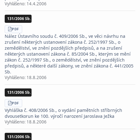
Vyhlášeno:
14.4.2006
131/2006 Sb.
STÁHNOUT
PDF
Nález Ústavního soudu č. 409/2006 Sb., ve věci návrhu na
zrušení některých ustanovení zákona č. 252/1997 Sb., o
zemědělství, ve znění pozdějších předpisů, a na zrušení
některých ustanovení zákona č. 85/2004 Sb., kterým se mění
zákon č. 252/1997 Sb., o zemědělství, ve znění pozdějších
předpisů, a některé další zákony, ve znění zákona č. 441/2005
Sb.
Vyhlášeno:
18.8.2006
131/2006 Sb.
STÁHNOUT
PDF
Vyhláška č. 408/2006 Sb., o vydání pamětních stříbrných
dvousetkorun ke 100. výročí narození Jaroslava Ježka
Vyhlášeno:
18.8.2006
131/2006 Sb.