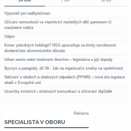
24 hod
7 dní
30 dní
Výpověď pro nadbytečnost
Užívání nemovitosti ve vlastnictví nezletilých dětí partnerem či
manželem rodiče
Odpor
Konec prázdných holdingů? NSS upozorňuje na limity osvobození
dividend bez ekonomického důvodu
Urban waste water treatment directive – legislativa a její dopady
Byznys a paragrafy, díl 39.: Jak na organizační změny ve společnosti
Nařízení o obalech a obalových odpadech (PPWR) – nová éra regulace
obalů v Evropské unii
Uzavírky místních i účelových komunikací a zřizování objížděk