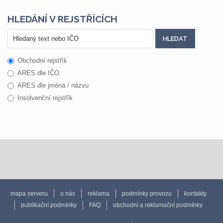
HLEDÁNÍ V REJSTŘÍCÍCH
Obchodní rejstřík
ARES dle IČO
ARES dle jména / názvu
Insolvenční rejstřík
mapa serveru
o nás
reklama
podmínky provozu
kontakty
publikační podmínky
FAQ
obchodní a reklamační podmínky