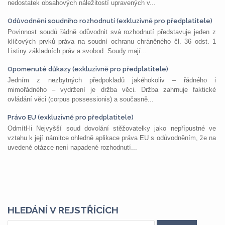
nedostatek obsahových náležitostí upravených v...
Odůvodnění soudního rozhodnutí (exkluzivně pro předplatitele)
Povinnost soudů řádně odůvodnit svá rozhodnutí představuje jeden z
klíčových prvků práva na soudní ochranu chráněného čl. 36 odst. 1
Listiny základních práv a svobod. Soudy mají...
Opomenuté důkazy (exkluzivně pro předplatitele)
Jedním z nezbytných předpokladů jakéhokoliv – řádného i
mimořádného – vydržení je držba věci. Držba zahrnuje faktické
ovládání věci (corpus possessionis) a současně...
Právo EU (exkluzivně pro předplatitele)
Odmítl-li Nejvyšší soud dovolání stěžovatelky jako nepřípustné ve
vztahu k její námitce ohledně aplikace práva EU s odůvodněním, že na
uvedené otázce není napadené rozhodnutí...
HLEDÁNÍ V REJSTŘÍCÍCH