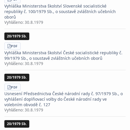
STÁHNOUT
PDF
Vyhláška Ministerstva školství Slovenské socialistické
republiky č. 100/1979 Sb., o soustavě zvláštních učebních
oborů
Vyhlášeno:
30.8.1979
20/1979 Sb.
STÁHNOUT
PDF
Vyhláška Ministerstva školství České socialistické republiky č.
99/1979 Sb., o soustavě zvláštních učebních oborů
Vyhlášeno:
30.8.1979
20/1979 Sb.
STÁHNOUT
PDF
Usnesení Předsednictva České národní rady č. 97/1979 Sb., o
vyhlášení doplňovací volby do České národní rady ve
volebním obvodě č. 127
Vyhlášeno:
30.8.1979
20/1979 Sb.