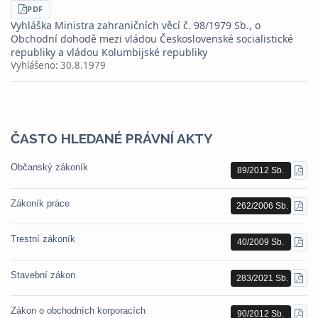
STÁHNOUT
PDF
Vyhláška Ministra zahraničních věcí č. 98/1979 Sb., o
Obchodní dohodě mezi vládou Československé socialistické
republiky a vládou Kolumbijské republiky
Vyhlášeno:
30.8.1979
ČASTO HLEDANÉ PRÁVNÍ AKTY
Občanský zákoník
89/2012 Sb.
STÁ
PDF
Zákoník práce
262/2006 Sb.
STÁ
PDF
Trestní zákoník
40/2009 Sb.
STÁ
PDF
Stavební zákon
283/2021 Sb.
STÁ
PDF
Zákon o obchodních korporacích
90/2012 Sb.
STÁ