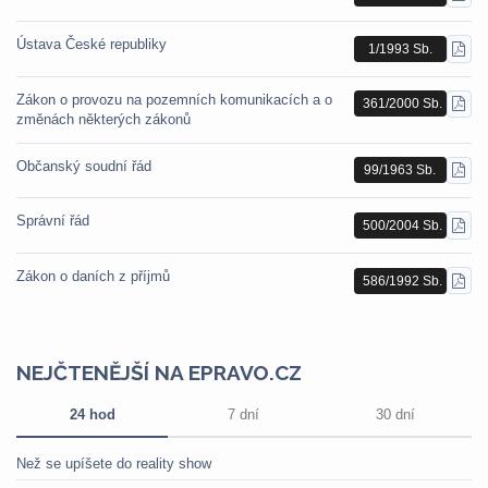
PDF
Ústava České republiky
1/1993 Sb.
STÁ
PDF
Zákon o provozu na pozemních komunikacích a o
361/2000 Sb.
STÁ
změnách některých zákonů
PDF
Občanský soudní řád
99/1963 Sb.
STÁ
PDF
Správní řád
500/2004 Sb.
STÁ
PDF
Zákon o daních z příjmů
586/1992 Sb.
STÁ
PDF
NEJČTENĚJŠÍ NA EPRAVO.CZ
24 hod
7 dní
30 dní
Než se upíšete do reality show