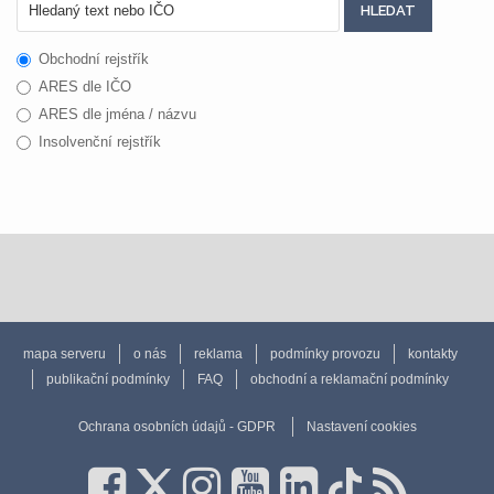
Obchodní rejstřík
ARES dle IČO
ARES dle jména / názvu
Insolvenční rejstřík
mapa serveru
o nás
reklama
podmínky provozu
kontakty
publikační podmínky
FAQ
obchodní a reklamační podmínky
Ochrana osobních údajů - GDPR
Nastavení cookies