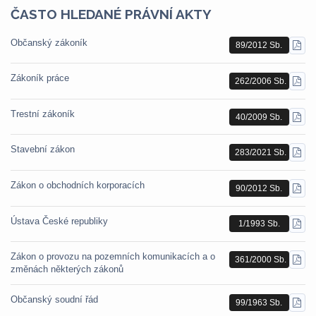
ČASTO HLEDANÉ PRÁVNÍ AKTY
Občanský zákoník
89/2012 Sb.
STÁ
PDF
Zákoník práce
262/2006 Sb.
STÁ
PDF
Trestní zákoník
40/2009 Sb.
STÁ
PDF
Stavební zákon
283/2021 Sb.
STÁ
PDF
Zákon o obchodních korporacích
90/2012 Sb.
STÁ
PDF
Ústava České republiky
1/1993 Sb.
STÁ
PDF
Zákon o provozu na pozemních komunikacích a o
361/2000 Sb.
STÁ
změnách některých zákonů
PDF
Občanský soudní řád
99/1963 Sb.
STÁ
PDF