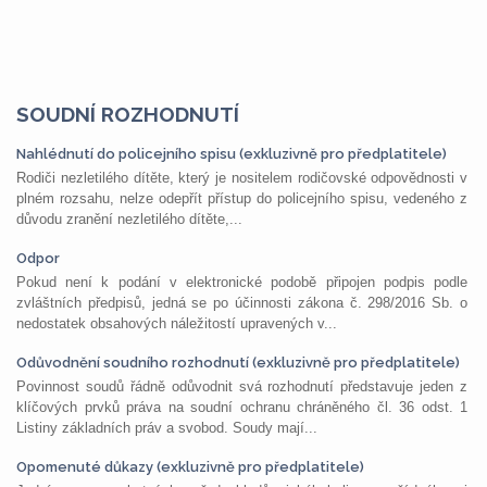
SOUDNÍ ROZHODNUTÍ
Nahlédnutí do policejního spisu (exkluzivně pro předplatitele)
Rodiči nezletilého dítěte, který je nositelem rodičovské odpovědnosti v
plném rozsahu, nelze odepřít přístup do policejního spisu, vedeného z
důvodu zranění nezletilého dítěte,...
Odpor
Pokud není k podání v elektronické podobě připojen podpis podle
zvláštních předpisů, jedná se po účinnosti zákona č. 298/2016 Sb. o
nedostatek obsahových náležitostí upravených v...
Odůvodnění soudního rozhodnutí (exkluzivně pro předplatitele)
Povinnost soudů řádně odůvodnit svá rozhodnutí představuje jeden z
klíčových prvků práva na soudní ochranu chráněného čl. 36 odst. 1
Listiny základních práv a svobod. Soudy mají...
Opomenuté důkazy (exkluzivně pro předplatitele)