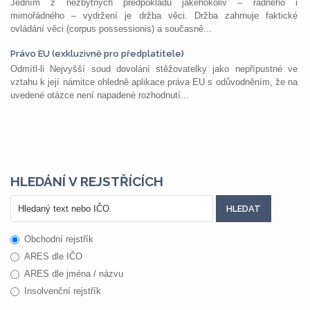
Jedním z nezbytných předpokladů jakéhokoliv – řádného i
mimořádného – vydržení je držba věci. Držba zahrnuje faktické
ovládání věci (corpus possessionis) a současně...
Právo EU (exkluzivně pro předplatitele)
Odmítl-li Nejvyšší soud dovolání stěžovatelky jako nepřípustné ve
vztahu k její námitce ohledně aplikace práva EU s odůvodněním, že na
uvedené otázce není napadené rozhodnutí...
HLEDÁNÍ V REJSTŘÍCÍCH
Obchodní rejstřík
ARES dle IČO
ARES dle jména / názvu
Insolvenční rejstřík