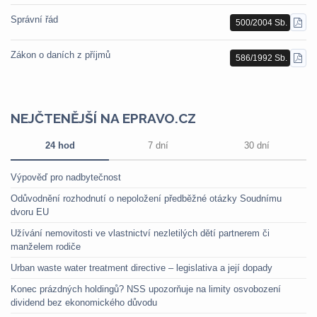
Správní řád
500/2004 Sb.
STÁ
PDF
Zákon o daních z příjmů
586/1992 Sb.
STÁ
PDF
NEJČTENĚJŠÍ NA EPRAVO.CZ
24 hod
7 dní
30 dní
Výpověď pro nadbytečnost
Odůvodnění rozhodnutí o nepoložení předběžné otázky Soudnímu
dvoru EU
Užívání nemovitosti ve vlastnictví nezletilých dětí partnerem či
manželem rodiče
Urban waste water treatment directive – legislativa a její dopady
Konec prázdných holdingů? NSS upozorňuje na limity osvobození
dividend bez ekonomického důvodu