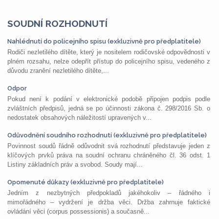
SOUDNÍ ROZHODNUTÍ
Nahlédnutí do policejního spisu (exkluzivně pro předplatitele)
Rodiči nezletilého dítěte, který je nositelem rodičovské odpovědnosti v
plném rozsahu, nelze odepřít přístup do policejního spisu, vedeného z
důvodu zranění nezletilého dítěte,...
Odpor
Pokud není k podání v elektronické podobě připojen podpis podle
zvláštních předpisů, jedná se po účinnosti zákona č. 298/2016 Sb. o
nedostatek obsahových náležitostí upravených v...
Odůvodnění soudního rozhodnutí (exkluzivně pro předplatitele)
Povinnost soudů řádně odůvodnit svá rozhodnutí představuje jeden z
klíčových prvků práva na soudní ochranu chráněného čl. 36 odst. 1
Listiny základních práv a svobod. Soudy mají...
Opomenuté důkazy (exkluzivně pro předplatitele)
Jedním z nezbytných předpokladů jakéhokoliv – řádného i
mimořádného – vydržení je držba věci. Držba zahrnuje faktické
ovládání věci (corpus possessionis) a současně...