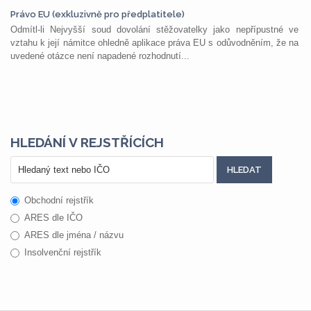
Právo EU (exkluzivně pro předplatitele)
Odmítl-li Nejvyšší soud dovolání stěžovatelky jako nepřípustné ve
vztahu k její námitce ohledně aplikace práva EU s odůvodněním, že na
uvedené otázce není napadené rozhodnutí...
HLEDÁNÍ V REJSTŘÍCÍCH
Obchodní rejstřík
ARES dle IČO
ARES dle jména / názvu
Insolvenční rejstřík