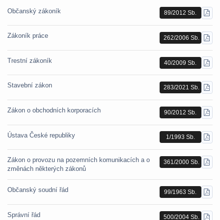
Občanský zákoník
89/2012 Sb.
STÁ
PDF
Zákoník práce
262/2006 Sb.
STÁ
PDF
Trestní zákoník
40/2009 Sb.
STÁ
PDF
Stavební zákon
283/2021 Sb.
STÁ
PDF
Zákon o obchodních korporacích
90/2012 Sb.
STÁ
PDF
Ústava České republiky
1/1993 Sb.
STÁ
PDF
Zákon o provozu na pozemních komunikacích a o
361/2000 Sb.
STÁ
změnách některých zákonů
PDF
Občanský soudní řád
99/1963 Sb.
STÁ
PDF
Správní řád
500/2004 Sb.
STÁ