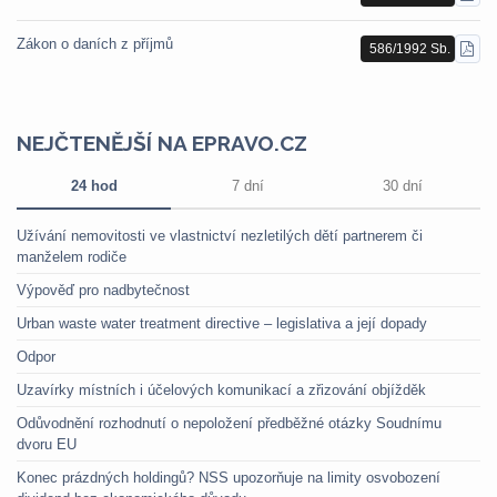
PDF
Zákon o daních z příjmů
586/1992 Sb.
STÁ
PDF
NEJČTENĚJŠÍ NA EPRAVO.CZ
24 hod
7 dní
30 dní
Užívání nemovitosti ve vlastnictví nezletilých dětí partnerem či
manželem rodiče
Výpověď pro nadbytečnost
Urban waste water treatment directive – legislativa a její dopady
Odpor
Uzavírky místních i účelových komunikací a zřizování objížděk
Odůvodnění rozhodnutí o nepoložení předběžné otázky Soudnímu
dvoru EU
Konec prázdných holdingů? NSS upozorňuje na limity osvobození