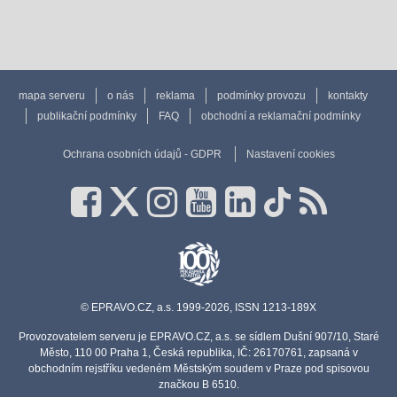
mapa serveru
o nás
reklama
podmínky provozu
kontakty
publikační podmínky
FAQ
obchodní a reklamační podmínky
Ochrana osobních údajů - GDPR
Nastavení cookies
© EPRAVO.CZ, a.s. 1999-2026, ISSN 1213-189X
Provozovatelem serveru je EPRAVO.CZ, a.s. se sídlem Dušní 907/10, Staré
Město, 110 00 Praha 1, Česká republika, IČ: 26170761, zapsaná v
obchodním rejstříku vedeném Městským soudem v Praze pod spisovou
značkou B 6510.