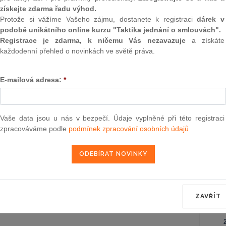
Záko
získejte zdarma řadu výhod.
korpo
Protože si vážíme Vašeho zájmu, dostanete k registraci
dárek v
podobě unikátního online kurzu "Taktika jednání o smlouvách".
Ústav
Registrace je zdarma, k ničemu Vás nezavazuje
a získáte
každodenní přehled o novinkách ve světě práva.
Záko
poze
o zm
E-mailová adresa:
*
záko
Obča
Vaše data jsou u nás v bezpečí. Údaje vyplněné při této registraci
zpracováváme podle
podmínek zpracování osobních údajů
Správ
Zákon
ZAVŘÍT
NE