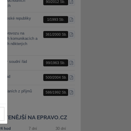
n o obchodních
90/2012 Sb.
STÁHNOUT
racích
PDF
a České republiky
1/1993 Sb.
STÁHNOUT
PDF
n o provozu na
361/2000 Sb.
STÁHNOUT
mních komunikacích a
PDF
ěnách některých
nů
nský soudní řád
99/1963 Sb.
STÁHNOUT
PDF
ní řád
500/2004 Sb.
STÁHNOUT
PDF
 o daních z příjmů
586/1992 Sb.
STÁHNOUT
PDF
JČTENĚJŠÍ NA EPRAVO.CZ
24 hod
7 dní
30 dní