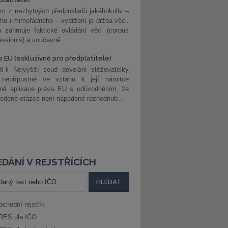
m z nezbytných předpokladů jakéhokoliv –
ho i mimořádného – vydržení je držba věci.
 zahrnuje faktické ovládání věci (corpus
ssionis) a současně...
o EU (exkluzivně pro předplatitele)
l-li Nejvyšší soud dovolání stěžovatelky
 nepřípustné ve vztahu k její námitce
dně aplikace práva EU s odůvodněním, že
edené otázce není napadené rozhodnutí...
DÁNÍ V REJSTŘÍCÍCH
bchodní rejstřík
RES dle IČO