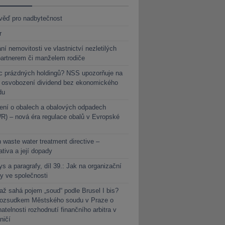
věď pro nadbytečnost
r
ní nemovitosti ve vlastnictví nezletilých
partnerem či manželem rodiče
c prázdných holdingů? NSS upozorňuje na
y osvobození dividend bez ekonomického
du
ení o obalech a obalových odpadech
) – nová éra regulace obalů v Evropské
 waste water treatment directive –
lativa a její dopady
s a paragrafy, díl 39.: Jak na organizační
y ve společnosti
ž sahá pojem „soud“ podle Brusel I bis?
rozsudkem Městského soudu v Praze o
atelnosti rozhodnutí finančního arbitra v
ničí