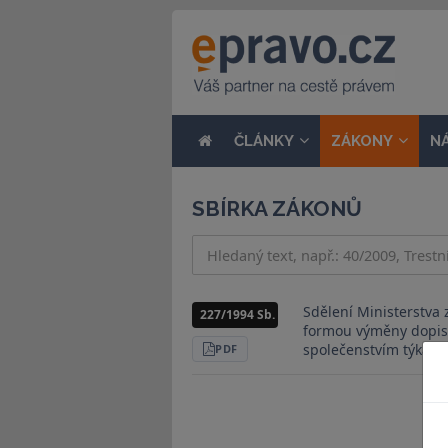
ČLÁNKY
ZÁKONY
N
SBÍRKA ZÁKONŮ
Sdělení Ministerstva
227/1994 Sb.
formou výměny dopis
společenstvím týkající
STÁHNOUT
PDF