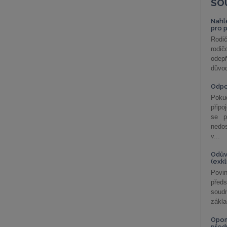
SO
Nahl
pro 
Rodič
rodič
odepř
důvod
Odp
Poku
připo
se p
nedo
v...
Odův
(exk
Povin
před
soudn
zákla
Opom
před