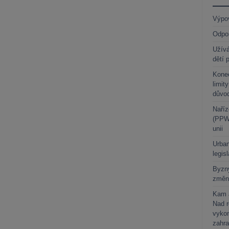
Výpo
Odpo
Užívá
dětí 
Kone
limit
důvo
Naříz
(PPWR
unii
Urban
legis
Byzny
změn
Kam a
Nad 
vykon
zahra