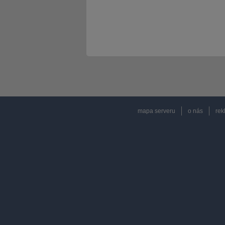
mapa serveru
o nás
rek