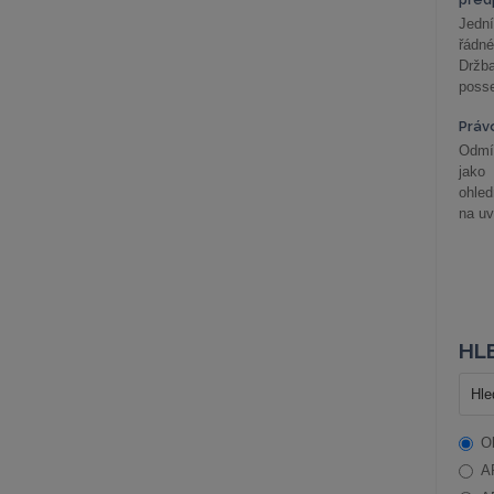
Jední
řádné
Držba
posse
Práv
Odmít
jako
ohle
na uv
HLE
O
A