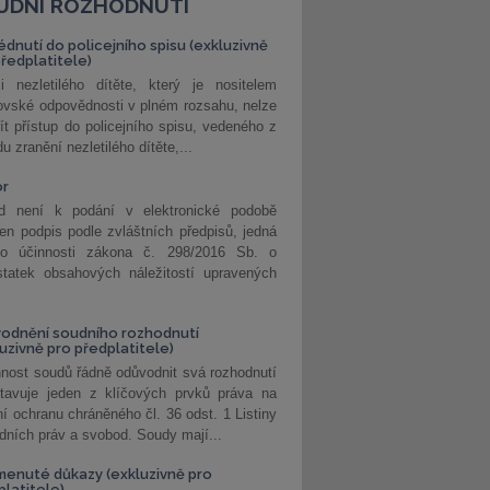
UDNÍ ROZHODNUTÍ
édnutí do policejního spisu (exkluzivně
předplatitele)
i nezletilého dítěte, který je nositelem
ovské odpovědnosti v plném rozsahu, nelze
ít přístup do policejního spisu, vedeného z
u zranění nezletilého dítěte,...
or
d není k podání v elektronické podobě
jen podpis podle zvláštních předpisů, jedná
o účinnosti zákona č. 298/2016 Sb. o
statek obsahových náležitostí upravených
odnění soudního rozhodnutí
luzivně pro předplatitele)
nost soudů řádně odůvodnit svá rozhodnutí
stavuje jeden z klíčových prvků práva na
í ochranu chráněného čl. 36 odst. 1 Listiny
dních práv a svobod. Soudy mají...
enuté důkazy (exkluzivně pro
platitele)