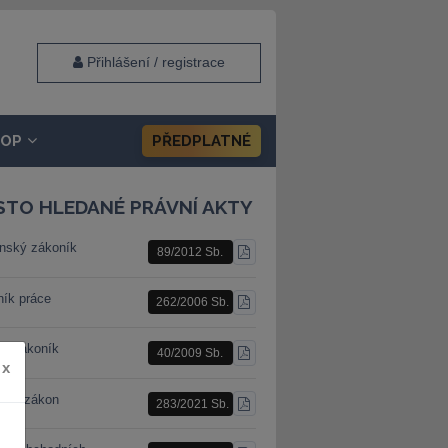
Přihlášení / registrace
HOP
PŘEDPLATNÉ
STO HLEDANÉ PRÁVNÍ AKTY
nský zákoník
89/2012 Sb.
STÁHNOUT
PDF
ník práce
262/2006 Sb.
STÁHNOUT
PDF
ní zákoník
40/2009 Sb.
STÁHNOUT
x
PDF
ební zákon
283/2021 Sb.
STÁHNOUT
PDF