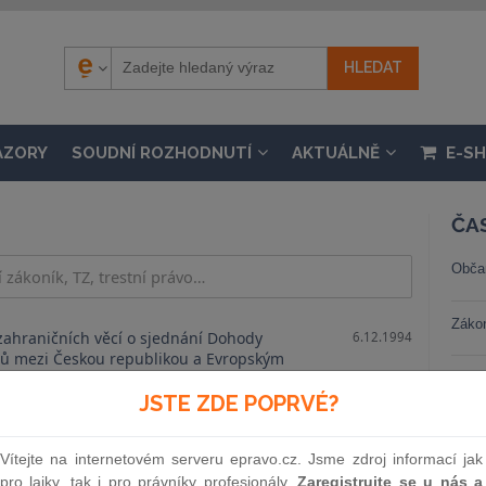
ÁZORY
SOUDNÍ ROZHODNUTÍ
AKTUÁLNĚ
E-S
ČA
Obča
Záko
 zahraničních věcí o sjednání Dohody
6.12.1994
ů mezi Českou republikou a Evropským
 se ryb
Trest
JSTE ZDE POPRVÉ?
Stav
Vítejte na internetovém serveru epravo.cz. Jsme zdroj informací jak
pro laiky, tak i pro právníky profesionály.
Zaregistrujte se u nás a