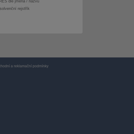
RES dle jména / názvu
solvenční rejstřík
hodní a reklamační podmínky