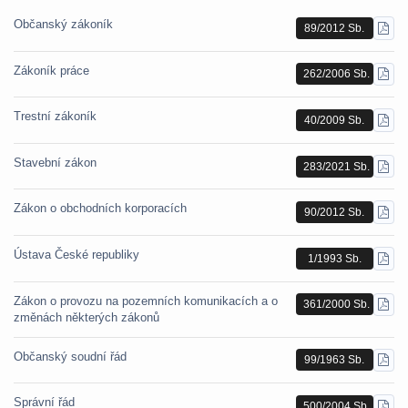
Občanský zákoník
89/2012 Sb.
STÁ
PDF
Zákoník práce
262/2006 Sb.
STÁ
PDF
Trestní zákoník
40/2009 Sb.
STÁ
PDF
Stavební zákon
283/2021 Sb.
STÁ
PDF
Zákon o obchodních korporacích
90/2012 Sb.
STÁ
PDF
Ústava České republiky
1/1993 Sb.
STÁ
PDF
Zákon o provozu na pozemních komunikacích a o
361/2000 Sb.
STÁ
změnách některých zákonů
PDF
Občanský soudní řád
99/1963 Sb.
STÁ
PDF
Správní řád
500/2004 Sb.