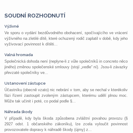
SOUDNÍ ROZHODNUTÍ
Výživné
Ve sporu o vydání bezdůvodného obohacení, spočívajícího ve vrácení
výživného na zletilé dítě, které ochuzený rodič zaplatil v době, kdy jeho
vyživovací povinnost k dítěti...
Valná hromada
Společnická dohoda není (neplyne-li z vůle společníků in concreto něco
jiného) změnou společenské smlouvy (stojí „vedle“ ní). Jsou-li závazky
převzaté společníky ve...
Ustanovení zástupce
Účastníku (obecně vzato) nic nebrání v tom, aby se nechal v kterékoliv
fázi řízení zastoupit zvoleným zástupcem, kterému udělí plnou moc.
Může tak učinit i poté, co podal podle §...
Náhrada škody
V případě, kdy byla škoda způsobena zvláštní povahou provozu (§
2927 odst. 1 občanského zákoníku), lze zcela vyloučit povinnost
provozovatele dopravy k náhradě škody (újmy) z...