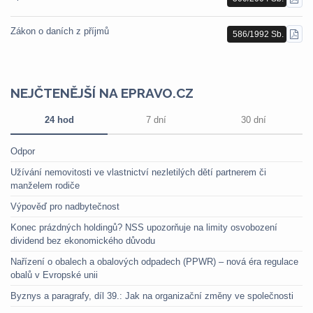
STÁ
PDF
Zákon o daních z příjmů
586/1992 Sb.
STÁ
PDF
NEJČTENĚJŠÍ NA EPRAVO.CZ
24 hod
7 dní
30 dní
Odpor
Užívání nemovitosti ve vlastnictví nezletilých dětí partnerem či
manželem rodiče
Výpověď pro nadbytečnost
Konec prázdných holdingů? NSS upozorňuje na limity osvobození
dividend bez ekonomického důvodu
Nařízení o obalech a obalových odpadech (PPWR) – nová éra regulace
obalů v Evropské unii
Byznys a paragrafy, díl 39.: Jak na organizační změny ve společnosti