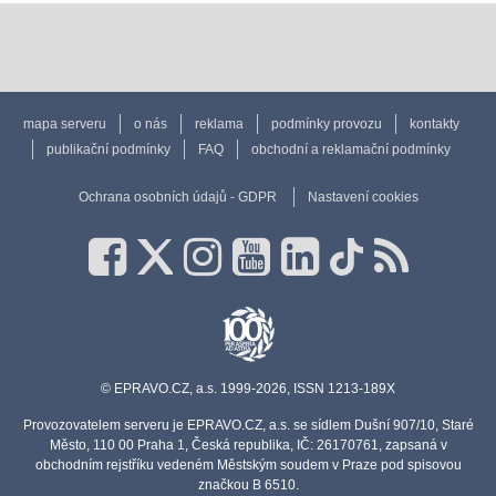
mapa serveru
o nás
reklama
podmínky provozu
kontakty
publikační podmínky
FAQ
obchodní a reklamační podmínky
Ochrana osobních údajů - GDPR
Nastavení cookies
© EPRAVO.CZ, a.s. 1999-2026, ISSN 1213-189X
Provozovatelem serveru je EPRAVO.CZ, a.s. se sídlem Dušní 907/10, Staré
Město, 110 00 Praha 1, Česká republika, IČ: 26170761, zapsaná v
obchodním rejstříku vedeném Městským soudem v Praze pod spisovou
značkou B 6510.