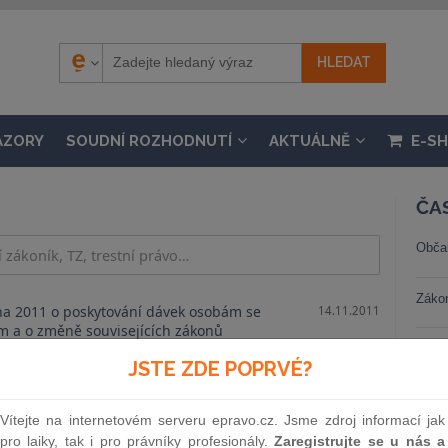
ÁZORY
SOUDNÍ ROZHODNUTÍ
AKTUÁLNĚ
E-S
ČA
Obča
Záko
na 2011 o poskytování dávek osobám se
14.11.2011
m a o změně souvisejících zákonů
Trest
JSTE ZDE POPRVÉ?
Stav
Vítejte na internetovém serveru epravo.cz. Jsme zdroj informací jak
pro laiky, tak i pro právníky profesionály.
Zaregistrujte se u nás a