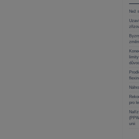
Než s
Uzaví
zřizo
Byzny
změn
Kone
limit
důvo
Prodl
flexi
Náhr
Rekor
pro l
Naříz
(PPWR
unii