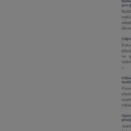
Nahl
pro 
Rodič
rodič
odepř
důvod
Odp
Poku
připo
se p
nedo
v...
Odův
(exk
Povin
před
soudn
zákla
Opom
před
Jední