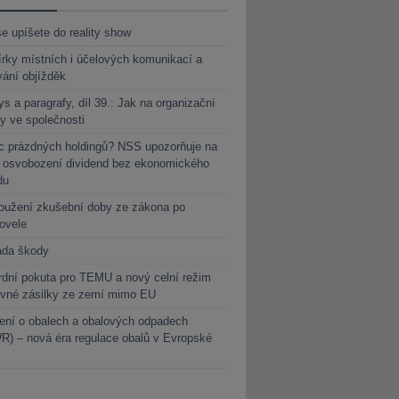
e upíšete do reality show
rky místních i účelových komunikací a
vání objížděk
s a paragrafy, díl 39.: Jak na organizační
y ve společnosti
c prázdných holdingů? NSS upozorňuje na
y osvobození dividend bez ekonomického
du
oužení zkušební doby ze zákona po
novele
ada škody
dní pokuta pro TEMU a nový celní režim
evné zásilky ze zemí mimo EU
ení o obalech a obalových odpadech
) – nová éra regulace obalů v Evropské