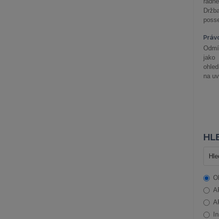
řádné
Držba
posse
Práv
Odmít
jako
ohle
na uv
HLE
O
A
A
In