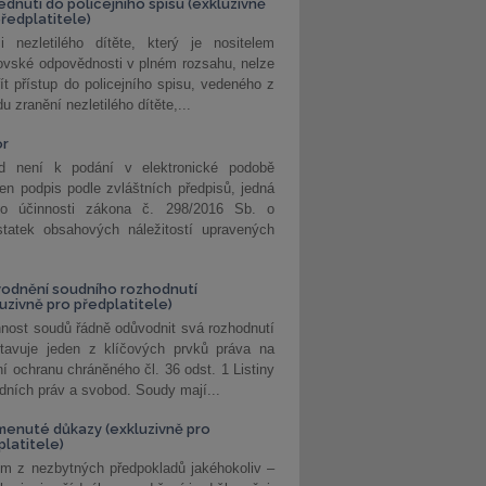
édnutí do policejního spisu (exkluzivně
předplatitele)
i nezletilého dítěte, který je nositelem
ovské odpovědnosti v plném rozsahu, nelze
ít přístup do policejního spisu, vedeného z
u zranění nezletilého dítěte,...
or
d není k podání v elektronické podobě
jen podpis podle zvláštních předpisů, jedná
o účinnosti zákona č. 298/2016 Sb. o
statek obsahových náležitostí upravených
odnění soudního rozhodnutí
luzivně pro předplatitele)
nost soudů řádně odůvodnit svá rozhodnutí
stavuje jeden z klíčových prvků práva na
í ochranu chráněného čl. 36 odst. 1 Listiny
dních práv a svobod. Soudy mají...
enuté důkazy (exkluzivně pro
platitele)
m z nezbytných předpokladů jakéhokoliv –