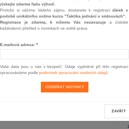
Záko
získejte zdarma řadu výhod.
korpo
Protože si vážíme Vašeho zájmu, dostanete k registraci
dárek v
podobě unikátního online kurzu "Taktika jednání o smlouvách".
Ústav
Registrace je zdarma, k ničemu Vás nezavazuje
a získáte
každodenní přehled o novinkách ve světě práva.
Záko
poze
o zm
E-mailová adresa:
*
záko
Obča
Vaše data jsou u nás v bezpečí. Údaje vyplněné při této registraci
zpracováváme podle
podmínek zpracování osobních údajů
Správ
Zákon
ZAVŘÍT
NE