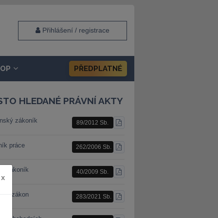
Přihlášení / registrace
HOP
PŘEDPLATNÉ
STO HLEDANÉ PRÁVNÍ AKTY
nský zákoník
89/2012 Sb.
STÁHNOUT
PDF
ník práce
262/2006 Sb.
STÁHNOUT
PDF
ní zákoník
40/2009 Sb.
STÁHNOUT
x
PDF
ební zákon
283/2021 Sb.
STÁHNOUT
PDF