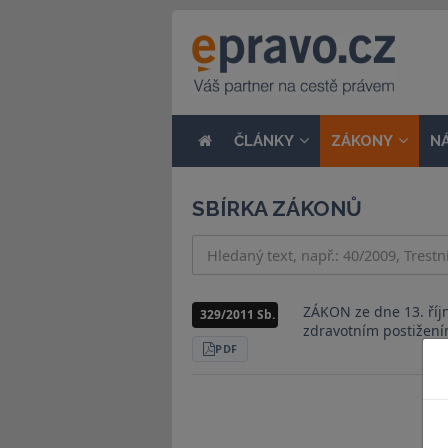
ČLÁNKY
ZÁKONY
N
SBÍRKA ZÁKONŮ
ZÁKON ze dne 13. říj
329/2011 Sb.
zdravotním postižení
STÁHNOUT
PDF