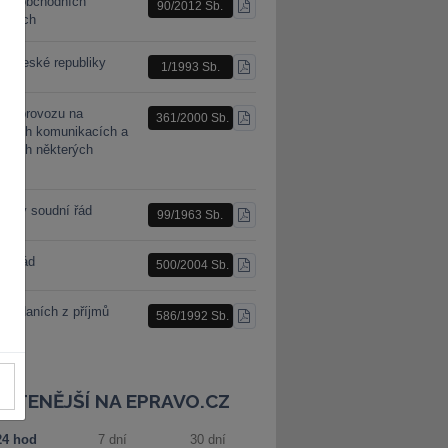
n o obchodních
90/2012 Sb.
STÁHNOUT
racích
PDF
a České republiky
1/1993 Sb.
STÁHNOUT
PDF
n o provozu na
361/2000 Sb.
STÁHNOUT
mních komunikacích a
PDF
ěnách některých
nů
nský soudní řád
99/1963 Sb.
STÁHNOUT
PDF
ní řád
500/2004 Sb.
STÁHNOUT
PDF
 o daních z příjmů
586/1992 Sb.
STÁHNOUT
PDF
JČTENĚJŠÍ NA EPRAVO.CZ
24 hod
7 dní
30 dní