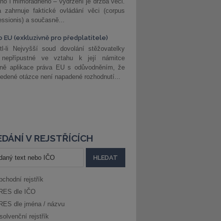
ho i mimořádného – vydržení je držba věci.
 zahrnuje faktické ovládání věci (corpus
ssionis) a současně...
o EU (exkluzivně pro předplatitele)
l-li Nejvyšší soud dovolání stěžovatelky
 nepřípustné ve vztahu k její námitce
dně aplikace práva EU s odůvodněním, že
edené otázce není napadené rozhodnutí...
DÁNÍ V REJSTŘÍCÍCH
bchodní rejstřík
RES dle IČO
RES dle jména / názvu
solvenční rejstřík