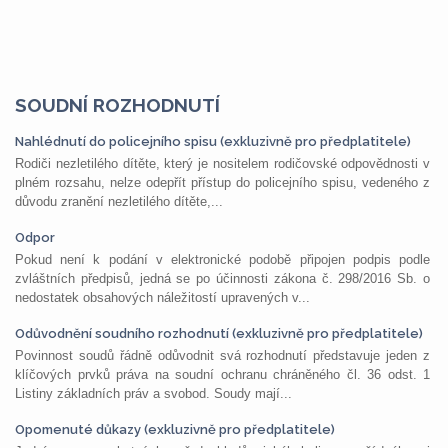
SOUDNÍ ROZHODNUTÍ
Nahlédnutí do policejního spisu (exkluzivně pro předplatitele)
Rodiči nezletilého dítěte, který je nositelem rodičovské odpovědnosti v
plném rozsahu, nelze odepřít přístup do policejního spisu, vedeného z
důvodu zranění nezletilého dítěte,...
Odpor
Pokud není k podání v elektronické podobě připojen podpis podle
zvláštních předpisů, jedná se po účinnosti zákona č. 298/2016 Sb. o
nedostatek obsahových náležitostí upravených v...
Odůvodnění soudního rozhodnutí (exkluzivně pro předplatitele)
Povinnost soudů řádně odůvodnit svá rozhodnutí představuje jeden z
klíčových prvků práva na soudní ochranu chráněného čl. 36 odst. 1
Listiny základních práv a svobod. Soudy mají...
Opomenuté důkazy (exkluzivně pro předplatitele)