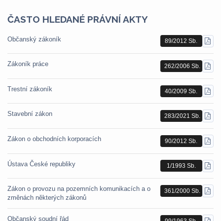
ČASTO HLEDANÉ PRÁVNÍ AKTY
Občanský zákoník
89/2012 Sb.
STÁ
PDF
Zákoník práce
262/2006 Sb.
STÁ
PDF
Trestní zákoník
40/2009 Sb.
STÁ
PDF
Stavební zákon
283/2021 Sb.
STÁ
PDF
Zákon o obchodních korporacích
90/2012 Sb.
STÁ
PDF
Ústava České republiky
1/1993 Sb.
STÁ
PDF
Zákon o provozu na pozemních komunikacích a o
361/2000 Sb.
STÁ
změnách některých zákonů
PDF
Občanský soudní řád
99/1963 Sb.