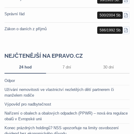
STÁ
PDF
Správní řád
500/2004 Sb.
STÁ
PDF
Zákon o daních z příjmů
586/1992 Sb.
STÁ
PDF
NEJČTENĚJŠÍ NA EPRAVO.CZ
24 hod
7 dní
30 dní
Odpor
Užívání nemovitosti ve vlastnictví nezletilých dětí partnerem či
manželem rodiče
Výpověď pro nadbytečnost
Nařízení o obalech a obalových odpadech (PPWR) – nová éra regulace
obalů v Evropské unii
Konec prázdných holdingů? NSS upozorňuje na limity osvobození
dividend bez ekonomického důvodu