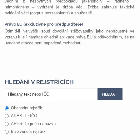
Jedním z nezbytných předpokladů jakéhokoliv – řádného i
mimořádného – vydržení je držba věci. Držba zahrnuje faktické
ovládání věci (corpus possessionis) a současně...
Právo EU (exkluzivně pro předplatitele)
Odmítl-li Nejvyšší soud dovolání stěžovatelky jako nepřípustné ve
vztahu k její námitce ohledně aplikace práva EU s odůvodněním, že na
uvedené otázce není napadené rozhodnutí...
HLEDÁNÍ V REJSTŘÍCÍCH
Obchodní rejstřík
ARES dle IČO
ARES dle jména / názvu
Insolvenční rejstřík