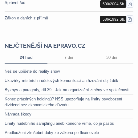
Správní řád
500/2004 Sb.
STÁ
PDF
Zákon o daních z příjmů
586/1992 Sb.
STÁ
PDF
NEJČTENĚJŠÍ NA EPRAVO.CZ
24 hod
7 dní
30 dní
Než se upíšete do reality show
Uzavírky místních i účelových komunikací a zřizování objížděk
Byznys a paragrafy, díl 39.: Jak na organizační změny ve společnosti
Konec prázdných holdingů? NSS upozorňuje na limity osvobození
dividend bez ekonomického důvodu
Náhrada škody
Limity hudebního samplingu aneb konečně víme, co je pastiš
Prodloužení zkušební doby ze zákona po flexinovele