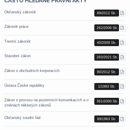
ČASTO HLEDANÉ PRÁVNÍ AKTY
Občanský zákoník
89/2012 Sb.
STÁ
PDF
Zákoník práce
262/2006 Sb.
STÁ
PDF
Trestní zákoník
40/2009 Sb.
STÁ
PDF
Stavební zákon
283/2021 Sb.
STÁ
PDF
Zákon o obchodních korporacích
90/2012 Sb.
STÁ
PDF
Ústava České republiky
1/1993 Sb.
STÁ
PDF
Zákon o provozu na pozemních komunikacích a o
361/2000 Sb.
STÁ
změnách některých zákonů
PDF
Občanský soudní řád
99/1963 Sb.
STÁ
PDF