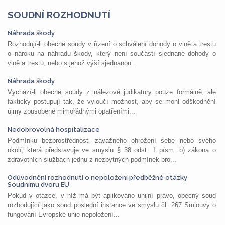
SOUDNÍ ROZHODNUTÍ
Náhrada škody
Rozhodují-li obecné soudy v řízení o schválení dohody o vině a trestu
o nároku na náhradu škody, který není součástí sjednané dohody o
vině a trestu, nebo s jehož výší sjednanou...
Náhrada škody
Vychází-li obecné soudy z nálezové judikatury pouze formálně, ale
fakticky postupují tak, že vyloučí možnost, aby se mohl odškodnění
újmy způsobené mimořádnými opatřeními...
Nedobrovolná hospitalizace
Podmínku bezprostřednosti závažného ohrožení sebe nebo svého
okolí, která představuje ve smyslu § 38 odst. 1 písm. b) zákona o
zdravotních službách jednu z nezbytných podmínek pro...
Odůvodnění rozhodnutí o nepoložení předběžné otázky
Soudnímu dvoru EU
Pokud v otázce, v níž má být aplikováno unijní právo, obecný soud
rozhodující jako soud poslední instance ve smyslu čl. 267 Smlouvy o
fungování Evropské unie nepoložení...