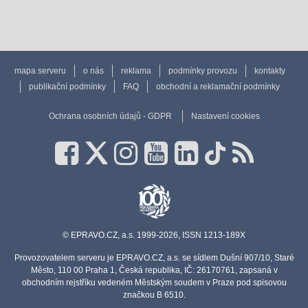
mapa serveru
o nás
reklama
podmínky provozu
kontakty
publikační podmínky
FAQ
obchodní a reklamační podmínky
Ochrana osobních údajů - GDPR
Nastavení cookies
© EPRAVO.CZ, a.s. 1999-2026, ISSN 1213-189X
Provozovatelem serveru je EPRAVO.CZ, a.s. se sídlem Dušní 907/10, Staré
Město, 110 00 Praha 1, Česká republika, IČ: 26170761, zapsaná v
obchodním rejstříku vedeném Městským soudem v Praze pod spisovou
značkou B 6510.